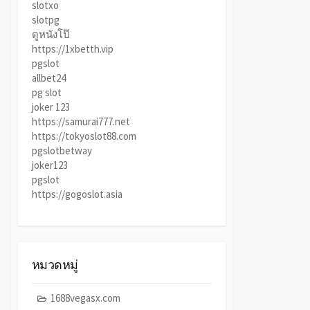
slotxo
slotpg
ดูหนังโป๊
https://1xbetth.vip
pgslot
allbet24
pg slot
joker 123
https://samurai777.net
https://tokyoslot88.com
pgslotbetway
joker123
pgslot
https://gogoslot.asia
หมวดหมู่
1688vegasx.com