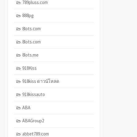
789pluss.com
888pg
8lots.com
8lots.com
8lots.me
918Kiss
918kiss ดาวน์โหลด
918kissauto
ABA
ABAGroup2
abbet789.com