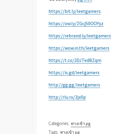
https://bit.ly/leetgamers
https://ow.ly/ZGcj50OOYyz
https://rebrand.ly/leetgamers
https://wow.in.th/leetgamers
https://t.co/2DJTedBZqm
https://is.gd/leetgamers
http://gg.gg/leetgamers
http://rlu.ru/3jx0p
Categories:
ทางเข้า pg
Tags:
ทางเข้า pg