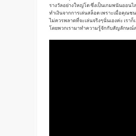
รางวัลอย่างใหญ่โต ซึ่งเป็นเกมพนันออนไล
ทำเงินจากการเล่นสล็อต เพราะเมื่อคุณชนะเ
ไม่ควรพลาดที่จะเล่นจริงๆนั่นเองค่ะ เราก
โดยพวกเรามาทำความรู้จักกับสัญลักษณ์สล