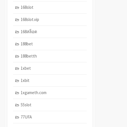
168slot
168slot.vip
168สล็อต
188bet
188betth
1xbet
1xbit
1xgameth.com
55slot
77UFA