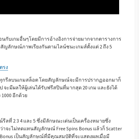
หมือนกับเกมอื่นๆโดยมีการอ้างอิงการจ่ายมากจากตารางการ
อสัญลักษณ์ภาพเรียงกันตามไลน์ชนะเกมส์ตั้งแต่ 2 ถึง 5
บตรง
อยู่ทุกรีลบนเกมสล็อต โดยสัญลักษณ์จะมีการปรากฏออกมาก็
ป จะมีผลให้ผู้เล่นได้รับฟรีสปินที่มากสุด 20 เกม และยังได้
 1000 อีกด้วย
ที่ 2 3 4 และ 5 ซึ่งมีลักษณะเด่นเป็นเครื่องหมายซึ่ง
จะไม่ทดแทนสัญลักษณ์ Free Spins Bonus แล้วก็ Scatter
 Bonus เป็นสัญลักษณ์ที่มีคุณสมบัติที่จะแสดงผลเมื่อมี