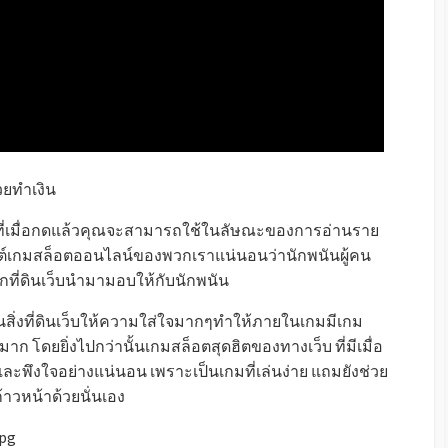
่วยทำเงิน
ม i ที่เมื่อกดแล้วคุณจะสามารถใช้ในลัษณะของการอ่านราย
บไซต์เกมสล็อตออนไลน์ของพวกเราแน่นอนว่านักพนันผู้คน
กที่ดินเว็บนำมามอบให้กับนักพนัน
็นสิ่งที่ดินเว็บให้ความใส่ใจมากๆทำให้ภายในเกมมีเกม
 โดยยิ่งไปกว่านั้นเกมสล็อตสุดฮิตของทางเว็บ ที่มีเมื่อ
ะพึงใจอย่างแน่นอน เพราะเป็นเกมที่เล่นง่าย แถมยังช่วย
ก้าวหน้าด้วยนั่นเอง
 pg