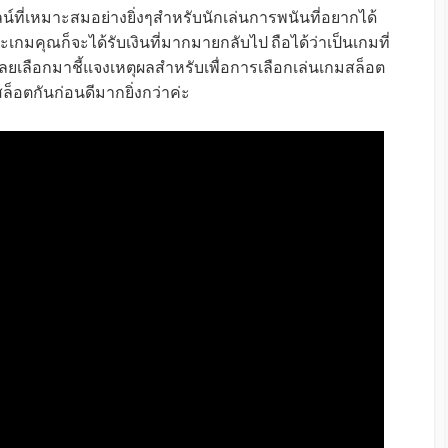
น์ที่เหมาะสมอย่างยิ่งๆสำหรับนักเล่นการพนันที่อยากได้
กมคุณก็จะได้รับเงินที่มากมายกลับไป ถือได้ว่าเป็นเกมที่
็เลยเลือกมาชี้แจงเหตุผลสำหรับเพื่อการเลือกเล่นเกมสล็อต
็อตกันก่อนดีมากยิ่งกว่าค่ะ