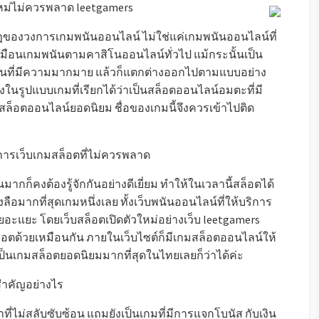
ใหม่ไม่ควรพลาด leetgamers
กฏของวงการเกมพนันออนไลน์ ไม่ใช่แค่เกมพนันออนไลน์ที่
มือนเกมพนันตามคาสิโนออนไลน์ทั่วไป แม้กระนั้นเป็น
พันที่มีความมากมาย แล้วก็แตกต่างออกไปตามแบบอย่าง
ในรูปแบบเกมที่เรียกได้ว่าเป็นสล็อตออนไลน์อมตะที่มี
ับสล็อตออนไลน์ยอดนิยม ชื่อของเกมนี้จึงควรเข้าไปติด
การเว็บเกมสล็อตที่ไม่ควรพลาด
ก็คงต้องรู้จักกันอย่างดีเยี่ยม ทำให้ในเวลานี้สล็อตได้
งลือมากที่สุดเกมหนึ่งเลย ทั้งเว็บพนันออนไลน์ที่ให้บริการ
ยู่เยอะแยะ โดยเว็บสล็อตเปิดตัวใหม่อย่างเว็บ leetgamers
ล็อตด้วยเหมือนกัน ภายในเว็บไซต์ก็มีเกมสล็อตออนไลน์ให้
ป็นเกมสล็อตยอดนิยมมากที่สุดในไทยเลยก็ว่าได้ค่ะ
สำคัญอย่างไร
าที่ไม่สลับซับซ้อน แถมยังเป็นเกมที่มีการแจกโบนัส กับเงิน