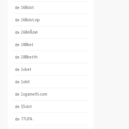
168slot
168slot.vip
168สล็อต
188bet
188betth
1xbet
1xbit
1xgameth.com
55slot
77UFA