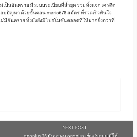
เป็นอันตราย มีระบบระเบียบที่ล้ำยุค รวมทั้งแจก เครดิต
ที่ตอบปัญหา ด้วยขั้นตอน mario678 สมัคร ที่รวดเร็วทันใจ
่มีอันตราย ทั้งยังยังมีโปรโมชั่นตลอดที่ให้มากยิ่งกว่าที่
NEXT POST
onoplus 26 ธันวาคม onoplus เข้าสู่ระบบ มีให้