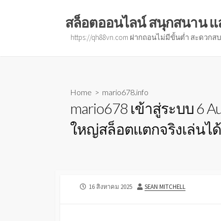
Skip
to
สล็อตออนไลน์ สนุกสนาน และ
content
https://qh88vn.com ฝากถอนไม่มีขั้นต่ำ สะดวกส
Home
>
mario678.info
mario678 เข้าสู่ระบบ 6 A
ใหญ่สล็อตแตกจริงเล่นได้
PUBLISHED
AUTHOR
16 สิงหาคม 2025
SEAN MITCHELL
DATE