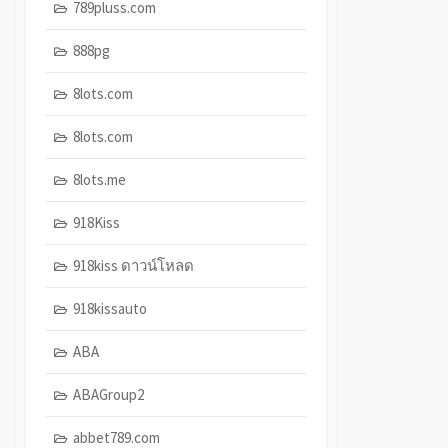
789pluss.com
888pg
8lots.com
8lots.com
8lots.me
918Kiss
918kiss ดาวน์โหลด
918kissauto
ABA
ABAGroup2
abbet789.com