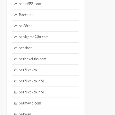
babet555.com
Baccarat
baj88thb
bar4game24hr.com
bestbet
betboxclubs.com
betflixtikto
betflixtikto.info
betflixtikto.info
betm4vip.com
betway