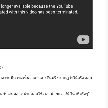
ริง
่องจากมีความเห็นว่าแจกเครดิตฟรี ปรากฏว่าได้จริง ถอน
ม่อัปเดตตลอด ฝากถอนใช้เวลาน้อยกว่า 30 วินาทีจริงๆ”