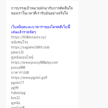
การบรรลุเป้าหมายมักมากับการตัดสินใจ
ของเราในเวลาที่เรารับมันอย่างจริงใจ
เว็บสล็อตและบาคาร่าของโครตดีเว็บนี้
เล่นแล้วรวยจัดๆ
https://918kissauto.xyz
หนังชนโรง
https://sagame168th.club
joker123
ดูหนังออนไลน์
https://www.pussy888play.com
pussy888
บาคาร่า168
https://www.pgslot.golf
pgslot77
pg99
fullslotpg
live22
ดูหนัง
ดูหนังฟรี