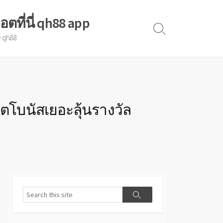
ที่นี่ qh88 app
Search
 qh88
Toggle
ิตโบนัสเยอะลุ้นรางวัล
Search
Search