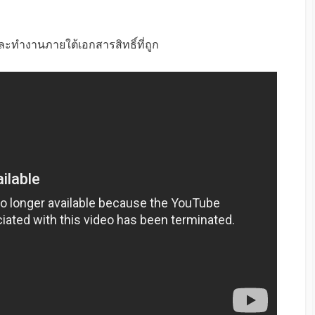
ละทำงานภายใต้เอกสารสิทธิ์ที่ถูก