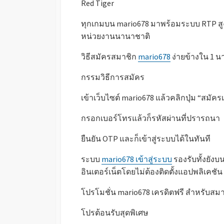
Red Tiger
ทุกเกมบน mario678 มาพร้อมระบบ RTP สู
หน่วยงานนานาชาติ
วิธีสมัครสมาชิก
mario678
ง่ายข้างใน 1 นา
กรรมวิธีการสมัคร
เข้าเว็บไซต์ mario678 แล้วคลิกปุ่ม “สมัค
กรอกเบอร์โทรแล้วก็รหัสผ่านที่ปรารถนา
ยืนยัน OTP และก็เข้าสู่ระบบได้ในทันที
ระบบ
mario678 เข้าสู่ระบบ
รองรับทั้งยังบ
อินเตอร์เน็ตโดยไม่ต้องติดตั้งแอปพลิเคชัน
โปรโมชั่น mario678 เครดิตฟรี สำหรับสมา
โปรต้อนรับสุดพิเศษ