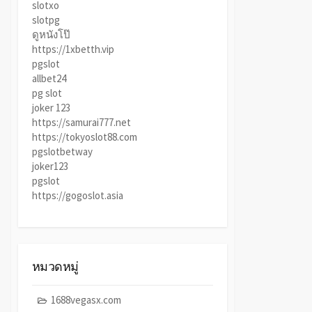
slotxo
slotpg
ดูหนังโป๊
https://1xbetth.vip
pgslot
allbet24
pg slot
joker 123
https://samurai777.net
https://tokyoslot88.com
pgslotbetway
joker123
pgslot
https://gogoslot.asia
หมวดหมู่
1688vegasx.com