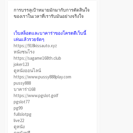
การบรรลุเป้าหมายมักมากับการตัดสินใจ
ของเราในเวลาที่เรารับมันอย่างจริงใจ
เว็บสล็อตและบาคาร่าของโครตดีเว็บนี้
เล่นแล้วรวยจัดๆ
https://918kissauto.xyz
หนังชนโรง
https://sagame168th.club
joker123
ดูหนังออนไลน์
https://www.pussy888play.com
pussy888
บาคาร่า168
https://www.pgslot.golf
pgslot77
pg99
fullslotpg
live22
ดูหนัง
ดูหนังฟรี