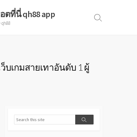
ที่นี่ qh88 app
Search
 qh88
Toggle
เว็บเกมสายเทาอันดับ 1 ผู้
Search
Search