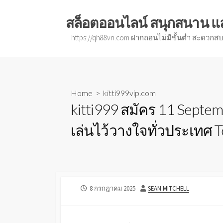
Skip
to
สล็อตออนไลน์ สนุกสนาน และ
content
https://qh88vn.com ฝากถอนไม่มีขั้นต่ำ สะดวกส
Home
>
kitti999vip.com
kitti999 สมัคร 11 Septemb
เล่นไว้วางใจทั่วประเทศ 
PUBLISHED
AUTHOR
8 กรกฎาคม 2025
SEAN MITCHELL
DATE