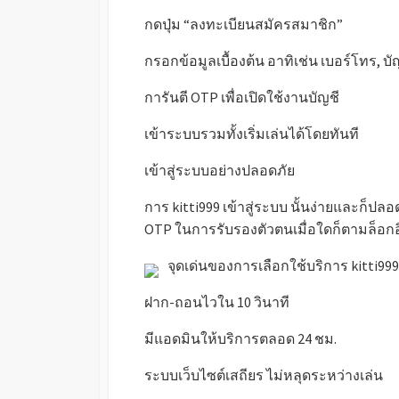
กดปุ่ม “ลงทะเบียนสมัครสมาชิก”
กรอกข้อมูลเบื้องต้น อาทิเช่น เบอร์โทร, 
การันตี OTP เพื่อเปิดใช้งานบัญชี
เข้าระบบรวมทั้งเริ่มเล่นได้โดยทันที
เข้าสู่ระบบอย่างปลอดภัย
การ kitti999 เข้าสู่ระบบ นั้นง่ายและก็ปลอ
OTP ในการรับรองตัวตนเมื่อใดก็ตามล็อก
จุดเด่นของการเลือกใช้บริการ kitti999
ฝาก-ถอนไวใน 10 วินาที
มีแอดมินให้บริการตลอด 24 ชม.
ระบบเว็บไซต์เสถียร ไม่หลุดระหว่างเล่น