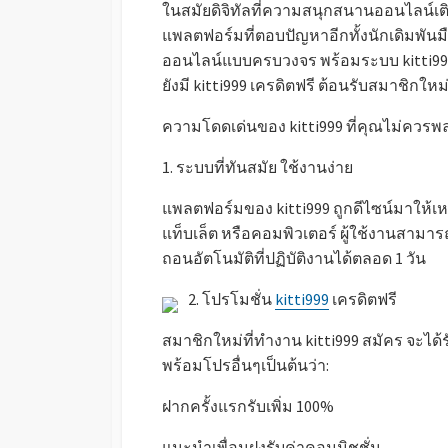
ในสมัยดิจิทัลที่ความสนุกสนานออนไลน์เติบ
แพลตฟอร์มที่ตอบปัญหาอีกทั้งนักเดิมพันม
ออนไลน์แบบครบวงจร พร้อมระบบ kitti999 สมั
ยังมี kitti999 เครดิตฟรี ต้อนรับสมาชิกใหม่
ความโดดเด่นของ kitti999 ที่คุณไม่ควรพ
1. ระบบที่ทันสมัย ใช้งานง่าย
แพลตฟอร์มของ kitti999 ถูกดีไซน์มาให้เหมา
แท็บเล็ต หรือคอมพิวเตอร์ ผู้ใช้งานสามารถ 
ถอนอัตโนมัติที่ปฏิบัติงานได้ตลอด 1 วัน
2. โปรโมชั่น
kitti999
เครดิตฟรี
สมาชิกใหม่ที่ทำงาน kitti999 สมัคร จะได้
พร้อมโปรอื่นๆเป็นต้นว่า:
ฝากครั้งแรกรับเพิ่ม 100%
แนะนำเพื่อนฝูงรับค่าคอมมิชชั่น