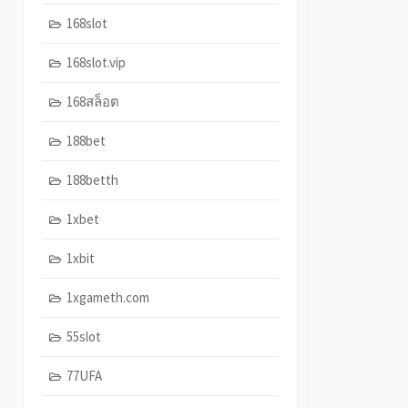
168slot
168slot.vip
168สล็อต
188bet
188betth
1xbet
1xbit
1xgameth.com
55slot
77UFA