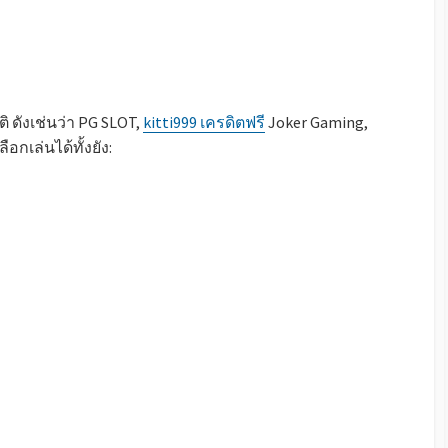
 ดังเช่นว่า PG SLOT,
kitti999 เครดิตฟรี
Joker Gaming,
อกเล่นได้ทั้งยัง: