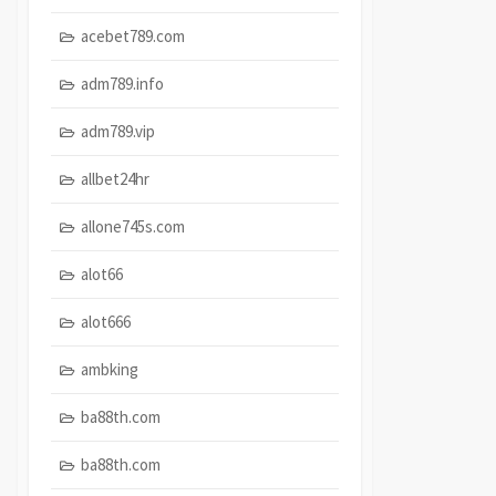
acebet789.com
adm789.info
adm789.vip
allbet24hr
allone745s.com
alot66
alot666
ambking
ba88th.com
ba88th.com