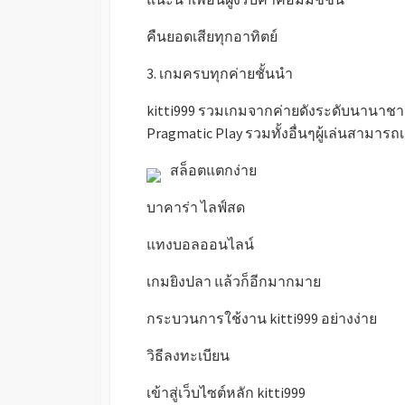
คืนยอดเสียทุกอาทิตย์
3. เกมครบทุกค่ายชั้นนำ
kitti999 รวมเกมจากค่ายดังระดับนานาชาติ
Pragmatic Play รวมทั้งอื่นๆผู้เล่นสามารถเลื
สล็อตแตกง่าย
บาคาร่า ไลฟ์สด
แทงบอลออนไลน์
เกมยิงปลา แล้วก็อีกมากมาย
กระบวนการใช้งาน kitti999 อย่างง่าย
วิธีลงทะเบียน
เข้าสู่เว็บไซต์หลัก kitti999