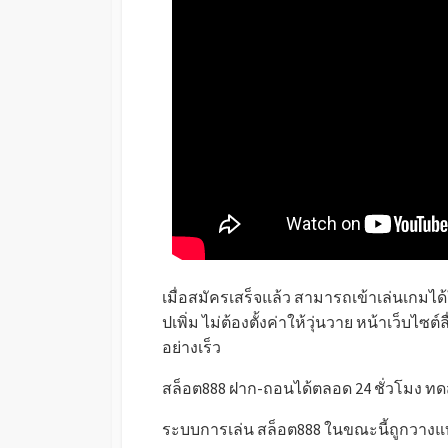
เมื่อสมัครเสร็จแล้ว สามารถเข้าเล่นเกมไ
ปเพิ่ม ไม่ต้องตั้งค่าให้วุ่นวาย หน้าเว็บไซต์
อย่างเร็ว
สล็อต888 ฝาก-ถอนได้ตลอด 24 ชั่วโมง ทดสอ
ระบบการเล่น สล็อต888 ในขณะนี้ถูกวางแบบ