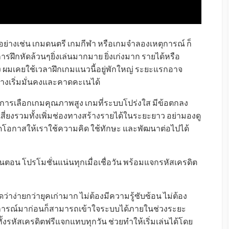
อย่างเช่น เกมดนตรี เกมกีฬา หรือเกมจำลองเหตุการณ์ ก็
บการฝึกหัดล้วนๆยิ่งเล่นมากมาย ยิ่งเก่งมาก รายได้หรือ
 ผมเคยใช้เวลาฝึกเกมแนวนี้อยู่พักใหญ่ ระยะแรกอาจ
อย่างเริ่มมั่นคงและคาดคะเนได้
 การเลือกเกมคุณภาพสูง เกมที่ระบบโปร่งใส มีข้อตกลง
เสี่ยงรวมทั้งเพิ่มช่องทางสร้างรายได้ในระยะยาว อย่ามองดู
้นเปิดโอกาสให้เราใช้ความคิด ใช้ทักษะ และพัฒนาต่อไปได้
นตอน โปรโมชั่นแน่นทุกเมื่อเชื่อวัน พร้อมแจกรหัสเครดิต
ดว่าง่ายกว่ายุคเก่ามาก ไม่ต้องมีความรู้ซับซ้อน ไม่ต้อง
บการณ์มาก่อนก็สามารถเข้าใจระบบได้ภายในช่วงระยะ
ั้งรหัสเครดิตฟรีแจกแทบทุกวัน ช่วยทำให้เริ่มเล่นได้โดย