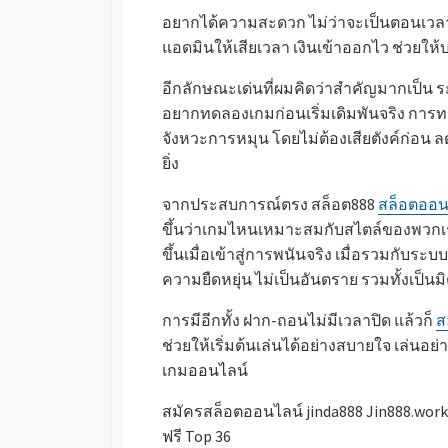
อยากได้ความสะดวก ไม่ว่าจะเป็นตอนเวลา
แอดมินให้เสียเวลา เงินเข้าออกไว ช่วยใ
อีกลักษณะเด่นที่ผมคิดว่าสำคัญมากเป็น ร
อยากทดลองเกมก่อนเริ่มเดิมพันจริง การทดส
จังหวะการหมุน โดยไม่ต้องเสียตังค์ก่อน ล
ยิ่ง
จากประสบการณ์ตรง สล็อต888
สล็อตออน
ขึ้นว่าเกมไหนเหมาะสมกับสไตล์ของพวกเร
ขึ้นเมื่อเข้าสู่การพนันจริง เมื่อรวมกับระ
ความยืดหยุ่น ไม่เป็นอันตราย รวมทั้งเป็นมิต
การมีอีกทั้ง ฝาก-ถอนไม่มีเวลาปิด แล้วก็
ส
ช่วยให้เริ่มต้นเล่นได้อย่างสบายใจ เล่นอ
เกมออนไลน์
สมัครสล็อตออนไลน์ jinda888 Jin888.work 1
ฟรี Top 36