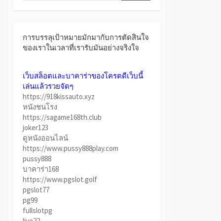
การบรรลุเป้าหมายมักมากับการตัดสินใจ
ของเราในเวลาที่เรารับมันอย่างจริงใจ
เว็บสล็อตและบาคาร่าของโครตดีเว็บนี้
เล่นแล้วรวยจัดๆ
https://918kissauto.xyz
หนังชนโรง
https://sagame168th.club
joker123
ดูหนังออนไลน์
https://www.pussy888play.com
pussy888
บาคาร่า168
https://www.pgslot.golf
pgslot77
pg99
fullslotpg
live22