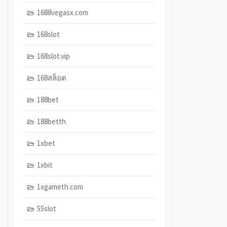
1688vegasx.com
168slot
168slot.vip
168สล็อต
188bet
188betth
1xbet
1xbit
1xgameth.com
55slot