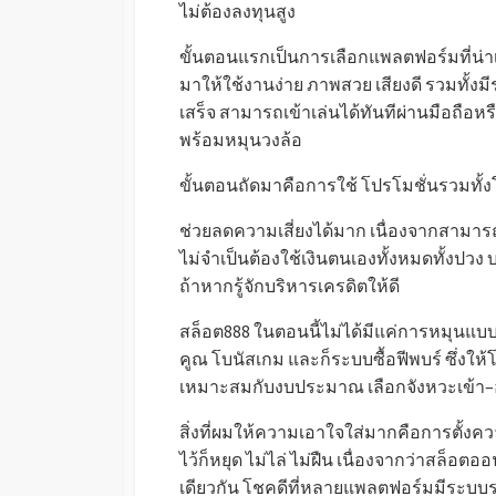
ไม่ต้องลงทุนสูง
ขั้นตอนแรกเป็นการเลือกแพลตฟอร์มที่น่า
มาให้ใช้งานง่าย ภาพสวย เสียงดี รวมทั้งม
เสร็จ สามารถเข้าเล่นได้ทันทีผ่านมือถือหร
พร้อมหมุนวงล้อ
ขั้นตอนถัดมาคือการใช้ โปรโมชั่นรวมทั้งโค
ช่วยลดความเสี่ยงได้มาก เนื่องจากสาม
ไม่จำเป็นต้องใช้เงินตนเองทั้งหมดทั้งปวง
ถ้าหากรู้จักบริหารเครดิตให้ดี
สล็อต888 ในตอนนี้ไม่ได้มีแค่การหมุนแบบสุ
คูณ โบนัสเกม และก็ระบบซื้อฟีพบร์ ซึ่งให
เหมาะสมกับงบประมาณ เลือกจังหวะเข้า–ออ
สิ่งที่ผมให้ความเอาใจใส่มากคือการตั้งคว
ไว้ก็หยุด ไม่ไล่ ไม่ฝืน เนื่องจากว่าสล็อตอ
เดียวกัน โชคดีที่หลายแพลตฟอร์มมีระบบร