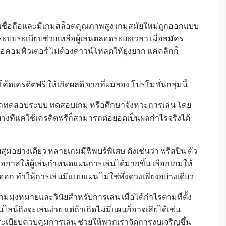
เชื่อถือและมีเกมสล็อตคุณภาพสูง เกมสมัยใหม่ถูกออกแบบ
ีระบบระเบียบช่วยเหลือผู้เล่นตลอดระยะเวลา เมื่อสมัคร
ือคอมพิวเตอร์ ไม่ต้องดาวน์โหลดให้ยุ่งยาก แค่คลิกก็
้ดเครดิตฟรี ให้เกิดผลดี จากที่ผมลอง โปรโมชั่นกลุ่มนี้
ารถทดสอบระบบ ทดสอบเกม หรือศึกษาจังหวะการเล่น โดย
 บางทีแค่ใช้เครดิตฟรีก็สามารถต่อยอดเป็นผลกำไรจริงได้
่มอย่างเดียว หลายเกมมีฟีพบร์พิเศษ ดังเช่นว่า ฟรีสปิน ตัว
้โอกาสให้ผู้เล่นกำหนดแผนการเล่นได้มากขึ้น เลือกเกมให้
ก ทำให้การเล่นมีแบบแผน ไม่ใช่พึ่งดวงเพียงอย่างเดียว
ามมุ่งหมายและวินัยสำหรับการเล่น เมื่อได้กำไรตามที่ตั้ง
อนไลน์ถึงจะเล่นง่าย แต่ถ้าเกิดไม่มีแผนก็อาจเสียได้เช่น
ะเบียบควบคุมการเล่น ช่วยให้พวกเราจัดการงบเจริญขึ้น