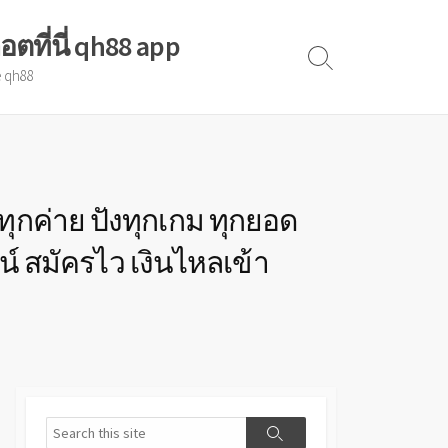
ที่นี่ qh88 app
Search
 qh88
Toggle
ทุกค่าย ปังทุกเกม ทุกยอด
น์ สมัครไว เงินไหลเข้า
Search
Search