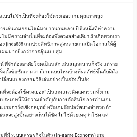
ินแบบไม่จำเป็นที่จะต้องใช้ดวงเยอะ เกมคุณภาพสูง
ารเล่นเกมออนไลน์มายาวนานหลายปี สิ่งหนึ่งที่ทำความ
ไม่มีความจำเป็นที่จะต้องพึ่งดวงอย่างเดียว ถ้าเกิดพวกเรา
กต้อง jinda888 เกมประสิทธิภาพสูงหลายเกมเปิดโอกาสให้ผู้
น มากยิ่งกว่าการลุ้นแบบสุ่ม
ี่จำต้องอาศัยโชคเป็นหลัก เล่นสนุกสนานก็จริง แต่ราย
เริ่มตั้งข้อซักถามว่า มีเกมแบบไหนบ้างที่ผลลัพธ์ขึ้นกับฝีมือ
เปลี่ยนแปลงกรรมวิธีเล่นอย่างเป็นจริงเป็นจัง
ป็นที่จะต้องใช้ดวงเยอะ”เป็นเกมแนวคิดแผนรวมทั้งเกม
เกมประเภทนี้ให้ความสำคัญกับการตัดสินใจ การอ่านเกม
 เกมการ์ดเชิงกลยุทธ์ หรือเกมอีสปอร์ตบางจำพวก ถ้า
ชนะจะสูงขึ้นอย่างเห็นได้ชัด ไม่ใช่ด้วยเหตุว่าโชค แต่
เกมที่มีระบบเศรษฐกิจในตัว (In-game Economy) เกม