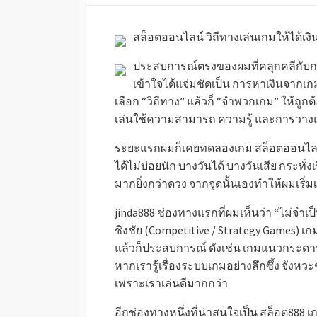
สล็อตออนไลน์ วิถีทางเล่นเกมให้ได้เง
ประสบการณ์ตรงของผมที่คลุกคลีกับก
เข้าใจได้แจ่มชัดเป็น การหาเงินจากเกม
เลือก “วิถีทาง” แล้วก็ “จำพวกเกม” ให้ถู
เล่นใช้ความสามารถ ความรู้ และการวางแผ
ระยะแรกผมก็เคยทดลองเกม สล็อตออนไลน์ ท
ได้ไม่บ่อยนัก บางวันได้ บางวันเสีย กระทั่ง
มากยิ่งกว่าดวง จากจุดนั้นเองทำให้ผมเริ่ม
jinda888 ช่องทางแรกที่ผมเห็นว่า “ไม่จำเ
ชิงชัย (Competitive / Strategy Games) 
แล้วก็ประสบการณ์ ดังเช่น เกมแนวกระดาน
หากเรารู้เรื่องระบบเกมอย่างลึกซึ้ง จังหวะ
เพราะเราเล่นดีมากกว่า
อีกช่องทางหนึ่งที่น่าสนใจเป็น สล็อต888 