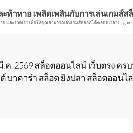
ท้าทาย เพลิดเพลินกับการเล่นเกมส์สล็อต
บาย และรวดเร็ว เพื่อให้คุณสามารถเล่นเกมส์สล็อตได้ตลอดเวลา tại game
มี.ค. 2569 สล็อตออนไลน์ เว็บตรง ครบ
นต์ บาคาร่า สล็อต ยิงปลา สล็อตออนไล