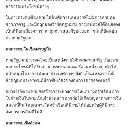
สาธารณประโยชน์ต่างๆ
ในทางตรงกันข้าม หวยใต้ดินคือการเล่นหวยที่ไม่มีการควบคุม
จากภาครัฐ และมักถูกมองว่าผิดกฎหมาย การเล่นหวยใต้ดินยังคง
เป็นที่นิยมเนื่องจากราคาถูกกว่า และมีรูปแบบการเล่นที่ยืดหยุ่น
กว่าหวยรัฐบาล
ผลกระทบในเชิงเศรษฐกิจ
หวยรัฐบาลประเทศไทยเป็นแหล่งรายได้มหาศาลแก่รัฐ เนื่องจาก
ผลประโยชน์ที่ได้รับจากการขายลอตเตอรี่ส่วนหนึ่งจะถูกนำไป
สนับสนุนโครงการพัฒนาประเทศต่างๆ ทั้งยังเป็นแหล่งรายได้
สำคัญแก่ประชาชนที่มีอาชีพเกี่ยวข้องกับการขายลอตเตอรี่
อย่างไรก็ตาม หวยยังสร้างภาระทางการเงินแก่บางครัวเรือน การ
ใช้จ่ายเงินในหวยเป็นจำนวนมาก อาจก่อให้เกิดปัญหาทางการเงิน
และหนี้สิน โดยเฉพาะในครัวเรือนที่มีรายได้น้อยหรือผู้ที่มีการ
จัดการการเงินที่ไม่ดี
ผลกระทบเชิงสังคม