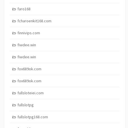
faro168
fcharoenkit168.com
finnivips.com
fiwdee.win
fiwdee.win
fox689ok.com
fox689ok.com
fullsloteiei.com
fullslotpg
fullslotpg168.com