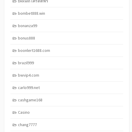
bkkwin เครดิตฟรี
bombet888.win
bonanza99
bonus888
boonlert1688.com
brazil999
bwvip4.com
carlo999.net
cashgame168
Casino
chang7777