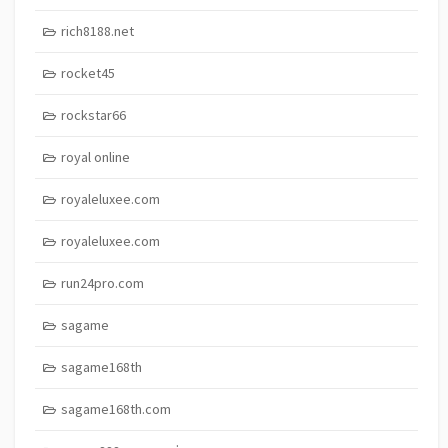
rich8188.net
rocket45
rockstar66
royal online
royaleluxee.com
royaleluxee.com
run24pro.com
sagame
sagame168th
sagame168th.com