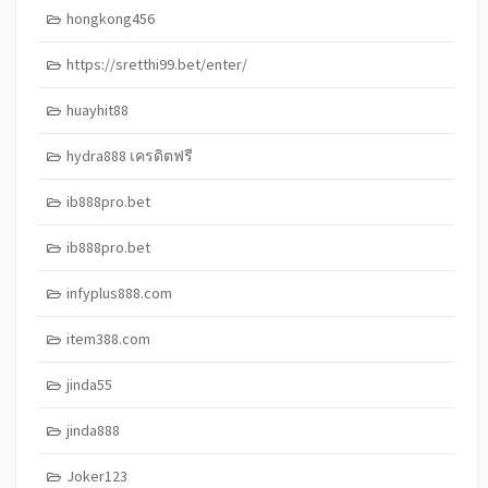
hongkong456
https://sretthi99.bet/enter/
huayhit88
hydra888 เครดิตฟรี
ib888pro.bet
ib888pro.bet
infyplus888.com
item388.com
jinda55
jinda888
Joker123