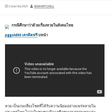
PUBLISHED
AUTHOR
2 เมษายน 2025
SEAN MITCHELL
DATE
กรณีศึกษาว่าด้วยเรื่องหวยในสังคมไทย
pggold88 เครดิตฟรี
บทนำ
หวย เป็นเกมเสี่ยงโชคที่ได้รับความนิยมอย่างแพร่หลายใน
ประเทศไทย ไม่ว่าในชุมชนเมือง หรือชนบท ทุกหนทุกแห่ง