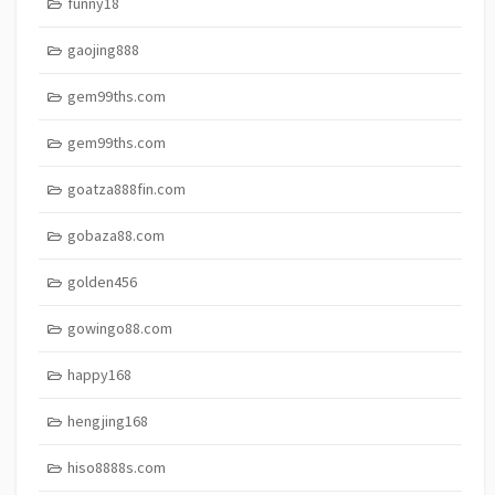
funny18
gaojing888
gem99ths.com
gem99ths.com
goatza888fin.com
gobaza88.com
golden456
gowingo88.com
happy168
hengjing168
hiso8888s.com