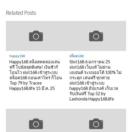
Related Posts
happy168
สล็อต168
Happy168 สล็อตทดลองเล่น
Slot168 6 มกราคม 25
ฟรี โบนัสสุดพิเศษ! เงินชัวร์
slot168 เว็บแท้ ไม่ผ่าน
โอนไว slot168 เข้าสู่ระบบ
เอเย่นต์ ระบบออโต้ 100% ไม่
สล็อต168 ถอนเท่าไหร่ ก็โอน
กระตุก เล่นฟรี ทุกค่าย
Top 79 by Tracee
slot168 เข้าสู่ระบบ
Happy168.life 15 มี.ค. 25
happy168 อัปแรงค์ เก็บเวล
รับเงินฟรี Top 52 by
Lashonda Happy168.life