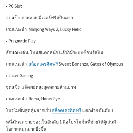
• PG Slot
จุดแข็ง: ภาพสวย ฟีเจอร์ฟรีสปินมาก
เกมแนะนำ: Mahjong Ways 2, Lucky Neko
• Pragmatic Play
ลักษณะเด่น: โบนัสแตกหนัก แล้วก็มีระบบซื้อฟรีสปิน
เกมแนะนำ:
สล็อตเครดิตฟรี
Sweet Bonanza, Gates of Olympus
• Joker Gaming
จุดแข็ง: แจ็คพอตสูงสุดหลายล้านบาท
เกมแนะนำ: Roma, Horus Eye
โปรโมชั่นสุดคุ้มจากเว็บ
สล็อตเครดิตฟรี
แตกง่าย อันดับ 1
หนึ่งในจุดขายของเว็บอันดับ 1 คือโปรโมชั่นที่ช่วยให้ผู้เล่นมี
โอกาสหมุนมากยิ่งขึ้น