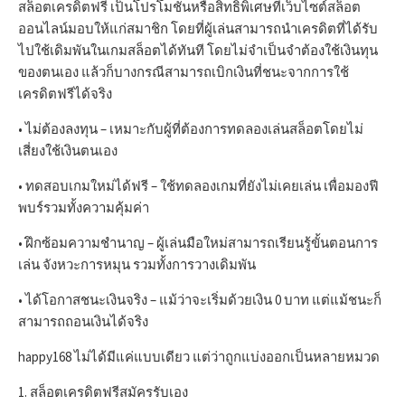
สล็อตเครดิตฟรี เป็นโปรโมชั่นหรือสิทธิพิเศษที่เว็บไซต์สล็อต
ออนไลน์มอบให้แก่สมาชิก โดยที่ผู้เล่นสามารถนำเครดิตที่ได้รับ
ไปใช้เดิมพันในเกมสล็อตได้ทันที โดยไม่จำเป็นจำต้องใช้เงินทุน
ของตนเอง แล้วก็บางกรณีสามารถเบิกเงินที่ชนะจากการใช้
เครดิตฟรีได้จริง
• ไม่ต้องลงทุน – เหมาะกับผู้ที่ต้องการทดลองเล่นสล็อตโดยไม่
เสี่ยงใช้เงินตนเอง
• ทดสอบเกมใหม่ได้ฟรี – ใช้ทดลองเกมที่ยังไม่เคยเล่น เพื่อมองฟี
พบร์รวมทั้งความคุ้มค่า
• ฝึกซ้อมความชำนาญ – ผู้เล่นมือใหม่สามารถเรียนรู้ขั้นตอนการ
เล่น จังหวะการหมุน รวมทั้งการวางเดิมพัน
• ได้โอกาสชนะเงินจริง – แม้ว่าจะเริ่มด้วยเงิน 0 บาท แต่แม้ชนะก็
สามารถถอนเงินได้จริง
happy168 ไม่ได้มีแค่แบบเดียว แต่ว่าถูกแบ่งออกเป็นหลายหมวด
1. สล็อตเครดิตฟรีสมัครรับเอง