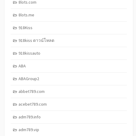
8lots.com
8lots.me
918Kiss
918kiss ดาวน์โหลด
918kissauto
ABA
ABAGroup2
abbet789.com
acebet789.com
adm789.info
adm789.vip