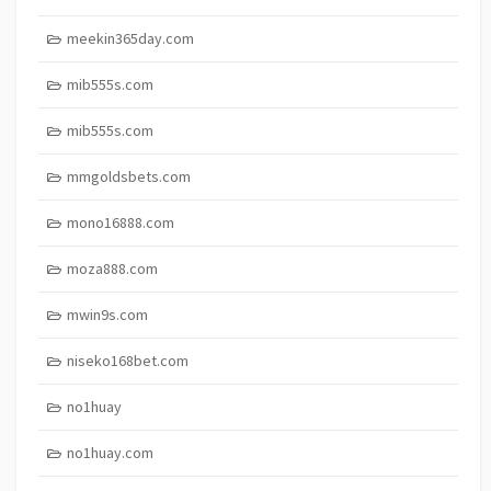
meekin365day.com
mib555s.com
mib555s.com
mmgoldsbets.com
mono16888.com
moza888.com
mwin9s.com
niseko168bet.com
no1huay
no1huay.com