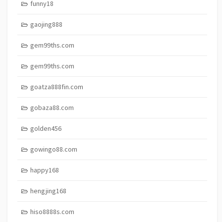
funny18
gaojing888
gem99ths.com
gem99ths.com
goatza888fin.com
gobaza88.com
golden456
gowingo88.com
happy168
hengjing168
hiso8888s.com