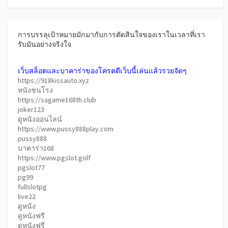
การบรรลุเป้าหมายมักมากับการตัดสินใจของเราในเวลาที่เรา
รับมันอย่างจริงใจ
เว็บสล็อตและบาคาร่าของโครตดีเว็บนี้เล่นแล้วรวยจัดๆ
https://918kissauto.xyz
หนังชนโรง
https://sagame168th.club
joker123
ดูหนังออนไลน์
https://www.pussy888play.com
pussy888
บาคาร่า168
https://www.pgslot.golf
pgslot77
pg99
fullslotpg
live22
ดูหนัง
ดูหนังฟรี
ดูหนังฟรี