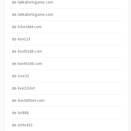
lalikabetsgame.com
lalikabetsgame.com
lcbet444.com
lion123
lionth168.com
lionth168.com
Live22
live22slot
lnw365bet.com
lot888
lotto432