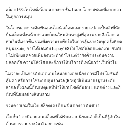
สล็อต168 เว็บไซต์สล็อตแตกง่าย ชั้น 1 มอบโอกาสชนะที่มากกว่า
ในทุกการหมุน
ในโลกของการเดิมพันออนไลน์ สล็อตแตกง่าย แปลงเป็นคำที่นัก
ปั่นสล็อตทั้งหน้าเก่าและก็คนใหม่ค้นหาสูงที่สุด เพราะคือโอกาส
ทำเงินที่มากขึ้น รวมทั้งความระทึกใจในการลุ้นรางวัลทุกครั้งที่กด
หมุน (Spin) การได้เล่นกับ happy168 เว็บไซต์สล็อตแตกง่าย อันดับ
1 ไม่เพียงแค่ช่วยเพิ่มจังหวะทำกำไร แต่ว่ายังค้ำประกันความ
ปลอดภัย ความโล่งใส และก็การให้บริการที่เหนือกว่าเว็บทั่วไป
ไม่ว่าจะเป็นการอัปเดตเกมใหม่อย่างต่อเนื่อง การมีโปรโมชั่นที่
คุ้มค่า หรือการใช้ระบบสุ่มรางวัล (RNG) ที่เป็นมาตรฐานระดับ
สากล ทั้งผองนี้เป็นเหตุผลที่ทำให้เว็บไซต์อันดับ 1 แตกต่าง และก็
เป็นที่นิยมอย่างล้นหลาม
รวมค่ายเกมในเว็บ สล็อตเครดิตฟรี แตกง่าย อันดับ 1
เว็บชั้น 1 จะมีค่ายเกมสล็อตที่ได้รับความนิยมแล้วก็เป็นที่รู้จักใน
ด้านการจ่ายรางวัล ตัวอย่างเช่น