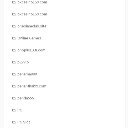
okcasino159.com
okcasino159.com
onesiamclub.site
Online Games
onoplus168.com
p2vvip
panama888
pananthai99.com
panda555
PG
PG Slot