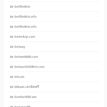
betflixtikto
betflixtikto.info
betflixtikto.info
betm4vip.com
betway
betwin6666.com
betworld369hot.com
bitcoin
bkkwin เครดิตฟรี
bombet888.win
bonanza99