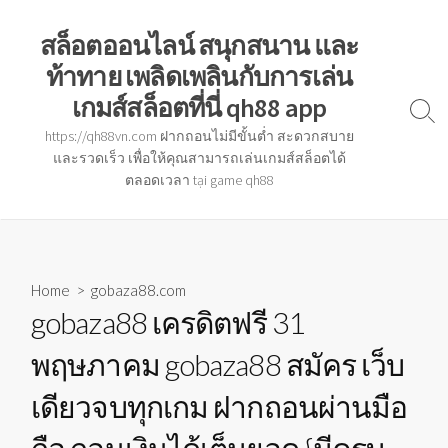
Skip
to
สล็อตออนไลน์ สนุกสนาน และ
content
ท้าทาย เพลิดเพลินกับการเล่น
เกมส์สล็อตที่นี่ qh88 app
Sear
https://qh88vn.com ฝากถอนไม่มีขั้นต่ำ สะดวกสบาย
Togg
และรวดเร็ว เพื่อให้คุณสามารถเล่นเกมส์สล็อตได้
ตลอดเวลา tại game qh88
Home
>
gobaza88.com
gobaza88 เครดิตฟรี 31
พฤษภาคม gobaza88 สมัคร เว็บ
เดียวจบทุกเกม ฝากถอนผ่านมือ