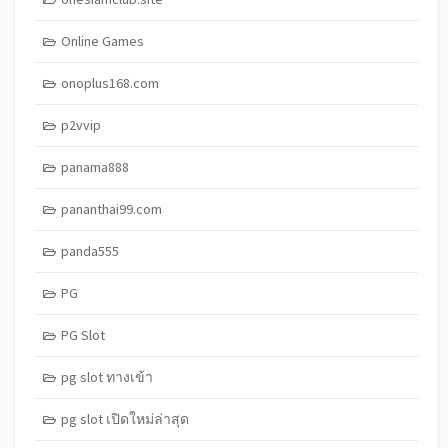
Online Games
onoplus168.com
p2vvip
panama888
pananthai99.com
panda555
PG
PG Slot
pg slot ทางเข้า
pg slot เปิดใหม่ล่าสุด