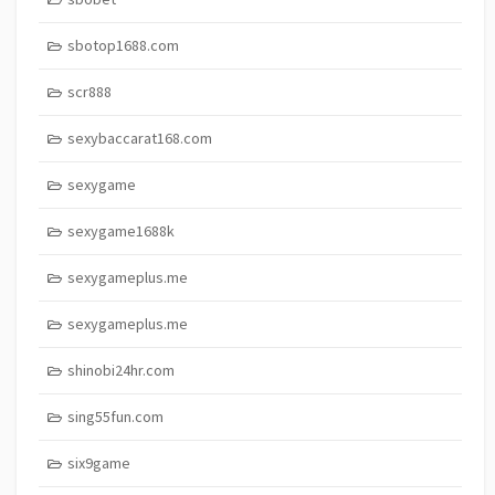
sbotop1688.com
scr888
sexybaccarat168.com
sexygame
sexygame1688k
sexygameplus.me
sexygameplus.me
shinobi24hr.com
sing55fun.com
six9game