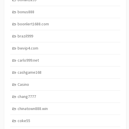
bonus888
boonlert1688.com
brazil999
bwvip4.com
carlo999.net
cashgame168
Casino
chang7777
chinatown888.win
coke55