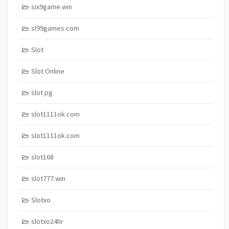
six9game.win
sl99games.com
Slot
Slot Online
slot pg
slot1111ok.com
slot1111ok.com
slot168
slot777.win
Slotxo
slotxo24hr