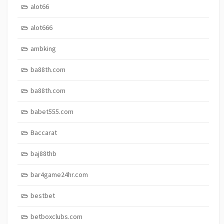
alot66
alot666
ambking
ba88th.com
ba88th.com
babet555.com
Baccarat
baj88thb
bar4game24hr.com
bestbet
betboxclubs.com