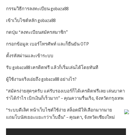
กรรมวิธีการลงทะเบียน gobaza88
เข้าเว็บไซต์หลัก gobaza88
กดปุ่ม “ลงทะเบียนสมัครสมาชิก”
กรอกข้อมูล: เบอร์โทรศัพท์ และก็ยืนยัน OTP
ตั้งรหัสผ่านและเข้าระบบ
รับ gobaza88 เครดิตฟรี แล้วก็เริ่มเล่นได้โดยทันที
ผู้ใช้งานจริงเอ่ยถึง gobaza88 อย่างไร?
“สมัครง่ายสุดๆครับ แค่รับรองเบอร์ก็ได้เครดิตฟรีเลย เล่นบาคา
ร่าได้กำไร เบิกเงินก็เร็วมาก” – คุณความรื่นเริง, จังหวัดกรุงเทพ
“ระบบดีเลิศ หน้าเว็บไซต์ใช้ง่าย สล็อตมีให้เลือกมากมาย
แถมโบนัสเยอะแยะกว่าเว็บอื่น” – คุณดา, จังหวัดเชียงใหม่