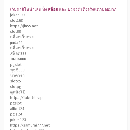
เว็บคาสิโนน่าเล่น ทั้ง
สล็อต
และ
บาคาร่า
ตึงจริงแตกบ่อยมาก
joker123
slot168
https://jin55.net
slot99
สล็อตเว็บตรง
jinda44
สล็อตเว็บตรง
สล็อต888
JINDA888
pgslot
พุซซี่888
บาคาร่า
slotxo
slotpg
ดูหนังโป๊
https://1xbetth.vip
pgslot
allbet24
pg slot
joker 123
https://samurai777.net