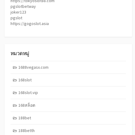
https://tokyoslot88.com
pgslotbetway
joker123
pgslot
https://gogoslot.asia
หมวดหมู่
1688vegasx.com
168slot
168slot.vip
168สล็อต
188bet
188betth