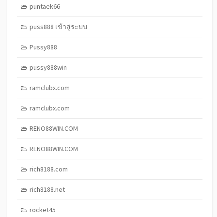
puntaek66
puss888 เข้าสู่ระบบ
Pussy888
pussy888win
ramclubx.com
ramclubx.com
RENO88WIN.COM
RENO88WIN.COM
rich8188.com
rich8188.net
rocket45