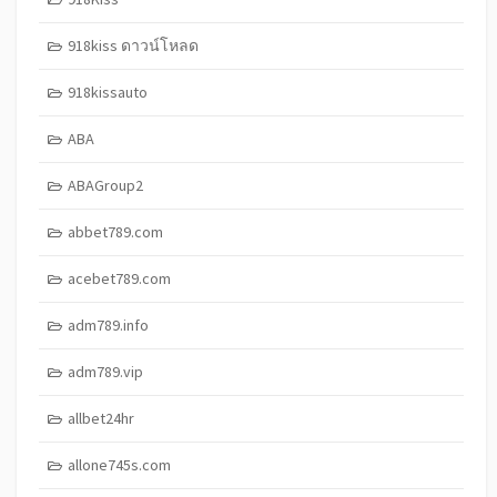
918kiss ดาวน์โหลด
918kissauto
ABA
ABAGroup2
abbet789.com
acebet789.com
adm789.info
adm789.vip
allbet24hr
allone745s.com