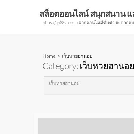
Skip
to
สล็อตออนไลน์ สนุกสนาน และ
content
https://qh88vn.com ฝากถอนไม่มีขั้นต่ำ สะดวกส
Home
> เว็บหวยฮานอย
Category:
เว็บหวยฮานอ
เว็บหวยฮานอย