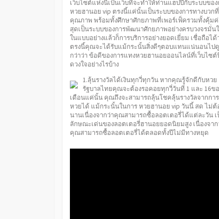
เว็บไซต์แห่งนี้เป็นเว็บที่จะทำให้ท่านแฮปปี้กับระบบขอ
หวยฮานอย vip ตรงนี้แค่นั้นเป็นระบบของการทางบวกที่
คุณภาพ พร้อมทั้งศึกษาศักยภาพที่เพอร์เฟ็ครวมทั้งคุ้มค่า
สุดเป็นระบบของการพัฒนาศักยภาพอย่างครบวงจรมั่นใ
ในแบบอย่างแล้วก็การบริการอย่างยอดเยี่ยม เชื่อถือได้
ตรงนี้คุณจะได้รับแม้กระนั้นสิ่งดีๆตอบแทนแน่นอนไปดู
กว่าว่า ข้อดีของการแทงหวยฮานอยออนไลน์ที่เว็บไซต์นี
ดวงใจอย่างไรบ้าง
1.ลุ้นรางวัลได้เงินทุกวี่ทุกวัน หากคุณรู้จักดีกับหวย
รัฐบาลไทยคุณจะต้องรอคอยทุกวี่วันที่ 1 และ 16ขอ
เดือนแค่นั้น คุณถึงจะสามารถลุ้นโชคลุ้นรางวัลจากกา
หวยได้ แม้กระนั้นในการ หวยฮานอย vip วันนี้ สด ไม่ต
นานเนื่องจากว่าคุณสามารถซื้อลอตเตอรี่ได้แต่ละวัน เ
ลักษณะเด่นของลอตเตอรี่ฮานอยยอดนิยมสูง เนื่องจากว
คุณสามารถซื้อลอตเตอรี่ได้ตลอดทั้งปีไม่มีทางหยุด