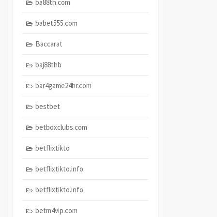
ba88th.com
babet555.com
Baccarat
baj88thb
bar4game24hr.com
bestbet
betboxclubs.com
betflixtikto
betflixtikto.info
betflixtikto.info
betm4vip.com