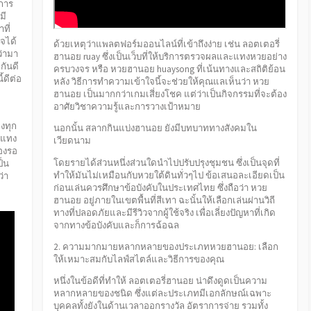
งการ
มี
ที่
จได้
ด้วยเหตุว่าแพลตฟอร์มออนไลน์ที่เข้าถึงง่าย เช่น ลอตเตอรี่
ว่ามา
ฮานอย ruay ซึ่งเป็นเว็บที่ให้บริการตรวจผลและแทงหวยอย่าง
กันดี
ครบวงจร หรือ หวยฮานอย huaysong ที่เน้นทางและสถิติย้อน
้ดีต่อ
หลัง วิธีการทำความเข้าใจนี้จะช่วยให้คุณแลเห็นว่า หวย
ฮานอย เป็นมากกว่าเกมเสี่ยงโชค แต่ว่าเป็นกิจกรรมที่จะต้อง
อาศัยวิชาความรู้และการวางเป้าหมาย
งทุก
นอกนั้น สลากกินแบ่งฮานอย ยังมีบทบาททางสังคมใน
รแทง
เวียดนาม
้องรอ
โดยรายได้ส่วนหนึ่งส่วนใดนำไปปรับปรุงชุมชน ซึ่งเป็นจุดที่
ป็น
ทำให้มันไม่เหมือนกับหวยใต้ดินทั่วๆไป ข้อเสนอละเอียดเป็น
่า
ก่อนเล่นควรศึกษาข้อบังคับในประเทศไทย ซึ่งถือว่า หวย
ฮานอย อยู่ภายในเขตพื้นที่สีเทา ฉะนั้นให้เลือกเล่นผ่านวิถี
ทางที่ปลอดภัยและมีรีวิวจากผู้ใช้จริง เพื่อเลี่ยงปัญหาที่เกิด
จากทางข้อบังคับและก็การฉ้อฉล
2. ความมากมายหลากหลายของประเภทหวยฮานอย: เลือก
ให้เหมาะสมกับไลฟ์สไตล์และวิธีการของคุณ
หนึ่งในข้อดีที่ทำให้ ลอตเตอรี่ฮานอย น่าดึงดูดเป็นความ
หลากหลายของชนิด ซึ่งแต่ละประเภทมีเอกลักษณ์เฉพาะ
บุคคลทั้งยังในด้านเวลาออกรางวัล อัตราการจ่าย รวมทั้ง