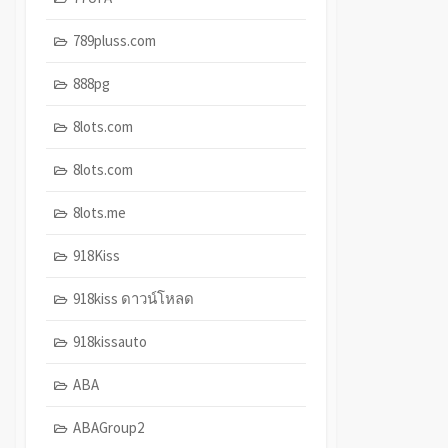
789pluss.com
888pg
8lots.com
8lots.com
8lots.me
918Kiss
918kiss ดาวน์โหลด
918kissauto
ABA
ABAGroup2