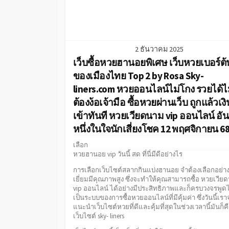
2 ธันวาคม 2025
เว็บซื้อหวยฮานอยพิเศษ เว็บหวยเบอร์ต้
ของเมืองไทย Top 2 by Rosa Sky-
liners.com หวยออนไลน์ไม่โกง รวยได้ไ
ต้องง้อเจ้ามือ ซื้อหวยผ่านเว็บ ถูกแล้วเงิ
เข้าทันที หวยเวียดนาม vip ออนไลน์ อัน
หนึ่งในใจนักเสี่ยงโชค 12 พฤศจิกายน 6
เลือก
หวยฮานอย vip วันนี้ สด
ที่นี่มีดีอย่างไร
การเลือกเว็บไซต์สลากกินแบ่งฮานอย จำต้องเลือกอย่
เยี่ยมมีคุณภาพสูง ซึ่งจะทำให้คุณสามารถซื้อ หวยเวีย
vip ออนไลน์ ได้อย่างมีประสิทธิภาพและก็ครบวงจรพูดไ
เป็นระบบของการซื้อหวยออนไลน์ที่มีคุ้มค่า ซึ่งวันนี้เร
แนะนำเว็บไซต์หวยที่ดีและคุ้มที่สุดในช่วงเวลานี้มันก็ค
เว็บไซต์ sky- liners