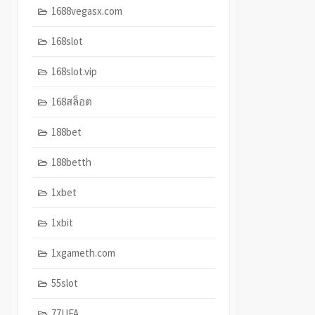
1688vegasx.com
168slot
168slot.vip
168สล็อต
188bet
188betth
1xbet
1xbit
1xgameth.com
55slot
77UFA