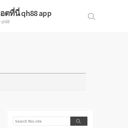
ที่นี่ qh88 app
Search
 qh88
Toggle
Search
Search