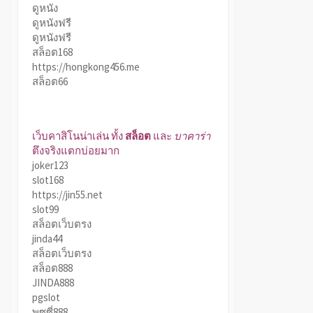
ดูหนัง
ดูหนังฟรี
ดูหนังฟรี
สล็อต168
https://hongkong456.me
สล็อต66
เว็บคาสิโนน่าเล่น ทั้ง
สล็อต
และ
บาคาร่า
ตึงจริงแตกบ่อยมาก
joker123
slot168
https://jin55.net
slot99
สล็อตเว็บตรง
jinda44
สล็อตเว็บตรง
สล็อต888
JINDA888
pgslot
พุซซี่888