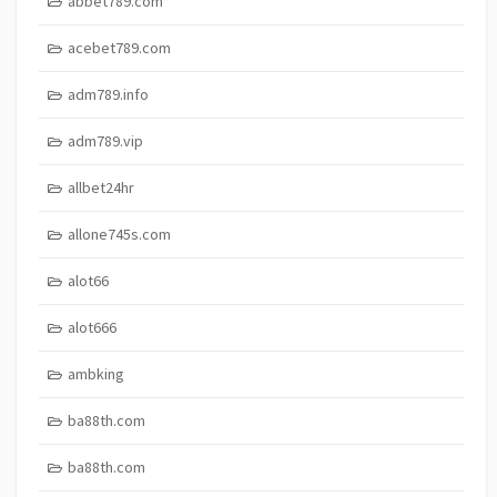
abbet789.com
acebet789.com
adm789.info
adm789.vip
allbet24hr
allone745s.com
alot66
alot666
ambking
ba88th.com
ba88th.com