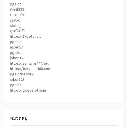
pgslot
พุซซี่888
บาคาร่า
slotxo
slotpg
ดูหนังโป๊
https://1xbetth.vip
pgslot
allbet24
pg slot
joker 123
https://samurai777.net
https://tokyoslot88.com
pgslotbetway
joker123
pgslot
https://gogoslot.asia
หมวดหมู่