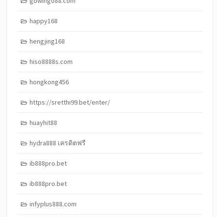
gowingo88.com
happy168
hengjing168
hiso8888s.com
hongkong456
https://sretthi99.bet/enter/
huayhit88
hydra888 เครดิตฟรี
ib888pro.bet
ib888pro.bet
infyplus888.com