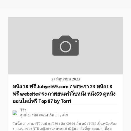
27 มิถุนายน 2023
หนัง 18 ฟรี Jubyet69.com 7 พฤษภา 23 หนัง 18
ฟรี websiteตรง ภาพยนตร์เว็บหนัง หนัง69 ดูหนัง
ออนไลน์ฟรี Top 87 by Torri
รีวิว
ดูหนังx
รหัส K0794 เว็บ jubyet69
วันนี้พวกเรามารีวิวหนังเอวี69 รหัส K0794 เว็บ หนังโป๊69 เป็นหนังเรื่อง
ราวแนวของ NTR หญิงสาวสมรสแล้วมีชู้นอกใจที่สุดยอดมากที่สุด