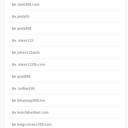
item388.com
jinda55
jinda888
Joker123
joker123auto
Joker123th.com
juad888
Judhai168
khumsup888.me
kimchibetbet.com
kingromans789.com