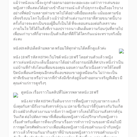
แม้ว่าหนังแนวนี้จะถูกทำออกมาออกจะเยอะแยะ แต่ว่าการเล่นของ
หญิงสาวที่แสดงได้อย่างเข้าถึงอารมณ์ แล้วก็ปลุกกระตุ้นถึงอะไรบาง
อย่างที่พ่อบ้านหลายท่านขาดไปได้อย่างดีเยี่ยมเลยจ้ะ แม้มองตามข้อ
เท็จจริงบนโลกใบนี้แล้ว แม้ว่ามัวทำแต่งานภรรยาที่สวยขนาดนี้บาง
ครั้งก็อาจจะตกเป็นของผู้อื่นก็เป็นได้ ที่จะตอบสนองต่อกิเลสราคะ
ภายในใจ ให้ได้ในสิ่งที่เราเองปรารถนา เติมเต็มความร้อนรุ่มที่หายไป
เพื่อนเก่าบางทีก็อาจจะเป็นตัวเลือกที่ดีก็ได้ใครกันแน่จะทราบจริงมั้ย
ล่ะคะ
หนัง69 คลิปเด็ดห้ามพลาด พร้อมให้ทุกท่านได้คลิ๊กดูแล้วค่ะ
หนัง 18 ฟรี รหัส K0794 เว็บไซต์ หนัง 18 ฟรี โดยส่วนตัวแล้ว หญิง
สาวเล่นหนังประเด็นนี้ออกมาได้อย่างถึงอารมณ์ดีเลิศ ประหนึ่งว่าเป็น
แม่บ้านที่กำลังโดนเพื่อนของคุณ มอบความเกี่ยวเนื่องสวาทให้โดยที่
ปิดบังเพื่อนสนิทคุณอีกคนที่แอบชอบเขาอยู่เหมือนกัน ไม่ว่าจะเป็น
ท่าทีเขินอาย หรือว่าฉากที่กำลังมีเซ็กส์อยู่นั้นทำออกมาเจริญทีเดียว มี
คุณค่าแก่การดูจริงๆ
ดูหนังx เรื่องราวในคลิปที่ไม่ควรพลาดหนัง 18 ฟรี
หนัง AV รหัส K0794 เริ่มต้นจากการที่หญิงสาวปรุงอาหาร และก็
นั่งคุยกับสามีถึงงานสังสรรค์รุ่น ม.ปลาย ซึ่งวันปาร์ตี้รุ่นตรงกับวันเกิด
ผัว แต่ผัวกลับห่วงงานมากยิ่งกว่า หญิงสาวก็เลยได้ไปงานสังสรรค์รุ่น
วันเกิด ต่อไปตัดภาพมาที่เพื่อนพ้องหญิงสาวนั่งปรึกษากับหญิงสาว
เรื่องสำหรับเพื่อการที่จะปรึกษาเรื่องการทำการบ้านของสามี ต่อไปมี
การพูดโทรศัพท์ระหว่าง เพื่อนพ้องหญิงสาวนั่งขอคำแนะนำกับหญิง
สาว แล้วก็ชวนกันมากินสุราที่บ้านของหญิงสาว การขอคำแนะนำ