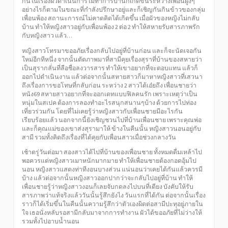
กันในเรื่องผัวดำเนินการไม่ทำการบ้านก็เกิดขึ้นระหว่างเพื่อนฝูงๆ
อย่างไรก็ตามในขณะที่กำลังปรึกษาอยู่และก็เชิญกันกินข้าวของกลุ่ม
เพื่อนพ้อง สถานะการณ์ไม่คาดคิดได้เกิดขึ้น เมื่อผัวของหญิงไม่กลับ
บ้าน ทำให้หญิงสาวอยู่กับเพื่อนพ้อง 2 ต่อ 2 ทำให้สหายรับสารภาพรัก
กับหญิงสาว แล้ว…
หญิงสาวโทรมาขออภัยเรื่องกลับไปอยู่ที่บ้านก่อน และก็จะนัดเจอกัน
ใหม่อีกทีหนึ่ง จากนั้นตัดภาพมาที่สามีคุยเรื่องสุราที่บ้านของสหายว่า
เป็นสุรากลั่นที่ลือชื่อลงวารสาร ทำให้เขาอยากที่จะตอบแทน แล้วก็
ออกไปดำเนินงาน แล้วต่อจากนั้นสหายสาวก็มาหาหญิงสาวที่เสวนา
ถึงเรื่องการขอโทษที่กลับก่อน ระหว่าง 2 สาวได้เอ๋ยถึง เพื่อนชายว่า
หนัง69
สหายสาวอยากที่จะออกเดทแบบฟิลคนรัก เพราะเหตุว่าเป็น
หนุ่มในสเปค ต้องการลองทำอะไรสนุกสนานๆบ้าง ด้วยการไปท่อง
เที่ยวร่วมกัน โดยที่ไม่เคยรู้ว่าหญิงสาวกับเพื่อนชายมีอะไรกัน
เรียบร้อยแล้ว นอกจากนี้ยังเชิญชวนไปที่บ้านเพื่อนชาย เพราะคุณพ่อ
และก็คุณแม่ของเขาส่งสุรามาให้ ข้างในคืนนั้น หญิงสาวนอนอยู่กับ
สามี รวมทั้งคิดถึงเรื่องที่ได้คุยกับเพื่อนสาวเมื่อช่วงกลางวัน
เช้าตรู่วันต่อมา สองสาวได้ไปที่บ้านของเพื่อนชาย ทั้งหมดดื่มเหล้าไป
พอควรแต่หญิงสาวเมาหนักมากมาย ทำให้เพื่อนชายต้องกอดอุ้มไป
นอน หญิงสาวแสดงท่าทีงอนบางส่วน แน่นอนว่าเคยได้กันแล้วควรมี
บ้าง แล้วต่อจากนั้นหญิงสาวออกปากว่าจะกลับไปอยู่ที่บ้าน ทำให้
เพื่อนชายรู้ว่าหญิงสาวงอนก็เลยจับกดลงไปบนที่เตียง บังคับให้รับ
สารภาพว่าแท้จริงแล้ววันนั้นรู้สึกยังไง วันแรกที่ได้กัน ต่อจากนั้นเรื่อง
ราวก็ได้เริ่มขึ้นในคืนนั้นความรู้สึกว่าตัวเองผิดต่อสามีปะทุอยู่ภายใน
ใจ เธอนั่งหลับรอสามีกลับมาจากการทำงาน ผัวได้ขออภัยที่ไม่ว่างให้
รวมทั้งไปอาบน้ำนอน