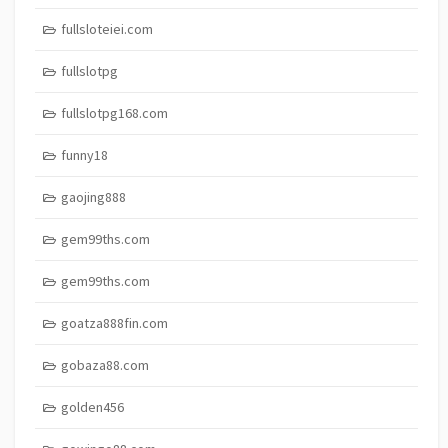
fullsloteiei.com
fullslotpg
fullslotpg168.com
funny18
gaojing888
gem99ths.com
gem99ths.com
goatza888fin.com
gobaza88.com
golden456