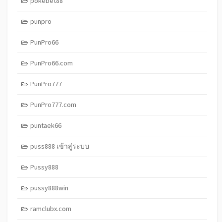
pokebet88
punpro
PunPro66
PunPro66.com
PunPro777
PunPro777.com
puntaek66
puss888 เข้าสู่ระบบ
Pussy888
pussy888win
ramclubx.com