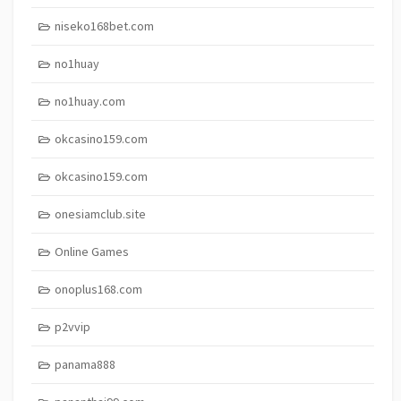
niseko168bet.com
no1huay
no1huay.com
okcasino159.com
okcasino159.com
onesiamclub.site
Online Games
onoplus168.com
p2vvip
panama888