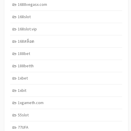
1688vegasx.com
168slot
168slot.vip
168สล็อต
188bet
188betth
1xbet
1xbit
1xgameth.com
55slot
77UFA