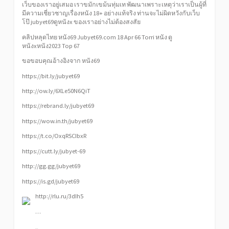
เว็บของเราอยู่เสมอ เราขมักเขม้นทุ่มเท พัฒนาเพราะเหตุว่าเราเป็นผู้ที่
มีความเชี่ยวชาญเรื่องหนัง 18+ อย่างแท้จริง ท่านจะไม่ผิดหวังกับเว็บ
โป๊ jubyet69ดูหนังx ของเราอย่างไม่ต้องสงสัย
คลิปหลุดไทย หนัง69 Jubyet69.com 18 Apr 66 Torri หนัง ดู
หนังxหนัง2023 Top 67
ขอขอบคุณอ้างอิงจาก
หนัง69
https://bit.ly/jubyet69
http://ow.ly/6XLe50N6QiT
https://rebrand.ly/jubyet69
https://wow.in.th/jubyet69
https://t.co/OxqRSCIbxR
https://cutt.ly/jubyet-69
http://gg.gg/jubyet69
https://is.gd/jubyet69
http://rlu.ru/3dIh5
…