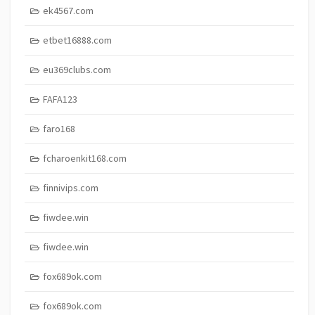
ek4567.com
etbet16888.com
eu369clubs.com
FAFA123
faro168
fcharoenkit168.com
finnivips.com
fiwdee.win
fiwdee.win
fox689ok.com
fox689ok.com