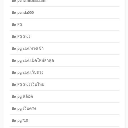
pananthai99.com
panda555
PG
PG Slot
pg slot ทางเข้า
pg slot เปิดใหม่ล่าสุด
pg slot เว็บตรง
PG Slot เว็บใหม่
pg สล็อต
pg เว็บตรง
pg718