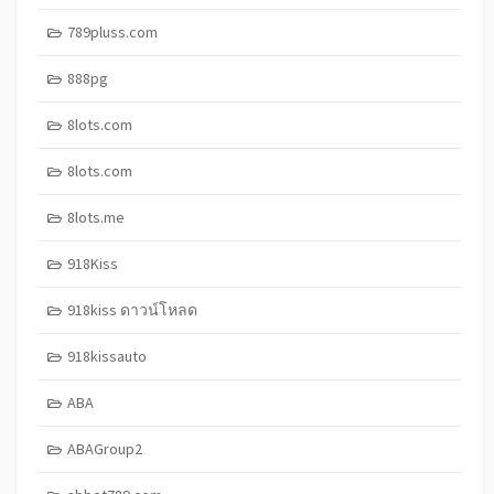
789pluss.com
888pg
8lots.com
8lots.com
8lots.me
918Kiss
918kiss ดาวน์โหลด
918kissauto
ABA
ABAGroup2