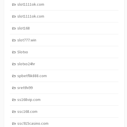
slot1111ok.com
slot1111ok.com
slot168
slot777.win
Slotxo
slotxo24hr
spbetflik888.com
sretthi99
ss168vip.com
ssc168.com
ssc915casino.com