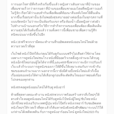
การนอกใจสามีที่จริงจริงเริ่มขึ้นแล้ว หญิงสาวเดินทางมาที่บ้านของ
เพื่อนชายเร็วกว่าธรรมดา ที่บ้านของเพื่อนชายเองโดยที่หญิงสาวเองก็
ไม่รู้จัก เรียกได้ว่าแอบทำกันเพื่อเพิ่มอดีท้องนาลีนหลั่งไหลให้ตื่นเต้น
มากขึ้นเรื่อยๆเท่านั้น ยังไม่พอยังสุขสบายอย่างต่อเนื่องในทุกๆสถานที่
แบบจัดหนัก ไม่ว่าจะเป็นห้องรับแขก หรือ ห้องน้ำ เมื่อหญิงสาวส่งผัว
ไปทำงานบ้านนอกเสร็จ วิธีการทำกิจกรรมของเพื่อนพ้อง เพื่อเติมเต็ม
ความสุขได้เริ่มต้นขึ้นแล้ว รวมทั้งคราวนี้เพื่อนชาย เพื่อความรู้สึก
สนิทแน่นมากยิ่งขึ้นไปอีก
หนัง 18 ฟรี พวกเรามีคณะทำงานที่รออัพเดตหนังออนไลน์ใหม่ด้วย
ความรวดเร็วที่สุด
เว็บไซต์ หนังโป๊69ให้แก่คุณได้รับดูกันแบบฟรีๆไม่เสียค่าใช้จ่าย โดย
เฉพาะการดูหนังใหม่ชนโรง หนังที่มียอดวิวเรตติ้งสูง ท่านจะได้รบดู
หนังเอ็กซ์ใหม่ก่อนผู้ใดได้จากที่นี้ jubyet69 ซึ่งพวกเราจะมีการปรับแก้
เว็บ แล้วก็ระบบการดูหนังของเราให้ดีขึ้นให้เหมาะสมกับการเข้ารับ
ชมของคนจำนวนมาก นอกจากนี้เรายังมีตัวอปิ้งหนังใหม่แล้วก็เนื้อ
เรื่องย่อของหนังให้ท่านได้เลือกดูก่อนที่จะตัดสินใจมองภาพยนต์เรื่อง
โปรดของทุกท่าน
หนัง69 คอดูหนังออนไลน์ได้รับดู หนังอาร์
ท้ายที่สุดทางคณะทำงาน หนัง69 พวกเราพร้อมสร้างสรรสิ่งใหม่ๆให้
ตรงหัวใจ คอดูหนังออนไลน์ได้รับดูหนังโป้หนังผู้ใหญ่ ซับไทย หนัง
เอ็กซ์ไทย หนังเอวีประเทศญี่ปุ่น หนังโป๊ฝรั่ง หนังเรทอาร์ รับชมอัพเดท
หนังใหม่ๆให้รวดเร็วที่สุด แล้วก็ค้นหาหนังดังหนังดีๆพัฒนาระบบไว้ให้
แก่ท่านได้เพลิดเพลิน กับการดูหนังอาร์ออนไลน์ ดูหนังใหม่2023 กับ