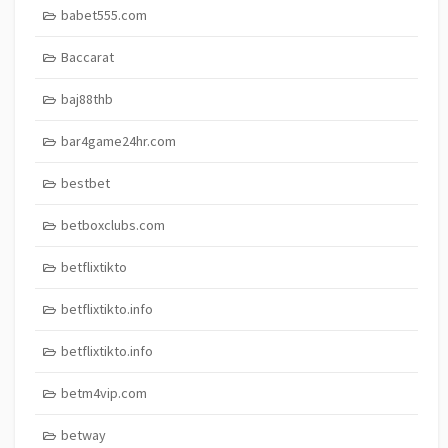
babet555.com
Baccarat
baj88thb
bar4game24hr.com
bestbet
betboxclubs.com
betflixtikto
betflixtikto.info
betflixtikto.info
betm4vip.com
betway