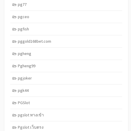
pg77
pgceo
pgfish
pggold168bet.com
pgheng
Pgheng99
pgjoker
pgk44
PGSlot
pgslot ทางเข้า
Pgslot เว็บตรง