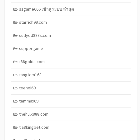
ssgame666 เข้าสู่ระบบ ล่าสุด
starrich99.com
sudyod888s.com
suppergame
t88golds.com
tangtem168
teenoi69
temmax69
thehulk888.com
tia8kingbet.com