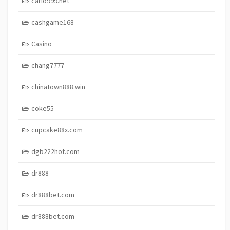
carlo999.net
cashgame168
Casino
chang7777
chinatown888.win
coke55
cupcake88x.com
dgb222hot.com
dr888
dr888bet.com
dr888bet.com