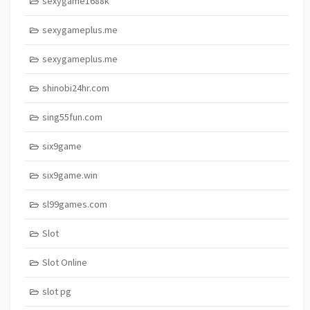
sexygame1688k
sexygameplus.me
sexygameplus.me
shinobi24hr.com
sing55fun.com
six9game
six9game.win
sl99games.com
Slot
Slot Online
slot pg