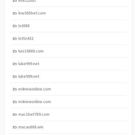
live22slot
lnw365bet.com
lot888
lotto432
luis16888.com
luke999.net
luke999.net
m4newonline.com
m4newonline.com
mac1bet789.com
macau888.win