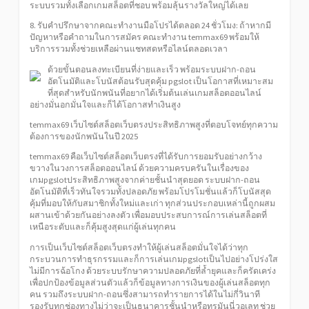
ระบบรวมทั้งเลือกเกมสล็อตที่ชอบ พร้อมลุ้นรางวัลใหญ่ได้เลย
8. รับคำปรึกษาจากคณะทำงานมือโปรได้ตลอด 24 ชั่วโมง: ถ้าหากมี
ปัญหาหรือคำถามในการสมัคร คณะทำงาน temmax69 พร้อมให้
บริการรวมทั้งช่วยเหลือผ่านแชทสดหรือไลน์ตลอดเวลา
ด้วยขั้นตอนลงทะเบียนที่ง่ายและเร็ว พร้อมระบบฝาก-ถอน
อัตโนมัติและโบนัสต้อนรับสุดคุ้ม pgslot เป็นโอกาสที่เหมาะสม
ที่สุดสำหรับนักพนันที่อยากได้เริ่มต้นเล่นเกมสล็อตออนไลน์
อย่างมั่นอกมั่นใจและก็ได้โอกาสทำเงินสูง
temmax69 เว็บไซต์สล็อตเว็บตรงประสิทธิภาพสูงที่ตอบโจทย์ทุกความ
ต้องการของนักพนันในปี 2025
temmax69 คือเว็บไซต์สล็อตเว็บตรงที่ได้รับการยอมรับอย่างกว้าง
ขวางในวงการสล็อตออนไลน์ ด้วยความครบครันในเรื่องของ
เกมpgslotประสิทธิภาพสูงจากค่ายชั้นนำสุดยอด ระบบฝาก-ถอน
อัตโนมัติที่เร็วทันใจรวมทั้งปลอดภัย พร้อมโปรโมชั่นแล้วก็โบนัสสุด
คุ้มที่มอบให้กับสมาชิกทั้งใหม่และเก่า ทุกส่วนประกอบเหล่านี้ถูกผสม
ผสานเข้าด้วยกันอย่างลงตัว เพื่อมอบประสบการณ์การเล่นสล็อตที่
เหนือระดับและก็คุ้มสูงสุดแก่ผู้เล่นทุกคน
การเป็นเว็บไซต์สล็อตเว็บตรงทำให้ผู้เล่นสล็อตมั่นใจได้ว่าทุก
กระบวนการทำธุรกรรมและก็การเล่นเกมpgslotเป็นไปอย่างโปร่งใส
ไม่มีการฉ้อโกง ด้วยระบบรักษาความปลอดภัยที่ล้ำยุคและก็ครัดเคร่ง
เพื่อปกป้องข้อมูลส่วนตัวแล้วก็ข้อมูลทางการเงินของผู้เล่น
สล็อต
ทุก
คน รวมถึงระบบฝาก-ถอนซึ่งสามารถทำรายการได้ในไม่กี่วินาที
รองรับทุกช่องทางไม่ว่าจะเป็นธนาคารชั้นนำหรือทรูมันนี่วอเลท ช่วย