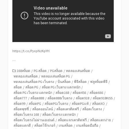
https://t.co/PyxpNzKpYH
…
CATEGORIES
168สล็อต
/
PG สล็อต
/
PGสล็อต
/
ทดลองเล่นสล็อต
/
ทดลองเล่นสล็อต
/
ทดลองเล่นสล็อต PG
/
ทดลองเล่นสล็อต PG เว็บตรง
/
ปั่นสล็อต
/
พีจีสล็อต
/
ฟลูสล็อตพีจี
/
สล็อต
/
สล็อต PG
/
สล็อต PG เว็บตรง แตกหนัก
/
สล็อต PG เว็บตรง แตกหนัก
/
สล็อต168
/
สล็อต456
/
สล็อต666
/
สล็อต777
/
สล็อต888
/
สล็อต888เว็บตรง
/
สล็อต918
/
สล็อต918KISS
/
สล็อต99
/
สล็อตPG
/
สล็อตPGเว็บตรง
/
สล็อตPGแท้
/
สล็อตXO
/
สล็อตพุซซี่
/
สล็อตออนไลน์
/
สล็อตเครดิตฟรี
/
สล็อตเว็บตรง
/
สล็อตเว็บตรง 168
/
สล็อตเว็บตรง แตกหนัก
/
สล็อตเว็บตรงไม่ผ่านเอเย่นต์
/
สล็อตแจกเครดิตฟรี
/
สล็อตแตกง่าย
/
สล็อตแตกดี
/
สล็อตโจ๊กเกอร์
/
เกมสล็อต
/
เกมสล็อตมือถือ
/