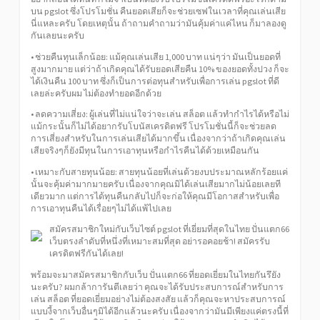
บน pgslot ซึ่งโปรโมชั่น คืนยอดเสียก็จะช่วยเซฟในเวลาที่คุณเล่นเสีย
นี่แหละครับ โดยเหตุนั้น ถ้าถามคำถามว่ามันคุ้มค่าแค่ไหน ก็มาลองดู
กันเลยนะครับ
• ช่วยคืนทุนเล็กน้อย: แม้คุณเล่นเสีย 1,000 บาท แน่ๆว่า มันเป็นยอดที่
สูงมากมาย แต่ว่าถ้าเกิดคุณได้รับยอดเสียคืน 10% ของยอดทั้งปวง ก็จะ
ได้เงินคืน 100 บาท ซึ่งก็เป็นการต่อทุนสำหรับเพื่อการเล่น pgslot ที่ดี
เลยล่ะครับผม ไม่ต้องทำยอดอีกด้วย
• ลดความเสี่ยง: ผู้เล่นที่ไม่แน่ใจว่าจะเล่น สล็อต แล้วทำกำไรได้หรือไม่
แม้กระนั้นก็ไม่ได้อยากรับโบนัสเครดิตฟรี โปรโมชั่นนี้ก็จะช่วยลด
การเสี่ยงสำหรับในการเล่นเสียได้มากขึ้น เนื่องจากว่าถ้าเกิดคุณเล่น
เสียจริงๆก็ยังมีทุนในการเอาทุนหรือกำไรคืนได้ด้วยเหมือนกัน
• เหมาะกับสายทุนน้อย: สายทุนน้อยที่เล่นด้วยงบประมาณหลักร้อยแค่
นั้นจะคุ้มค่ามากมายครับ เนื่องจากคุณมิได้เล่นเสียมากไม่น้อยเลยที
เดียวมาก แต่การได้ทุนคืนกลับไปก็จะก่อให้คุณมีโอกาสสำหรับเพื่อ
การเอาทุนคืนได้เรื่อยๆไม่ได้แพ้ไปเลย
สมัครสมาชิกใหม่กับเว็บไซต์ pgslot ที่เยี่ยมที่สุดในไทย ปั่นแตก66
เว็บตรงลำดับที่หนึ่งที่เหมาะสมที่สุด อย่ารอคอยช้า! สมัครรับ
เครดิตฟรีกันได้เลย!
พร้อมจะมาสมัครสมาชิกกับเว็บ ปั่นแตก66 ที่ยอดเยี่ยมในไทยกันรึยัง
นะครับ? ผมกล้าการันตีเลยว่า คุณจะได้รับประสบการณ์สำหรับการ
เล่น สล็อต ที่ยอดเยี่ยมอย่างไม่ต้องสงสัย แล้วก็คุณจะหาประสบการณ์
แบบงี้จากเว็บอื่นๆมิได้อีกแล้วนะครับ เนื่องจากว่ามันมีเพียงแค่ตรงนี้ที่