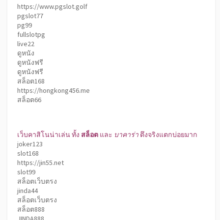
https://www.pgslot.golf
pgslot77
pg99
fullslotpg
live22
ดูหนัง
ดูหนังฟรี
ดูหนังฟรี
สล็อต168
https://hongkong456.me
สล็อต66
เว็บคาสิโนน่าเล่น ทั้ง
สล็อต
และ
บาคาร่า
ตึงจริงแตกบ่อยมาก
joker123
slot168
https://jin55.net
slot99
สล็อตเว็บตรง
jinda44
สล็อตเว็บตรง
สล็อต888
JINDA888