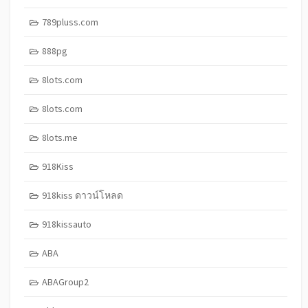
789pluss.com
888pg
8lots.com
8lots.com
8lots.me
918Kiss
918kiss ดาวน์โหลด
918kissauto
ABA
ABAGroup2