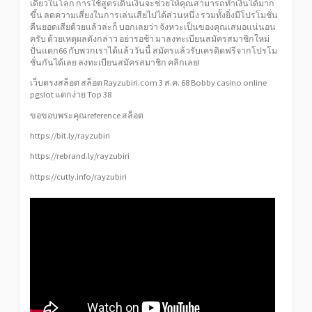
เดียวในโลก การใช้สูตรเดินเงินจะช่วยให้คุณสามารถทำเงินได้มาก
ขึ้น ลดความเสี่ยงในการเล่นเสียไปได้ส่วนหนึ่ง รวมทั้งยิ่งมีโปรโมชั่น
คืนยอดเสียด้วยแล้วล่ะก็ บอกเลยว่า จังหวะเป็นของคุณเสมอแน่นอน
ครับ ด้วยเหตุผลดังกล่าว อย่ารอช้า มาลงทะเบียนสมัครสมาชิกใหม่
ปั่นแตก66 กับพวกเราได้แล้ววันนี้ สมัครแล้วรับเครดิตฟรีจากโปรโม
ชั่นกันได้เลย ลงทะเบียนสมัครสมาชิก คลิกเลย!
เว็บตรงสล็อต สล็อต Rayzubiri.com 3 ส.ค. 68 Bobby casino online
pgslot แตกง่าย Top 38
ขอขอบพระคุณreference
สล็อต
https://bit.ly/rayzubiri
https://rebrand.ly/rayzubiri
https://cutly.info/rayzubiri