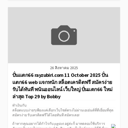
26 สิงหาคม 2025
ปั่นแตก66 rayzubiri.com 11 October 2025 ปั่น
แตก66 web แจกหนัก สล็อตเครดิตฟรี สมัครง่าย
รับได้ทันที พนันออนไลน์ เว็บใหญ่ ปั่นแตก66 ใหม่
ล่าสุด Top 29 by Bobby
ทำเงินกับ
สล็อต
แบบง่ายๆเพียงแค่เลือกเว็บไซต์ตรงไม่ผ่านเอเย่นต์ที่ดีเยี่ยมที่สุด
สมัครง่าย รับเครดิตฟรีได้โดยทันที สมัครเลย!
ถ้าหากคุณอยากได้กำไรกับ pgslot อยู่ล่ะก็ มาทดลองใช้บริการ