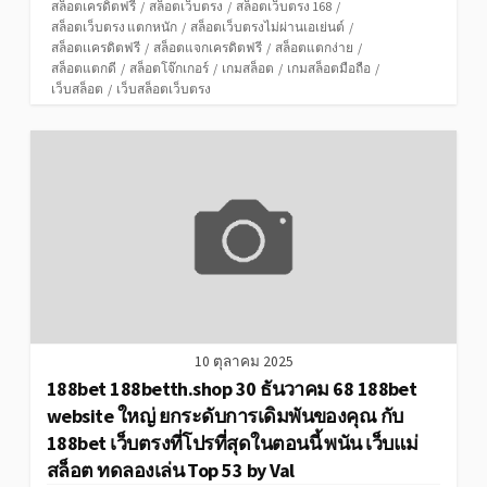
สล็อตเครดิตฟรี
/
สล็อตเว็บตรง
/
สล็อตเว็บตรง 168
/
สล็อตเว็บตรง แตกหนัก
/
สล็อตเว็บตรงไม่ผ่านเอเย่นต์
/
สล็อตเเครดิตฟรี
/
สล็อตแจกเครดิตฟรี
/
สล็อตแตกง่าย
/
สล็อตแตกดี
/
สล็อตโจ๊กเกอร์
/
เกมสล็อต
/
เกมสล็อตมือถือ
/
เว็บสล็อต
/
เว็บสล็อตเว็บตรง
10 ตุลาคม 2025
188bet 188betth.shop 30 ธันวาคม 68 188bet
website ใหญ่ ยกระดับการเดิมพันของคุณ กับ
188bet เว็บตรงที่โปรที่สุดในตอนนี้ พนัน เว็บแม่
สล็อต ทดลองเล่น Top 53 by Val