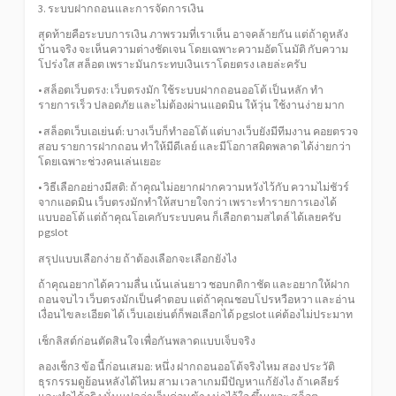
3. ระบบฝากถอนและการจัดการเงิน
สุดท้ายคือระบบการเงิน ภาพรวมที่เราเห็น อาจคล้ายกัน แต่ถ้าดูหลัง
บ้านจริง จะเห็นความต่างชัดเจน โดยเฉพาะความอัตโนมัติ กับความ
โปร่งใส สล็อต เพราะมันกระทบเงินเราโดยตรง เลยล่ะครับ
• สล็อตเว็บตรง: เว็บตรงมัก ใช้ระบบฝากถอนออโต้ เป็นหลัก ทำ
รายการเร็ว ปลอดภัย และไม่ต้องผ่านแอดมิน ให้วุ่น ใช้งานง่าย มาก
• สล็อตเว็บเอเย่นต์: บางเว็บก็ทำออโต้ แต่บางเว็บยังมีทีมงาน คอยตรวจ
สอบ รายการฝากถอน ทำให้มีดีเลย์ และมีโอกาสผิดพลาด ได้ง่ายกว่า
โดยเฉพาะช่วงคนเล่นเยอะ
• วิธีเลือกอย่างมีสติ: ถ้าคุณไม่อยากฝากความหวังไว้กับ ความไม่ชัวร์
จากแอดมิน เว็บตรงมักทำให้สบายใจกว่า เพราะทำรายการเองได้
แบบออโต้ แต่ถ้าคุณโอเคกับระบบคน ก็เลือกตามสไตล์ ได้เลยครับ
pgslot
สรุปแบบเลือกง่าย ถ้าต้องเลือกจะเลือกยังไง
ถ้าคุณอยากได้ความลื่น เน้นเล่นยาว ชอบกติกาชัด และอยากให้ฝาก
ถอนจบไว เว็บตรงมักเป็นคำตอบ แต่ถ้าคุณชอบโปรหวือหวา และอ่าน
เงื่อนไขละเอียด ได้ เว็บเอเย่นต์ก็พอเลือกได้ pgslot แค่ต้องไม่ประมาท
เช็กลิสต์ก่อนตัดสินใจ เพื่อกันพลาดแบบเจ็บจริง
ลองเช็ก3 ข้อ นี้ก่อนเสมอ: หนึ่ง ฝากถอนออโต้จริงไหม สอง ประวัติ
ธุรกรรมดูย้อนหลังได้ไหม สาม เวลาเกมมีปัญหาแก้ยังไง ถ้าเคลียร์