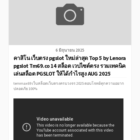
6 มิถุนายน 2025
คาสิโน เว็บตรง pgslot ใหม่ล่าสุด Top 5 by Lenora
pgslot Tm69.co 14 สล็อต เวปไซต์ตรง รวมเทคนิค
เล่นสล็อต PGSLOT ให้ได้กำไรสูง AUG 2025
temmax69 เว็บสล็อตเว็บตรงครบวงจร 2025 ตอบโจทย์ทุกความอยาก
ปลอดภัย 100%