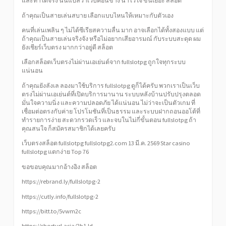
และทำได้จริง นั่นแปลว่าเว็บค่อนข้าง น่าไว้ใจ ขึ้นเยอะ สล็อต
ถ้าคุณเป็นสายเล่นสบาย เลือกแบบไหนให้เหมาะกับตัวเอง
คนที่เล่นเพลิน ๆ ไม่ได้ซีเรียสความลื่น มาก อาจเลือกได้ทั้งสองแบบ แต่
ถ้าคุณเป็นสายเล่นจริงจัง หรือไม่อยากเสียอารมณ์ กับระบบสะดุด ผม
ยังเชียร์เว็บตรง มากกว่าอยู่ดี สล็อต
เลือกสล็อตเว็บตรงไม่ผ่านเอเย่นต์จาก fullslotpg ถูกใจทุกระบบ
แน่นอน
ถ้าคุณยังลังเล ลองมาใช้บริการ fullslotpg ดูก็ได้ครับ พวกเราเป็นเว็บ
ตรงไม่ผ่านเอเย่นต์ที่เปิดบริการมานาน ระบบหลังบ้านปรับปรุงตลอด
มั่นใจความนิ่ง และความปลอดภัย ได้แน่นอน ไม่ว่าจะเป็นตัวเกม ที่
เชื่อมต่อตรงกับค่าย โปรโมชันที่เป็นธรรม และระบบฝากถอนออโต้ที่
ทำรายการง่าย สะดวกรวดเร็ว และจบในไม่กี่ขั้นตอน fullslotpg ถ้า
คุณสนใจ ก็สมัครสมาชิกได้เลยครับ
เว็บตรงสล็อต fullslotpg fullslotpg2.com 13 มี.ค. 2569 Star casino
fullslotpg แตกง่าย Top 76
ขอขอบคุณมากอ้างอิง
สล็อต
https://rebrand.ly/fullslotpg-2
https://cutly.info/fullslotpg-2
https://bitt.to/5vwm2c
https://shorturl.asia/2b1Jd