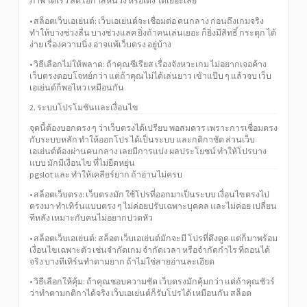
ภาพ ได้เร็ว ลดโอกาสหน่วง หรือเด้ง ได้เยอะเลย
• สล็อตเว็บเอเย่นต์: เว็บเอเย่นต์จะเชื่อมต่อ คนกลาง ก่อนถึงเกมจริง
ทำให้บางช่วงลื่น บางช่วงแลค ยิ่งถ้าคนเล่นเยอะ ก็ยิ่งมีสิทธิ์ กระตุก ได้
ง่าย เรื่องความนิ่ง อาจแพ้เว็บตรง อยู่บ้าง
• วิธีเลือกไม่ให้พลาด: ถ้าคุณซีเรียส เรื่องจังหวะเกม ไม่อยากเจอค้าง
เว็บตรงตอบโจทย์กว่า แต่ถ้าคุณไม่ได้เล่นยาว เข้าแป๊บ ๆ แล้วจบ เว็บ
เอเย่นต์ก็พอไหว เหมือนกัน
2. ระบบโปรโมชันและเงื่อนไข
จุดนี้ต้องบอกตรง ๆ ว่าเว็บตรงได้เปรียบ พอสมควร เพราะการเชื่อมตรง
กับระบบหลัก ทำให้ออกโปร ได้เป็นระบบ และกติกาชัด ส่วนเว็บ
เอเย่นต์ต้องผ่านคนกลาง เลยมีการแบ่ง ผลประโยชน์ ทำให้โปรบาง
แบบ มักมีเงื่อนไข ที่ไม่ยืดหยุ่น
pgslot
และ ทำให้เคลียร์ยาก ถ้าอ่านไม่ครบ
• สล็อตเว็บตรง: เว็บตรงมัก ใช้โปรที่ออกมาเป็นระบบ เงื่อนไขตรงไป
ตรงมา ทำเทิร์นแบบตรง ๆ ไม่ค่อยปรับเฉพาะบุคคล และไม่ค่อย เปลี่ยน
ทีหลัง เหมาะกับคนไม่อยากปวดหัว
• สล็อตเว็บเอเย่นต์:
สล็อต
เว็บเอเย่นต์มักจะมี โปรที่ดึงดูด แต่ก็มาพร้อม
เงื่อนไขเฉพาะตัว เช่นจำกัดเกม จำกัดเวลา หรือจำกัดกำไร ที่ถอนได้
จริง บางทีเทิร์นทำตามยาก ถ้าไม่ใช่สายอ่านละเอียด
• วิธีเลือกให้คุ้ม: ถ้าคุณชอบความชัด เว็บตรงมักคุ้มกว่า แต่ถ้าคุณชัวร์
ว่าทำตามกติกาได้จริง เว็บเอเย่นต์ก็รับโปรได้ เหมือนกัน สล็อต