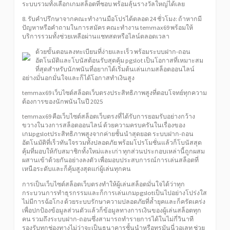
ระบบรวมทั้งเลือกเกมสล็อตที่ชอบ พร้อมลุ้นรางวัลใหญ่ได้เลย
8. รับคำปรึกษาจากคณะทำงานมือโปรได้ตลอด 24 ชั่วโมง: ถ้าหากมี
ปัญหาหรือคำถามในการสมัคร คณะทำงาน temmax69 พร้อมให้
บริการรวมทั้งช่วยเหลือผ่านแชทสดหรือไลน์ตลอดเวลา
ด้วยขั้นตอนลงทะเบียนที่ง่ายและเร็ว พร้อมระบบฝาก-ถอน
อัตโนมัติและโบนัสต้อนรับสุดคุ้ม pgslot เป็นโอกาสที่เหมาะสม
ที่สุดสำหรับนักพนันที่อยากได้เริ่มต้นเล่นเกมสล็อตออนไลน์
อย่างมั่นอกมั่นใจและก็ได้โอกาสทำเงินสูง
temmax69 เว็บไซต์สล็อตเว็บตรงประสิทธิภาพสูงที่ตอบโจทย์ทุกความ
ต้องการของนักพนันในปี 2025
temmax69 คือเว็บไซต์สล็อตเว็บตรงที่ได้รับการยอมรับอย่างกว้าง
ขวางในวงการสล็อตออนไลน์ ด้วยความครบครันในเรื่องของ
เกมpgslotประสิทธิภาพสูงจากค่ายชั้นนำสุดยอด ระบบฝาก-ถอน
อัตโนมัติที่เร็วทันใจรวมทั้งปลอดภัย พร้อมโปรโมชั่นแล้วก็โบนัสสุด
คุ้มที่มอบให้กับสมาชิกทั้งใหม่และเก่า ทุกส่วนประกอบเหล่านี้ถูกผสม
ผสานเข้าด้วยกันอย่างลงตัว เพื่อมอบประสบการณ์การเล่นสล็อตที่
เหนือระดับและก็คุ้มสูงสุดแก่ผู้เล่นทุกคน
การเป็นเว็บไซต์สล็อตเว็บตรงทำให้ผู้เล่นสล็อตมั่นใจได้ว่าทุก
กระบวนการทำธุรกรรมและก็การเล่นเกมpgslotเป็นไปอย่างโปร่งใส
ไม่มีการฉ้อโกง ด้วยระบบรักษาความปลอดภัยที่ล้ำยุคและก็ครัดเคร่ง
เพื่อปกป้องข้อมูลส่วนตัวแล้วก็ข้อมูลทางการเงินของผู้เล่น
สล็อต
ทุก
คน รวมถึงระบบฝาก-ถอนซึ่งสามารถทำรายการได้ในไม่กี่วินาที
รองรับทุกช่องทางไม่ว่าจะเป็นธนาคารชั้นนำหรือทรูมันนี่วอเลท ช่วย