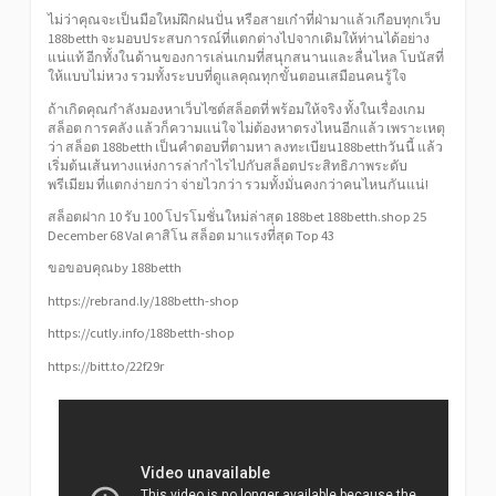
ไม่ว่าคุณจะเป็นมือใหม่ฝึกฝนปั่น หรือสายเก๋าที่ฝ่ามาแล้วเกือบทุกเว็บ
188betth จะมอบประสบการณ์ที่แตกต่างไปจากเดิมให้ท่านได้อย่าง
แน่แท้ อีกทั้งในด้านของการเล่นเกมที่สนุกสนานและลื่นไหล โบนัสที่
ให้แบบไม่หวง รวมทั้งระบบที่ดูแลคุณทุกขั้นตอนเสมือนคนรู้ใจ
ถ้าเกิดคุณกำลังมองหาเว็บไซต์สล็อตที่ พร้อมให้จริง ทั้งในเรื่องเกม
สล็อต การคลัง แล้วก็ความแน่ใจ ไม่ต้องหาตรงไหนอีกแล้ว เพราะเหตุ
ว่า สล็อต 188betth เป็นคำตอบที่ตามหา ลงทะเบียน188betthวันนี้ แล้ว
เริ่มต้นเส้นทางแห่งการล่ากำไรไปกับสล็อตประสิทธิภาพระดับ
พรีเมียม ที่แตกง่ายกว่า จ่ายไวกว่า รวมทั้งมั่นคงกว่าคนไหนกันแน่!
สล็อตฝาก 10 รับ 100 โปรโมชั่นใหม่ล่าสุด 188bet 188betth.shop 25
December 68 Val คาสิโน สล็อต มาแรงที่สุด Top 43
ขอขอบคุณby
188betth
https://rebrand.ly/188betth-shop
https://cutly.info/188betth-shop
https://bitt.to/22f29r