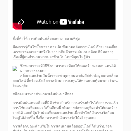
สิ่งที่ทำให้การเดิมพันสล็อตแตกง่ายดายที่สุด
ต้องการรู้กันใช่มั้ยขาว่า การเดิมพันเกมสล็อตออนไลน์ ถึงจะยอดเยี่ยม
เพราะว่าคุณทราบหรือไม่ว่า ปกติแล้วการเล่นเกมสล็อต ก็มีหลายๆ
เรื่องที่ผู้คนจำนวนมากมองข้ามไป โดยที่คุณไม่รู้ตัว
ซึ่งพวกเราจะมีวิธีซึ่งสามารถจะมีผลให้คุณสร้างผลตอบแทนได้
มากกว่าธรรมดา
สล็อตแตกง่าย
วันนี้เราจะพาทุกๆคนมาสัมผัสกับข้อมูลเกมสล็อต
ออนไลน์ ที่พร้อมเปิดโอกาสด้านการลงทุนให้ท่านแบบคุ้มมากกว่าคน
ใดแน่ๆจ้ะ
สล็อต แนวทางช่วงเวลาเดิมพันนาทีทอง
การเดิมพันเกมสล็อตที่มีตัวช่วยสำหรับการสร้างกำไรได้อย่างรวดเร็ว
การใช้ตอนที่สมควรก็เป็นอีกหนึ่งต้นสายปลายเหตุที่จะทำให้คนสร้าง
รายได้ และก็ลุ้นโบนัสแจ็คพอตแตกง่าย เพื่อเข้าใกล้เงินรางวัลก้อน
ใหญ่ได้ง่ายขึ้น ซึ่งก็สามารถทำเงินรางวัลได้จริงๆนะคะ
การเลือกขณะสำหรับในการเล่นเกมสล็อตออนไลน์ก็นับว่ามาจุด