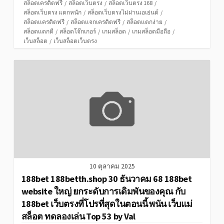
สล็อตเครดิตฟรี
/
สล็อตเว็บตรง
/
สล็อตเว็บตรง 168
/
สล็อตเว็บตรง แตกหนัก
/
สล็อตเว็บตรงไม่ผ่านเอเย่นต์
/
สล็อตเเครดิตฟรี
/
สล็อตแจกเครดิตฟรี
/
สล็อตแตกง่าย
/
สล็อตแตกดี
/
สล็อตโจ๊กเกอร์
/
เกมสล็อต
/
เกมสล็อตมือถือ
/
เว็บสล็อต
/
เว็บสล็อตเว็บตรง
10 ตุลาคม 2025
188bet 188betth.shop 30 ธันวาคม 68 188bet
website ใหญ่ ยกระดับการเดิมพันของคุณ กับ
188bet เว็บตรงที่โปรที่สุดในตอนนี้ พนัน เว็บแม่
สล็อต ทดลองเล่น Top 53 by Val