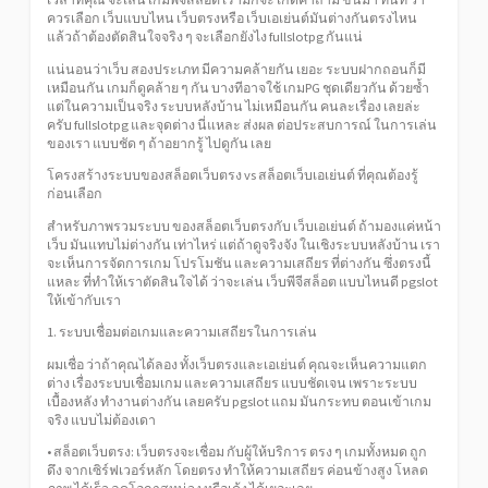
ควรเลือก เว็บแบบไหน เว็บตรงหรือ เว็บเอเย่นต์มันต่างกันตรงไหน
แล้วถ้าต้องตัดสินใจจริง ๆ จะเลือกยังไง fullslotpg กันแน่
แน่นอนว่าเว็บ สองประเภท มีความคล้ายกัน เยอะ ระบบฝากถอนก็มี
เหมือนกัน เกมก็ดูคล้าย ๆ กัน บางทีอาจใช้ เกมPG ชุดเดียวกัน ด้วยซ้ำ
แต่ในความเป็นจริง ระบบหลังบ้าน ไม่เหมือนกัน คนละเรื่อง เลยล่ะ
ครับ fullslotpg และจุดต่าง นี่แหละ ส่งผล ต่อประสบการณ์ ในการเล่น
ของเรา แบบชัด ๆ ถ้าอยากรู้ ไปดูกัน เลย
โครงสร้างระบบของสล็อตเว็บตรง vs สล็อตเว็บเอเย่นต์ ที่คุณต้องรู้
ก่อนเลือก
สำหรับภาพรวมระบบ ของสล็อตเว็บตรงกับ เว็บเอเย่นต์ ถ้ามองแค่หน้า
เว็บ มันแทบไม่ต่างกัน เท่าไหร่ แต่ถ้าดูจริงจัง ในเชิงระบบหลังบ้าน เรา
จะเห็นการจัดการเกม โปรโมชัน และความเสถียร ที่ต่างกัน ซึ่งตรงนี้
แหละ ที่ทำให้เราตัดสินใจได้ ว่าจะเล่น เว็บพีจีสล็อต แบบไหนดี pgslot
ให้เข้ากับเรา
1. ระบบเชื่อมต่อเกมและความเสถียรในการเล่น
ผมเชื่อ ว่าถ้าคุณได้ลอง ทั้งเว็บตรงและเอเย่นต์ คุณจะเห็นความแตก
ต่าง เรื่องระบบเชื่อมเกม และความเสถียร แบบชัดเจน เพราะระบบ
เบื้องหลัง ทำงานต่างกัน เลยครับ pgslot แถม มันกระทบ ตอนเข้าเกม
จริง แบบไม่ต้องเดา
• สล็อตเว็บตรง: เว็บตรงจะเชื่อม กับผู้ให้บริการ ตรง ๆ เกมทั้งหมด ถูก
ดึง จากเซิร์ฟเวอร์หลัก โดยตรง ทำให้ความเสถียร ค่อนข้างสูง โหลด