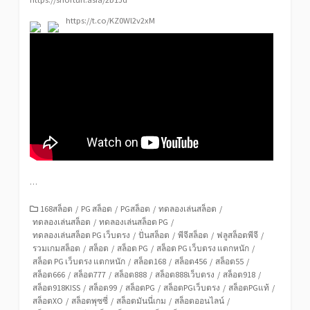
https://t.co/KZ0Wl2v2xM
…
CATEGORIES
168สล็อต
/
PG สล็อต
/
PGสล็อต
/
ทดลองเล่นสล็อต
/
ทดลองเล่นสล็อต
/
ทดลองเล่นสล็อต PG
/
ทดลองเล่นสล็อต PG เว็บตรง
/
ปั่นสล็อต
/
พีจีสล็อต
/
ฟลูสล็อตพีจี
/
รวมเกมสล็อต
/
สล็อต
/
สล็อต PG
/
สล็อต PG เว็บตรง แตกหนัก
/
สล็อต PG เว็บตรง แตกหนัก
/
สล็อต168
/
สล็อต456
/
สล็อต55
/
สล็อต666
/
สล็อต777
/
สล็อต888
/
สล็อต888เว็บตรง
/
สล็อต918
/
สล็อต918KISS
/
สล็อต99
/
สล็อตPG
/
สล็อตPGเว็บตรง
/
สล็อตPGแท้
/
สล็อตXO
/
สล็อตพุซซี่
/
สล็อตมันนี่เกม
/
สล็อตออนไลน์
/