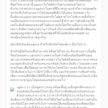
กับเราเว็บตรงไม่ผ่านเอเย่นต์กันสินะครับ เว็บไซต์ตรงแท้ที่ดีเยี่ยม
ที่สุดในช่วงเวลานี้ pgslot เว็บไซต์ตรงไม่ผ่านเอเย่นต์ ไม่ผ่าน
ตัวกลาง ส่งตรงจาก pgslot เว็บตรงที่มีมาตรฐานแล้วก็ความปลอดภัย
สูง บันเทิงใจกับเกมมากไม่น้อยเลยทีเดียวได้แต่ละวันตลอด 1 วัน
ยืนยันเกม pgslot แตกหนักแตกจริง ไม่พลาดโปรโมชั่นรวมทั้งกิจกร
รมเด็ดๆเยอะมาก ฝากถอนผ่านระบบออโต้ ทำรายการด้วยตัวเองได้
เลยในทันที ทดสอบเล่นฟรี ไม่ต้องจ่ายเงินใดๆก็ตามทั้งปวง และก็บอก
เลยว่า ยังมีความสนุกสนานร่าเริงแล้วก็ความเพลิดเพลินอีกเพียบเลย
คอยคุณอยู่ สมัคร สล็อต รับเครดิตฟรีได้โดยทันที อย่าคอยช้า ลง
ทะเบียนใหม่แล้วมาสนุกกัน!
สูตรเดินเงินเล่น pgslot สำหรับมือใหม่โดยเฉพาะ มีอะไรบ้าง?
สำหรับผู้ใดกันแน่ที่เข้ามาเล่น สล็อต ได้ไม่นาน เรียกตัวเองว่าเป็นมือ
ใหม่โดยเฉพาะ บอกเลยว่า บทความในพาร์ทนี้จะต้องมีผลดีกับคุณ
อย่างมากเลยล่ะครับผม เพราะเหตุว่าเว็บไซต์สล็อตของเราจะมาเสนอ
แนะสูตรเดินเงินสำหรับเล่นเกม สล็อต เว็บตรง อันดับ 1 โดยเฉพาะเลย
ล่ะครับผม เพื่อให้คุณสามารถใช้ประโยชน์ในการเล่น ปั่นแตก66 จริง
ได้ เพิ่มจังหวะในการได้กำไรที่มากขึ้น และก็ช่วยลดการเสี่ยงสำหรับ
เพื่อการเล่นเสียได้ดิบได้ดีขึ้นอีกด้วย จะมีสูตรเดินเงินแบบไหนบ้างนั้น
พวกเราจะพาคุณไปทดลองเองขอรับ เลทโก!
• สูตร 1-1-2: เป็นสูตรการเล่น สล็อต พื้นฐานอีกสูตรที่จะทบเบาๆ
แบบค่อยๆเป็นค่อยๆไปเท่านั้น เริ่มจากเดิมพันอย่างน้อยก่อน ยก
ตัวอย่างเช่น จาก 1 บาท, 1 บาท แล้วก็ขยับไป 2 บาท ในสามรอบ
มันคือกรรมวิธีเดินเงินที่จะช่วยให้มือใหม่ไม่เสี่ยงมากเกินความจำเป็น
และก็ยังมีโอกาสสำหรับในการทบทุนได้เลยเมื่อคุณเล่นเสียต่อเนื่อง
กัน แม้กระนั้นดังนี้ ก็ต้องระวังสำหรับเพื่อการเดินเงินด้วยครับ