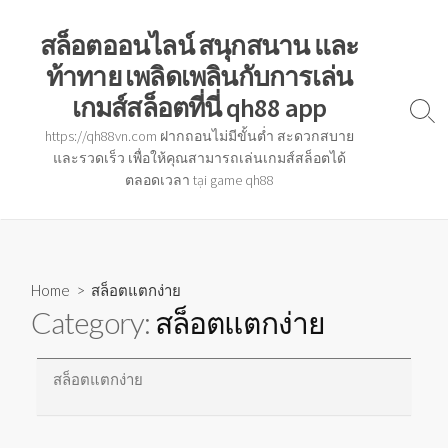
Skip
to
สล็อตออนไลน์ สนุกสนาน และ
content
ท้าทาย เพลิดเพลินกับการเล่น
เกมส์สล็อตที่นี่ qh88 app
Sear
https://qh88vn.com ฝากถอนไม่มีขั้นต่ำ สะดวกสบาย
Togg
และรวดเร็ว เพื่อให้คุณสามารถเล่นเกมส์สล็อตได้
ตลอดเวลา tại game qh88
Home
> สล็อตแตกง่าย
Category:
สล็อตแตกง่าย
สล็อตแตกง่าย