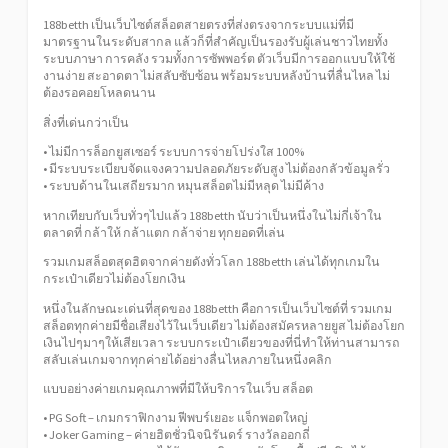
188betth เป็นเว็บไซต์สล็อตสายตรงที่ส่งตรงจากระบบแม่ที่มี
มาตรฐานในระดับสากล แล้วก็ที่สำคัญเป็นรองรับผู้เล่นชาวไทยทั้ง
ระบบภาษา การคลัง รวมทั้งการซัพพอร์ต ตัวเว็บมีการออกแบบให้ใช้
งานง่าย สะอาดตา ไม่สลับซับซ้อน พร้อมระบบหลังบ้านที่ลื่นไหล ไม่
ต้องรอคอยโหลดนาน
สิ่งที่เด่นกว่าเป็น
• ไม่มีการล็อกยูสเซอร์ ระบบการจ่ายโปร่งใส 100%
• มีระบบระเบียบจัดแจงความปลอดภัยระดับสูง ไม่ต้องกลัวข้อมูลรั่ว
• ระบบด้านในเสถียรมาก หมุนสล็อตไม่มีหลุด ไม่มีค้าง
หากเทียบกับเว็บทั่วๆไปแล้ว 188betth นับว่าเป็นหนึ่งในไม่กี่เจ้าใน
ตลาดที่ กล้าให้ กล้าแตก กล้าจ่าย ทุกยอดที่เล่น
รวมเกมสล็อตสุดฮิตจากค่ายดังทั่วโลก 188betth เล่นได้ทุกเกมใน
กระเป๋าเดียวไม่ต้องโยกเงิน
หนึ่งในลักษณะเด่นที่สุดของ 188betth คือการเป็นเว็บไซต์ที่ รวมเกม
สล็อตทุกค่ายมีชื่อเสียงไว้ในเว็บเดียว ไม่ต้องสมัครหลายยูส ไม่ต้องโยก
เงินไปๆมาๆให้เสียเวลา ระบบกระเป๋าเดียวของที่นี่ทำให้ท่านสามารถ
สลับเล่นเกมจากทุกค่ายได้อย่างลื่นไหลภายในหนึ่งคลิก
แบบอย่างค่ายเกมคุณภาพที่มีให้บริการในเว็บ สล็อต
• PG Soft – เกมกราฟิกงาม ฟีพบร์เยอะ แจ็กพอตใหญ่
• Joker Gaming – ค่ายฮิตชั่วนิจนิรันดร์ รางวัลออกถี่