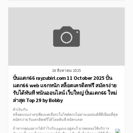
26 สิงหาคม 2025
ปั่นแตก66 rayzubiri.com 11 October 2025 ปั่น
แตก66 web แจกหนัก สล็อตเครดิตฟรี สมัครง่าย
รับได้ทันที พนันออนไลน์ เว็บใหญ่ ปั่นแตก66 ใหม่
ล่าสุด Top 29 by Bobby
ทำเงินกับ
สล็อต
แบบง่ายๆเพียงแค่เลือกเว็บไซต์ตรงไม่ผ่านเอเย่นต์ที่ดีเยี่ยมที่สุด
สมัครง่าย รับเครดิตฟรีได้โดยทันที สมัครเลย!
ถ้าหากคุณอยากได้กำไรกับ pgslot อยู่ล่ะก็ มาทดลองใช้บริการ