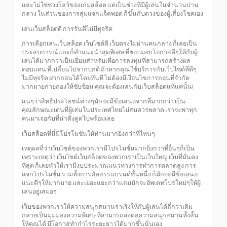
และไม่ใช่ช่วงโลว์ของเกมสล็อต แต่เป็นช่วงที่มีผู้เล่นในจำนวนปาน
กลาง ในส่วนของการสุ่มแจกแจ็คพอต ก็ขึ้นกับดวงของผู้เสี่ยงโชคเอง
เล่นเว็บสล็อตดี การรันตีไม่มีทุจริต
การเลือกเล่นเว็บสล็อต เว็บไซต์ดี เว็บตรงไม่ผ่านคนกลาง ก็เลยเป็น
ประสบการณ์และก็คำแนะนำสุดพิเศษ ที่ชอบมอบโอกาสดีๆให้กับผู้
เล่นได้มากกว่าเป็นเยี่ยมสำหรับเพื่อการลงทุนที่สามารถสร้างผล
ตอบแทน ที่เปลี่ยนไปจากปกติ ถ้าหากคุณใช้บริการกับเว็บไซต์ที่ดีๆ
ไม่มีทุจริต ฝากถอนได้โดยทันที ไม่ต้องมีเงื่อนไขการถอนที่จำกัด
มากมายก่ายกองให้ซับซ้อน คุณจะต้องเล่นกับเว็บสล็อตแท้แค่นั้น!
แน่ๆว่าสิทธิประโยชน์ต่างๆมักจะมีข้อเสนอจากที่มากกว่า เป็น
คุณลักษณะเด่นที่ผู้เล่นในประเทศไทยไม่สมควรพลาด เราจะพาทุก
คนมาเจอกับที่น่าดึงดูดไปพร้อมเลย
เว็บสล็อตที่นี่มีโปรโมชั่นให้ท่านมากยิ่งกว่าที่ไหนๆ
เหตุผลที่ว่าเว็บไซต์ของพวกเรามีโปรโมชั่นมากยิ่งกว่าที่อื่นๆก็เป็น
เพราะเหตุว่า เว็บไซต์เว็บสล็อตของพวกเราเป็นเว็บใหญ่ เว็บที่มั่นคง
ที่สุด ก็เลยทำให้เรามีงบประมาณแนวทางการทำการตลาดสูง การ
แจกโปรโมชั่น รวมทั้งการคัดสรรแบรนด์ชั้นหนึ่ง ก็มักจะมีข้อเสนอ
แนะดีๆให้มากมาย และเยอะแยะกว่าแถมมักจะอัพเดทโปรใหม่ๆให้ผู้
เล่นอยู่เสมอๆ
เว็บของพวกเราให้ความสนุกสนานร่าเริงให้กับผู้เล่นได้ถี่กว่าเดิม
กลายเป็นมุมมองความพิเศษ ที่สามารถส่งต่อความสนุกสนานทั้งสิ้น
ให้คุณได้ มีโอกาสทำกำไรระยะยาวได้มากขึ้นนั่นเอง