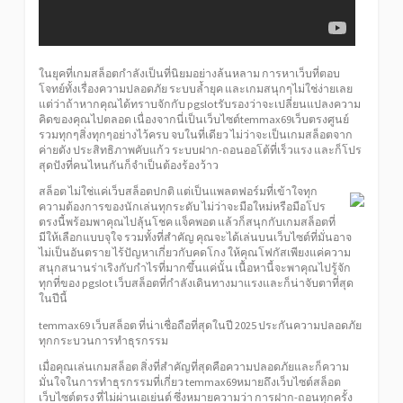
ในยุคที่เกมสล็อตกำลังเป็นที่นิยมอย่างล้นหลาม การหาเว็บที่ตอบ
โจทย์ทั้งเรื่องความปลอดภัย ระบบล้ำยุค และเกมสนุกๆไม่ใช่ง่ายเลย
แต่ว่าถ้าหากคุณได้ทราบจักกับ pgslotรับรองว่าจะเปลี่ยนแปลงความ
คิดของคุณไปตลอด เนื่องจากนี่เป็นเว็บไซต์temmax69เว็บตรงศูนย์
รวมทุกๆสิ่งทุกๆอย่างไว้ครบ จบในที่เดียว ไม่ว่าจะเป็นเกมสล็อตจาก
ค่ายดัง ประสิทธิภาพคับแก้ว ระบบฝาก-ถอนออโต้ที่เร็วแรง และก็โปร
สุดปังที่คนไหนกันก็จำเป็นต้องร้องว้าว
สล็อต ไม่ใช่แค่เว็บสล็อตปกติ แต่เป็นแพลตฟอร์มที่เข้าใจทุก
ความต้องการของนักเล่นทุกระดับ ไม่ว่าจะมือใหม่หรือมือโปร
ตรงนี้พร้อมพาคุณไปลุ้นโชค แจ็คพอต แล้วก็สนุกกับเกมสล็อตที่
มีให้เลือกแบบจุใจ รวมทั้งที่สำคัญ คุณจะได้เล่นบนเว็บไซต์ที่มั่นอาจ
ไม่เป็นอันตราย ไร้ปัญหาเกี่ยวกับคดโกง ให้คุณโฟกัสเพียงแค่ความ
สนุกสนานร่าเริงกับกำไรที่มากขึ้นแค่นั้น เนื้อหานี้จะพาคุณไปรู้จัก
ทุกที่ของ pgslot เว็บสล็อตที่กำลังเดินทางมาแรงและก็น่าจับตาที่สุด
ในปีนี้
temmax69 เว็บสล็อต ที่น่าเชื่อถือที่สุดในปี 2025 ประกันความปลอดภัย
ทุกกระบวนการทำธุรกรรม
เมื่อคุณเล่นเกมสล็อต สิ่งที่สำคัญที่สุดคือความปลอดภัยและก็ความ
มั่นใจในการทำธุรกรรมที่เกี่ยว temmax69หมายถึงเว็บไซต์สล็อต
เว็บไซต์ตรง ที่ไม่ผ่านเอเย่นต์ ซึ่งหมายความว่า การฝาก-ถอนทุกครั้ง