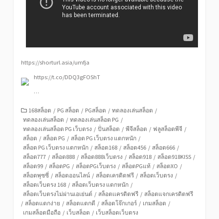
https://shorturl.asia/umfja
https://t.co/DDQ3gFOShT
…
CATEGORIES
168สล็อต
/
PG สล็อต
/
PGสล็อต
/
ทดลองเล่นสล็อต
/
ทดลองเล่นสล็อต
/
ทดลองเล่นสล็อต PG
/
ทดลองเล่นสล็อต PG เว็บตรง
/
ปั่นสล็อต
/
พีจีสล็อต
/
ฟลูสล็อตพีจี
/
สล็อต
/
สล็อต PG
/
สล็อต PG เว็บตรง แตกหนัก
/
สล็อต PG เว็บตรง แตกหนัก
/
สล็อต168
/
สล็อต456
/
สล็อต666
/
สล็อต777
/
สล็อต888
/
สล็อต888เว็บตรง
/
สล็อต918
/
สล็อต918KISS
/
สล็อต99
/
สล็อตPG
/
สล็อตPGเว็บตรง
/
สล็อตPGแท้
/
สล็อตXO
/
สล็อตพุซซี่
/
สล็อตออนไลน์
/
สล็อตเครดิตฟรี
/
สล็อตเว็บตรง
/
สล็อตเว็บตรง 168
/
สล็อตเว็บตรง แตกหนัก
/
สล็อตเว็บตรงไม่ผ่านเอเย่นต์
/
สล็อตเเครดิตฟรี
/
สล็อตแจกเครดิตฟรี
/
สล็อตแตกง่าย
/
สล็อตแตกดี
/
สล็อตโจ๊กเกอร์
/
เกมสล็อต
/
เกมสล็อตมือถือ
/
เว็บสล็อต
/
เว็บสล็อตเว็บตรง