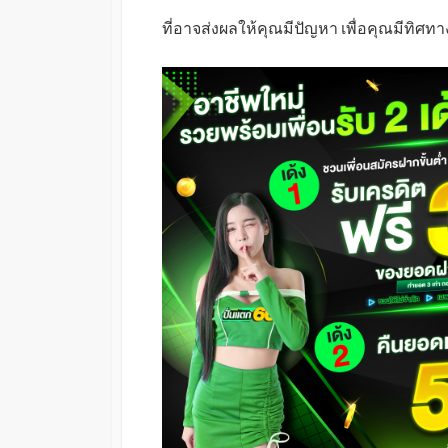
ที่อาจส่งผลให้คุณมีปัญหา เพื่อคุณมีทิศทาง