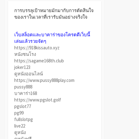
การบรรลุเป้าหมายมักมากับการตัดสินใจ
ของเราในเวลาที่เรารับมันอย่างจริงใจ
เว็บสล็อตและบาคาร่าของโครตดีเว็บนี้
เล่นแล้วรวยจัดๆ
https://918kissauto.xyz
หนังชนโรง
https://sagame168th.club
joker123
ดูหนังออนไลน์
https://www.pussy888play.com
pussy888
บาคาร่า168
https://www.pgslot.golf
pgslot77
pg99
fullslotpg
live22
ดูหนัง
ดูหนังฟรี