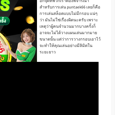
อีกจุดที่พวกเราต้องพิจารณา
สำหรับการเล่น puntaek66 เลยก็คือ
การเล่นสล็อตแบบไม่มีกรอบ แน่ๆ
ว่า มันไม่ใช่เรื่องผิดนะครับ เพราะ
เหตุว่าผู้คนจำนวนมากบางครั้งก็
อาจจะไม่ได้วางแผนเล่นมากมาย
ขนาดนั้น แต่ว่าการวางกรอบเอาไว้
จะทำให้คุณเล่นอย่างมีลิมิตใน
ระยะยาว