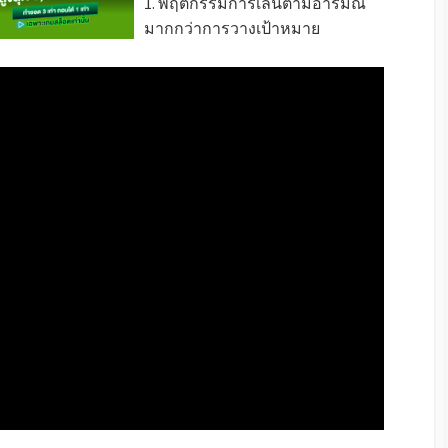
1. พฤติกรรมการเล่นตามอารมณ์
มากกว่าการวางเป้าหมาย