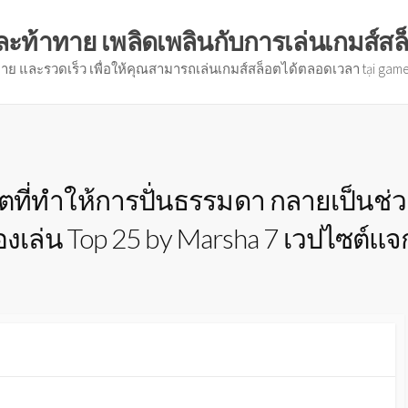
ท้าทาย เพลิดเพลินกับการเล่นเกมส์สล็อต
บาย และรวดเร็ว เพื่อให้คุณสามารถเล่นเกมส์สล็อตได้ตลอดเวลา tại game
อตที่ทำให้การปั่นธรรมดา กลายเป็นช่ว
องเล่น Top 25 by Marsha 7 เวปไซต์