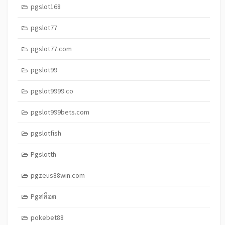
pgslot168
pgslot77
pgslot77.com
pgslot99
pgslot9999.co
pgslot999bets.com
pgslotfish
Pgslotth
pgzeus88win.com
Pgสล็อต
pokebet88