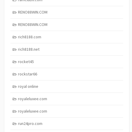
RENO88WIN.COM
RENO88WIN.COM
rich8188.com
rich8188.net
rocket45
rockstar66
royal online
royaleluxee.com
royaleluxee.com
run24pro.com