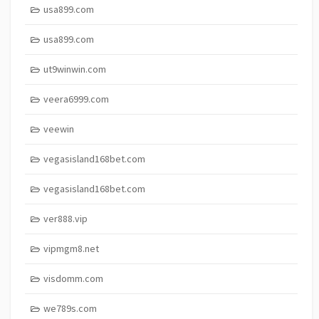
usa899.com
usa899.com
ut9winwin.com
veera6999.com
veewin
vegasisland168bet.com
vegasisland168bet.com
ver888.vip
vipmgm8.net
visdomm.com
we789s.com