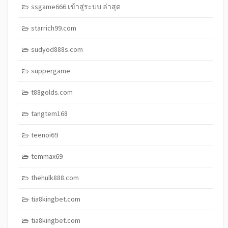
ssgame666 เข้าสู่ระบบ ล่าสุด
starrich99.com
sudyod888s.com
suppergame
t88golds.com
tangtem168
teenoi69
temmax69
thehulk888.com
tia8kingbet.com
tia8kingbet.com