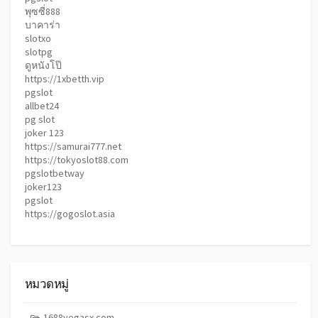
พุซซี่888
บาคาร่า
slotxo
slotpg
ดูหนังโป๊
https://1xbetth.vip
pgslot
allbet24
pg slot
joker 123
https://samurai777.net
https://tokyoslot88.com
pgslotbetway
joker123
pgslot
https://gogoslot.asia
หมวดหมู่
1688vegasx.com