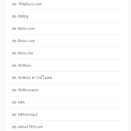
789pluss.com
888pg
8lots.com
8lots.com
8lots.me
918Kiss
918kiss ดาวน์โหลด
918kissauto
ABA
ABAGroup2
abbet789.com