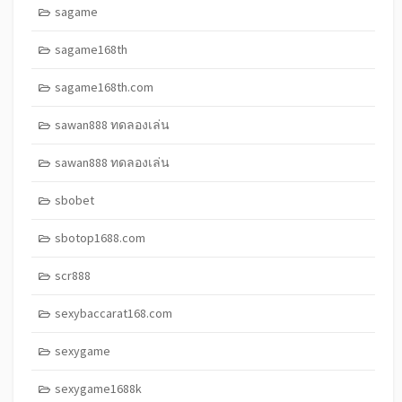
sagame
sagame168th
sagame168th.com
sawan888 ทดลองเล่น
sawan888 ทดลองเล่น
sbobet
sbotop1688.com
scr888
sexybaccarat168.com
sexygame
sexygame1688k