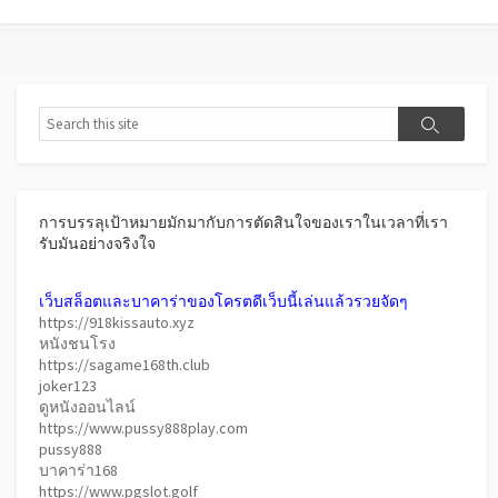
Search
Search
การบรรลุเป้าหมายมักมากับการตัดสินใจของเราในเวลาที่เรา
รับมันอย่างจริงใจ
เว็บสล็อตและบาคาร่าของโครตดีเว็บนี้เล่นแล้วรวยจัดๆ
https://918kissauto.xyz
หนังชนโรง
https://sagame168th.club
joker123
ดูหนังออนไลน์
https://www.pussy888play.com
pussy888
บาคาร่า168
https://www.pgslot.golf