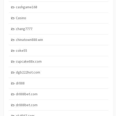
cashgame168
Casino
chang7777
chinatown888.win
coke55
cupcake88x.com
dgb222hot.com
dr888
dr888bet.com
dr888bet.com
ek4567.com