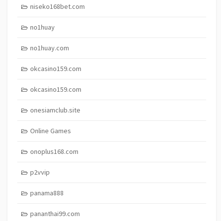
niseko168bet.com
no1huay
no1huay.com
okcasino159.com
okcasino159.com
onesiamclub.site
Online Games
onoplus168.com
p2vvip
panama888
pananthai99.com