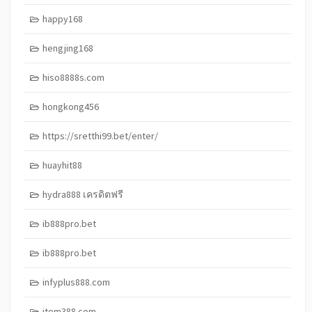
happy168
hengjing168
hiso8888s.com
hongkong456
https://sretthi99.bet/enter/
huayhit88
hydra888 เครดิตฟรี
ib888pro.bet
ib888pro.bet
infyplus888.com
item388.com