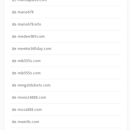
mario678
mario678.info
medee989.com
meekin365day.com
mib555s.com
mib555s.com
mmgoldsbets.com
mono16888.com
moza888.com
mwin9s.com