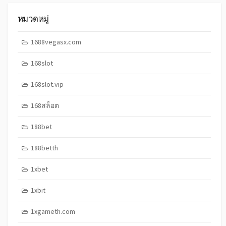
หมวดหมู่
1688vegasx.com
168slot
168slot.vip
168สล็อต
188bet
188betth
1xbet
1xbit
1xgameth.com