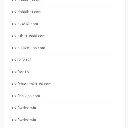
dr888bet.com
ek4567.com
etbet16888.com
eu369clubs.com
FAFA123
faro168
fcharoenkit168.com
finnivips.com
fiwdee.win
fiwdee.win