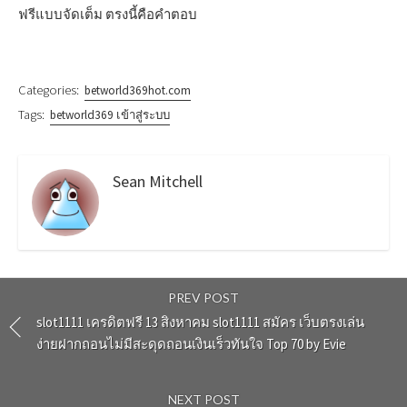
ฟรีแบบจัดเต็ม ตรงนี้คือคำตอบ
Categories:
betworld369hot.com
Tags:
betworld369 เข้าสู่ระบบ
Sean Mitchell
PREV POST
slot1111 เครดิตฟรี 13 สิงหาคม slot1111 สมัคร เว็บตรงเล่น
ง่ายฝากถอนไม่มีสะดุดถอนเงินเร็วทันใจ Top 70 by Evie
NEXT POST