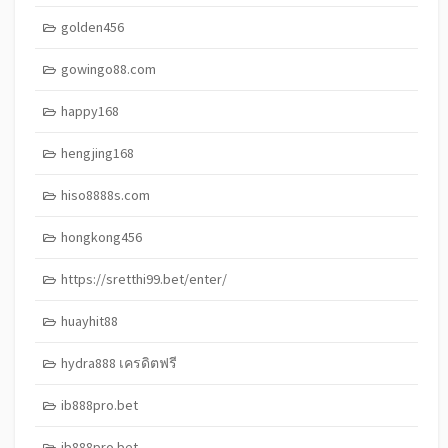
golden456
gowingo88.com
happy168
hengjing168
hiso8888s.com
hongkong456
https://sretthi99.bet/enter/
huayhit88
hydra888 เครดิตฟรี
ib888pro.bet
ib888pro.bet