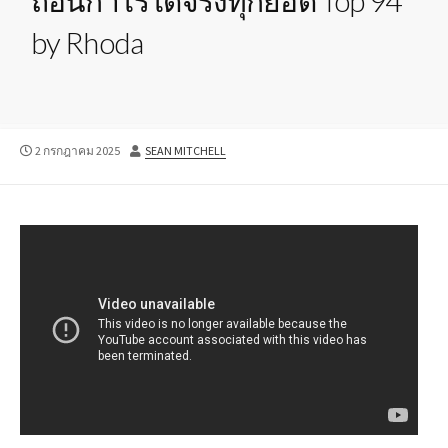
ถอนกำไรได้จริงทุกยอด Top 94
by Rhoda
PUBLISHED
AUTHOR
2 กรกฎาคม 2025
SEAN MITCHELL
DATE