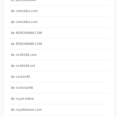
ramclubx.com
ramclubx.com
RENO88WIN.COM
RENO88WIN.COM
rich8188.com
rich8188.net
rocket45
rockstar66
royal online
royaleluxee.com