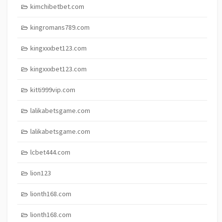
kimchibetbet.com
kingromans789.com
kingxxxbet123.com
kingxxxbet123.com
kitti999vip.com
lalikabetsgame.com
lalikabetsgame.com
lcbet444.com
lion123
lionth168.com
lionth168.com