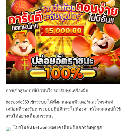
การเข้าสู่ระบบที่เร็วทันใจ รองรับทุกเครื่องมือ
betworld369 เข้าระบบ ได้ทั้งผ่านคอมพิวเตอร์และโทรศัพท์
เคลื่อนที่ รองรับทุกระบบปฏิบัติการ ไม่ต้องดาวน์โหลดแอปก็ใช้
งานได้อย่างเต็มสมรรถนะ
โปรโมชั่น betworld369 เครดิตฟรี แจกจริงทุกยูส