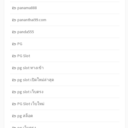
panama888
pananthai99.com
panda555
PG
PG Slot
pg slot ทางเข้า
pg slot เปิดใหม่ล่าสุด
pg slot เว็บตรง
PG Slot เว็บใหม่
pg สล็อต
pg เว็บตรง