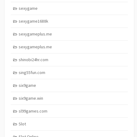
sexygame
sexygame1688k
sexygameplus.me
sexygameplus.me
shinobi24hr.com
sing55fun.com
six9game
six9game.win
sl99games.com
Slot
Slot Online