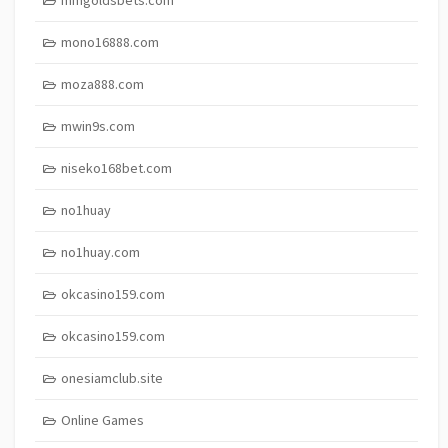
mono16888.com
moza888.com
mwin9s.com
niseko168bet.com
no1huay
no1huay.com
okcasino159.com
okcasino159.com
onesiamclub.site
Online Games