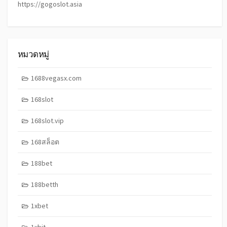
https://gogoslot.asia
หมวดหมู่
1688vegasx.com
168slot
168slot.vip
168สล็อต
188bet
188betth
1xbet
1xbit