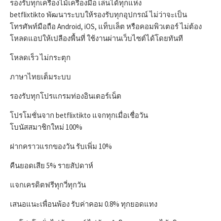
รองรับทุกเครื่องไม้เครื่องมือ เล่นได้ทุกแห่ง
betflixtikto พัฒนาระบบให้รองรับทุกอุปกรณ์ ไม่ว่าจะเป็น
โทรศัพท์มือถือ Android, iOS, แท็บเล็ต หรือคอมพิวเตอร์ ไม่ต้อง
โหลดแอปให้เปลืองพื้นที่ ใช้งานผ่านเว็บไซต์ได้โดยทันที
โหลดเร็ว ไม่กระตุก
ภาษาไทยเต็มระบบ
รองรับทุกโปรแกรมท่องอินเตอร์เน็ต
โปรโมชั่นจาก betflixtikto แจกทุกเมื่อเชื่อวัน
โบนัสสมาชิกใหม่ 100%
ฝากคราวแรกของวัน รับเพิ่ม 10%
คืนยอดเสีย 5% รายสัปดาห์
แจกเครดิตฟรีทุกวี่ทุกวัน
เสนอแนะเพื่อนพ้อง รับค่าคอม 0.8% ทุกยอดแทง