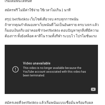
เริ่มเดิมพันได้ทันที
สมัครฟรี ไม่มีค่าใช้จ่าย ใช้เวลาไม่เกิน 1 นาที
สรุป: betflixtikto เว็บไซต์เดียวจบ ครบทุกการพนัน
ถ้าหากคุณกำลังมองหาเว็บพนันที่ ไม่เป็นอันตราย ครบวงจร แล้ว
ก็มอบเงินจริง อย่าคอยช้า! betflixtikto ตอบปัญหาทุกสิ่งที่มีความ
ต้องการ ทั้งยังสล็อต คาสิโน รวมทั้งกีฬา ระบบไว โปรโมชั่นแรง
สมัครเลยที่ betflixtikto แล้วเริ่มพนันแบบเชื่อมั่น พร้อมรับผล