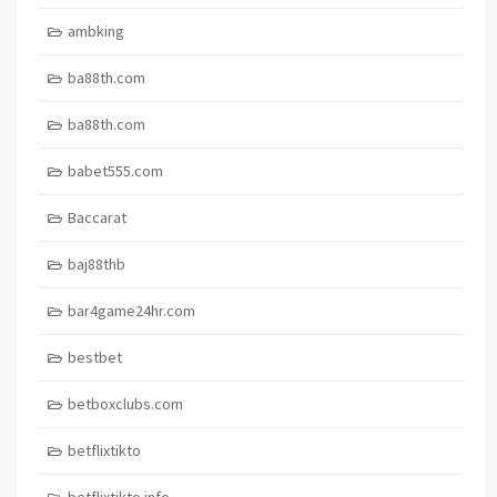
ambking
ba88th.com
ba88th.com
babet555.com
Baccarat
baj88thb
bar4game24hr.com
bestbet
betboxclubs.com
betflixtikto
betflixtikto.info