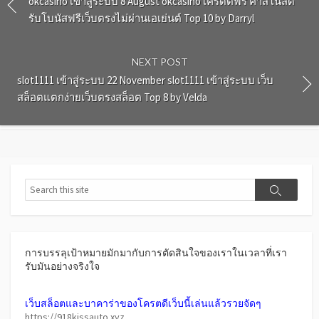
okcasino เข้าสู่ระบบ 8 August okcasino เครดิตฟรี คาสิโนสด
รับโบนัสฟรีเว็บตรงไม่ผ่านเอเย่นต์ Top 10 by Darryl
NEXT POST
slot1111 เข้าสู่ระบบ 22 November slot1111 เข้าสู่ระบบ เว็บ
สล็อตแตกง่ายเว็บตรงสล็อต Top 8 by Velda
Search
Search
การบรรลุเป้าหมายมักมากับการตัดสินใจของเราในเวลาที่เรา
รับมันอย่างจริงใจ
เว็บสล็อตและบาคาร่าของโครตดีเว็บนี้เล่นแล้วรวยจัดๆ
https://918kissauto.xyz