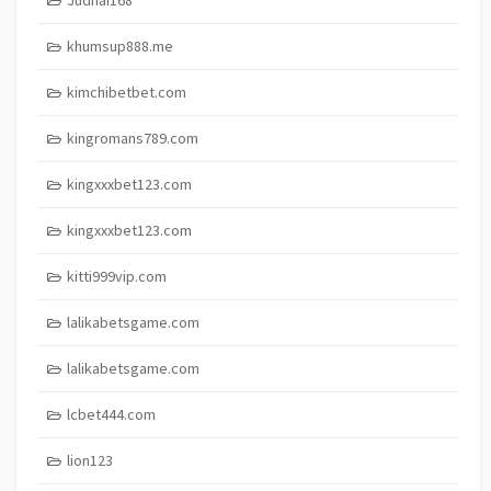
khumsup888.me
kimchibetbet.com
kingromans789.com
kingxxxbet123.com
kingxxxbet123.com
kitti999vip.com
lalikabetsgame.com
lalikabetsgame.com
lcbet444.com
lion123