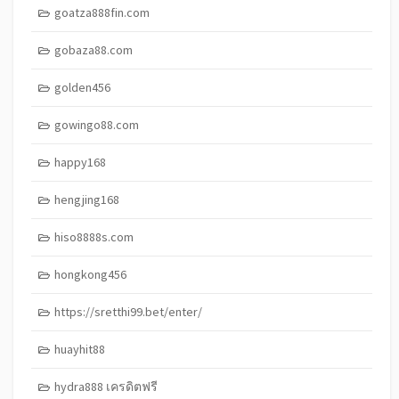
goatza888fin.com
gobaza88.com
golden456
gowingo88.com
happy168
hengjing168
hiso8888s.com
hongkong456
https://sretthi99.bet/enter/
huayhit88
hydra888 เครดิตฟรี