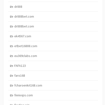
dr888
dr888bet.com
dr888bet.com
ek4567.com
etbet16888.com
eu369clubs.com
FAFA123
faro168
fcharoenkit168.com
finnivips.com
fiwdee.win