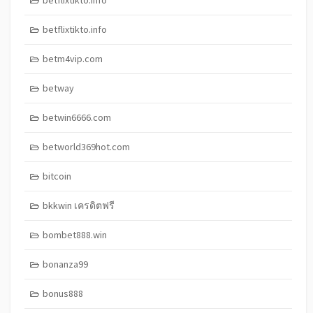
betflixtikto.info
betm4vip.com
betway
betwin6666.com
betworld369hot.com
bitcoin
bkkwin เครดิตฟรี
bombet888.win
bonanza99
bonus888