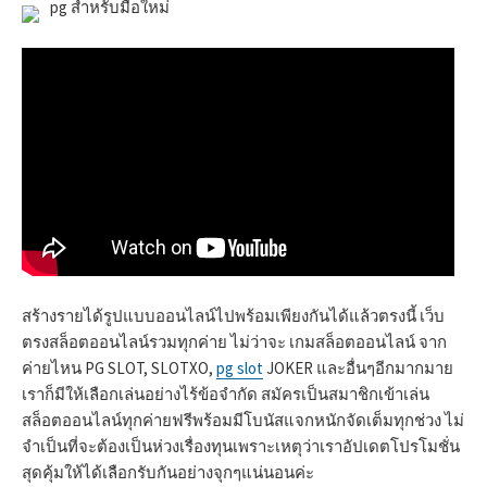
pg สำหรับมือใหม่
สร้างรายได้รูปแบบออนไลน์ไปพร้อมเพียงกันได้แล้วตรงนี้ เว็บ
ตรงสล็อตออนไลน์รวมทุกค่าย ไม่ว่าจะ เกมสล็อตออนไลน์ จาก
ค่ายไหน PG SLOT, SLOTXO,
pg slot
JOKER และอื่นๆอีกมากมาย
เราก็มีให้เลือกเล่นอย่างไร้ข้อจำกัด สมัครเป็นสมาชิกเข้าเล่น
สล็อตออนไลน์ทุกค่ายฟรีพร้อมมีโบนัสแจกหนักจัดเต็มทุกช่วง ไม่
จำเป็นที่จะต้องเป็นห่วงเรื่องทุนเพราะเหตุว่าเราอัปเดตโปรโมชั่น
สุดคุ้มให้ได้เลือกรับกันอย่างจุกๆแน่นอนค่ะ