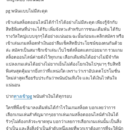
pg พนันแบบไม่มีสะดุด
เข้าเล่นสล็อตออนไลน์ได้กำไรได้อย่างไม่มีสะดุด เพียงรู้จักกับ
สิทธิพิเศษที่น่าจะได้รับ เพิ่มจังหวะสำหรับการชนะเดิมพัน ได้รับ
รางวัลใหญ่แบบจุกๆได้อย่างแน่นอน ฉะนั้นก่อนจะคลิกสมัคร หรือ
เข้าเล่นเกมสล็อตทำเงินอย่าลืมเช็คสิทธิประโยชน์ของตนกันด้วย
ล่ะ สมัครเป็นสมาชิกเข้าเล่น เว็บไซต์สล็อตแตกบ่อยมาก รวมเกม
สล็อตออนไลน์ค่ายดังไว้ทุกเกม เลือกเดิมพันได้อย่างไม่มีจำกัด
แปลงเกมเล่นได้อย่างไม่ยากเย็นไม่ต้องโยกเงินไปๆมาๆ รับสิทธิ
พิเศษสุดคุ้มมากยิ่งกว่าที่แหน่งใด เพราะว่าเราอัปเดตโปรโมชั่น
ใหม่ล่าสุดเรื่อยรับประกันว่าพนันบันเทิงใจ และได้เงินไวทันใจ
แน่นอน
ปาก
ทางเข้าpg
พนันทำเงินได้ทุกรอบ
ใครที่พึ่งเข้ามาลงเดิมพันได้กำไรในเกมสล็อต บอกเลยว่าการ
เลือกเกมเล่นสำคัญมากๆอยากเล่นเกมสล็อตออนไลน์ทำเงินได้
รัวๆไม่ต้องกลัวจะขาดทุน บอกว่าเลยการเลือกเกมเล่นนั้น เป็นสิ่ง
จำเป็น และสิ่งสิ่งจำเป็นลำดับหนึ่งเลยที่พวกเราต้องการที่จะให้นัก