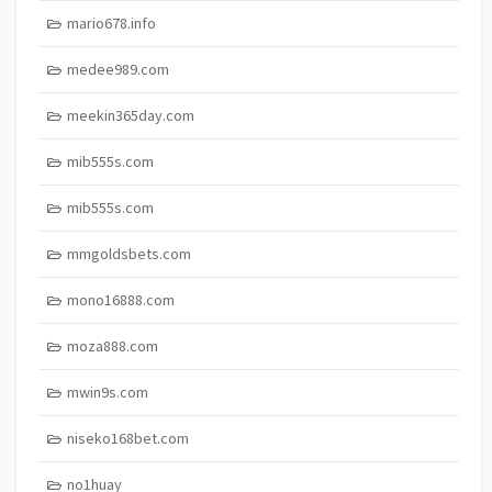
mario678.info
medee989.com
meekin365day.com
mib555s.com
mib555s.com
mmgoldsbets.com
mono16888.com
moza888.com
mwin9s.com
niseko168bet.com
no1huay