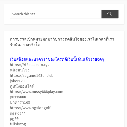
Search
Search
การบรรลุเป้าหมายมักมากับการตัดสินใจของเราในเวลาที่เรา
รับมันอย่างจริงใจ
เว็บสล็อตและบาคาร่าของโครตดีเว็บนี้เล่นแล้วรวยจัดๆ
https://918kissauto.xyz
หนังชนโรง
https://sagame168th.club
joker123
ดูหนังออนไลน์
https://www.pussy888play.com
pussy888
บาคาร่า168
https://www.pgslot.golf
pgslot77
pg99
fullslotpg