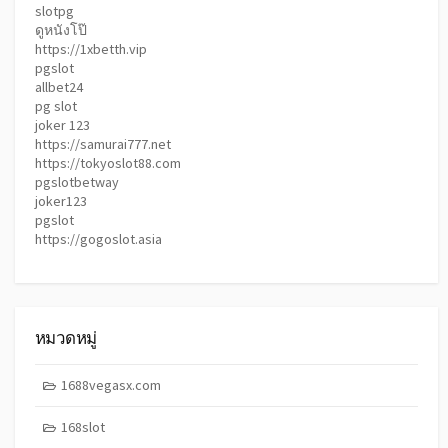
slotpg
ดูหนังโป๊
https://1xbetth.vip
pgslot
allbet24
pg slot
joker 123
https://samurai777.net
https://tokyoslot88.com
pgslotbetway
joker123
pgslot
https://gogoslot.asia
หมวดหมู่
1688vegasx.com
168slot