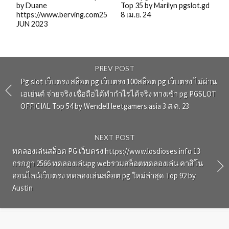
by Duane
Top 35 by Marilyn pgslot.gd
https://www.berving.com25
8 เม.ย. 24
JUN 2023
PREV POST
Pg slot เว็บตรง สล็อต pg เว็บตรง 100สล็อต pg เว็บตรง ไม่ผ่าน
เอเย่นต์ จ่ายจริง เชื่อถือได้ทำกำไรได้จริง ทางเข้า pg PGSLOT
OFFICIAL Top 54 by Wendell leetgamers.asia 3 ส.ค. 23
NEXT POST
ทดลองเล่นสล็อต PG เว็บตรง https://www.losdioses.info 13
กรกฎา 2566 ทดลองเล่นpg webรวมสล็อตทดลองเล่น คาสิโน
ออนไลน์เว็บตรง ทดลองเล่นสล็อต pg ใหม่ล่าสุด Top 92 by
Austin