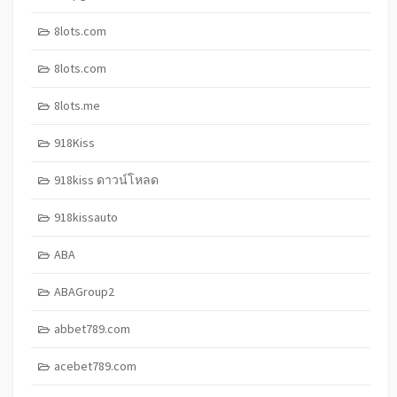
8lots.com
8lots.com
8lots.me
918Kiss
918kiss ดาวน์โหลด
918kissauto
ABA
ABAGroup2
abbet789.com
acebet789.com