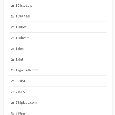
168slot.vip
168สล็อต
188bet
188betth
1xbet
1xbit
1xgameth.com
55slot
77UFA
789pluss.com
888pg