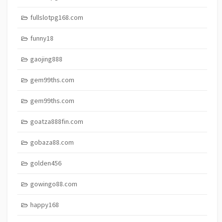
fullslotpg168.com
funny18
gaojing888
gem99ths.com
gem99ths.com
goatza888fin.com
gobaza88.com
golden456
gowingo88.com
happy168