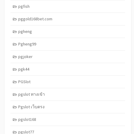
pgfish
pggold168bet.com
pgheng
Pgheng99
pgjoker
pgk44
PGSlot
pgslot ทางเข้า
Pgslot เว็บตรง
pgslot168
pgslot77