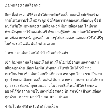
2. มีทดลองเล่นสล็อตฟรี
อีกหนึ่งตัวช่วยฟรีที่จะทำให้การเดิมพันสล็อตออนไลน์เพื่อสร้าง
รายได้นั้นราบรื่นไม่มีสะดุด ซึ่งก็คือการทดลองเล่นสล็อตpg ซื้อฟี
พบร์หรือโหมดทดลองเล่นสล็อตฟรี ที่มีเกมสล็อตออนไลน์จาก
ค่ายดังทุกค่ายให้ลองเล่นฟรี ทำความรู้จักกับเกมสล็อตได้มากขึ้น
แถมยังสามารถนำสูตรสล็อตต่างๆไปตรวจสอบและลองใช้ได้ฟรีๆ
ไม่ต้องลงเงินเดิมพันอีกด้วยนะคะ
3. สามารถเล่นสล็อตได้กำไรวันแล้ววันเล่า
เข้าเดิมพันเกมสล็อตออนไลน์ สนุกได้ไม่มีเบื่อกับแหล่งรวมเกม
สล็อตทุกค่าย เลือกเดิมพันได้ทุกเกม โปรดีเน้นได้กำไร ลง
ทะเบียนง่าย เข้าเล่นสล็อตเว็บเดียวจบ ครบทุกบริการ รวมถึงครบ
ทุกค่ายเกม เลือกเกมสล็อตเล่นได้มากมายหลากหลาย เล่นได้ครบ
ทุกอรรถรสและก็ทุกแบบอย่าง ไม่ว่าจะธีมไหนก็มีให้เลือกเล่น
อย่างไร้ขีดจำกัด รับโบนัสฟรีเมื่อสมัครเป็นสมาชิก เข้าเล่นสล็อต
ทุกค่าย แตกง่าย ผลกำไรเยอะแยะแน่นอน
4. รับโบนัสฟรีสำหรับทำกำไรสล็อต