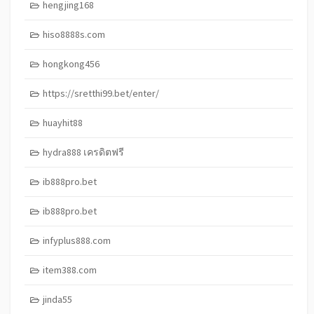
hengjing168
hiso8888s.com
hongkong456
https://sretthi99.bet/enter/
huayhit88
hydra888 เครดิตฟรี
ib888pro.bet
ib888pro.bet
infyplus888.com
item388.com
jinda55