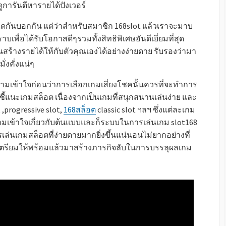
การันตีหารายได้ปังเวอร์
ใดกันบอกกัน แต่ว่าสำหรับสมาชิก 168slot แล้วเราจะมาบ
เพื่อได้รับโอกาสดีๆรวมทั้งสิทธิพิเศษอันดีเยี่ยมที่สุด
นสร้างรายได้ให้กับตัวคุณเองได้อย่างง่ายดาย รับรองว่ามา
่งคั่งแน่ๆ
มเข้าใจก่อนว่าการเลือกเกมเสี่ยงโชคนั้นควรที่จะทำการ
ี้แนะเกมสล็อต เนื่องจากเป็นเกมที่สนุกสนานเล่นง่าย และ
,progressive slot,
168สล็อต
classic slot ฯลฯ ซึ่งแต่ละเกม
วามเข้าใจเกี่ยวกับต้นแบบและก็ระบบในการเล่นเกม slot168
เล่นเกมสล็อตที่ง่ายดายมากยิ่งขึ้นแน่นอนไม่ยากอย่างที่
้เตรียมให้พร้อมแล้วมาสร้างภารกิจลับในการบรรลุผลเกม