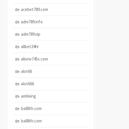
acebet789.com
adm789.info
adm789.vip
allbet24hr
allone745s.com
alot66
alot666
ambking
ba88th.com
ba88th.com