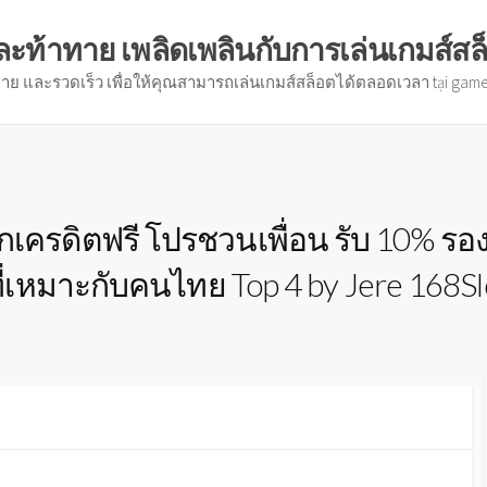
ท้าทาย เพลิดเพลินกับการเล่นเกมส์สล็อต
บาย และรวดเร็ว เพื่อให้คุณสามารถเล่นเกมส์สล็อตได้ตลอดเวลา tại game
จกเครดิตฟรี โปรชวนเพื่อน รับ 10% รอ
 ที่เหมาะกับคนไทย Top 4 by Jere 168Sl