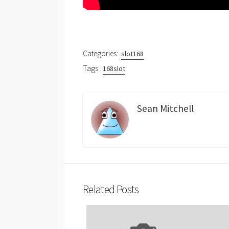
Categories:
slot168
Tags:
168slot
Sean Mitchell
Related Posts