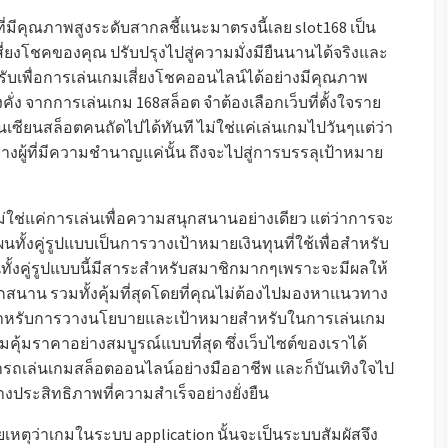
ี่มีคุณภาพสูงระดับสากลชี้แนะมาตรงนี้เลย slot168 เป็น
เสี่ยงโชคของคุณ ปรับปรุงไปสู่ความมั่งมียืนนานได้จริงและ
ับเพื่อการเล่นเกมเสี่ยงโชคออนไลน์ได้อย่างมีคุณภาพ
คั่ง จากการเล่นเกม 168สล็อต จำต้องเลือกเว็บที่ตั้งใจราย
เซียนสล็อตคนถัดไปได้ทันที ไม่ใช่แค่เล่นเกมไปวันๆแต่ว่า
งผู้ที่มีความชำนาญแค่นั้น ถึงจะไปสู่การบรรลุเป้าหมาย
 ไม่ใช่แค่การเล่นเพื่อความสนุกสนานอย่างเดียว แต่ว่าการจะ
ทั้งคู่รูปแบบเป็นการวางเป้าหมายเงินทุนที่ใช้เพื่อสำหรับ
ทั้งคู่รูปแบบนี้มีสาระสำหรับสมาชิกมากๆเพราะจะมีผลให้
กสนาน รวมทั้งคุ้มที่สุดโดยที่คุณไม่ต้องไปมองหาแนวทาง
คัญสำหรับการวางนโยบายและเป้าหมายสำหรับในการเล่นเกม
ามคุ้มราคาอย่างสมบูรณ์แบบที่สุด ซึ่งเว็บไซต์ของเราได้
มารถเล่นเกมสล็อตออนไลน์อย่างมืออาชีพ และก็บันเทิงใจไป
างประสิทธิภาพที่ความสำเร็จอย่างยั่งยืน
้วยเหตุว่าเกมในระบบ application นั้นจะเป็นระบบสัมผัสจึง