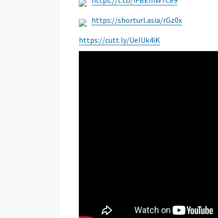
https://shorturl.asia/rGz0x
https://cutt.ly/UeIUk4iK