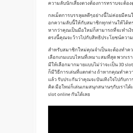
ความลับนักเสี่ยงดวงต้องการทราบจะต้องดู
กลเม็ดการบรรลุผลดีๆอย่างนี้ไม่ค่อยมีคน
อกความลับนี้ให้กับสมาชิกทุกท่านให้ได้ทราบ
หากว่าคุณเป็นมือใหม่ก็สามารถที่จะทำเงิ
ตรงนี้คุณจะว้าวไปกับสิทธิประโยชน์ความมั
สำหรับสมาชิกใหม่คุณจำเป็นจะต้องทำควา
เลือกเกมแบบไหนที่เหมาะสมที่สุด พวกเราช
มีให้เลือกมากมายแบบไม่ว่าจะเป็น 3D slot 
ก็มีวิธีการเล่นที่แตกต่าง ถ้าหากคุณทำค
แล้ว รับประกันว่าคุณจะบันเทิงใจไปกับการ
คิด มือใหม่ก็เล่นเกมสนุกสนานๆกับเราได
slot online กันได้เลย