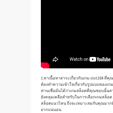
1.หาเนื้อหาสาระเกี่ยวกับเกม slot168 ที
ต้องทำความเข้าใจเกี่ยวกับรูปแบบของเกม
ท่านเชื่อมั่นได้ว่าเกมสล็อตที่คุณชอบนั้น
ยังคลุมเคลือสำหรับในการเลือกเกมสล็อต ช
สล็อตแนวไหน ถึงจะเหมาะสมกับคุณมากที่สุด
ยากแน่นอน