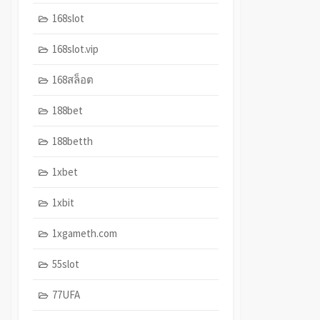
168slot
168slot.vip
168สล็อต
188bet
188betth
1xbet
1xbit
1xgameth.com
55slot
77UFA