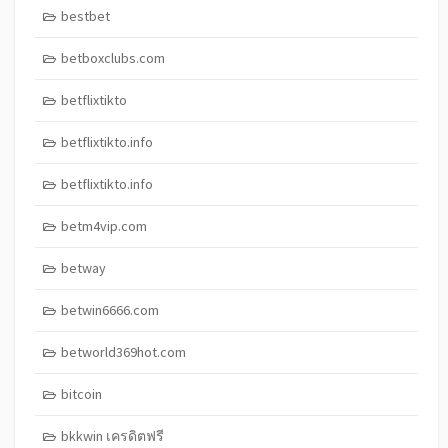
bestbet
betboxclubs.com
betflixtikto
betflixtikto.info
betflixtikto.info
betm4vip.com
betway
betwin6666.com
betworld369hot.com
bitcoin
bkkwin เครดิตฟรี