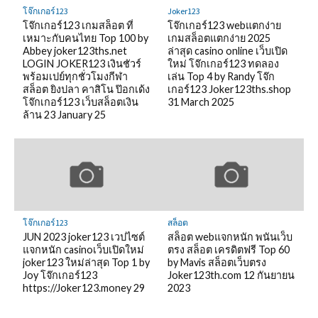
โจ๊กเกอร์123
Joker123
โจ๊กเกอร์123 เกมสล็อต ที่
โจ๊กเกอร์123 webแตกง่าย
เหมาะกับคนไทย Top 100 by
เกมสล็อตแตกง่าย 2025
Abbey joker123ths.net
ล่าสุด casino online เว็บเปิด
LOGIN JOKER123 เงินชัวร์
ใหม่ โจ๊กเกอร์123 ทดลอง
พร้อมเปย์ทุกชั่วโมงกีฬา
เล่น Top 4 by Randy โจ๊ก
สล็อต ยิงปลา คาสิโน ป๊อกเด้ง
เกอร์123 Joker123ths.shop
โจ๊กเกอร์123 เว็บสล็อตเงิน
31 March 2025
ล้าน 23 January 25
โจ๊กเกอร์123
สล็อต
JUN 2023 joker123 เวปไซต์
สล็อต webแจกหนัก พนันเว็บ
แจกหนัก casinoเว็บเปิดใหม่
ตรง สล็อต เครดิตฟรี Top 60
joker123 ใหม่ล่าสุด Top 1 by
by Mavis สล็อตเว็บตรง
Joy โจ๊กเกอร์123
Joker123th.com 12 กันยายน
https://Joker123.money 29
2023