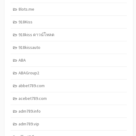
8lots.me
918Kiss
918kiss ดาวน์โหลด
918kissauto
ABA
ABAGroup2
abbet789.com
acebet789.com
adm789.info
adm789.vip