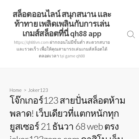
Skip
to
สล็อตออนไลน์ สนุกสนาน และ
content
ท้าทาย เพลิดเพลินกับการเล่น
เกมส์สล็อตที่นี่ qh88 app
Sear
https://qh88vn.com ฝากถอนไม่มีขั้นต่ำ สะดวกสบาย
Togg
และรวดเร็ว เพื่อให้คุณสามารถเล่นเกมส์สล็อตได้
ตลอดเวลา tại game qh88
Home
>
Joker123
โจ๊กเกอร์123 สายปั่นสล็อตห้าม
พลาด! เว็บเดียวที่แตกหนักทุก
ยูสเซอร์ 21 ธันวา 68 web ตรง