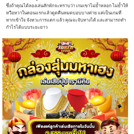
ซึ่งถ้าคุณได้ลองเล่นสักพักจะทราบว่า เกมเขาไม่ย้ำหลอก ไม่ย้ำให้
หวือหวาในตอนแรกแล้วดูดคืนหมดบอบบางค่าย แต่เป็นเกมที่
หากเข้าใจ จังหวะการแตก แล้ว คุณจะจับทางได้ และสามารถทำ
กำไรได้แบบระยะยาว