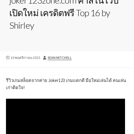
joker123zone.com คาสิโน เว็บ
เปิดใหม่ เครดิตฟรี Top 16 by
Shirley
PUBLISHED
AUTHOR
10 พฤศจิกายน 2025
SEAN MITCHELL
DATE
รีวิวเกมสล็อตจากค่าย Joker123 เกมแตกดี มือใหม่เล่นได้ คนเล่น
เก่าติดใจ!