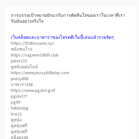
การบรรลุเป้าหมายมักมากับการตัดสินใจของเราในเวลาที่เรา
รับมันอย่างจริงใจ
เว็บสล็อตและบาคาร่าของโครตดีเว็บนี้เล่นแล้วรวยจัดๆ
https://918kissauto.xyz
หนังชนโรง
https://sagame168th.club
joker123
ดูหนังออนไลน์
https://www.pussy888play.com
pussy888
บาคาร่า168
https://www.pgslot.golf
pgslot77
pg99
fullslotpg
live22
ดูหนัง
ดูหนังฟรี
ดูหนังฟรี
สล็อต168