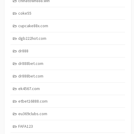
chinatown888.win
coke55
cupcake88x.com
dgb222hot.com
dr888
dr888bet.com
dr888bet.com
ek4567.com
etbet16888.com
eu369clubs.com
FAFA123