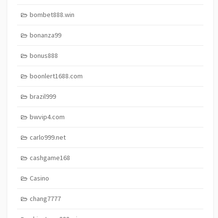
bombet888.win
bonanza99
bonus888
boonlert1688.com
brazil999
bwvip4.com
carlo999.net
cashgame168
Casino
chang7777