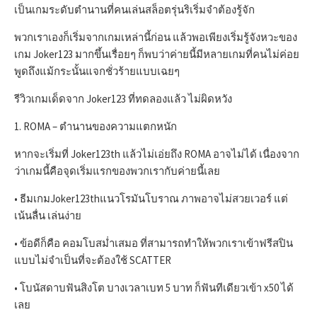
เป็นเกมระดับตำนานที่คนเล่นสล็อตรุ่นริเริ่มจำต้องรู้จัก
พวกเราเองก็เริ่มจากเกมเหล่านี้ก่อน แล้วพอเพียงเริ่มรู้จังหวะของ
เกม Joker123 มากขึ้นเรื่อยๆ ก็พบว่าค่ายนี้มีหลายเกมที่คนไม่ค่อย
พูดถึงแม้กระนั้นแจกชั่วร้ายแบบเฉยๆ
รีวิวเกมเด็ดจาก Joker123 ที่ทดลองแล้ว ไม่ผิดหวัง
1. ROMA – ตำนานของความแตกหนัก
หากจะเริ่มที่ Joker123th แล้วไม่เอ่ยถึง ROMA อาจไม่ได้ เนื่องจาก
ว่าเกมนี้คือจุดเริ่มแรกของพวกเรากับค่ายนี้เลย
• ธีมเกมJoker123thแนวโรมันโบราณ ภาพอาจไม่สวยเวอร์ แต่
เน้นลื่น เล่นง่าย
• ข้อดีก็คือ คอมโบสม่ำเสมอ ที่สามารถทำให้พวกเราเข้าฟรีสปิน
แบบไม่จำเป็นที่จะต้องใช้ SCATTER
• โบนัสดาบฟันสิงโต บางเวลาเบท 5 บาท ก็ฟันทีเดียวเข้า x50 ได้
เลย