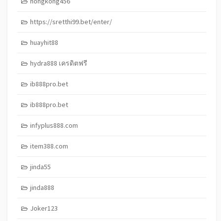
hongkong456
https://sretthi99.bet/enter/
huayhit88
hydra888 เครดิตฟรี
ib888pro.bet
ib888pro.bet
infyplus888.com
item388.com
jinda55
jinda888
Joker123