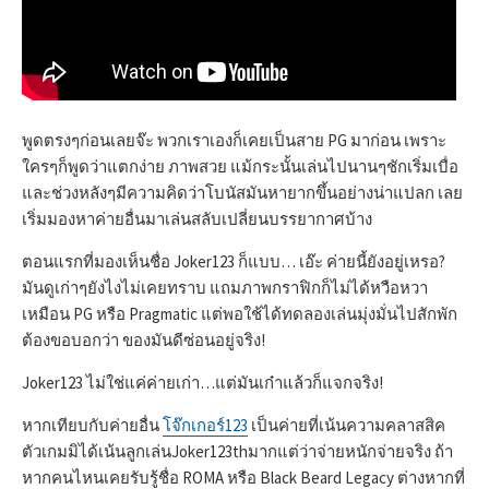
พูดตรงๆก่อนเลยจ๊ะ พวกเราเองก็เคยเป็นสาย PG มาก่อน เพราะ
ใครๆก็พูดว่าแตกง่าย ภาพสวย แม้กระนั้นเล่นไปนานๆชักเริ่มเบื่อ
และช่วงหลังๆมีความคิดว่าโบนัสมันหายากขึ้นอย่างน่าแปลก เลย
เริ่มมองหาค่ายอื่นมาเล่นสลับเปลี่ยนบรรยากาศบ้าง
ตอนแรกที่มองเห็นชื่อ Joker123 ก็แบบ… เอ๊ะ ค่ายนี้ยังอยู่เหรอ?
มันดูเก่าๆยังไงไม่เคยทราบ แถมภาพกราฟิกก็ไม่ได้หวือหวา
เหมือน PG หรือ Pragmatic แต่พอใช้ได้ทดลองเล่นมุ่งมั่นไปสักพัก
ต้องขอบอกว่า ของมันดีซ่อนอยู่จริง!
Joker123 ไม่ใช่แค่ค่ายเก่า…แต่มันเก๋าแล้วก็แจกจริง!
หากเทียบกับค่ายอื่น
โจ๊กเกอร์123
เป็นค่ายที่เน้นความคลาสสิค
ตัวเกมมิได้เน้นลูกเล่นJoker123thมากแต่ว่าจ่ายหนักจ่ายจริง ถ้า
หากคนไหนเคยรับรู้ชื่อ ROMA หรือ Black Beard Legacy ต่างหากที่