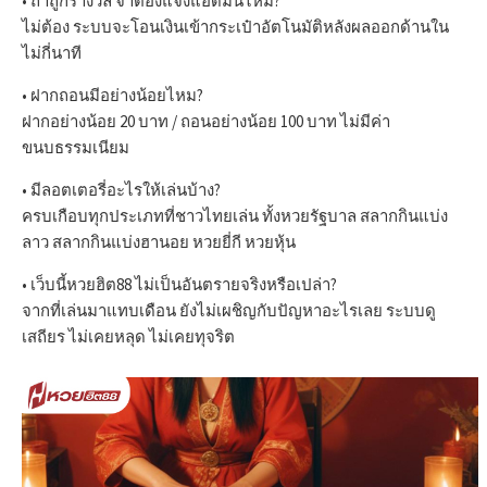
• ถ้าถูกรางวัล จำต้องแจ้งแอดมินไหม?
ไม่ต้อง ระบบจะโอนเงินเข้ากระเป๋าอัตโนมัติหลังผลออกด้านใน
ไม่กี่นาที
• ฝากถอนมีอย่างน้อยไหม?
ฝากอย่างน้อย 20 บาท / ถอนอย่างน้อย 100 บาท ไม่มีค่า
ขนบธรรมเนียม
• มีลอตเตอรี่อะไรให้เล่นบ้าง?
ครบเกือบทุกประเภทที่ชาวไทยเล่น ทั้งหวยรัฐบาล สลากกินแบ่ง
ลาว สลากกินแบ่งฮานอย หวยยี่กี หวยหุ้น
• เว็บนี้หวยฮิต88 ไม่เป็นอันตรายจริงหรือเปล่า?
จากที่เล่นมาแทบเดือน ยังไม่เผชิญกับปัญหาอะไรเลย ระบบดู
เสถียร ไม่เคยหลุด ไม่เคยทุจริต