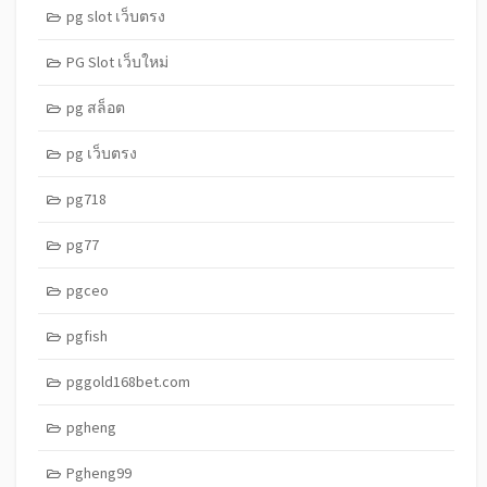
pg slot เว็บตรง
PG Slot เว็บใหม่
pg สล็อต
pg เว็บตรง
pg718
pg77
pgceo
pgfish
pggold168bet.com
pgheng
Pgheng99