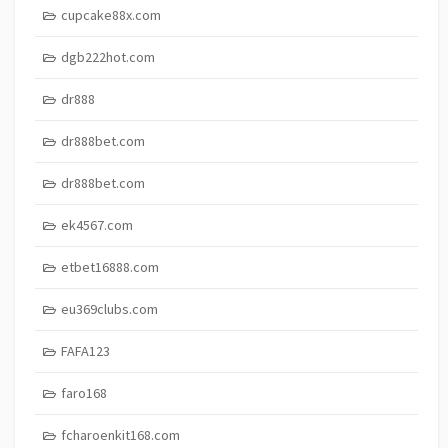
cupcake88x.com
dgb222hot.com
dr888
dr888bet.com
dr888bet.com
ek4567.com
etbet16888.com
eu369clubs.com
FAFA123
faro168
fcharoenkit168.com