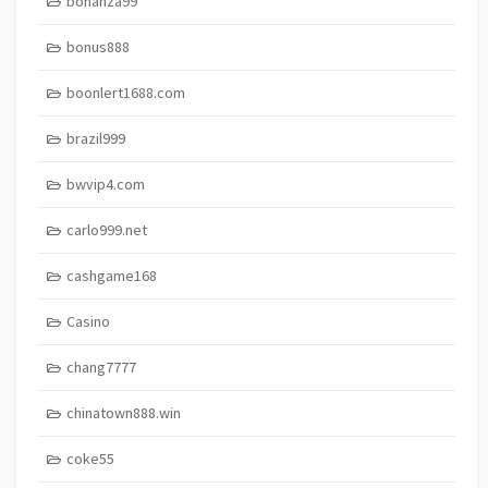
bonanza99
bonus888
boonlert1688.com
brazil999
bwvip4.com
carlo999.net
cashgame168
Casino
chang7777
chinatown888.win
coke55