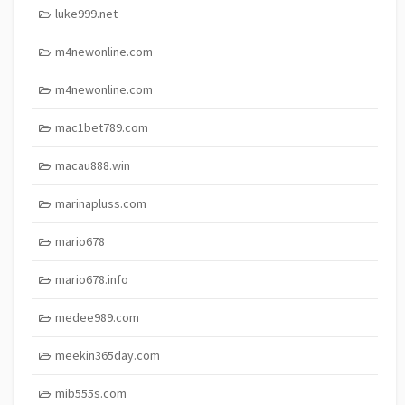
luke999.net
m4newonline.com
m4newonline.com
mac1bet789.com
macau888.win
marinapluss.com
mario678
mario678.info
medee989.com
meekin365day.com
mib555s.com