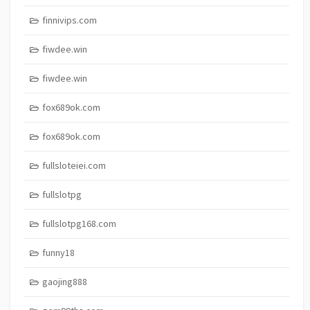
finnivips.com
fiwdee.win
fiwdee.win
fox689ok.com
fox689ok.com
fullsloteiei.com
fullslotpg
fullslotpg168.com
funny18
gaojing888