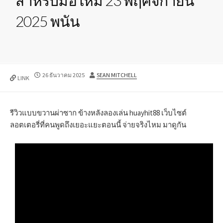
สำหรับมือใหม่ 23 พฤศจิกายน
2025 พนัน
PUBLISHED
AUTHOR
26 ธันวาคม 2025
SEAN MITCHELL
LINK
DATE
รีวิวแบบขวานผ่าซาก ข้างหลังลองเล่น huayhit88 เว็บไซต์
ลอตเตอรี่ที่คนพูดถึงเยอะแยะตอนนี้ จ่ายจริงไหม มาดูกัน