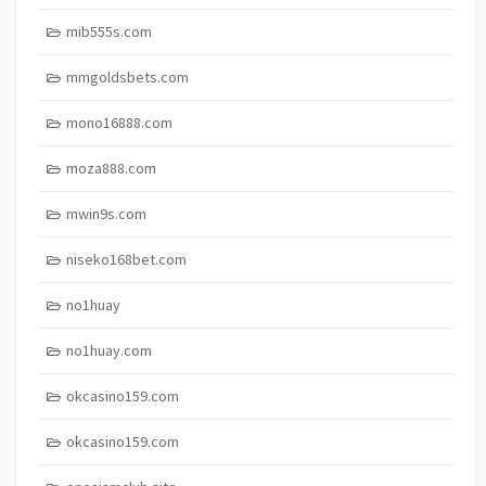
mib555s.com
mmgoldsbets.com
mono16888.com
moza888.com
mwin9s.com
niseko168bet.com
no1huay
no1huay.com
okcasino159.com
okcasino159.com