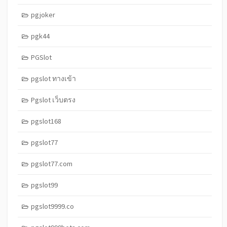
pgjoker
pgk44
PGSlot
pgslot ทางเข้า
Pgslot เว็บตรง
pgslot168
pgslot77
pgslot77.com
pgslot99
pgslot9999.co