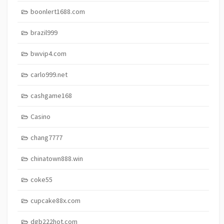
boonlert1688.com
brazil999
bwvip4.com
carlo999.net
cashgame168
Casino
chang7777
chinatown888.win
coke55
cupcake88x.com
dgb222hot.com