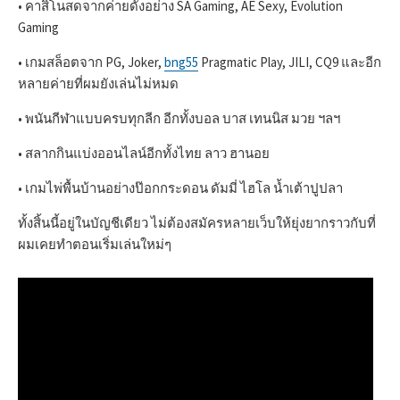
• คาสิโนสดจากค่ายดังอย่าง SA Gaming, AE Sexy, Evolution
Gaming
• เกมสล็อตจาก PG, Joker,
bng55
Pragmatic Play, JILI, CQ9 และอีก
หลายค่ายที่ผมยังเล่นไม่หมด
• พนันกีฬาแบบครบทุกลีก อีกทั้งบอล บาส เทนนิส มวย ฯลฯ
• สลากกินแบ่งออนไลน์อีกทั้งไทย ลาว ฮานอย
• เกมไพ่พื้นบ้านอย่างป๊อกกระดอน ดัมมี่ ไฮโล น้ำเต้าปูปลา
ทั้งสิ้นนี้อยู่ในบัญชีเดียว ไม่ต้องสมัครหลายเว็บให้ยุ่งยากราวกับที่
ผมเคยทำตอนเริ่มเล่นใหม่ๆ