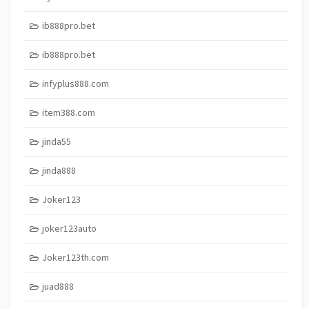
ib888pro.bet
ib888pro.bet
infyplus888.com
item388.com
jinda55
jinda888
Joker123
joker123auto
Joker123th.com
juad888