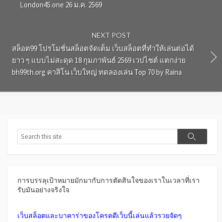
London45.one 26 ม.ค. 2569
NEXT POST
สล็อต99 โปรโมชั่นสล็อตจัดเต็ม เว็บสล็อตที่ทำให้เล่นต่อได้
ยาว ๆ แบบไม่สะดุด 18 กุมภาพันธ์ 2569 เวปไซต์ แตกง่าย
bh99th.org คาสิโน เว็บใหญ่ ทดลองเล่น Top 70 by Raina
Search
Search
การบรรลุเป้าหมายมักมากับการตัดสินใจของเราในเวลาที่เรา
รับมันอย่างจริงใจ
เว็บสล็อตและบาคาร่าของโครตดีเว็บนี้เล่นแล้วรวยจัดๆ