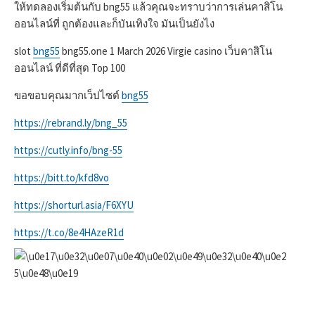
ให้ทดลองเริ่มต้นกับ bng55 แล้วคุณจะทราบว่าการเล่นคาสิโน
ออนไลน์ที่ ถูกต้องและก็บันเทิงใจ มันเป็นยังไง
slot
bng55
bng55.one 1 March 2026 Virgie casino เว็บคาสิโน
ออนไลน์ ที่ดีที่สุด Top 100
ขอขอบคุณมากเว็ปไซต์
bng55
https://rebrand.ly/bng_55
https://cutly.info/bng-55
https://bitt.to/kfd8vo
https://shorturl.asia/F6XYU
https://t.co/8e4HAzeR1d