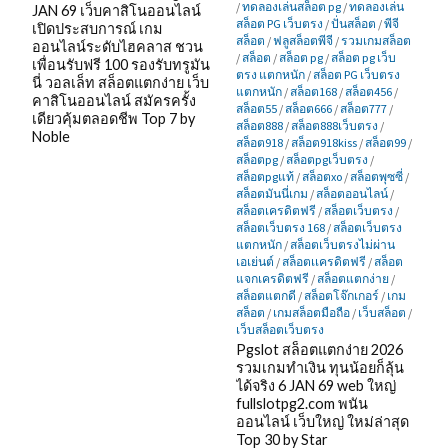
/
ทดลองเล่นสล็อต pg
/
ทดลองเล่น
JAN 69 เว็บคาสิโนออนไลน์
สล็อต PG เว็บตรง
/
ปั่นสล็อต
/
พีจี
เปิดประสบการณ์ เกม
สล็อต
/
ฟลูสล็อตพีจี
/
รวมเกมสล็อต
ออนไลน์ระดับไฮคลาส ชวน
/
สล็อต
/
สล็อต pg
/
สล็อต pg เว็บ
เพื่อนรับฟรี 100 รองรับทรูมัน
ตรง แตกหนัก
/
สล็อต PG เว็บตรง
นี่ วอลเล็ท สล็อตแตกง่าย เว็บ
แตกหนัก
/
สล็อต168
/
สล็อต456
/
คาสิโนออนไลน์ สมัครครั้ง
สล็อต55
/
สล็อต666
/
สล็อต777
/
เดียวคุ้มตลอดชีพ Top 7 by
สล็อต888
/
สล็อต888เว็บตรง
/
Noble
สล็อต918
/
สล็อต918kiss
/
สล็อต99
/
สล็อตpg
/
สล็อตpgเว็บตรง
/
สล็อตpgแท้
/
สล็อตxo
/
สล็อตพุซซี่
/
สล็อตมันนี่เกม
/
สล็อตออนไลน์
/
สล็อตเครดิตฟรี
/
สล็อตเว็บตรง
/
สล็อตเว็บตรง 168
/
สล็อตเว็บตรง
แตกหนัก
/
สล็อตเว็บตรงไม่ผ่าน
เอเย่นต์
/
สล็อตเเครดิตฟรี
/
สล็อต
แจกเครดิตฟรี
/
สล็อตแตกง่าย
/
สล็อตแตกดี
/
สล็อตโจ๊กเกอร์
/
เกม
สล็อต
/
เกมสล็อตมือถือ
/
เว็บสล็อต
/
เว็บสล็อตเว็บตรง
Pgslot สล็อตแตกง่าย 2026
รวมเกมทำเงิน ทุนน้อยก็ลุ้น
ได้จริง 6 JAN 69 web ใหญ่
fullslotpg2.com พนัน
ออนไลน์ เว็บใหญ่ ใหม่ล่าสุด
Top 30 by Star