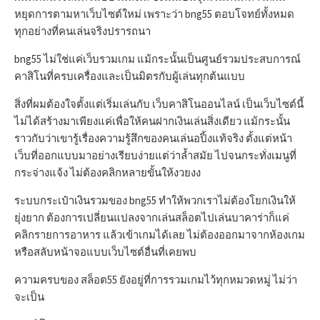
หยุดการตามหาเว็บไซต์ใหม่ เพราะว่า bng55 ตอบโจทย์ทั้งหมด
ทุกอย่างที่คนเล่นจริงปรารถนา
bng55 ไม่ใช่แค่เว็บรวมเกม แม้กระนั้นเป็นศูนย์รวมประสบการณ์
คาสิโนที่ครบเครื่องและเป็นมิตรกับผู้เล่นทุกต้นแบบ
สิ่งที่ผมต้องใจตั้งแต่เริ่มเล่นกับ เว็บคาสิโนออนไลน์ เป็นเว็บไซต์นี้
ไม่ได้สร้างมาเพียงแค่เพื่อให้คนฝากเงินเล่นสิ่งเดียว แม้กระนั้น
ราวกับว่าเขารู้เรื่องความรู้สึกของคนเล่นอปิ้งแท้จริง ตั้งแต่หน้า
เว็บที่ออกแบบมาอย่างเรียบง่ายแต่ว่าล้ำสมัย ไปจนกระทั่งเมนูที่
กระจ่างแจ้ง ไม่ต้องคลิกหลายขั้นให้งวยงง
ระบบกระเป๋าเงินรวมของ bng55 ทำให้พวกเราไม่ต้องโยกเงินให้
ยุ่งยาก ต้องการเปลี่ยนแปลงจากเล่นสล็อตไปเล่นบาคาร่าก็แค่
คลิกรายการอาหาร แล้วเข้าเกมได้เลย ไม่ต้องออกมาจากห้องเกม
หรือสลับหน้าจอแบบเว็บไซต์อื่นที่เคยพบ
ความครบของ สล็อต55 ยังอยู่ที่การรวมเกมไว้ทุกหมวดหมู่ ไม่ว่า
จะเป็น