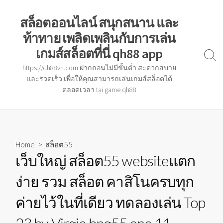
Skip
to
สล็อตออนไลน์ สนุกสนาน และ
content
ท้าทาย เพลิดเพลินกับการเล่น
เกมส์สล็อตที่นี่ qh88 app
Sear
https://qh88vn.com ฝากถอนไม่มีขั้นต่ำ สะดวกสบาย
Togg
และรวดเร็ว เพื่อให้คุณสามารถเล่นเกมส์สล็อตได้
ตลอดเวลา tại game qh88
Home
>
สล็อต55
เว็บใหญ่ สล็อต55 websiteแตก
ง่าย รวม สล็อต คาสิโนครบทุก
ค่ายไว้ในที่เดียว ทดลองเล่น Top