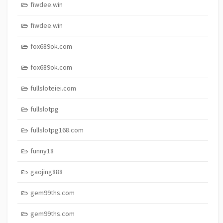
fiwdee.win
fiwdee.win
fox689ok.com
fox689ok.com
fullsloteiei.com
fullslotpg
fullslotpg168.com
funny18
gaojing888
gem99ths.com
gem99ths.com