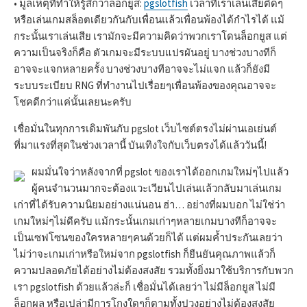
• มูลเหตุที่ทำให้รู้สึกว่าล็อกยูส:
pgslotfish
เวลาที่เราเล่นเสียติดๆ
หรือเล่นเกมสล็อตเดียวกันกับเพื่อนแล้วเพื่อนพ้องได้กำไรได้ แม้
กระนั้นเราเล่นเสีย เรามักจะมีความคิดว่าพวกเราโดนล็อกยูส แต่
ความเป็นจริงก็คือ ตัวเกมจะมีระบบแปรผันอยู่ บางช่วงบางทีก็
อาจจะแจกหลายครั้ง บางช่วงบางทีอาจจะไม่แจก แล้วก็ยังมี
ระบบระเบียบ RNG ที่ทำงานไปเรื่อยๆเพื่อนพ้องของคุณอาจจะ
โชคดีกว่าแค่นั้นเลยนะครับ
เชื่อมั่นในทุกการเดิมพันกับ pgslot เว็บไซต์ตรงไม่ผ่านเอเย่นต์
ที่มาแรงที่สุดในช่วงเวลานี้ บันเทิงใจกับเว็บตรงได้แล้ววันนี้!
ผมมั่นใจว่าหลังจากที่ pgslot ของเราได้ออกเกมใหม่ๆไปแล้ว
ผู้คนจำนวนมากจะต้องแวะเวียนไปเล่นแล้วกลับมาเล่นเกม
เก่าที่ได้รับความนิยมอย่างแน่นอน ฮ่า… อย่างที่ผมบอก ไม่ใช่ว่า
เกมใหม่ๆไม่ดีครับ แม้กระนั้นเกมเก่าๆหลายเกมบางทีก็อาจจะ
เป็นเซฟโซนของใครหลายๆคนด้วยก็ได้ แต่ผมค้ำประกันเลยว่า
ไม่ว่าจะเกมเก่าหรือใหม่จาก pgslotfish ก็ยืนยันคุณภาพแล้วก็
ความปลอดภัยได้อย่างไม่ต้องสงสัย รวมทั้งยิ่งมาใช้บริการกับพวก
เรา pgslotfish ด้วยแล้วล่ะก็ เชื่อมั่นได้เลยว่า ไม่มีล็อกยูส ไม่มี
ล็อกผล หรือเปล่ามีการโกงใดๆก็ตามทั้งปวงอย่างไม่ต้องสงสัย