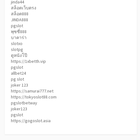
jinda44
สล็อตเว็บตรง
สล็อต888
JINDA888
pgslot
พุซซี่888
บาคาร่า
slotxo
slotpg
ดูหนังโป๊
https://1xbetth.vip
pgslot
allbet24
pg slot
joker 123
https://samurai777.net
https://tokyoslot88.com
pgslotbetway
joker123
pgslot
https://gogoslot.asia