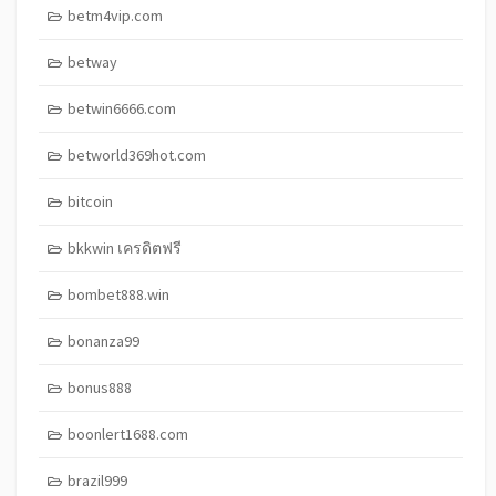
betm4vip.com
betway
betwin6666.com
betworld369hot.com
bitcoin
bkkwin เครดิตฟรี
bombet888.win
bonanza99
bonus888
boonlert1688.com
brazil999