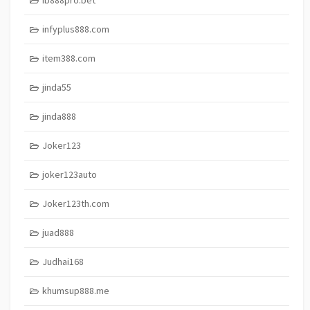
infyplus888.com
item388.com
jinda55
jinda888
Joker123
joker123auto
Joker123th.com
juad888
Judhai168
khumsup888.me