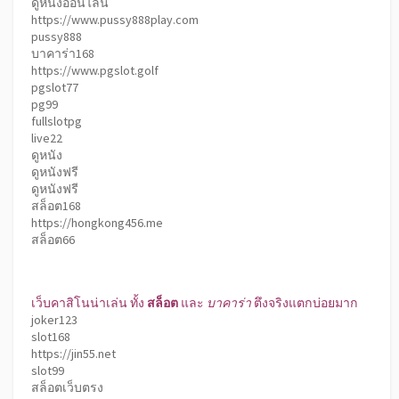
ดูหนังออนไลน์
https://www.pussy888play.com
pussy888
บาคาร่า168
https://www.pgslot.golf
pgslot77
pg99
fullslotpg
live22
ดูหนัง
ดูหนังฟรี
ดูหนังฟรี
สล็อต168
https://hongkong456.me
สล็อต66
เว็บคาสิโนน่าเล่น ทั้ง
สล็อต
และ
บาคาร่า
ตึงจริงแตกบ่อยมาก
joker123
slot168
https://jin55.net
slot99
สล็อตเว็บตรง