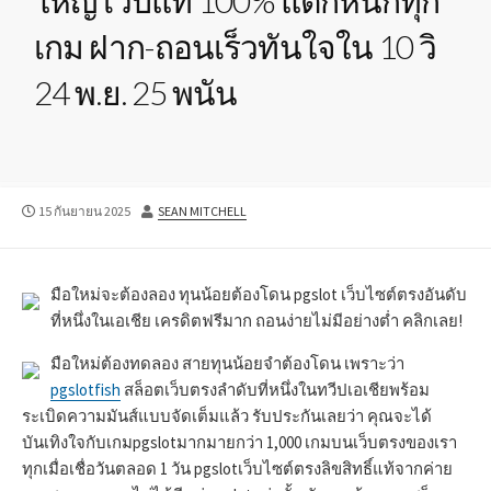
ใหญ่ เว็บแท้ 100% แตกหนักทุก
เกม ฝาก-ถอนเร็วทันใจใน 10 วิ
24 พ.ย. 25 พนัน
PUBLISHED
AUTHOR
15 กันยายน 2025
SEAN MITCHELL
DATE
มือใหม่จะต้องลอง ทุนน้อยต้องโดน pgslot เว็บไซต์ตรงอันดับ
ที่หนึ่งในเอเชีย เครดิตฟรีมาก ถอนง่ายไม่มีอย่างต่ำ คลิกเลย!
มือใหม่ต้องทดลอง สายทุนน้อยจำต้องโดน เพราะว่า
pgslotfish
สล็อตเว็บตรงลำดับที่หนึ่งในทวีปเอเชียพร้อม
ระเบิดความมันส์แบบจัดเต็มแล้ว รับประกันเลยว่า คุณจะได้
บันเทิงใจกับเกมpgslotมากมายกว่า 1,000 เกมบนเว็บตรงของเรา
ทุกเมื่อเชื่อวันตลอด 1 วัน pgslotเว็บไซต์ตรงลิขสิทธิ์แท้จากค่าย