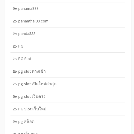
panama888
pananthai99.com
panda555
PG
PG Slot
pg slot ทางเข้า
pg slot เปิดใหม่ล่าสุด
pg slot เว็บตรง
PG Slot เว็บใหม่
pg สล็อต
pg เว็บตรง