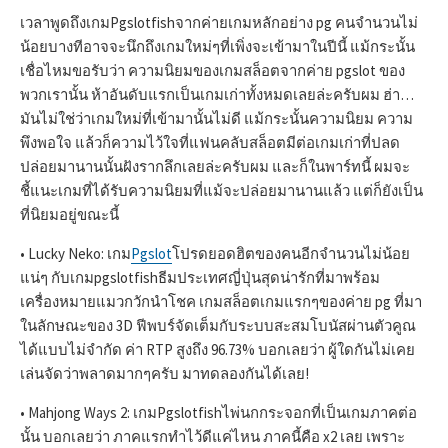
เวลาพูดถึงเกมPgslotfishจากค่ายเกมหลักอย่าง pg คนจำนวนไม่
น้อยบางทีอาจจะนึกถึงเกมใหม่ๆที่เพิ่งจะเข้ามาในปีนี้ แม้กระนั้น
เชื่อไหมขอรับว่า ความนิยมของเกมสล็อตจากค่าย pgslot ของ
พวกเรานั้น ห้าอันดับแรกเป็นเกมเก่าทั้งหมดเลยล่ะครับผม ฮ่า…
มันไม่ใช่ว่าเกมใหม่ที่เข้ามานั้นไม่ดี แม้กระนั้นความนิยม ความ
พึงพอใจ แล้วก็ความไว้ใจที่แฟนคลับสล็อตมีต่อเกมเก่าที่ปลด
ปล่อยมานานนั้นฝังรากลึกเลยล่ะครับผม และก็ในพาร์ทนี้ ผมจะ
ชี้แนะเกมที่ได้รับความนิยมที่แม้จะปล่อยมานานแล้ว แต่ก็ยังเป็น
ที่นิยมอยู่ขณะนี้
• Lucky Neko: เกม
Pgslot
โปรดยอดฮิตของคนอีกจำนวนไม่น้อย
แน่ๆ กับเกมpgslotfishธีมประเทศญี่ปุ่นสุดน่ารักที่มาพร้อม
เครื่องหมายแมวกวักนำโชค เกมสล็อตเกมแรกๆของค่าย pg ที่มา
ในลักษณะของ 3D ฟีพบร์จัดเต็มกับระบบสะสมโบนัสผ่านตัวคูณ
ได้แบบไม่จำกัด ค่า RTP สูงถึง 96.73% บอกเลยว่า ผู้ใดกันไม่เคย
เล่นจัดว่าพลาดมากๆครับ มาทดลองกันได้เลย!
• Mahjong Ways 2: เกมPgslotfishไพ่นกกระจอกที่เป็นเกมภาคต่อ
นั้น บอกเลยว่า ภาคแรกทำไว้ดีแค่ไหน ภาคนี้คือ x2 เลย เพราะ