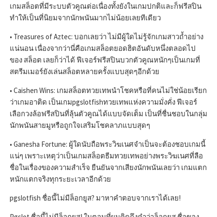
เกมสล็อตที่มีระบบตัวคูณต่อเนื่องทั้งยังในเกมปกติและก็ฟรีสปิน
ทำให้เป็นที่นิยมจากนักพนันมากไม่น้อยเลยทีเดียว
• Treasures of Aztec: บอกเลยว่า ไม่มีผู้ใดไม่รู้จักเกมสาวถ้ำอย่าง
แน่นอน เนื่องจากว่านี่คือเกมสล็อตยอดฮิตอันดับหนึ่งตลอดไป
ของ สล็อต เลยก็ว่าได้ ฟีเจอร์ฟรีสปินบวกตัวคูณหนักๆเป็นเกมที่
สตรีมเมอร์ยังเล่นสล็อตหลายครั้งแบบสุดๆอีกด้วย
• Caishen Wins: เกมสล็อตทวยเทพนำโชคหรือที่คนไม่ใช่น้อยเรียก
ว่าเกมอาติด เป็นเกมpgslotfishทวยเทพแห่งความมั่งคั่ง ฟีเจอร์
เลือกวงล้อฟรีสปินที่ลุ้นตัวคูณได้แบบจัดเต็ม เป็นที่ชื่นชอบในกลุ่ม
นักพนันสายมูหรือถูกใจเสริมโชคลาภแบบสุดๆ
• Ganesha Fortune: ผู้ใดนับถือพระวิฆเนศจำเป็นจะต้องชอบเกมนี้
แน่ๆ เพราะเหตุว่าเป็นเกมสล็อตธีมทวยเทพอย่างพระวิฆเนศที่ลือ
ชื่อในเรื่องของความสำเร็จ ยืนยันจากเสียงนักพนันเลยว่า เกมแตก
หนักแตกจริงทุกระยะเวลาอีกด้วย
pgslotfish ชื่อนี้ไม่มีล็อกยูส? มาหาคำตอบจากเราได้เลย!
Pgslot ชื่อนี้ไม่มีล็อกยูส! ในตอนที่ผมคิดถึงคำว่าล็อกยูส ชื่อของ