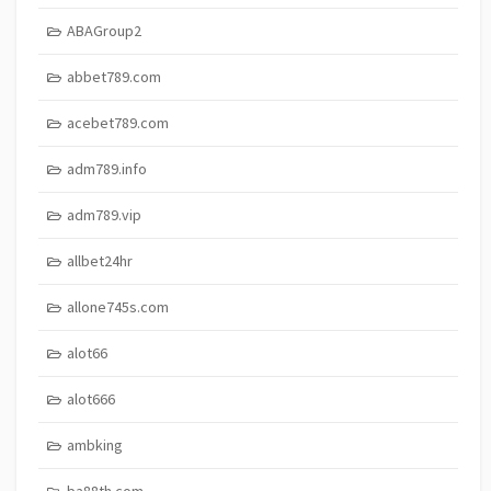
ABAGroup2
abbet789.com
acebet789.com
adm789.info
adm789.vip
allbet24hr
allone745s.com
alot66
alot666
ambking
ba88th.com