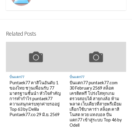
Related Posts
ปั่นแตก77
ปั่นแตก77
Puntaek77 คาสิโนอันดับ 1
ปั่นแตก77 puntaek77.com
ของไทย ชวนเพื่อนรับ 77
30 February 2569 สล็อต
มาตรฐานชั้นนำ หัวใจสำคัญ
เครดิตฟรี โปร่งใสทุกเกม
การทำกำไร puntaek77
ตรวจสอบได้ สายกงล้อ ห้าม
ความสนุกครบทุกค่ายรออยู่
พลาด เว็บเดียวที่สายพรีเมียม
Top 63 by Delila
เลือกใช้บาคาร่า สล็อต คาสิ
Puntaek77.co 29 มิ.ย. 2569
โนสด หวย แทงบอล ปั่น
แตก77 เข้าสู่ระบบ Top 46 by
Odell