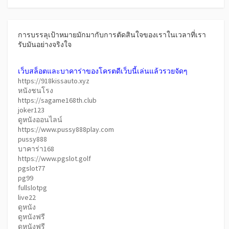
การบรรลุเป้าหมายมักมากับการตัดสินใจของเราในเวลาที่เรา
รับมันอย่างจริงใจ
เว็บสล็อตและบาคาร่าของโครตดีเว็บนี้เล่นแล้วรวยจัดๆ
https://918kissauto.xyz
หนังชนโรง
https://sagame168th.club
joker123
ดูหนังออนไลน์
https://www.pussy888play.com
pussy888
บาคาร่า168
https://www.pgslot.golf
pgslot77
pg99
fullslotpg
live22
ดูหนัง
ดูหนังฟรี
ดูหนังฟรี