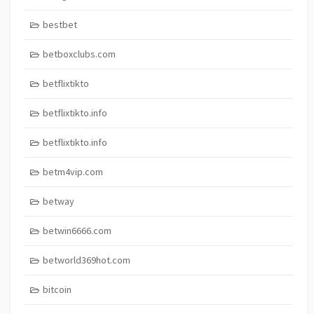
bestbet
betboxclubs.com
betflixtikto
betflixtikto.info
betflixtikto.info
betm4vip.com
betway
betwin6666.com
betworld369hot.com
bitcoin