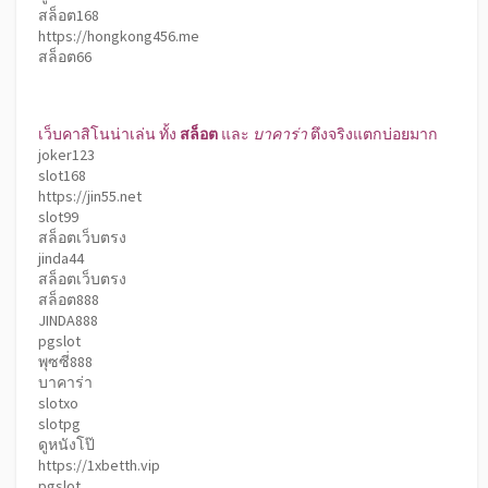
สล็อต168
https://hongkong456.me
สล็อต66
เว็บคาสิโนน่าเล่น ทั้ง
สล็อต
และ
บาคาร่า
ตึงจริงแตกบ่อยมาก
joker123
slot168
https://jin55.net
slot99
สล็อตเว็บตรง
jinda44
สล็อตเว็บตรง
สล็อต888
JINDA888
pgslot
พุซซี่888
บาคาร่า
slotxo
slotpg
ดูหนังโป๊
https://1xbetth.vip
pgslot