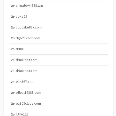
chinatown888.win
coke55
cupcake88x.com
dgb222hot.com
dr888
dr888bet.com
dr888bet.com
ek4567.com
etbet16888.com
eu369clubs.com
FAFA123