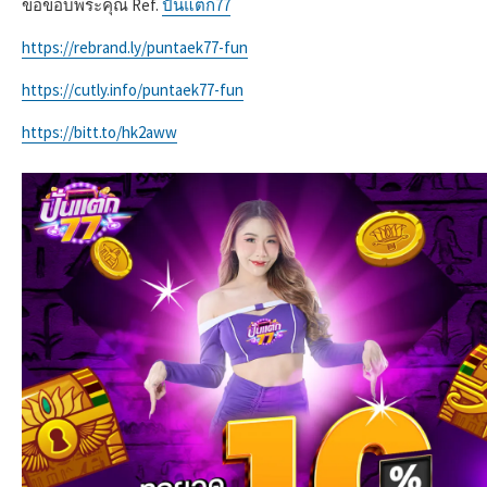
ขอขอบพระคุณ Ref.
ปั่นแตก77
https://rebrand.ly/puntaek77-fun
https://cutly.info/puntaek77-fun
https://bitt.to/hk2aww