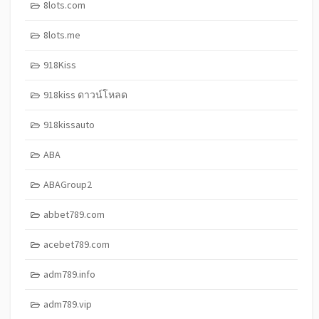
8lots.com
8lots.me
918Kiss
918kiss ดาวน์โหลด
918kissauto
ABA
ABAGroup2
abbet789.com
acebet789.com
adm789.info
adm789.vip