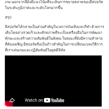
เกม นอกจากนี้ยังมีแนวโน้มที่จะเห็นการขยายตลาดของอีสปอร์ต
ในระดับภูมิภาคและระดับโลกมากขึ้น
สรุป
อีสปอร์ตได้กลายเป็นส่วนสำคัญในวงการบันเทิงและกีฬา ด้วยการ
เติบโตอย่างรวดเร็วและศักยภาพที่จะเป็นเครื่องมือในการพัฒนา
ทักษะและสร้างความสัมพันธ์ในสังคม ในขณะที่ยังมีความท้าทาย
ที่ต้องเผชิญ อีสปอร์ตถือเป็นก้าวสำคัญในการเปลี่ยนแปลงวิธีการ
ที่เราเล่นเกมและปฏิสัมพันธ์ในยุคดิจิทัล