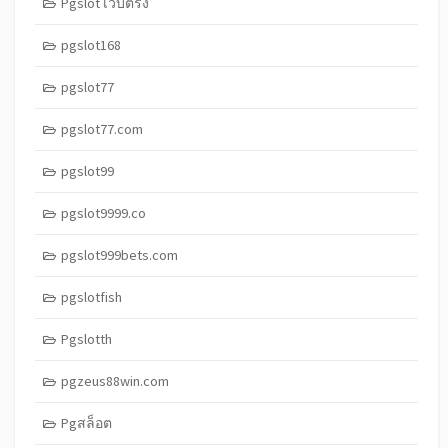
Pgslot เว็บตรง
pgslot168
pgslot77
pgslot77.com
pgslot99
pgslot9999.co
pgslot999bets.com
pgslotfish
Pgslotth
pgzeus88win.com
Pgสล็อต