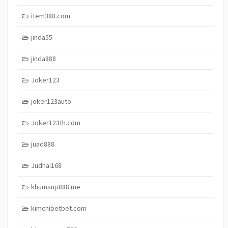
item388.com
jinda55
jinda888
Joker123
joker123auto
Joker123th.com
juad888
Judhai168
khumsup888.me
kimchibetbet.com