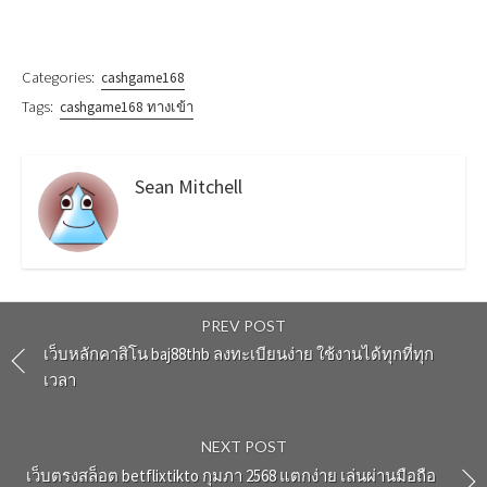
Categories:
cashgame168
Tags:
cashgame168 ทางเข้า
Sean Mitchell
PREV POST
เว็บหลักคาสิโน baj88thb ลงทะเบียนง่าย ใช้งานได้ทุกที่ทุก
เวลา
NEXT POST
เว็บตรงสล็อต betflixtikto กุมภา 2568 แตกง่าย เล่นผ่านมือถือ