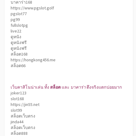
บาคาร่า168
https://www.pgslot.golf
pgslot77
pg99
fullslotpg
live22
ดูหนัง
ดูหนังฟรี
ดูหนังฟรี
สล็อต168
https://hongkong456.me
สล็อต66
เว็บคาสิโนน่าเล่น ทั้ง
สล็อต
และ
บาคาร่า
ตึงจริงแตกบ่อยมาก
joker123
slot168
https://jin55.net
slot99
สล็อตเว็บตรง
jinda44
สล็อตเว็บตรง
สล็อต888