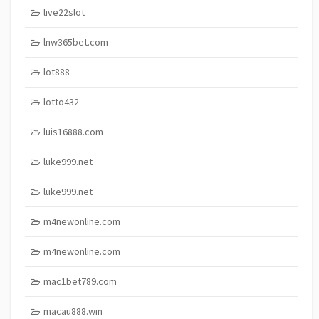
live22slot
lnw365bet.com
lot888
lotto432
luis16888.com
luke999.net
luke999.net
m4newonline.com
m4newonline.com
mac1bet789.com
macau888.win