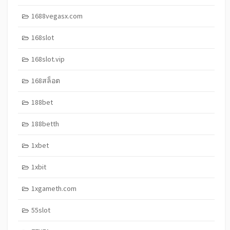
1688vegasx.com
168slot
168slot.vip
168สล็อต
188bet
188betth
1xbet
1xbit
1xgameth.com
55slot