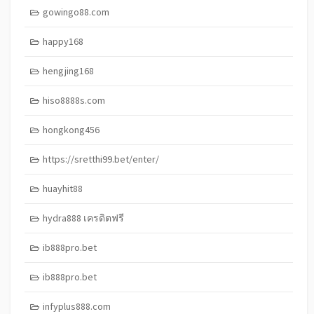
gowingo88.com
happy168
hengjing168
hiso8888s.com
hongkong456
https://sretthi99.bet/enter/
huayhit88
hydra888 เครดิตฟรี
ib888pro.bet
ib888pro.bet
infyplus888.com