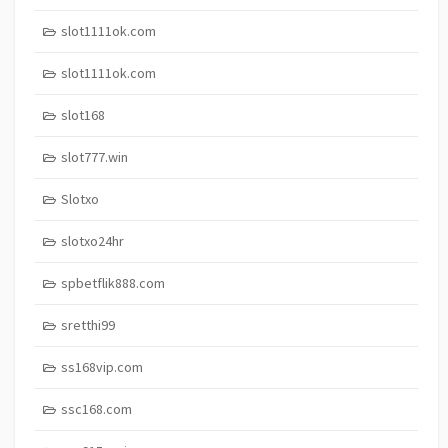
slot1111ok.com
slot1111ok.com
slot168
slot777.win
Slotxo
slotxo24hr
spbetflik888.com
sretthi99
ss168vip.com
ssc168.com