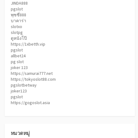
JINDA888
pgslot
พุซซี่888
บาคาร่า
slotxo
slotpg
ดูหนังโป๊
https://1xbetth.vip
pgslot
allbet24
pg slot
joker 123
https://samurai777.net
https://tokyoslot88.com
pgslotbetway
joker123
pgslot
https://gogoslot.asia
หมวดหมู่