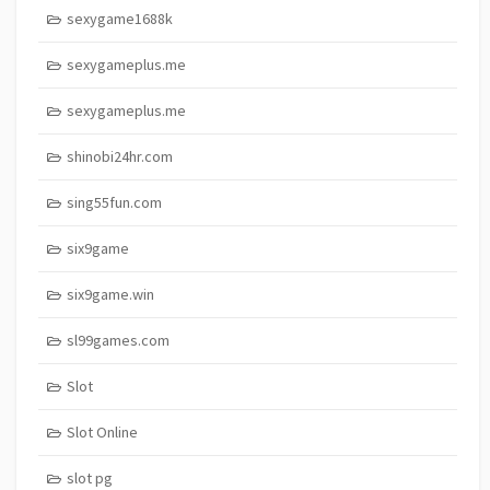
sexygame1688k
sexygameplus.me
sexygameplus.me
shinobi24hr.com
sing55fun.com
six9game
six9game.win
sl99games.com
Slot
Slot Online
slot pg