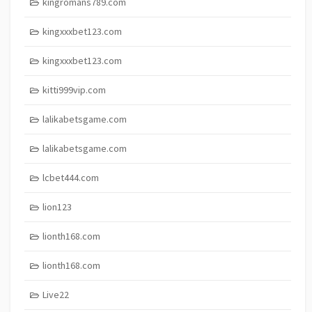
kingromans789.com
kingxxxbet123.com
kingxxxbet123.com
kitti999vip.com
lalikabetsgame.com
lalikabetsgame.com
lcbet444.com
lion123
lionth168.com
lionth168.com
Live22