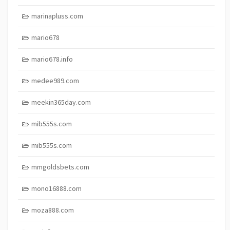
marinapluss.com
mario678
mario678.info
medee989.com
meekin365day.com
mib555s.com
mib555s.com
mmgoldsbets.com
mono16888.com
moza888.com