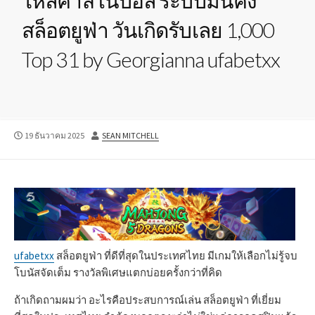
ไหลคาสิโนบอล ระบบมั่นคง
สล็อตยูฟ่า วันเกิดรับเลย 1,000
Top 31 by Georgianna ufabetxx
PUBLISHED
AUTHOR
19 ธันวาคม 2025
SEAN MITCHELL
DATE
ufabetxx
สล็อตยูฟ่า ที่ดีที่สุดในประเทศไทย มีเกมให้เลือกไม่รู้จบ
โบนัสจัดเต็ม รางวัลพิเศษแตกบ่อยครั้งกว่าที่คิด
ถ้าเกิดถามผมว่า อะไรคือประสบการณ์เล่น สล็อตยูฟ่า ที่เยี่ยม