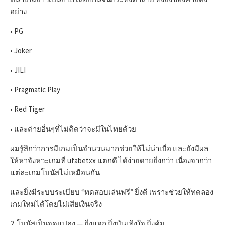
อย่าง
• PG
• Joker
• JILI
• Pragmatic Play
• Red Tiger
• และค่ายอื่นๆที่ไม่คิดว่าจะมีในไทยด้วย
ผมรู้สึกว่าการมีเกมเป็นจำนวนมากช่วยให้ไม่น่าเบื่อ และยังมีผล
ให้หาจังหวะเกมที่ ufabetxx แตกดี ได้ง่ายดายยิ่งกว่า เนื่องจากว่า
แต่ละเกมโบนัสไม่เหมือนกัน
และยิ่งมีระบบระเบียบ “ทดสอบเล่นฟรี” ยิ่งดี เพราะช่วยให้ทดลอง
เกมใหม่ได้โดยไม่เสียเงินจริง
2. โบนัสเป็นจุดแปลง — ยิ่งแจก ยิ่งบันเทิงใจ ยิ่งคุ้ม