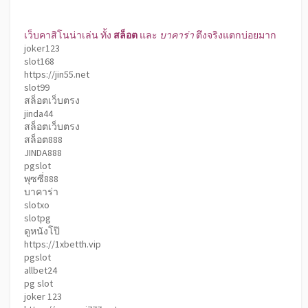
เว็บคาสิโนน่าเล่น ทั้ง
สล็อต
และ
บาคาร่า
ตึงจริงแตกบ่อยมาก
joker123
slot168
https://jin55.net
slot99
สล็อตเว็บตรง
jinda44
สล็อตเว็บตรง
สล็อต888
JINDA888
pgslot
พุซซี่888
บาคาร่า
slotxo
slotpg
ดูหนังโป๊
https://1xbetth.vip
pgslot
allbet24
pg slot
joker 123