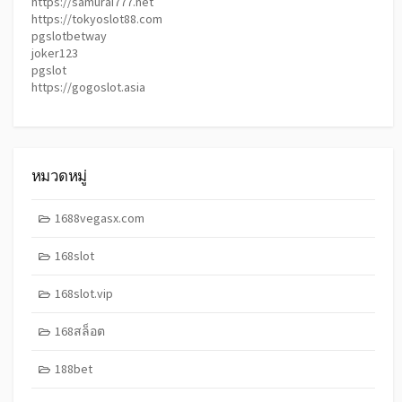
https://samurai777.net
https://tokyoslot88.com
pgslotbetway
joker123
pgslot
https://gogoslot.asia
หมวดหมู่
1688vegasx.com
168slot
168slot.vip
168สล็อต
188bet