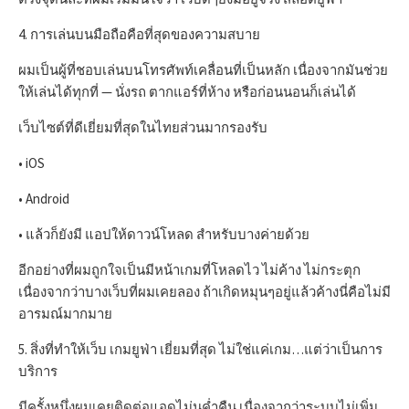
4. การเล่นบนมือถือคือที่สุดของความสบาย
ผมเป็นผู้ที่ชอบเล่นบนโทรศัพท์เคลื่อนที่เป็นหลัก เนื่องจากมันช่วย
ให้เล่นได้ทุกที่ — นั่งรถ ตากแอร์ที่ห้าง หรือก่อนนอนก็เล่นได้
เว็บไซต์ที่ดีเยี่ยมที่สุดในไทยส่วนมากรองรับ
• iOS
• Android
• แล้วก็ยังมี แอปให้ดาวน์โหลด สำหรับบางค่ายด้วย
อีกอย่างที่ผมถูกใจเป็นมีหน้าเกมที่โหลดไว ไม่ค้าง ไม่กระตุก
เนื่องจากว่าบางเว็บที่ผมเคยลอง ถ้าเกิดหมุนๆอยู่แล้วค้างนี่คือไม่มี
อารมณ์มากมาย
5. สิ่งที่ทำให้เว็บ เกมยูฟ่า เยี่ยมที่สุด ไม่ใช่แค่เกม…แต่ว่าเป็นการ
บริการ
มีครั้งหนึ่งผมเคยติดต่อแอดไม่นค่ำคืน เนื่องจากว่าระบบไม่เพิ่ม