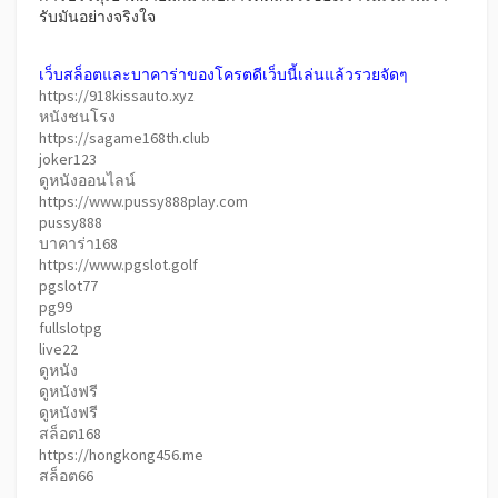
รับมันอย่างจริงใจ
เว็บสล็อตและบาคาร่าของโครตดีเว็บนี้เล่นแล้วรวยจัดๆ
https://918kissauto.xyz
หนังชนโรง
https://sagame168th.club
joker123
ดูหนังออนไลน์
https://www.pussy888play.com
pussy888
บาคาร่า168
https://www.pgslot.golf
pgslot77
pg99
fullslotpg
live22
ดูหนัง
ดูหนังฟรี
ดูหนังฟรี
สล็อต168
https://hongkong456.me
สล็อต66