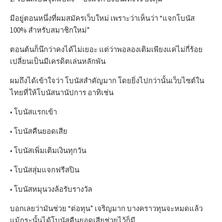
มีอยู่ตอนหนึ่งที่ผมสมัครเว็บใหม่ เพราะว่าเห็นว่า “แจกโบนัส
100% สำหรับสมาชิกใหม่”
ตอนต้นก็นึกว่าคงได้ไม่เยอะ แต่ว่าพอลองเติมเพียงแค่ไม่กี่ร้อย
เปลี่ยนเป็นมีเครดิตเล่นหลักพัน
ผมถึงได้เข้าใจว่า โบนัสสำคัญมาก โดยยิ่งไปกว่านั้นเว็บไซต์ใน
ไทยที่ให้โบนัสนานัปการ อาทิเช่น
• โบนัสแรกเข้า
• โบนัสคืนยอดเสีย
• โบนัสเพิ่มเติมเงินทุกวัน
• โบนัสสุ่มแจกฟรีสปิน
• โบนัสหมุนวงล้อรับรางวัล
บอกเลยว่ามันช่วย “ต่อทุน” เจริญมาก บางคราวทุนจะหมดแล้ว
แม้กระนั้นได้โบนัสคืนยอดเสียช่วยไว้ก็มี