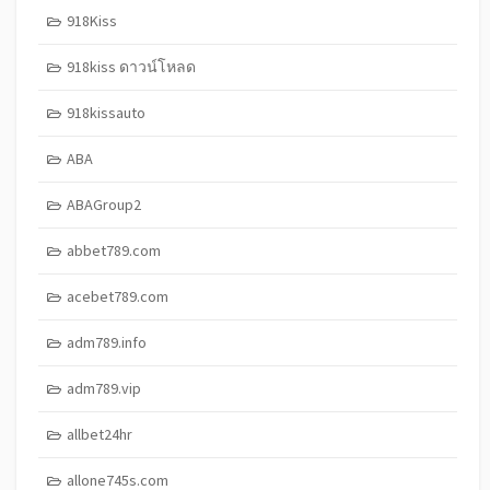
918Kiss
918kiss ดาวน์โหลด
918kissauto
ABA
ABAGroup2
abbet789.com
acebet789.com
adm789.info
adm789.vip
allbet24hr
allone745s.com