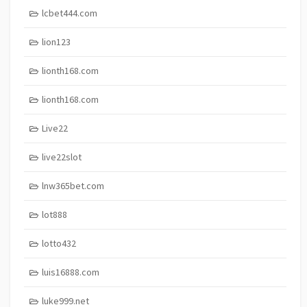
lcbet444.com
lion123
lionth168.com
lionth168.com
Live22
live22slot
lnw365bet.com
lot888
lotto432
luis16888.com
luke999.net