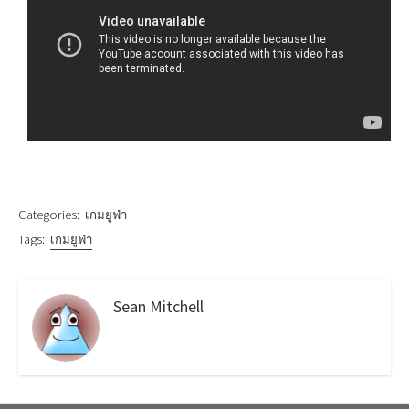
Categories:
เกมยูฟ่า
Tags:
เกมยูฟ่า
Sean Mitchell