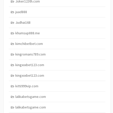
Joker123th.com
juad888
Judhai168
khumsup888.me
kimchibetbet.com
kingromans789.com
kingxxxbet123.com
kingxxxbet123.com
kitti999vip.com
lalikabetsgame.com
lalikabetsgame.com