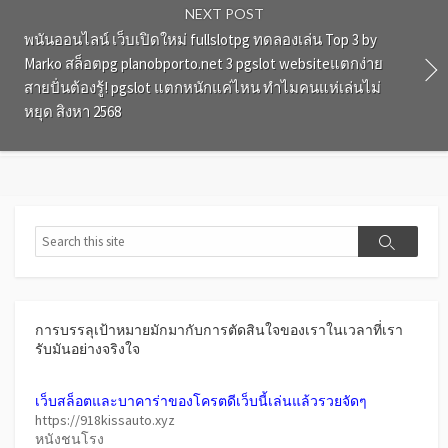
NEXT POST
พนันออนไลน์ เว็บเปิดใหม่ fullslotpg ทดลองเล่น Top 3 by
Marko สล็อตpg planobporto.net 3 pgslot websiteแตกง่าย
สายปั่นต้องรู้! pgslot แตกหนักแค่ไหน ทำไมคนแห่เล่นไม่
หยุด สิงหา 2568
Search
Search
การบรรลุเป้าหมายมักมากับการตัดสินใจของเราในเวลาที่เรา
รับมันอย่างจริงใจ
เว็บสล็อตและบาคาร่าของโครตดีเว็บนี้เล่นแล้วรวยจัดๆ
https://918kissauto.xyz
หนังชนโรง