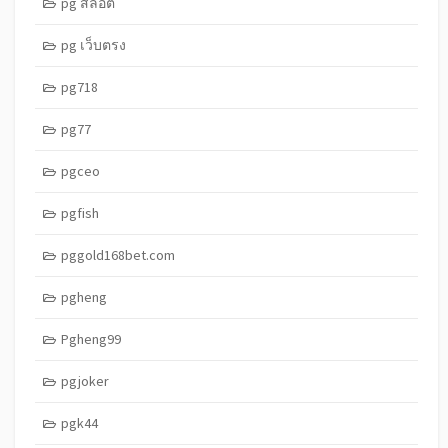
pg สล็อต
pg เว็บตรง
pg718
pg77
pgceo
pgfish
pggold168bet.com
pgheng
Pgheng99
pgjoker
pgk44