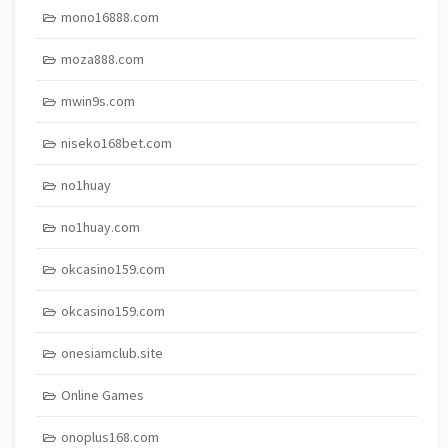
mono16888.com
moza888.com
mwin9s.com
niseko168bet.com
no1huay
no1huay.com
okcasino159.com
okcasino159.com
onesiamclub.site
Online Games
onoplus168.com