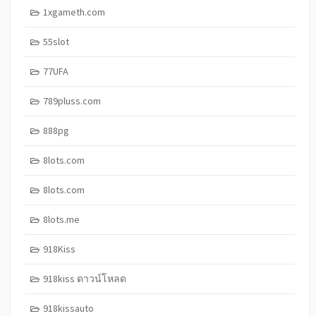
1xgameth.com
55slot
77UFA
789pluss.com
888pg
8lots.com
8lots.com
8lots.me
918Kiss
918kiss ดาวน์โหลด
918kissauto