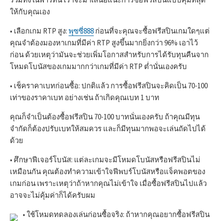
ให้กับคุณเอง
• เลือกเกม RTP สูง:
พุซซี่888
ก่อนที่จะคุณจะซื้อฟรีสปินเกมใดๆแต่
คุณจำต้องมองหาเกมที่มีค่า RTP สูงขึ้นมากยิ่งกว่า 96% เอาไว้
ก่อน ด้วยเหตุว่ามันจะช่วยเพิ่มโอกาสสำหรับการได้รับทุนคืนจาก
โหมดโบนัสของเกมมากกว่าเกมที่มีค่า RTP ต่ำนั่นเองครับ
• เช็คราคาเบทก่อนซื้อ: ปกติแล้ว การซื้อฟรีสปินจะคิดเป็น 70-100
เท่าของราคาเบท อย่างเช่น ถ้าเกิดคุณเบท 1 บาท
คุณก็จำเป็นต้องซื้อฟรีสปิน 70-100 บาทนั่นเองครับ ถ้าคุณมีทุน
จำกัดก็ต้องปรับเบทให้สมควร และก็มีทุนมากพอจะเล่นถัดไปได้
ด้วย
• ศึกษาฟีเจอร์โบนัส: แต่ละเกมจะมีโหมดโบนัสหรือฟรีสปินไม่
เหมือนกัน คุณต้องทำความเข้าใจฟีพบร์โบนัสหรือแจ็คพอตของ
เกมก่อน เพราะเหตุว่าถ้าหากคุณไม่เข้าใจ เมื่อซื้อฟรีสปินไปแล้ว
อาจจะไม่คุ้มค่าก็ได้ครับผม
• ใช้โหมดทดลองเล่นก่อนซื้อจริง: ถ้าหากคุณอยากซื้อฟรีสปิน