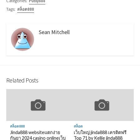
Categories:
Pussy888
Tags:
สล็อต888
Sean Mitchell
Related Posts
สล็อต888
สล็อต
Jinda888 websiteแตกง่าย
เว็บใหญ่ jinda888 เครดิตฟรี
กันยา 2024 casino onlineเว็บ
Top 71 by Kellie jinda888