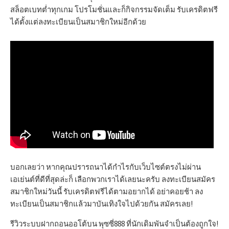
สล็อตเบทต่ำทุกเกม โปรโมชั่นและก็กิจกรรมจัดเต็ม รับเครดิตฟรี
ได้ตั้งแต่ลงทะเบียนเป็นสมาชิกใหม่อีกด้วย
บอกเลยว่า หากคุณปรารถนาได้กำไรกับเว็บไซต์ตรงไม่ผ่าน
เอเย่นต์ที่ดีที่สุดล่ะก็ เลือกพวกเราได้เลยนะครับ ลงทะเบียนสมัคร
สมาชิกใหม่วันนี้ รับเครดิตฟรีได้ตามอยากได้ อย่าคอยช้า ลง
ทะเบียนเป็นสมาชิกแล้วมาบันเทิงใจไปด้วยกัน สมัครเลย!
รีวิวระบบฝากถอนออโต้บน พุซซี่888 ที่นักเดิมพันจำเป็นต้องถูกใจ!