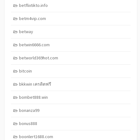
betflixtikto.info
betm4vip.com
betway
betwin6666.com
betworld369hot.com
bitcoin
bkkwin เครดิตฟรี
bombet888.win
bonanza99
bonus888
boonlert1688.com