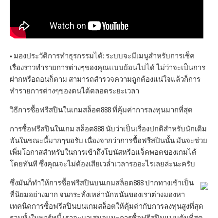
• มองประวัติการทำธุรกรรมได้: ระบบจะมีเมนูสำหรับการเช็ค
เรื่องราวทำรายการต่างๆของคุณแบบย้อนไปได้ ไม่ว่าจะเป็นการ
ฝากหรือถอนก็ตาม สามารถสำรวจความถูกต้องแน่ใจแล้วก็การ
ทำรายการต่างๆของตนได้ตลอดระยะเวลา
วิธีการซื้อฟรีสปินในเกมสล็อต888 ที่คุ้มค่าการลงทุนมากที่สุด
การซื้อฟรีสปินในเกม สล็อต888 นับว่าเป็นเรื่องปกติสำหรับนักเดิม
พันในขณะนี้มากๆขอรับ เนื่องจากว่าการซื้อฟรีสปินนั้น มันจะช่วย
เพิ่มโอกาสสำหรับในการเข้าถึงโบนัสหรือแจ็คพอตของเกมได้
โดยทันที ซึ่งคุณจะไม่ต้องเสียเวล่ำเวลารออะไรเลยล่ะนะครับ
ซึ่งมันก็ทำให้การซื้อฟรีสปินบนเกมสล็อต888 ปากทางเข้าเป็น
ที่นิยมอย่างมาก จนกระทั่งเหล่านักพนันของเราต่างมองหา
เทคนิคการซื้อฟรีสปินบนเกมสล็อตให้คุ้มค่ากับการลงทุนสูงที่สุด
รวมทั้งในพาร์ทนี้ เราจะมาเสนอแนะการซื้อฟรีสปินแบบคุ้มที่สุด