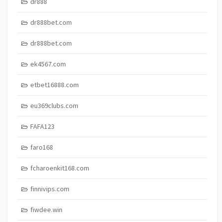
dr888
dr888bet.com
dr888bet.com
ek4567.com
etbet16888.com
eu369clubs.com
FAFA123
faro168
fcharoenkit168.com
finnivips.com
fiwdee.win