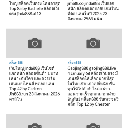
ใหญ่ สล็อตเว็บตรง ใหม่ล่าสุด
jin888.co jinda888 เว็บแจก
Top 85 by Rachelle สล็อตเว็บ
หนัก สล็อตแตกบ่อย! เกมไหน
ตรง jinda888.ai 13
ที่ต้องเล่นในปี 2025 23
สิงหาคม 2568 พนัน
สล็อต888
สล็อต888
เว็บใหญ่ jinda888 เว็บไซต์
Gaojing888 gaojing888.live
แจกหนัก สล็อตขั้นต่ำ 1 บาท
4 January 68 สล็อตเว็บตรง มี
เหมาะกับใคร และควรเริ่ม
เกมสล็อตให้เลือกมากที่สุด
เล่นแบบไหนดี ทดลองเล่น
ในไทย สายเก๋าเปย์หนัก คืน
Top 42 by Carlton
ทุนให้ไปทำกำไรต่อ ฝาก-
Jin888.run 23 สิงหาคม 2026
ถอน รวดเร็วทุกเกม ทุกค่าย
คาสิโน
อันดับ1 สล็อต888 รับเพรชฟรี
คลิ๊ก Top 12 by Chester