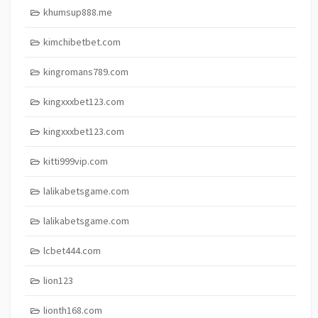
khumsup888.me
kimchibetbet.com
kingromans789.com
kingxxxbet123.com
kingxxxbet123.com
kitti999vip.com
lalikabetsgame.com
lalikabetsgame.com
lcbet444.com
lion123
lionth168.com