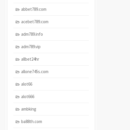
abbet789.com
acebet789.com
adm789.info
adm789.vip
allbet24hr
allone745s.com
alot66
alot666
ambking
ba88th.com