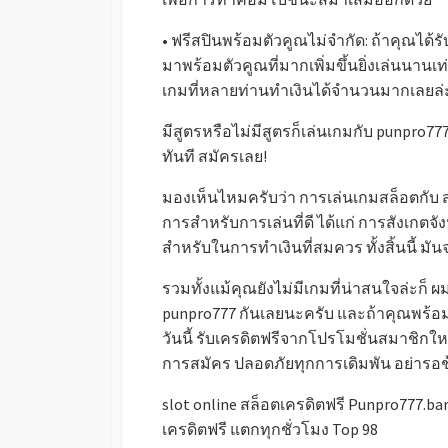
• ฟรีสปินพร้อมตัวคูณไม่จำกัด: ถ้าคุณได้รับ
มาพร้อมตัวคูณที่มากเพิ่มขึ้นยิ่งเล่นนานเ
เกมที่หลายท่านทำเงินได้จำนวนมากเลยล่
มีสูตรหรือไม่มีสูตรก็เล่นเกมกับ punpro777
ทันที สมัครเลย!
มองเห็นไหมครับว่า การเล่นเกมสล็อตกับ สล
การสำหรับการเล่นที่ดี ได้แก่ การสังเกต
สำหรับในการทำเงินที่สมควร ทั้งสิ้นนี้ ม
รวมทั้งแม้คุณยังไม่มีเกมที่น่าสนใจล่ะก็ 
punpro777 กันเลยนะครับ และถ้าคุณพร้อม
วันนี้ รับเครดิตฟรีจากโปรโมชั่นสมาชิกใ
การสมัคร ปลอดภัยทุกการเดิมพัน อย่ารอช้
slot online สล็อตเครดิตฟรี Punpro777.b
เครดิตฟรี แตกทุกชั่วโมง Top 98