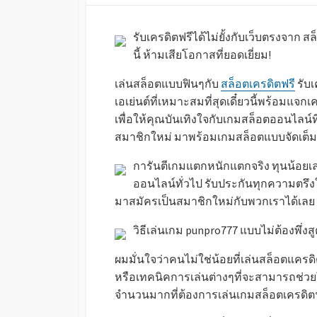
รับเครดิตฟรีได้ไม่ยั้งกับเว็บตรงจาก สล
นี้ ห้ามเสียโอกาสที่ยอดเยี่ยม!
เล่นสล็อตแบบฟินๆกับ
สล็อตเครดิตฟรี
รับเ
เอเย่นต์ที่เหมาะสมที่สุดเดี๋ยวนี้พร้อมแจ
เพื่อให้คุณบันเทิงใจกับเกมสล็อตออนไลน์ที่ถ
สมาชิกใหม่ มาพร้อมเกมสล็อตแบบจัดเต็มก
การันตีเกมแตกหนักแตกจริง ทุนน้อยเล่
ออนไลน์ทั่วไป รับประกันทุกความตรึ
มาสมัครเป็นสมาชิกใหม่กับพวกเราได้เลย ส
วิธีเล่นเกม punpro777 แบบไม่ต้องพึ่งส
ผมมั่นใจว่าคนไม่ใช่น้อยที่เล่นสล็อตแครด
หรือเทคนิคการเล่นต่างๆที่จะสามารถช่ว
จำนวนมากที่ต้องการเล่นเกมสล็อตเครดิต