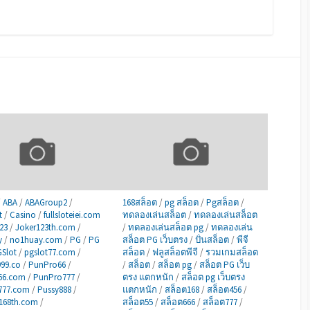
/
ABA
/
ABAGroup2
/
168สล็อต
/
pg สล็อต
/
Pgสล็อต
/
t
/
Casino
/
fullsloteiei.com
ทดลองเล่นสล็อต
/
ทดลองเล่นสล็อต
23
/
Joker123th.com
/
/
ทดลองเล่นสล็อต pg
/
ทดลองเล่น
y
/
no1huay.com
/
PG
/
PG
สล็อต PG เว็บตรง
/
ปั่นสล็อต
/
พีจี
Slot
/
pgslot77.com
/
สล็อต
/
ฟลูสล็อตพีจี
/
รวมเกมสล็อต
999.co
/
PunPro66
/
/
สล็อต
/
สล็อต pg
/
สล็อต PG เว็บ
66.com
/
PunPro777
/
ตรง แตกหนัก
/
สล็อต pg เว็บตรง
777.com
/
Pussy888
/
แตกหนัก
/
สล็อต168
/
สล็อต456
/
168th.com
/
สล็อต55
/
สล็อต666
/
สล็อต777
/