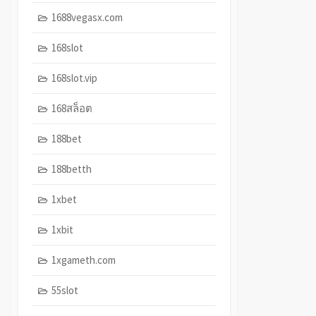
1688vegasx.com
168slot
168slot.vip
168สล็อต
188bet
188betth
1xbet
1xbit
1xgameth.com
55slot