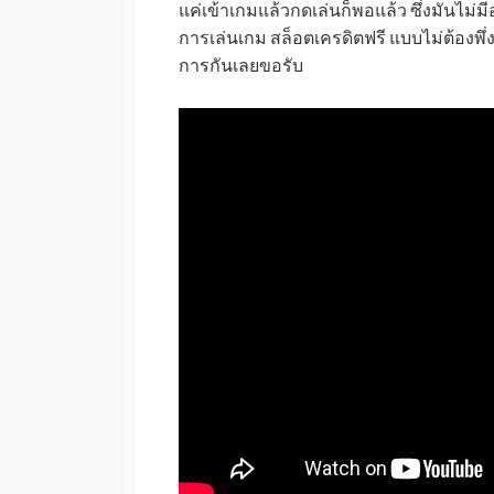
แค่เข้าเกมแล้วกดเล่นก็พอแล้ว ซึ่งมันไม่ม
การเล่นเกม สล็อตเครดิตฟรี แบบไม่ต้องพึ
การกันเลยขอรับ