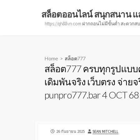
Skip
to
สล็อตออนไลน์ สนุกสนาน และ
content
https://qh88vn.com ฝากถอนไม่มีขั้นต่ำ สะดวกส
Home
>
สล็อต777
สล็อต777 ครบทุกรูปแบบคา
เดิมพันจริง เว็บตรง จ่ายจ
punpro777.bar 4 OCT 68
PUBLISHED
AUTHOR
26 กันยายน 2025
SEAN MITCHELL
DATE