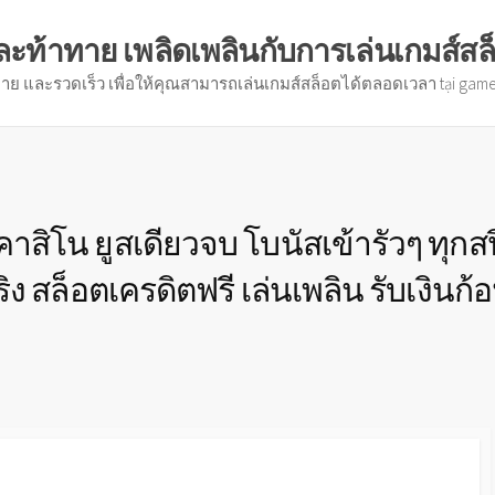
ท้าทาย เพลิดเพลินกับการเล่นเกมส์สล็อต
บาย และรวดเร็ว เพื่อให้คุณสามารถเล่นเกมส์สล็อตได้ตลอดเวลา tại game
สิโน ยูสเดียวจบ โบนัสเข้ารัวๆ ทุกส
ริง สล็อตเครดิตฟรี เล่นเพลิน รับเงิน