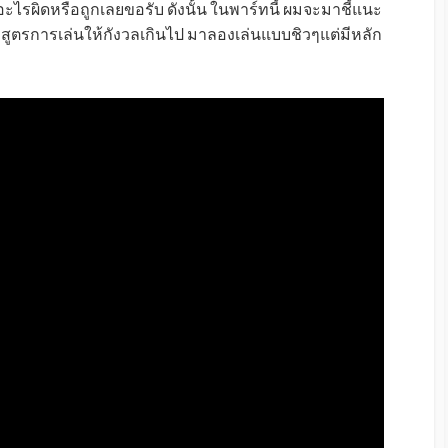
ีอะไรผิดหรือถูกเลยขอรับ ดังนั้น ในพาร์ทนี้ ผมจะมาชี้แนะ
่งสูตรการเล่นให้กังวลเกินไป มาลองเล่นแบบชิวๆแต่มีหลัก