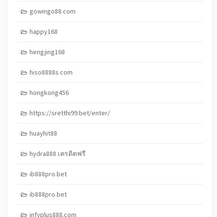
gowingo88.com
happy168
hengjing168
hiso8888s.com
hongkong456
https://sretthi99.bet/enter/
huayhit88
hydra888 เครดิตฟรี
ib888pro.bet
ib888pro.bet
infyplus888.com