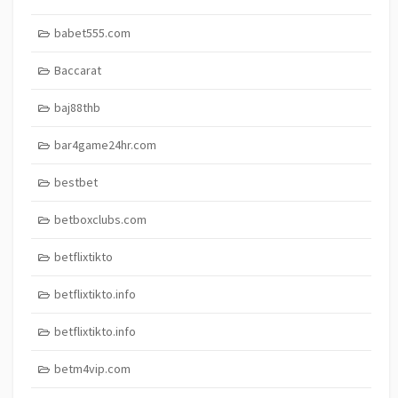
babet555.com
Baccarat
baj88thb
bar4game24hr.com
bestbet
betboxclubs.com
betflixtikto
betflixtikto.info
betflixtikto.info
betm4vip.com