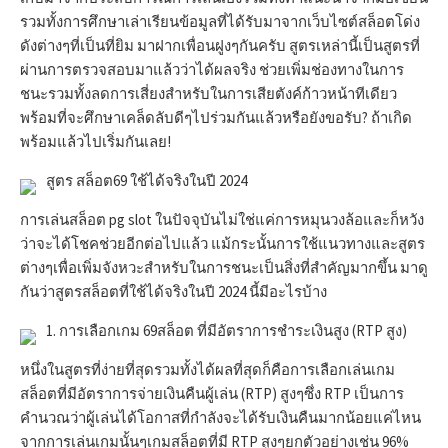
รวมทั้งการศึกษาเล่าเรียนข้อมูลที่ได้รับมาจากเว็บไซต์สล็อตโด่ง
ดังต่างๆที่เป็นที่ยิม มาฝากเพื่อนฝูงๆกันครับ สูตรเหล่านี้เป็นสูตรที่
ผ่านการตรวจสอบมาแล้วว่าได้ผลจริง ช่วยเพิ่มช่องทางในการ
ชนะรวมทั้งลดการเสี่ยงสำหรับในการเสียตังค์ก้าวหน้าทีเดียว
พร้อมที่จะศึกษาเคล็ดลับดีๆไปร่วมกันแล้วหรือยังขอรับ? ถ้าเกิด
พร้อมแล้วไปเริ่มกันเลย!
สูตร สล็อต69 ใช้ได้จริงในปี 2024
การเล่นสล็อต pg slot ในปัจจุบันไม่ใช่แค่การหมุนวงล้อและก็หวัง
ว่าจะได้โชคช่วยอีกต่อไปแล้ว แม้กระนั้นการใช้แนวทางและสูตร
ต่างๆเพื่อเพิ่มจังหวะสำหรับในการชนะเป็นสิ่งที่สำคัญมากขึ้น มาดู
กันว่าสูตรสล็อตที่ใช้ได้จริงในปี 2024 นี้มีอะไรบ้าง
1. การเลือกเกม 69สล็อต ที่มีอัตราการชำระเงินสูง (RTP สูง)
หนึ่งในสูตรที่ง่ายที่สุดรวมทั้งได้ผลที่สุดก็คือการเลือกเล่นเกม
สล็อตที่มีอัตราการจ่ายเงินคืนผู้เล่น (RTP) สูงๆซึ่ง RTP เป็นการ
คำนวณว่าผู้เล่นได้โอกาสที่กำลังจะได้รับเงินคืนมากน้อยแค่ไหน
จากการเล่นเกมนั้นๆเกมสล็อตที่มี RTP สูงๆยกตัวอย่างเช่น 96%