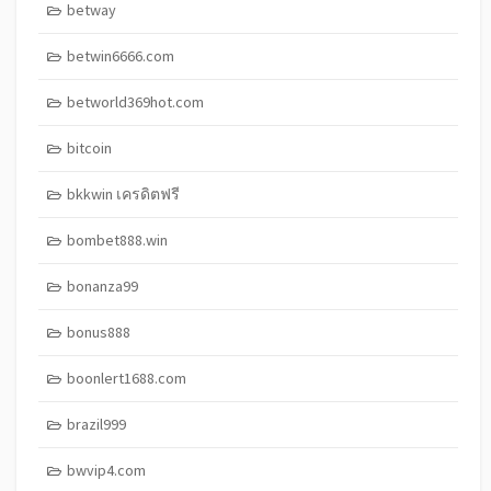
betway
betwin6666.com
betworld369hot.com
bitcoin
bkkwin เครดิตฟรี
bombet888.win
bonanza99
bonus888
boonlert1688.com
brazil999
bwvip4.com