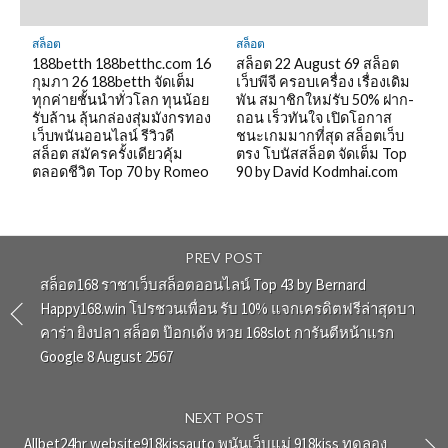
สล็อต
สล็อต
188betth 188betthc.com 16
สล็อต 22 August 69 สล็อต
กุมภา 26 188betth จัดเต็ม
เว็บพีจี ครอบเครื่อง เรื่องเดิม
ทุกค่ายชั้นนำทั่วโลก ทุนน้อย
พัน สมาชิกใหม่รับ 50% ฝาก-
รับล้าน ลุ้นกล่องสุ่มมังกรทอง
ถอน เร็วทันใจ เปิดโอกาส
เว็บพนันออนไลน์ รีวิวดี
ชนะเกมมากที่สุด สล็อตเว็บ
สล็อต สมัครครั้งเดียวคุ้ม
ตรง โบนัสสล็อต จัดเต็ม Top
ตลอดชีวิต Top 70 by Romeo
90 by David Kodmhai.com
PREV POST
สล็อต168 ราชาเว็บสล็อตออนไลน์ Top 43 by Bernard
Happy168.win โปรชวนเพื่อน รับ 10% แจกเครดิตฟรีล่าสุดบา
คาร่า ยิงปลา สล็อต ป๊อกเด้ง หวย 168slot การันตีหน้าแรก
Google 8 August 2567
NEXT POST
Allbet24hr website918kissauto พนันเว็บแม่ 918kiss ทดลอง