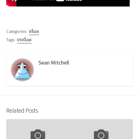
Categories:
สล็อต
Tags:
69สล็อต
Sean Mitchell
Related Posts