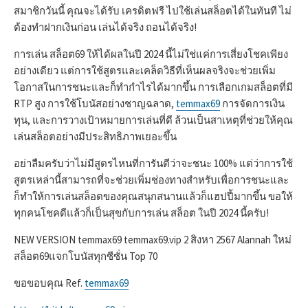
สมาชิกวันนี้ คุณจะได้รับ เครดิตฟรี ไปใช้เล่นสล็อตได้ในทันที ไม่
ต้องทำฝากเงินก่อน เล่นได้จริง ถอนได้จริง!
การเล่น สล็อต69 ให้ได้ผลในปี 2024 นี้ไม่ใช่แค่การเสี่ยงโชคเพียง
อย่างเดียว แต่การใช้สูตรและเคล็ดวิธีที่เห็นผลจริงจะช่วยเพิ่ม
โอกาสในการชนะและก็ทำกำไรได้มากขึ้น การเลือกเกมสล็อตที่มี
RTP สูง การใช้โบนัสอย่างชาญฉลาด,
temmax69
การจัดการเงิน
ทุน, และการวางเป้าหมายการเล่นที่ดี ล้วนเป็นสาเหตุที่ช่วยให้คุณ
เล่นสล็อตอย่างมีประสิทธิภาพเยอะขึ้น
อย่าลืมครับว่าไม่มีสูตรไหนที่การันตีว่าจะชนะ 100% แต่ว่าการใช้
สูตรเหล่านี้สามารถที่จะช่วยเพิ่มช่องทางสำหรับเพื่อการชนะและ
ก็ทำให้การเล่นสล็อตของคุณสนุกสนานแล้วก็แฮปปี้มากขึ้น ขอให้
ทุกคนโชคดีแล้วก็เป็นสุขกับการเล่น สล็อต ในปี 2024 นี้ครับ!
NEW VERSION temmax69 temmax69.vip 2 สิงหา 2567 Alannah ใหม่
สล็อต69แจกโบนัสทุกซีซั่น Top 70
ขอขอบคุณ Ref.
temmax69