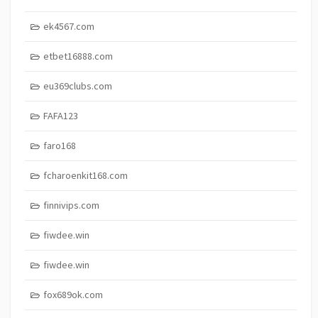
ek4567.com
etbet16888.com
eu369clubs.com
FAFA123
faro168
fcharoenkit168.com
finnivips.com
fiwdee.win
fiwdee.win
fox689ok.com