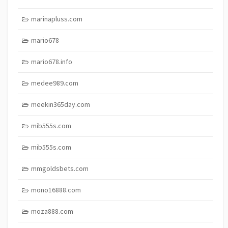
marinapluss.com
mario678
mario678.info
medee989.com
meekin365day.com
mib555s.com
mib555s.com
mmgoldsbets.com
mono16888.com
moza888.com