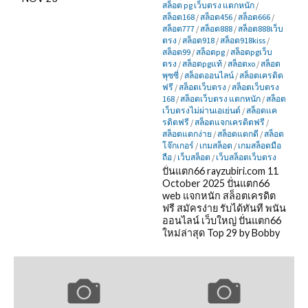
สล็อต pg เว็บตรง แตกหนัก
/
สล็อต168
/
สล็อต456
/
สล็อต666
/
สล็อต777
/
สล็อต888
/
สล็อต888เว็บ
ตรง
/
สล็อต918
/
สล็อต918kiss
/
สล็อต99
/
สล็อตpg
/
สล็อตpgเว็บ
ตรง
/
สล็อตpgแท้
/
สล็อตxo
/
สล็อต
พุซซี่
/
สล็อตออนไลน์
/
สล็อตเครดิต
ฟรี
/
สล็อตเว็บตรง
/
สล็อตเว็บตรง
168
/
สล็อตเว็บตรง แตกหนัก
/
สล็อต
เว็บตรงไม่ผ่านเอเย่นต์
/
สล็อตเเค
รดิตฟรี
/
สล็อตแจกเครดิตฟรี
/
สล็อตแตกง่าย
/
สล็อตแตกดี
/
สล็อต
โจ๊กเกอร์
/
เกมสล็อต
/
เกมสล็อตมือ
ถือ
/
เว็บสล็อต
/
เว็บสล็อตเว็บตรง
ปั่นแตก66 rayzubiri.com 11
October 2025 ปั่นแตก66
web แจกหนัก สล็อตเครดิต
ฟรี สมัครง่าย รับได้ทันที พนัน
ออนไลน์ เว็บใหญ่ ปั่นแตก66
ใหม่ล่าสุด Top 29 by Bobby