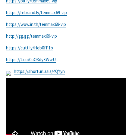
https://bit.ly/temmax69-vip
https://rebrand.ly/temmax69-vip
https://wow.in.th/temmax69-vip
http://gg.gg/temmax69-vip
https://cutt.ly/Heb0fP1b
https://t.co/0oO3dyXWwU
https://shorturl.asia/4QYyn