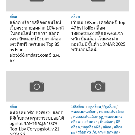
สล็อต
สล็อต
สล็อต บริการสล็อตออนไลน์
เว็บแม่ 188bet เครดิตฟรี Top
เว็บตรง ทุกยอดฝาก 10% คาสิ
47 by Hollie สล็อต
โนออนไลน์ บาคาร่า สล็อต
188betth.cc สล็อต webแจก
เทรดบิทคอยน์ ยิงปลา สล็อต
หนัก ปั่นสล็อตเว็บตรง ฝาก
เครดิตฟรี กดรับเอง Top 85
ถอนไม่มีขั้นต่ำ 13 MAR 2025
by Fiona
พนันออนไลน์
alot666.amdast.com 5 ธ.ค.
67
สล็อต
168สล็อต
/
pg สล็อต
/
Pgสล็อต
/
ทดลองเล่นสล็อต
/
ทดลองเล่นสล็อต
สมัครสมาชิก PGSLOTสล็อต
/
ทดลองเล่นสล็อต pg
/
ทดลองเล่น
พีจีเว็บตรง หรูหราระบบออโต้
สล็อต PG เว็บตรง
/
ปั่นสล็อต
/
พีจี
pg slot รักษาข้อมูล 100%
สล็อต
/
ฟลูสล็อตพีจี
/
สล็อต
/
สล็อต
Top 1 by Cory pgslot.lv 21
pg
/
สล็อต PG เว็บตรง แตกหนัก
/
NOV 23