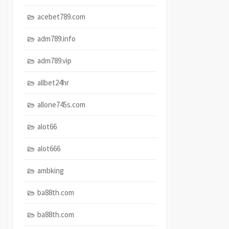
acebet789.com
adm789.info
adm789.vip
allbet24hr
allone745s.com
alot66
alot666
ambking
ba88th.com
ba88th.com