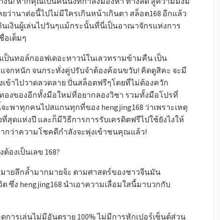
างนี้! หากคุณเป็นคนนึงที่กำลังมองหา ทางลัด สู่ความมั่งมี
ว่านาต่อนี้ไปไม่มีใครเกินหน้าเกินตา สล็อต168 อีกแล้ว
่อกินเงินผู้เล่นไปวันๆแม้กระนั้นที่นี่เป็นอาณาจักรแห่งการ
ื่อเต็มๆ
ี่ยนเป็นทอล์กออฟเดอะทาวน์ในเลวทรามข้ามคืน เป็น
แจกหนัก จนกระทั่งคู่ปรับจำต้องค้อนขวับ! คิดดูสิคะ จะมี
ข้าไปวาดลวดลาย ปั่นสล็อตฟรีๆโดยที่ไม่ต้องควัก
ทองของอีกทั้งมือใหม่ที่อยากลองวิชา รวมทั้งมือโปรที่
ี้จะพาทุกคนไปสแกนทุกที่ของ hengjing168 ว่าเพราะเหตุ
จที่สุดแห่งปี และก็มีวิธีการการรับเครดิตฟรีไปใช้ยังไงให้
องจากว่าความโชคดีกำลังจะพุ่งเข้าชนคุณแล้ว!
งต้องเป็นเลข 168?
หมายลึกล้ำมากมายจ้ะ ตามศาสตร์ของชาวจีนมัน
วิต ซึ่ง hengjing168 นำเอาความเลื่อมใสนี้มาบวกกับ
ุกยอดการเล่นไม่มีอันตราย 100% ไม่มีการหักเปอร์เซ็นต์ส่วน