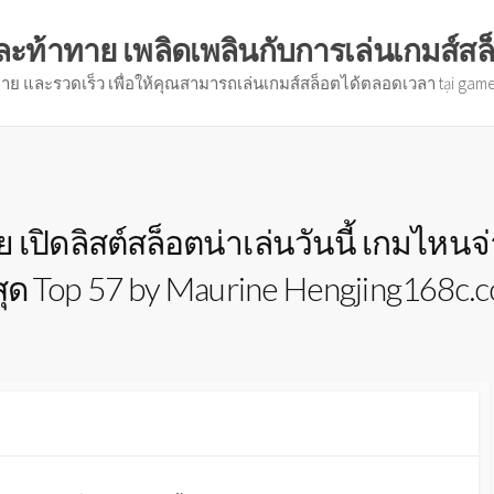
ท้าทาย เพลิดเพลินกับการเล่นเกมส์สล็อต
บาย และรวดเร็ว เพื่อให้คุณสามารถเล่นเกมส์สล็อตได้ตลอดเวลา tại game
เปิดลิสต์สล็อตน่าเล่นวันนี้ เกมไหนจ
าสุด Top 57 by Maurine Hengjing168c