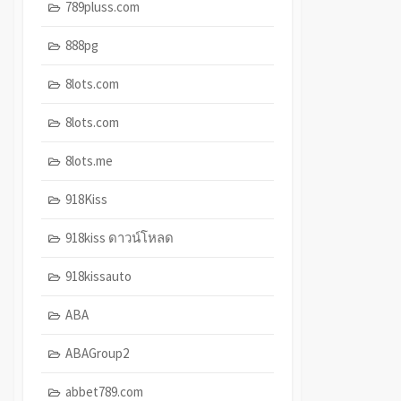
789pluss.com
888pg
8lots.com
8lots.com
8lots.me
918Kiss
918kiss ดาวน์โหลด
918kissauto
ABA
ABAGroup2
abbet789.com