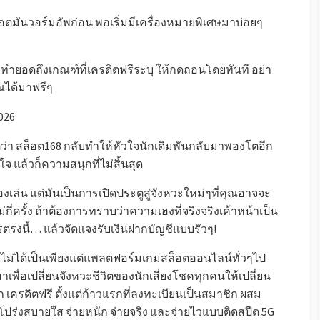
สล็อตมันวอร์มอัพก่อน พอเริ่มมีเครื่องหมายพิเศษมาบ่อยๆ
มื่อทำยอดถึงเกณฑ์ที่เครดิตฟรีระบุ ให้กดถอนโดยทันที อย่า
ุณได้มาฟรีๆ
026
ต่ว่า สล็อต168 กลับทำให้หัวใจนักเดิมพันกลับมาพองโตอีก
ตใจ แล้วก็ความสนุกที่ไม่สิ้นสุด
ลองเล่น แต่มันเป็นการเปิดประตูสู่จังหวะใหม่ๆที่คุณอาจจะ
่กี่ครั้ง ถ้าต้องการทราบว่าความเฮงที่จริงจริงเค้าหน้าเป็น
ครตรงนี้… แล้วจัดแจงรับเงินฝากบัญชีแบบรัวๆ!
8 ไม่ได้เป็นเพียงแต่แพลตฟอร์มเกมสล็อตออนไลน์ทั่วๆไป
ำมาเพื่อเปลี่ยนจังหวะชีวิตของนักเสี่ยงโชคทุกคนให้เปลี่ยน
ก เครดิตฟรี ตั้งแต่ก้าวแรกที่ลงทะเบียนเป็นสมาชิก ผสม
ปร่งสบายใส จ่ายหนัก จ่ายจริง และจ่ายไวแบบติดสปีด 5G