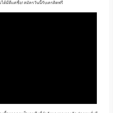
ด้มีดีแค่ชื่อ! สมัครวันนี้รับเครดิตฟรี