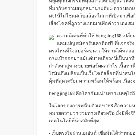
หยุดทุกกิจกรรมที่คุณกำลังทำอยู่ แล้วฟังท
ที่มากับความสนุกสนานระดับ 5 ดาว บอกเลย
ค่ะ! นี่ไม่ใช่แค่เว็บสล็อตไก่กาที่เปิดมาเพื
เสี่ยงโชคที่ถูกวางแบบมาเพื่อคำว่า เฮง สมช
ความดีเด่นที่ทำให้ hengjing168 เปล
แคมเปญ สมัครรับเครดิตฟรี ที่แจกจริง 
ตรงไหนที่ใจสปอร์ตขนาดให้ท่านได้ทดลองเ
กระเป๋าออกมาแม้แต่บาทเดียว? นี่เป็นนาที
กำลังหาลู่ทางขยายพอร์ตผลกำไร เนื้อหาน
ไรมันถึงเปลี่ยนเป็นเว็บไซต์สล็อตที่น่าสนใ
คุ้มที่สุด เตรียมความพร้อมให้พร้อม เนื่
hengjing168 คือใครกันแน่? เพราะเหตุไรถึ
ในโลกของการพนัน ตัวเลข 168 สื่อความ
หมายความว่า รวยทางเดียวหรือ มั่งมีทั้งชี
เทคโนโลยีที่นำสมัยที่สุด
• เว็บตรงไม่ผ่านเอเย่นต์: เชื่อมั่นได้ว่าท