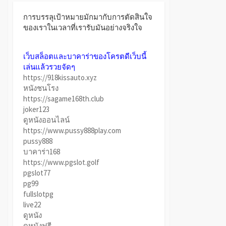
การบรรลุเป้าหมายมักมากับการตัดสินใจ
ของเราในเวลาที่เรารับมันอย่างจริงใจ
เว็บสล็อตและบาคาร่าของโครตดีเว็บนี้
เล่นแล้วรวยจัดๆ
https://918kissauto.xyz
หนังชนโรง
https://sagame168th.club
joker123
ดูหนังออนไลน์
https://www.pussy888play.com
pussy888
บาคาร่า168
https://www.pgslot.golf
pgslot77
pg99
fullslotpg
live22
ดูหนัง
ดูหนังฟรี