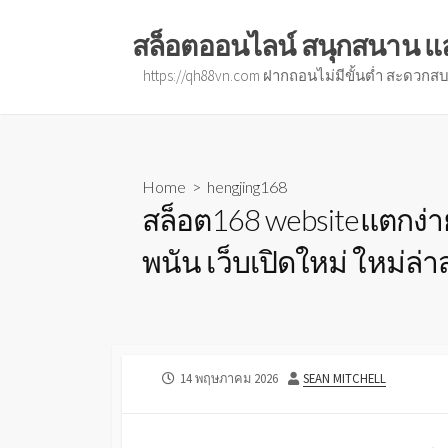
Skip
to
สล็อตออนไลน์ สนุกสนาน และ
content
https://qh88vn.com ฝากถอนไม่มีขั้นต่ำ สะดวกส
Home
>
hengjing168
สล็อต168 websiteแตกง่าย 
พนัน เว็บเปิดใหม่ ใหม่ล่
PUBLISHED
AUTHOR
14 พฤษภาคม 2026
SEAN MITCHELL
DATE