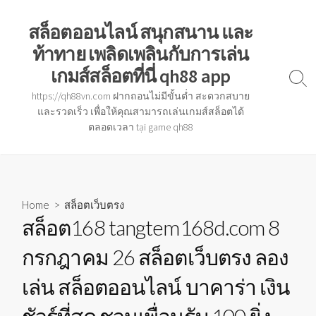
Skip
to
สล็อตออนไลน์ สนุกสนาน และ
content
ท้าทาย เพลิดเพลินกับการเล่น
เกมส์สล็อตที่นี่ qh88 app
Sear
https://qh88vn.com ฝากถอนไม่มีขั้นต่ำ สะดวกสบาย
Togg
และรวดเร็ว เพื่อให้คุณสามารถเล่นเกมส์สล็อตได้
ตลอดเวลา tại game qh88
Home
>
สล็อตเว็บตรง
สล็อต168 tangtem168d.com 8
กรกฎาคม 26 สล็อตเว็บตรง ลอง
เล่น สล็อตออนไลน์ บาคาร่า เงิน