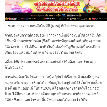
3. ระบบการฝาก-ถอนอัตโนมัติ (Auto) ที่เร็วแรงทะลุแดนนรก
จากประสบการณ์ตรงของผม การฝากเงินเข้าระบบใช้เวลาไม่เกิน
5 วินาที ส่วนเวลาเบิกเงิน (ซึ่งเป็นพาร์ทที่ทุกคนตื่นเต้นที่สุด) ระบบ
ใช้เวลาจัดการไม่เกิน 1 นาที เงินก็เด้งเข้าบัญชีแบงค์เป็นระเบียบ
เรียบร้อยแล้ว สมกับคำคม “จ่ายจริงไว” อย่างแท้จริง
สล็อต168 ประสบการณ์ตรง เล่นอย่างไรให้สล็อตแตกง่าย และ
ก็ได้เงินจริง?
การเล่นสล็อตไม่ใช่แค่การกดปุ่ม Spin ไปเรื่อยๆแล้วนั่งอธิษฐาน
ขอพรครับ จากการที่ผมได้อาศัยอยู่ใน tangtem168 เว็บไซต์สล็อต
ตรงไม่ผ่านเอเย่นต์ โบนัส 100% สล็อตแตกง่ายจ่ายจริงไว มาร่วม
ปี ผมได้ศึกษาและทำการค้นพบสูตรลับเฉพาะตัวที่อยากจะแชร์
ให้ฟัง ซึ่งบอกเลยว่าช่วยเพิ่มจังหวะชนะได้มากกว่า 90%