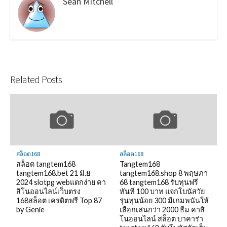
Sean Mitchell
Related Posts
สล็อต168
สล็อต168
สล็อต tangtem168
Tangtem168
tangtem168.bet 21 มิ.ย
tangtem168.shop 8 พฤษภา
2024 slotpg webแตกง่าย คา
68 tangtem168 รับทุนฟรี
สิโนออนไลน์เว็บตรง
ทันที 100 บาท แจกโบนัสวัย
168สล็อต เครดิตฟรี Top 87
รุ่นทุนน้อย 300 มีเกมพนันให้
by Genie
เลือกเล่นกว่า 2000 ธีม คาสิ
โนออนไลน์ สล็อต บาคาร่า