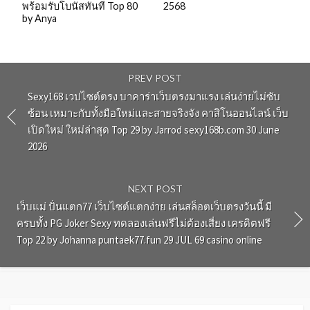
พร้อมรับโบนัสทันที Top 80
2568
by Anya
PREV POST
Sexy168 เวปไซต์ตรง บาคาร่าเว็บตรงมาแรง เล่นง่ายไม่ซับ
ซ้อน เหมาะกับทั้งมือใหม่และสายจริงจัง คาสิโนออนไลน์ เว็บ
เปิดใหม่ ใหม่ล่าสุด Top 29 by Jarrod sexy168b.com 30 June
2026
NEXT POST
เว็บแม่ ปั่นแตก77 เว็บไซต์แตกง่าย เล่นสล็อตเว็บตรงวันนี้ มี
ครบทั้ง PG Joker Sexy ทดลองเล่นฟรีไม่ต้องเสี่ยง เครดิตฟรี
Top 22 by Johanna puntaek77.fun 29 JUL 69 casino online