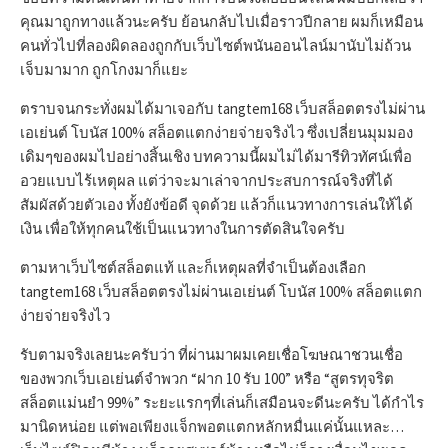
คุณมาถูกทางแล้วนะครับ ย้อนกลับไปเมื่อราวปีกลาย ผมก็เหมือน
คนทั่วไปที่ลองผิดลองถูกกับเว็บไซต์พนันออนไลน์มานับไม่ถ้วน
เจ็บมามาก ถูกโกงมาก็แยะ
ตราบจนกระทั่งผมได้มาเจอกับ tangtem168 เว็บสล็อตตรงไม่ผ่าน
เอเย่นต์ โบนัส 100% สล็อตแตกง่ายจ่ายจริงไว ซึ่งเปลี่ยนมุมมอง
เดิมๆของผมไปอย่างสิ้นเชิง บทความนี้ผมไม่ได้มารีทิวทัศน์เพื่อ
อวยแบบไร้เหตุผล แต่ว่าจะมาเล่าจากประสบการณ์จริงที่ได้
สัมผัสด้วยตัวเอง ทั้งยังข้อดี จุดด้วย แล้วก็แนวทางการเล่นให้ได้
เงิน เพื่อให้ทุกคนใช้เป็นแนวทางในการตัดสินใจครับ
ตามหาเว็บไซต์สล็อตแท้ และก็เหตุผลที่จำเป็นต้องเลือก
tangtem168 เว็บสล็อตตรงไม่ผ่านเอเย่นต์ โบนัส 100% สล็อตแตก
ง่ายจ่ายจริงไว
รับตามจริงเลยนะครับว่า ที่ผ่านมาผมเคยเชื่อโฆษณาชวนเชื่อ
ของพวกเว็บเอเย่นต์จำพวก “ฝาก 10 รับ 100” หรือ “สูตรทุจริต
สล็อตแม่นยำ 99%” ระยะแรกๆที่เล่นก็เสมือนจะดีนะครับ ได้กำไร
มานิดหน่อย แต่พอเพียงแจ็กพอตแตกหลักหมื่นแค่นั้นแหละ…