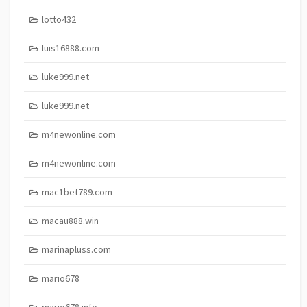
lotto432
luis16888.com
luke999.net
luke999.net
m4newonline.com
m4newonline.com
mac1bet789.com
macau888.win
marinapluss.com
mario678