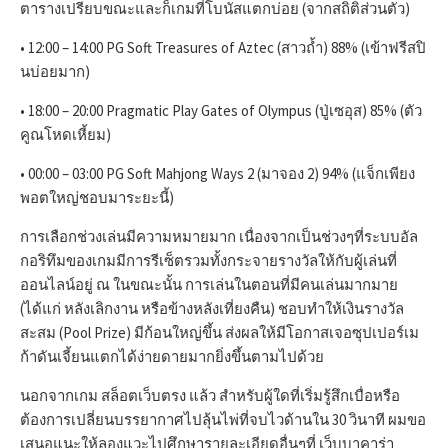
ตารางเปรียบขณะและก็เกมที่โบนัสแตกบ่อย (จากสถิติส่วนตัว)
• 12:00 – 14:00 PG Soft Treasures of Aztec (สาวถ้ำ) 88% (เข้าฟรีสปิ
นบ่อยมาก)
• 18:00 – 20:00 Pragmatic Play Gates of Olympus (ปู่เซอุส) 85% (ตัว
คูณโหดเหี้ยม)
• 00:00 – 03:00 PG Soft Mahjong Ways 2 (มาจอง 2) 94% (แจ็กเพียง
พอตใหญ่ชอบมาระยะนี้)
การเลือกช่วงเล่นมีความหมายมาก เนื่องจากเป็นช่วงๆที่ระบบอัล
กอริทึมของเกมมีการรีเซ็ตรวมทั้งกระจายรางวัลให้กับผู้เล่นที่
ออนไลน์อยู่ ณ ในขณะนั้น การเล่นในตอนที่มีคนเล่นมากมาย
(ได้แก่ หลังเลิกงาน หรือข้างหลังเที่ยงคืน) ชอบทำให้เงินรางวัล
สะสม (Pool Prize) มีก้อนใหญ่ขึ้น ส่งผลให้มีโอกาสเจอซุปเปอร์เม
ก้าดันเจี้ยนแตกได้ง่ายดายมากยิ่งขึ้นตามไปด้วย
นอกจากเกม สล็อตเว็บตรง แล้ว สำหรับผู้ใดที่เริ่มรู้สึกเบื่อหรือ
ต้องการเปลี่ยนบรรยากาศไปลุ้นไพ่ที่จบไวด้านใน 30 วินาที ผมขอ
เสนอแนะให้ลองแวะไปศึกษารายละเอียดอื่นๆที่ เว็บบาคาร่า