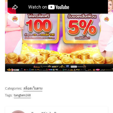
Categories:
สล็อตเว็บตรง
Tags:
tangtem168