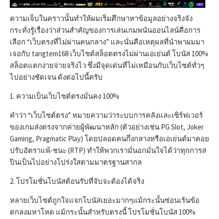
ความเจ็บในคราวนั้นทำให้ผมเริ่มศึกษาหาข้อมูลอย่างจริงจัง
กระทั่งรู้เรื่องว่าส่วนสำคัญของการเล่นเกมพนันออนไลน์คือการ
เลือก “เว็บตรงที่ไม่ผ่านคนกลาง” และนั่นคือเหตุผลที่นำพาผมมา
เจอกับ tangtem168 เว็บไซต์สล็อตตรงไม่ผ่านเอเย่นต์ โบนัส 100%
สล็อตแตกง่ายจ่ายจริงไว ซึ่งมีจุดเด่นที่ไม่เหมือนกับเว็บไซต์ทั่วๆ
ไปอย่างชัดเจน ดังต่อไปนี้ครับ
1. ความเป็นเว็บไซต์ตรงมั่นคง 100%
คำว่า “เว็บไซต์ตรง” หมายความว่าระบบการคลังและเซิร์ฟเวอร์
ของเกมส่งตรงจากค่ายผู้พัฒนาหลัก (ตัวอย่างเช่น PG Slot, Joker
Gaming, Pragmatic Play) โดยปลอดคนกึ่งกลางหรือเอเย่นต์มาคอย
ปรับอัตราแพ้-ชนะ (RTP) ทำให้พวกเรามั่นอกมั่นใจได้ว่าทุกการส
ปินเป็นไปอย่างโปร่งใสตามมาตรฐานสากล
2. โปรโมชั่นโบนัสต้อนรับที่จับจะต้องได้จริง
หลายเว็บไซต์ถูกใจแจกโบนัสเยอะมากๆแม้กระนั้นซ่อนเร้นข้อ
ตกลงมหาโหด แม้กระนั้นสำหรับตรงนี้ โปรโมชั่นโบนัส 100%