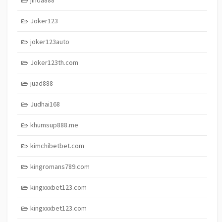
jinda888
Joker123
joker123auto
Joker123th.com
juad888
Judhai168
khumsup888.me
kimchibetbet.com
kingromans789.com
kingxxxbet123.com
kingxxxbet123.com