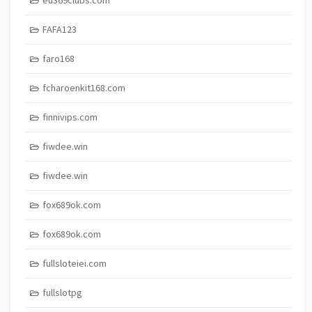
eu369clubs.com
FAFA123
faro168
fcharoenkit168.com
finnivips.com
fiwdee.win
fiwdee.win
fox689ok.com
fox689ok.com
fullsloteiei.com
fullslotpg