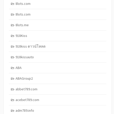
8lots.com
8lots.com
8lots.me
918Kiss
918kiss ดาวน์โหลด
918kissauto
ABA
ABAGroup2
abbet789.com
acebet789.com
adm789.info