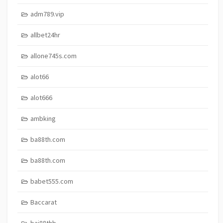
adm789.vip
allbet24hr
allone745s.com
alot66
alot666
ambking
ba88th.com
ba88th.com
babet555.com
Baccarat