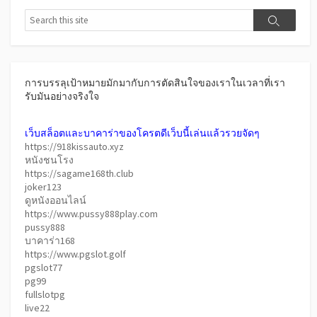
Search
Search
การบรรลุเป้าหมายมักมากับการตัดสินใจของเราในเวลาที่เรา
รับมันอย่างจริงใจ
เว็บสล็อตและบาคาร่าของโครตดีเว็บนี้เล่นแล้วรวยจัดๆ
https://918kissauto.xyz
หนังชนโรง
https://sagame168th.club
joker123
ดูหนังออนไลน์
https://www.pussy888play.com
pussy888
บาคาร่า168
https://www.pgslot.golf
pgslot77
pg99
fullslotpg
live22