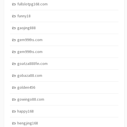
fullslotpg168.com
funny18
gaojing888
gem99ths.com
gem99ths.com
goatza888fin.com
gobaza88.com
golden456
gowingo88.com
happy168
hengjing168