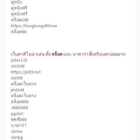
ดูหนัง
ดูหนังฟรี
ดูหนังฟรี
สล็อต168
https://hongkong456.me
สล็อต66
เว็บคาสิโนน่าเล่น ทั้ง
สล็อต
และ
บาคาร่า
ตึงจริงแตกบ่อยมาก
joker123
slot168
https://jin55.net
slot99
สล็อตเว็บตรง
jinda44
สล็อตเว็บตรง
สล็อต888
JINDA888
pgslot
พุซซี่888
บาคาร่า
slotxo
slotpg