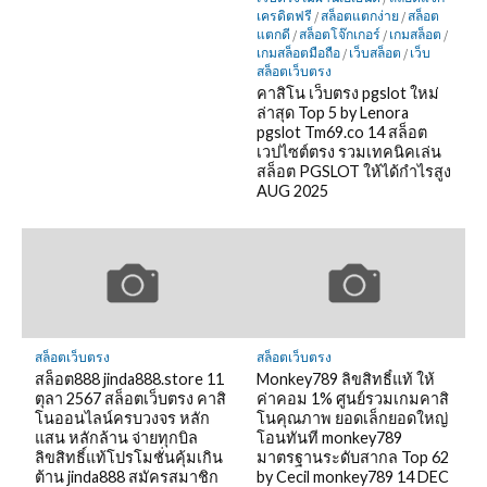
เครดิตฟรี
/
สล็อตแตกง่าย
/
สล็อต
แตกดี
/
สล็อตโจ๊กเกอร์
/
เกมสล็อต
/
เกมสล็อตมือถือ
/
เว็บสล็อต
/
เว็บ
สล็อตเว็บตรง
คาสิโน เว็บตรง pgslot ใหม่
ล่าสุด Top 5 by Lenora
pgslot Tm69.co 14 สล็อต
เวปไซต์ตรง รวมเทคนิคเล่น
สล็อต PGSLOT ให้ได้กำไรสูง
AUG 2025
สล็อตเว็บตรง
สล็อตเว็บตรง
สล็อต888 jinda888.store 11
Monkey789 ลิขสิทธิ์แท้ ให้
ตุลา 2567 สล็อตเว็บตรง คาสิ
ค่าคอม 1% ศูนย์รวมเกมคาสิ
โนออนไลน์ครบวงจร หลัก
โนคุณภาพ ยอดเล็กยอดใหญ่
แสน หลักล้าน จ่ายทุกบิล
โอนทันที monkey789
ลิขสิทธิ์แท้โปรโมชั่นคุ้มเกิน
มาตรฐานระดับสากล Top 62
ต้าน jinda888 สมัครสมาชิก
by Cecil monkey789 14 DEC