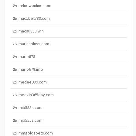
m4newonline.com
mac1bet789.com
macau888.win
marinapluss.com
mario678
mario678.info
medee989.com
meekin365day.com
mib555s.com
mib555s.com
mmgoldsbets.com