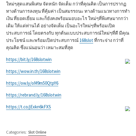
ใหม่ๆสุดแสนพิเศษ จัดหนัก จัดเต็ม กว่าที่คุณคิด เป็นการปรากฏ
ทางด้านการลงทุน ที่คุ้มค่า เป็นสมรรถนะ ทางด้านแนวทางการทำ
เงิน ที่ยอดเยี่ยม และก็ยังคงพร้อมมอบอะไร ใหม่ๆที่พิเศษมากกว่า
เดิม ให้แด่ท่านได้ อย่างจัดเต็ม เป็นอะไรใหม่ๆที่พร้อมเปิด
ประสบการณ์ โดยตรงกับ ทุกต้นแบบประสบการณ์ใหม่ๆที่ดี มีคุณ
ประโยชน์ และพร้อมเปิดประสบการณ์
168slot
ที่กระจ่าง กว่าที่
คุณคิด ซึ่งแน่นอนว่า เหมาะสมที่สุด
https://bit.ly/168slotwin
https://wow.in.th/168slotwin
https://ow.ly/oM9m50QtpY6
https://rebrand.ly/168slotwin
https://t.co/jExkn6kFXS
Categories:
Slot Online