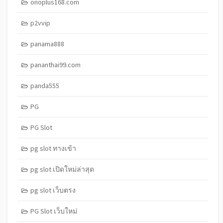
onoplus168.com
p2vvip
panama888
pananthai99.com
panda555
PG
PG Slot
pg slot ทางเข้า
pg slot เปิดใหม่ล่าสุด
pg slot เว็บตรง
PG Slot เว็บใหม่