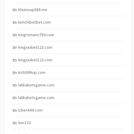
khumsup888.me
kimchibetbet.com
kingromans789.com
kingxxxbet123.com
kingxxxbet123.com
kitti999vip.com
lalikabetsgame.com
lalikabetsgame.com
lcbet444.com
lion123