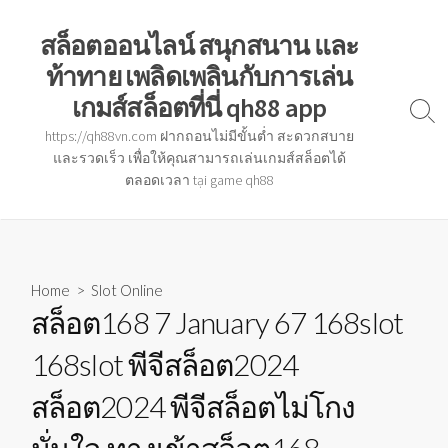
Skip
to
สล็อตออนไลน์ สนุกสนาน และ
content
ท้าทาย เพลิดเพลินกับการเล่น
เกมส์สล็อตที่นี่ qh88 app
Sear
https://qh88vn.com ฝากถอนไม่มีขั้นต่ำ สะดวกสบาย
Togg
และรวดเร็ว เพื่อให้คุณสามารถเล่นเกมส์สล็อตได้
ตลอดเวลา tại game qh88
Home
>
Slot Online
สล็อต168 7 January 67 168slot
168slot พีจีสล็อต2024
สล็อต2024 พีจีสล็อตไม่โกง