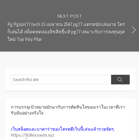
NEXT POST
Pg Pgslot77.tech 15 เมษายน 2567 pg77 แตกหนักเล่นง่าย ใคร
ก็เล่นได้ สล็อตทดลองลิขสิทธิ์แท้ pg77 เหมาะกับการลงทุนยุค
ใหม่ Top 9 by Pilar
Search
Search
การบรรลุเป้าหมายมักมากับการตัดสินใจของเราในเวลาที่เรา
รับมันอย่างจริงใจ
เว็บสล็อตและบาคาร่าของโครตดีเว็บนี้เล่นแล้วรวยจัดๆ
https://918kissauto.xyz