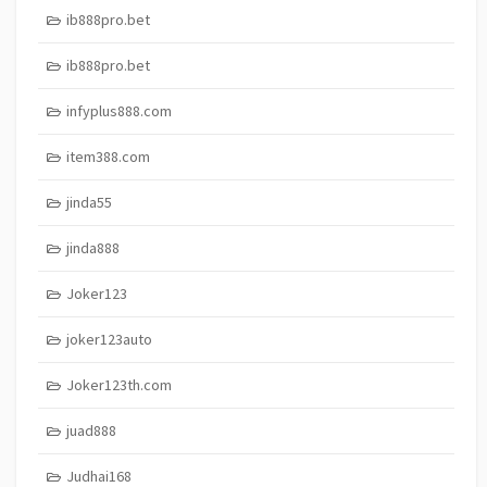
ib888pro.bet
ib888pro.bet
infyplus888.com
item388.com
jinda55
jinda888
Joker123
joker123auto
Joker123th.com
juad888
Judhai168