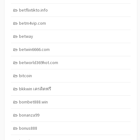
betflixtikto.info
betm4vip.com
betway
betwin6666.com
betworld369hot.com
bitcoin
bkkwin เครดิตฟรี
bombet888.win
bonanza99
bonus888