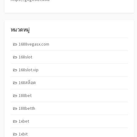
หมวดหมู่
1688vegasx.com
168slot
168slot.vip
168สล็อต
188bet
188betth
1xbet
1xbit