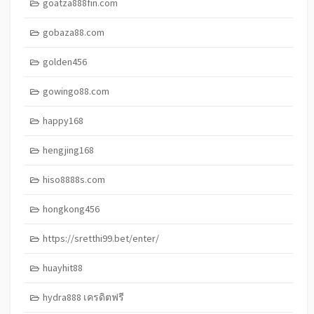
goatza888fin.com
gobaza88.com
golden456
gowingo88.com
happy168
hengjing168
hiso8888s.com
hongkong456
https://sretthi99.bet/enter/
huayhit88
hydra888 เครดิตฟรี