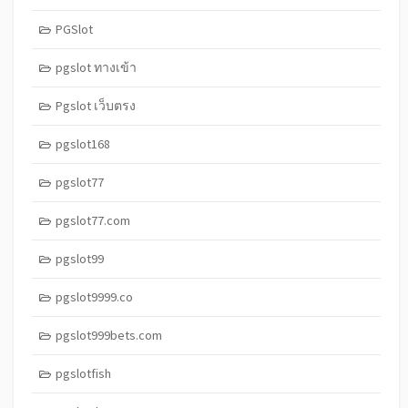
PGSlot
pgslot ทางเข้า
Pgslot เว็บตรง
pgslot168
pgslot77
pgslot77.com
pgslot99
pgslot9999.co
pgslot999bets.com
pgslotfish