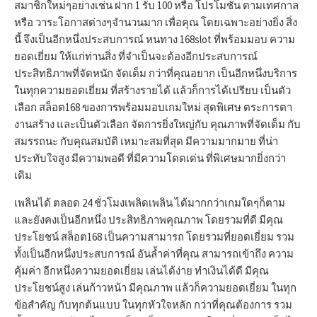
สมาชิกใหม่ๆอย่างเช่น ฝาก 1 รับ 100 หรือ โปรโมชั่น ตามเทศกาล
หรือ วาระโอกาสต่างๆจำนวนมาก เพื่อคุณ โดยเฉพาะอย่างยิ่ง สิ่ง
นี้ จึงเป็นอีกหนึ่งประสบการณ์ หนทาง 168slot ที่พร้อมมอบ ความ
ยอดเยี่ยม ให้แก่ท่านสิ่ง ที่จำเป็นจะต้องอีกประสบการณ์
ประสิทธิภาพที่จัดหนัก จัดเต็ม กว่าที่คุณอยาก เป็นอีกหนึ่งบริการ
ในทุกความยอดเยี่ยม ที่สร้างรายได้ แล้วก็การได้เปรียบ เป็นตัว
เลือก สล็อต168 ของการพร้อมมอบเกมใหม่ สุดพิเศษ ตระการตา
งานสร้าง และเป็นตัวเลือก จัดการยิ่งใหญ่กับ คุณภาพที่จัดเต็ม กับ
สมรรถนะ กับคุณสมบัติ เหมาะสมที่สุด มีความมากมาย ที่น่า
ประทับใจสูง มีความพอดี ที่มีความโดดเด่น ที่พิเศษมากยิ่งกว่า
เดิม
เพลินได้ ตลอด 24 ชั่วโมงเพลิดเพลิน ได้มากกว่าเกมใดๆก็ตาม
และยังคงเป็นอีกหนึ่ง ประสิทธิภาพคุณภาพ โดยรวมที่ดี มีคุณ
ประโยชน์ สล็อต168 เป็นความสามารถ โดยรวมที่ยอดเยี่ยม รวม
ทั้งเป็นอีกหนึ่งประสบการณ์ อันล้ำค่าที่คุณ สามารถเข้าถึง ความ
คุ้มค่า อีกหนึ่งความยอดเยี่ยม เล่นได้ง่าย ทำเงินได้ดี มีคุณ
ประโยชน์สูง เล่นก้าวหน้า มีคุณภาพ แล้วก็ความยอดเยี่ยม ในทุก
ข้อสำคัญ กับทุกต้นแบบ ในทุกหัวใจหลัก กว่าที่คุณต้องการ รวม