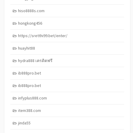
hiso8888s.com
hongkong456
https://sretthi99.bet/enter/
huayhit88
hydra888 เครดิตฟรี
ib888pro.bet
ib888pro.bet
infyplus888.com
item388.com
jinda55