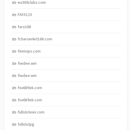
eu369clubs.com
FAFA123
faro168
fcharoenkit168.com
finnivips.com
fiwdee.win
fiwdee.win
fox689ok.com
fox689ok.com
fullsloteiei.com
fullslotpg