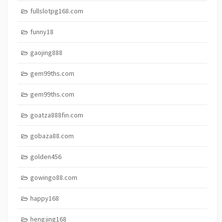
fullslotpg168.com
funny18
gaojing888
gem99ths.com
gem99ths.com
goatza888fin.com
gobaza88.com
golden456
gowingo88.com
happy168
hengjing168