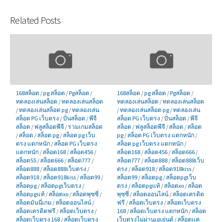
Related Posts
168สล็อต
/
pg สล็อต
/
Pgสล็อต
/
168สล็อต
/
pg สล็อต
/
Pgสล็อต
/
ทดลองเล่นสล็อต
/
ทดลองเล่นสล็อต
ทดลองเล่นสล็อต
/
ทดลองเล่นสล็อต
/
ทดลองเล่นสล็อต pg
/
ทดลองเล่น
/
ทดลองเล่นสล็อต pg
/
ทดลองเล่น
สล็อต PG เว็บตรง
/
ปั่นสล็อต
/
พีจี
สล็อต PG เว็บตรง
/
ปั่นสล็อต
/
พีจี
สล็อต
/
ฟลูสล็อตพีจี
/
รวมเกมสล็อต
สล็อต
/
ฟลูสล็อตพีจี
/
สล็อต
/
สล็อต
/
สล็อต
/
สล็อต pg
/
สล็อต pg เว็บ
pg
/
สล็อต PG เว็บตรง แตกหนัก
/
ตรง แตกหนัก
/
สล็อต PG เว็บตรง
สล็อต pg เว็บตรง แตกหนัก
/
แตกหนัก
/
สล็อต168
/
สล็อต456
/
สล็อต168
/
สล็อต456
/
สล็อต666
/
สล็อต55
/
สล็อต666
/
สล็อต777
/
สล็อต777
/
สล็อต888
/
สล็อต888เว็บ
สล็อต888
/
สล็อต888เว็บตรง
/
ตรง
/
สล็อต918
/
สล็อต918kiss
/
สล็อต918
/
สล็อต918kiss
/
สล็อต99
/
สล็อต99
/
สล็อตpg
/
สล็อตpgเว็บ
สล็อตpg
/
สล็อตpgเว็บตรง
/
ตรง
/
สล็อตpgแท้
/
สล็อตxo
/
สล็อต
สล็อตpgแท้
/
สล็อตxo
/
สล็อตพุซซี่
/
พุซซี่
/
สล็อตออนไลน์
/
สล็อตเครดิต
สล็อตมันนี่เกม
/
สล็อตออนไลน์
/
ฟรี
/
สล็อตเว็บตรง
/
สล็อตเว็บตรง
สล็อตเครดิตฟรี
/
สล็อตเว็บตรง
/
168
/
สล็อตเว็บตรง แตกหนัก
/
สล็อต
สล็อตเว็บตรง 168
/
สล็อตเว็บตรง
เว็บตรงไม่ผ่านเอเย่นต์
/
สล็อตเเค