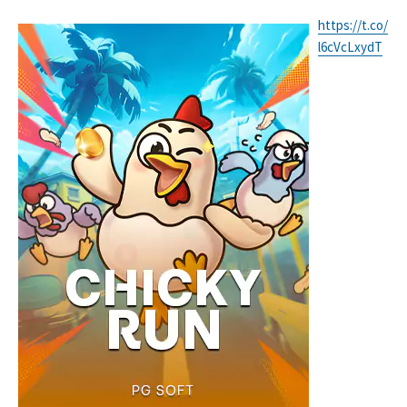
https://t.co/
l6cVcLxydT