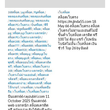
168สล็อต
/
pg สล็อต
/
Pgสล็อต
/
เว็บสล็อต
ทดลองเล่นสล็อต
/
ทดลองเล่นสล็อต
สล็อตเว็บตรง
/
ทดลองเล่นสล็อต pg
/
ทดลองเล่น
https://m.jinda55.com 18
สล็อต PG เว็บตรง
/
ปั่นสล็อต
/
พีจี
May 66 สล็อตเว็บตรง สล็อต
สล็อต
/
ฟลูสล็อตพีจี
/
สล็อต
/
สล็อต
เว็บตรงไม่ผ่านเอเย่นต์ไม่มี
pg
/
สล็อต pg เว็บตรง แตกหนัก
/
ขั้นต่ำเว็บสล็อต เครดิต ฟรี
สล็อต PG เว็บตรง แตกหนัก
/
100 ไม่ ต้อง แชร์ เว็บพนัน
สล็อต168
/
สล็อต456
/
สล็อต666
/
โบนัสไม่อั้น เว็บสล็อต เงิน
สล็อต777
/
สล็อต888
/
สล็อต888เว็บ
ชัวร์ Top 26 by Basil
ตรง
/
สล็อต918
/
สล็อต918kiss
/
สล็อต99
/
สล็อตpg
/
สล็อตpgเว็บ
ตรง
/
สล็อตpgแท้
/
สล็อตxo
/
สล็อต
พุซซี่
/
สล็อตออนไลน์
/
สล็อตเครดิต
ฟรี
/
สล็อตเว็บตรง
/
สล็อตเว็บตรง
168
/
สล็อตเว็บตรง แตกหนัก
/
สล็อต
เว็บตรงไม่ผ่านเอเย่นต์
/
สล็อตเเค
รดิตฟรี
/
สล็อตแจกเครดิตฟรี
/
สล็อตแตกง่าย
/
สล็อตแตกดี
/
สล็อต
โจ๊กเกอร์
/
เกมสล็อต
/
เกมสล็อตมือ
ถือ
/
เว็บสล็อต
/
เว็บสล็อตเว็บตรง
ปั่นแตก66 rayzubiri.com 11
October 2025 ปั่นแตก66
web แจกหนัก สล็อตเครดิต
ฟรี สมัครง่าย รับได้ทันที พนัน