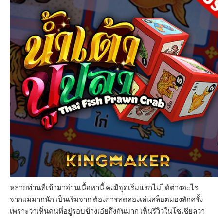
หลายท่านที่เข้ามาอ่านเนื้อหานี้ คงมีจุดเริ่มแรกไม่ได้ต่างอะไร
จากผมมากนัก เป็นเริ่มจาก ต้องการทดลองเล่นสล็อตมองสักครั้ง
เพราะว่าเห็นคนที่อยู่รอบข้างเอ๋ยถึงกันมาก เห็นรีวิวในโซเชียลว่า