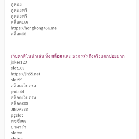
ดูหนัง
ดูหนังฟรี
ดูหนังฟรี
สล็อต168
https://hongkong456.me
สล็อต66
เว็บคาสิโนน่าเล่น ทั้ง
สล็อต
และ
บาคาร่า
ตึงจริงแตกบ่อยมาก
joker123
slot168
https://jin55.net
slot99
สล็อตเว็บตรง
jinda44
สล็อตเว็บตรง
สล็อต888
JINDA888
pgslot
พุซซี่888
บาคาร่า
slotxo
slotpg