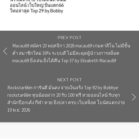
ออนไลน์ เว็บใหญ่ ปั่นแตก66
ใหม่ล่าสุด Top 29 by Bobby
PREV POST
Macau69 สมัคร 23 พฤศจิกา 2026 macau69 เกมคาสิโน ไม่มีขั้น
ต่ำ สมาชิกใหม่ 30% ระบบดี ไม่มีสะดุดผู้นำวงการสล็อต
macau69 ยิ่งเล่น ยิ่งได้คืน Top 37 by Elisabeth Macau69
NEXT POST
Rockstar66m การันตี มั่นคง จ่ายเงินจริง Top 92 by Bobbye
rockstar66m ทุนน้อยฝาก 20 รับ 100 ฟรี หวยออนไลน์ รับทุก
สำนักป๊อกเด้ง กีฬา หวย ยิงปลา ครบ เว็บสล็อต โบนัสแตกง่าย
10 พ.ย. 2026