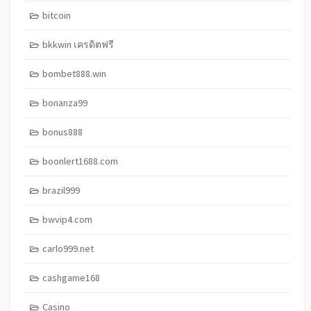
bitcoin
bkkwin เครดิตฟรี
bombet888.win
bonanza99
bonus888
boonlert1688.com
brazil999
bwvip4.com
carlo999.net
cashgame168
Casino