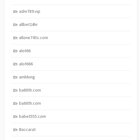
adm789.vip
allbet24hr
allone745s.com
alot66
alot666
ambking
ba88th.com
ba88th.com
babet555.com
Baccarat