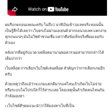
ผมรีบกดถอนเลยนะครับ ไม่ถึง 1 นาทีเงินเข้าวอเลทจริง ตอนนั้น
เป็นรู้สึกได้เลยว่า เว็บตรงไม่ผ่านเอเย่นต์ ฝากถอนวอเลท แตกง่าย
ทุกเกมแน่ๆ มันไม่ใช่คำชวนเชื่อ แต่ว่าคือข้อเท็จจริงที่ผมเจอกับ
ตัวเอง
หลังจากที่อยู่กับแวดวงสล็อตมานานพอควร ผมสามารถกล่าวได้
เต็มปากว่า
เว็บสล็อต การเลือกเว็บไซต์เล่นสล็อต สำคัญกว่าการเลือกเกมอีก
ครับ
ด้วยเหตุว่าถึงแม้ว่าจะเกมแตกดีมากแค่ไหน ถ้าเกิดเว็บไม่จ่าย
หรือระบบไม่โปร่งใส ก็ไร้สาระเลย โดยเหตุนั้นถ้าเกิดคนไหนกัน
กำลังมองหา
• เว็บไซต์ดีๆผมแนะนำว่าให้มองหาเว็บที่เป็น