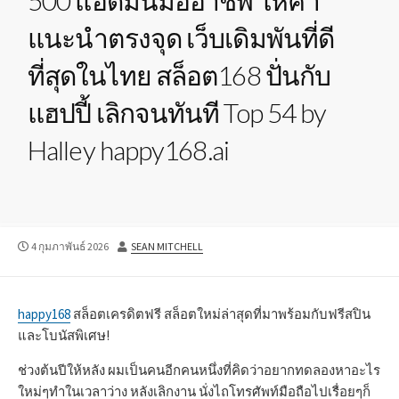
500 แอดมินมืออาชีพ ให้คำ
แนะนำตรงจุด เว็บเดิมพันที่ดี
ที่สุดในไทย สล็อต168 ปั่นกับ
แฮปปี้ เลิกจนทันที Top 54 by
Halley happy168.ai
PUBLISHED
AUTHOR
4 กุมภาพันธ์ 2026
SEAN MITCHELL
DATE
happy168
สล็อตเครดิตฟรี สล็อตใหม่ล่าสุดที่มาพร้อมกับฟรีสปิน
และโบนัสพิเศษ!
ช่วงต้นปีให้หลัง ผมเป็นคนอีกคนหนึ่งที่คิดว่าอยากทดลองหาอะไร
ใหม่ๆทำในเวลาว่าง หลังเลิกงาน นั่งไถโทรศัพท์มือถือไปเรื่อยๆก็