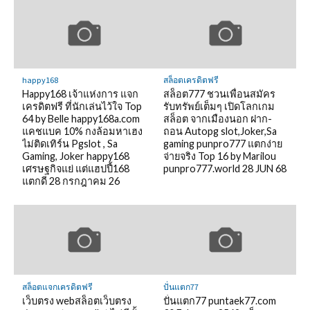
happy168
สล็อตเครดิตฟรี
Happy168 เจ้าแห่งการ แจก
สล็อต777 ชวนเพื่อนสมัคร
เครดิตฟรี ที่นักเล่นไว้ใจ Top
รับทรัพย์เต็มๆ เปิดโลกเกม
64 by Belle happy168a.com
สล็อต จากเมืองนอก ฝาก-
แคชแบค 10% กงล้อมหาเฮง
ถอน Autopg slot,Joker,Sa
ไม่ติดเทิร์น Pgslot , Sa
gaming punpro777 แตกง่าย
Gaming, Joker happy168
จ่ายจริง Top 16 by Marilou
เศรษฐกิจแย่ แต่แฮปปี้168
punpro777.world 28 JUN 68
แตกดี 28 กรกฎาคม 26
สล็อตแจกเครดิตฟรี
ปั่นแตก77
เว็บตรง webสล็อตเว็บตรง
ปั่นแตก77 puntaek77.com