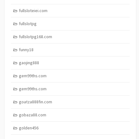
fullsloteiei.com
fullslotpg
fullslotpg168.com
funny18
gaojing888
gem99ths.com
gem99ths.com
goatza888fin.com
gobaza88.com
golden456