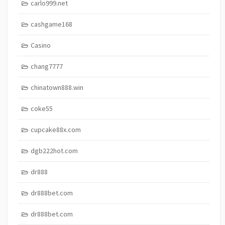
carlo999.net
cashgame168
Casino
chang7777
chinatown888.win
coke55
cupcake88x.com
dgb222hot.com
dr888
dr888bet.com
dr888bet.com