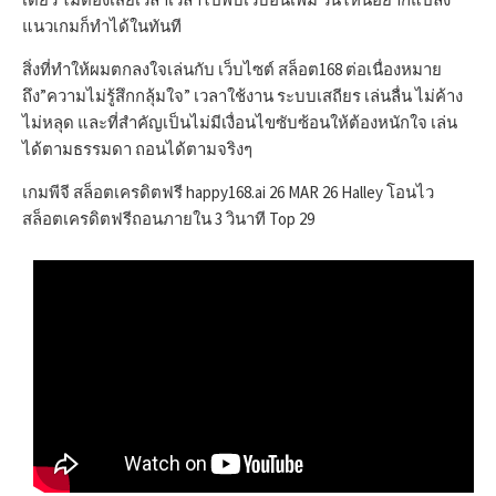
แนวเกมก็ทำได้ในทันที
สิ่งที่ทำให้ผมตกลงใจเล่นกับ เว็บไซต์ สล็อต168 ต่อเนื่องหมาย
ถึง”ความไม่รู้สึกกลุ้มใจ” เวลาใช้งาน ระบบเสถียร เล่นลื่น ไม่ค้าง
ไม่หลุด และที่สำคัญเป็นไม่มีเงื่อนไขซับซ้อนให้ต้องหนักใจ เล่น
ได้ตามธรรมดา ถอนได้ตามจริงๆ
เกมพีจี สล็อตเครดิตฟรี happy168.ai 26 MAR 26 Halley โอนไว
สล็อตเครดิตฟรีถอนภายใน 3 วินาที Top 29