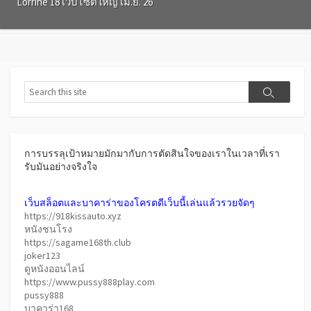
Lorrine 18 เว็บไซต์ใหญ่ เม.ย. 26
Search
Search
การบรรลุเป้าหมายมักมากับการตัดสินใจของเราในเวลาที่เรา
รับมันอย่างจริงใจ
เว็บสล็อตและบาคาร่าของโครตดีเว็บนี้เล่นแล้วรวยจัดๆ
https://918kissauto.xyz
หนังชนโรง
https://sagame168th.club
joker123
ดูหนังออนไลน์
https://www.pussy888play.com
pussy888
บาคาร่า168