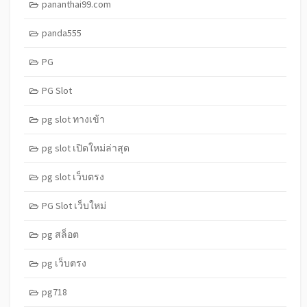
pananthai99.com
panda555
PG
PG Slot
pg slot ทางเข้า
pg slot เปิดใหม่ล่าสุด
pg slot เว็บตรง
PG Slot เว็บใหม่
pg สล็อต
pg เว็บตรง
pg718