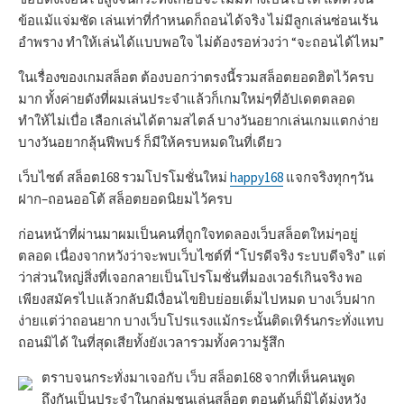
ข้อแม้แจ่มชัด เล่นเท่าที่กำหนดก็ถอนได้จริง ไม่มีลูกเล่นซ่อนเร้น
อำพราง ทำให้เล่นได้แบบพอใจ ไม่ต้องรอห่วงว่า “จะถอนได้ไหม”
ในเรื่องของเกมสล็อต ต้องบอกว่าตรงนี้รวมสล็อตยอดฮิตไว้ครบ
มาก ทั้งค่ายดังที่ผมเล่นประจำแล้วก็เกมใหม่ๆที่อัปเดตตลอด
ทำให้ไม่เบื่อ เลือกเล่นได้ตามสไตล์ บางวันอยากเล่นเกมแตกง่าย
บางวันอยากลุ้นฟีพบร์ ก็มีให้ครบหมดในที่เดียว
เว็บไซต์ สล็อต168 รวมโปรโมชั่นใหม่
happy168
แจกจริงทุกๆวัน
ฝาก–ถอนออโต้ สล็อตยอดนิยมไว้ครบ
ก่อนหน้าที่ผ่านมาผมเป็นคนที่ถูกใจทดลองเว็บสล็อตใหม่ๆอยู่
ตลอด เนื่องจากหวังว่าจะพบเว็บไซต์ที่ “โปรดีจริง ระบบดีจริง” แต่
ว่าส่วนใหญ่สิ่งที่เจอกลายเป็นโปรโมชั่นที่มองเวอร์เกินจริง พอ
เพียงสมัครไปแล้วกลับมีเงื่อนไขยิบย่อยเต็มไปหมด บางเว็บฝาก
ง่ายแต่ว่าถอนยาก บางเว็บโปรแรงแม้กระนั้นติดเทิร์นกระทั่งแทบ
ถอนมิได้ ในที่สุดเสียทั้งยังเวลารวมทั้งความรู้สึก
ตราบจนกระทั่งมาเจอกับ เว็บ สล็อต168 จากที่เห็นคนพูด
ถึงกันเป็นประจำในกลุ่มชนเล่นสล็อต ตอนต้นก็มิได้มุ่งหวัง