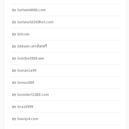
betwin6666.com
betworld369hot.com
bitcoin
bkkwin เครดิตฟรี
bombet888.win
bonanza99
bonus888
boonlert1688.com
brazil999
bwvip4.com