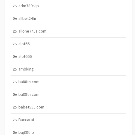
adm789.vip
allbet24hr
allone745s.com
alot66
alot666
ambking
ba88th.com
ba88th.com
babet555.com
Baccarat
baj88thb