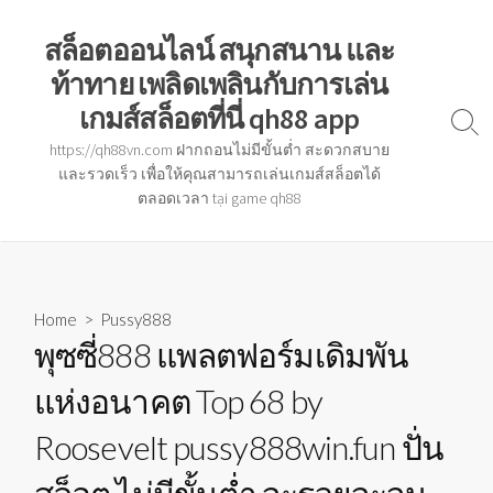
Skip
to
สล็อตออนไลน์ สนุกสนาน และ
content
ท้าทาย เพลิดเพลินกับการเล่น
เกมส์สล็อตที่นี่ qh88 app
Sear
https://qh88vn.com ฝากถอนไม่มีขั้นต่ำ สะดวกสบาย
Togg
และรวดเร็ว เพื่อให้คุณสามารถเล่นเกมส์สล็อตได้
ตลอดเวลา tại game qh88
Home
>
Pussy888
พุซซี่888 แพลตฟอร์มเดิมพัน
แห่งอนาคต Top 68 by
Roosevelt pussy888win.fun ปั่น