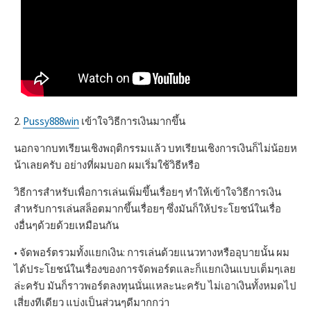
2.
Pussy888win
เข้าใจวิธีการเงินมากขึ้น
นอกจากบทเรียนเชิงพฤติกรรมแล้ว บทเรียนเชิงการเงินก็ไม่น้อยห
น้าเลยครับ อย่างที่ผมบอก ผมเริ่มใช้วิธีหรือ
วิธีการสำหรับเพื่อการเล่นเพิ่มขึ้นเรื่อยๆ ทำให้เข้าใจวิธีการเงิน
สำหรับการเล่นสล็อตมากขึ้นเรื่อยๆ ซึ่งมันก็ให้ประโยชน์ในเรื่อ
งอื่นๆด้วยด้วยเหมือนกัน
• จัดพอร์ตรวมทั้งแยกเงิน: การเล่นด้วยแนวทางหรืออุบายนั้น ผม
ได้ประโยชน์ในเรื่องของการจัดพอร์ตและก็แยกเงินแบบเต็มๆเลย
ล่ะครับ มันก็ราวพอร์ตลงทุนนั่นแหละนะครับ ไม่เอาเงินทั้งหมดไป
เสี่ยงทีเดียว แบ่งเป็นส่วนๆดีมากกว่า