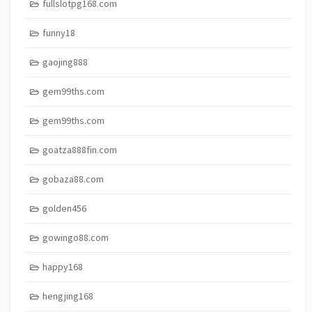
fullslotpg168.com
funny18
gaojing888
gem99ths.com
gem99ths.com
goatza888fin.com
gobaza88.com
golden456
gowingo88.com
happy168
hengjing168