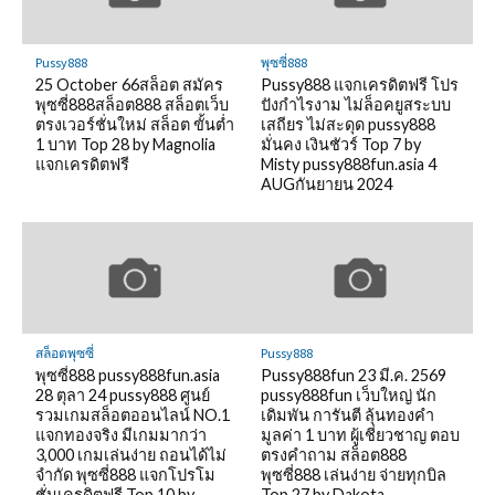
Pussy888
พุซซี่888
25 October 66สล็อต สมัคร
Pussy888 แจกเครดิตฟรี โปร
พุซซี่888สล็อต888 สล็อตเว็บ
ปังกำไรงาม ไม่ล็อคยูสระบบ
ตรงเวอร์ชั่นใหม่ สล็อต ขั้นต่ำ
เสถียร ไม่สะดุด pussy888
1 บาท Top 28 by Magnolia
มั่นคง เงินชัวร์ Top 7 by
แจกเครดิตฟรี
Misty pussy888fun.asia 4
AUGกันยายน 2024
สล็อตพุซซี่
Pussy888
พุซซี่888 pussy888fun.asia
Pussy888fun 23 มี.ค. 2569
28 ตุลา 24 pussy888 ศูนย์
pussy888fun เว็บใหญ่ นัก
รวมเกมสล็อตออนไลน์ NO.1
เดิมพัน การันตี ลุ้นทองคำ
แจกทองจริง มีเกมมากว่า
มูลค่า 1 บาท ผู้เชี่ยวชาญ ตอบ
3,000 เกมเล่นง่าย ถอนได้ไม่
ตรงคำถาม สล็อต888
จำกัด พุซซี่888 แจกโปรโม
พุซซี่888 เล่นง่าย จ่ายทุกบิล
ชั่นเครดิตฟรี Top 10 by
Top 27 by Dakota