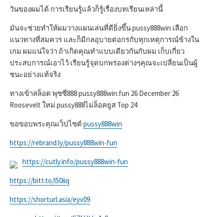
วันของผมได้ การเรียนรู้แล้วก็รู้เรื่องบทเรียนเหล่านี้
มันจะช่วยทำให้ผมวางแผนเล่นที่ดียิ่งขึ้น pussy888win เลือก
แนวทางที่สมควร และก็มีกลอุบายต่อกรกับทุกเหตุการณ์ข้างใน
เกม ผมแน่ใจว่า ถ้าเกิดคุณทำแบบเดียวกันกับผม เก็บเกี่ยว
ประสบการณ์เอาไว้ เรียนรู้จุดบกพร่องต่างๆคุณจะเปลี่ยนเป็นผู้
ชนะอย่างแท้จริง
ทางเข้าสล็อต พุซซี่888 pussy888win.fun 26 December 26
Roosevelt ใหม่ pussy888ไม่ล็อคยูส Top 24
ขอขอบพระคุณเว็ปไซต์
pussy888win
https://rebrand.ly/pussy888win-fun
https://cutly.info/pussy888win-fun
https://bitt.to/l50iiq
https://shorturl.asia/eyv09