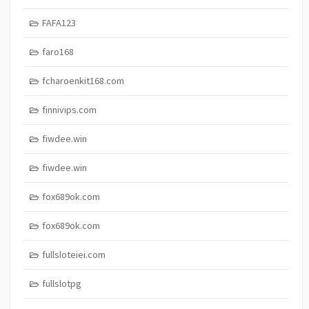
FAFA123
faro168
fcharoenkit168.com
finnivips.com
fiwdee.win
fiwdee.win
fox689ok.com
fox689ok.com
fullsloteiei.com
fullslotpg