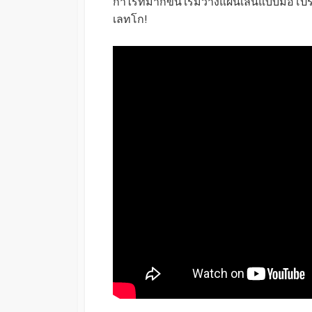
กำไรที่มากขึ้น เริ่มวางแผนเล่นแบบมือโปรไ
เลทโก!