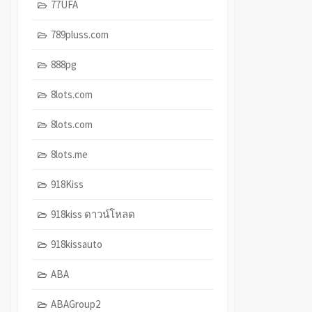
77UFA
789pluss.com
888pg
8lots.com
8lots.com
8lots.me
918Kiss
918kiss ดาวน์โหลด
918kissauto
ABA
ABAGroup2