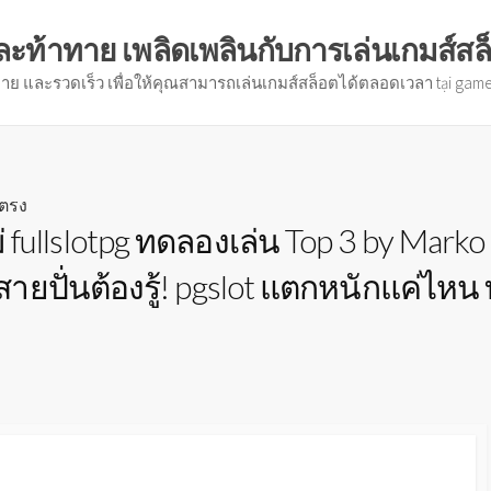
ท้าทาย เพลิดเพลินกับการเล่นเกมส์สล็อต
บาย และรวดเร็ว เพื่อให้คุณสามารถเล่นเกมส์สล็อตได้ตลอดเวลา tại game
บตรง
 fullslotpg ทดลองเล่น Top 3 by Marko
สายปั่นต้องรู้! pgslot แตกหนักแค่ไห