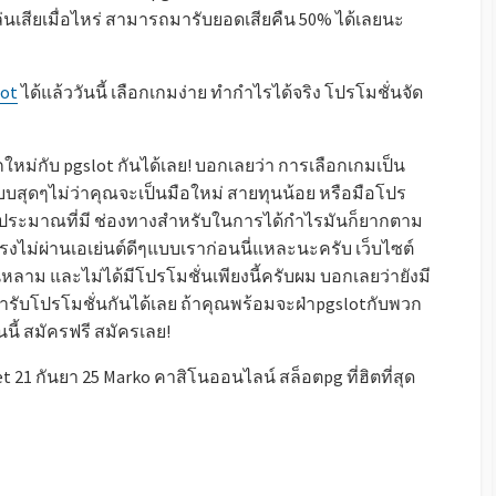
นเสียเมื่อไหร่ สามารถมารับยอดเสียคืน 50% ได้เลยนะ
lot
ได้แล้ววันนี้ เลือกเกมง่าย ทำกำไรได้จริง โปรโมชั่นจัด
ม่กับ pgslot กันได้เลย! บอกเลยว่า การเลือกเกมเป็น
ดๆไม่ว่าคุณจะเป็นมือใหม่ สายทุนน้อย หรือมือโปร
บประมาณที่มี ช่องทางสำหรับในการได้กำไรมันก็ยากตาม
็บตรงไม่ผ่านเอเย่นต์ดีๆแบบเราก่อนนี่แหละนะครับ เว็บไซต์
ลาม และไม่ได้มีโปรโมชั่นเพียงนี้ครับผม บอกเลยว่ายังมี
ารับโปรโมชั่นกันได้เลย ถ้าคุณพร้อมจะฝ่าpgslotกับพวก
นี้ สมัครฟรี สมัครเลย!
t 21 กันยา 25 Marko คาสิโนออนไลน์ สล็อตpg ที่ฮิตที่สุด