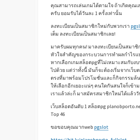
คุณสามารถเล่นเกมได้ตามใจ ถ้าเกิดคุณเล่
ครับ ยอมรับได้วันละ 1 ครั้งเท่านั้น
ลงทะเบียนเป็นสมาชิกใหม่กับพวกเรา
pgs
เต็ม ลงทะเบียนเป็นสมาชิกเลย!
มาครับผมทุกคน! มาลงทะเบียนเป็นสมาชิกให
หัวใจสำคัญของกระบวนการทำผลกำไรแบบสุ
หากเลือกเกมสล็อตpgที่ไม่เหมาะสมกับง
ไปด้วย แต่ว่าทั้งนี้ มันก็จะต้องเริ่มจากเว
ตรงที่มาพร้อมโปรโมชั่นและก็กิจกรรมล้นห
ให้เลือกอีกเยอะแน่ๆ คนใดกันสนใจก็เข้าม
เราแล้วล่ะก็ มาสมัครสมาชิกใหม่ได้แล้ววัน
เว็บสล็อตอันดับ 1 สล็อตpg planobporto.ne
Top 46
ขอขอบคุณมากweb
pgslot
https://bit.ly/planobporto_fullslot