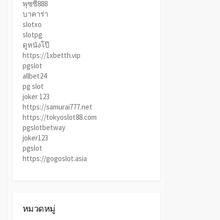
พุซซี่888
บาคาร่า
slotxo
slotpg
ดูหนังโป๊
https://1xbetth.vip
pgslot
allbet24
pg slot
joker 123
https://samurai777.net
https://tokyoslot88.com
pgslotbetway
joker123
pgslot
https://gogoslot.asia
หมวดหมู่