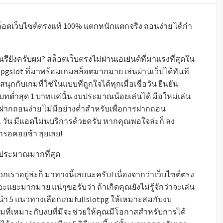
 สล็อตเว็บไซต์ตรงแท้ 100% แตกหนักแตกจริง ถอนง่าย ได้กำ
ึยังครับผม? สล็อตเว็บตรงไม่ผ่านเอเย่นต์ที่มาแรงที่สุดใน
 pgslot ที่มาพร้อมเกมสล็อตมากมาย เล่นผ่านเว็บได้ทันที
ุกกับเกมที่ใช่ในแบบที่ถูกใจได้ทุกเมื่อเชื่อวัน ยืนยัน
บทต่ำสุด 1 บาทแค่นั้น งบประมาณน้อยเล่นได้ มือใหม่เล่น
ๆฝากถอนง่าย ไม่มีอย่างต่ำสำหรับเพื่อการฝากถอน
 วัน มีแอดไม่นบริการด้วยครับ หากคุณพอใจล่ะก็ ลง
่ารอคอยช้า ลุยเลย!
งบประมาณมากที่สุด
ราอยู่ล่ะก็ มาทางนี้เลยนะครับ! เนื่องจากว่าเว็บไซต์ตรง
ะแยะมากมาย แน่ๆขอรับว่า ถ้าเกิดคุณยังไม่รู้จักว่าจะเล่น
นำ 5 แนวทางเลือกเกมfullslotpg ให้เหมาะสมกับงบ
ที่เหมาะกับงบที่มีจะช่วยให้คุณมีโอกาสสำหรับการได้