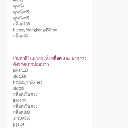
ดูหนัง
ดูหนังฟรี
ดูหนังฟรี
สล็อต168
https://hongkong456.me
สล็อต66
เว็บคาสิโนน่าเล่น ทั้ง
สล็อต
และ
บาคาร่า
ตึงจริงแตกบ่อยมาก
joker123
slot168
https://jin55.net
slot99
สล็อตเว็บตรง
jinda44
สล็อตเว็บตรง
สล็อต888
JINDA888
pgslot