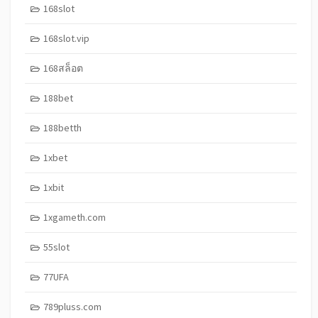
168slot
168slot.vip
168สล็อต
188bet
188betth
1xbet
1xbit
1xgameth.com
55slot
77UFA
789pluss.com