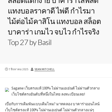
สล็อตแตกง่าย บาคาร่าไลฟ์สด
แทงบอลราคาดี ไพ่ดี กำไรมา
ไม้ต่อไม้คาสิโน แทงบอล สล็อต
บาคาร่า เกมไว จบไว กำไรจริง
Top 27 by Basil
PUBLISHED
AUTHOR
7 สิงหาคม 2025
SEAN MITCHELL
DATE
Sagame เว็บตรงแท้ 100% ไม่ผ่านเอเย่นต์ ไม่ผ่านตัวกลาง
เว็บไซต์ตรงอันดับที่หนึ่งในไทย ลงทะเบียนเลย!
เบื่อกับการเดิมพันแบบเดิมไหม? มาทดลอง บาคาร่าออนไลน์
เว็บไซต์ตรงแท้ 100% ไม่ผ่านเอเย่นต์ ไม่ผ่านตัวกลางแน่ๆ