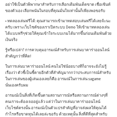
อย่าใช้เป็นตัวพิพากษาสำหรับการเลือกเดิมพันเด็ดขาด เชื่อเซ้นท์
ของตัวเอง เลือกพนันในรอบที่คุณมั่นใจเท่านั้นก็เพียงพอขอรับ
• ทดลองเล่นฟรีได้: คุณสามารถเข้ามาทดสอบเล่นฟรีได้เลยจ้ะนะ
ครับ เพราะเว็บไซต์ของเราเปิดระบบ Demo ให้เข้ามาทดลองเล่น
ได้แบบฟรีๆช่วยให้คุณเข้าใจระบบเกมได้มากขึ้นก่อนเดิมพันด้วย
เงินจริง
รู้หรือเปล่า? การควบคุมอารมณ์สำหรับการเล่นบาคาร่าออนไลน์
สำคัญกว่าที่คิด!
ในการเล่นบาคาร่าออนไลน์ คนไม่ใช่น้อยบางทีก็อาจจะยังไม่รู้
เรื่องว่า ตัวชี้เป็นชี้ตายอีกตัวที่สำคัญมากกว่าประสบการณ์สำหรับ
ในการเล่นของผู้เล่นเองเลยก็คือ อารมณ์ในการเล่น sagame
นั่นเองครับผม
อารมณ์เป็นสิ่งที่เกิดขึ้นตามสถานการณ์หรือสถานการณ์ต่างๆที่
คนเราจะต้องเจออยู่แล้ว แต่ว่าในการเล่นบาคาร่าออนไลน์
เว็บไซต์ตรงนั้น อารมณ์เป็นตัวแปรสำคัญที่อาจส่งผลให้คุณได้
กำไรหรือขาดทุนได้เลยล่ะขอรับ ด้วยเหตุนั้น สิ่งที่ดีที่สุดสำหรับ