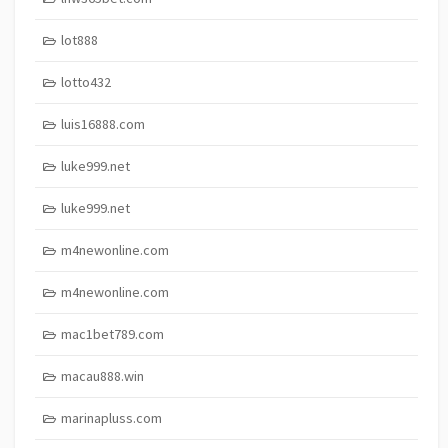
lot888
lotto432
luis16888.com
luke999.net
luke999.net
m4newonline.com
m4newonline.com
mac1bet789.com
macau888.win
marinapluss.com