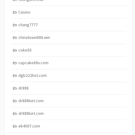
Casino
chang7777
chinatown888.win
coke55
cupcake88x.com
dgb222hot.com
dr888
dr888bet.com
dr888bet.com
ek4567.com