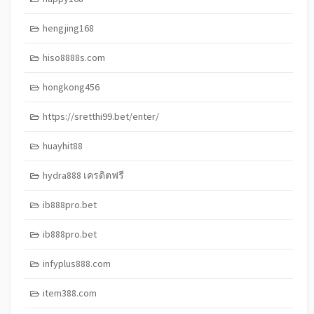
hengjing168
hiso8888s.com
hongkong456
https://sretthi99.bet/enter/
huayhit88
hydra888 เครดิตฟรี
ib888pro.bet
ib888pro.bet
infyplus888.com
item388.com