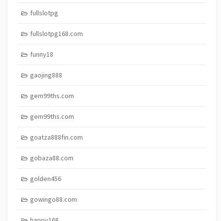
fullslotpg
fullslotpg168.com
funny18
gaojing888
gem99ths.com
gem99ths.com
goatza888fin.com
gobaza88.com
golden456
gowingo88.com
happy168