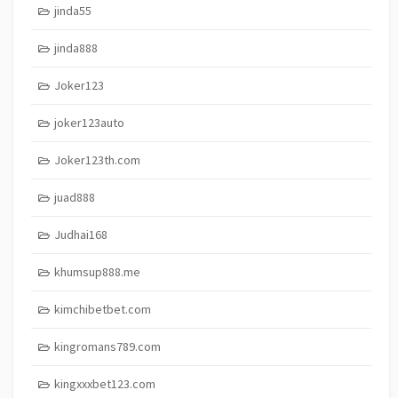
jinda55
jinda888
Joker123
joker123auto
Joker123th.com
juad888
Judhai168
khumsup888.me
kimchibetbet.com
kingromans789.com
kingxxxbet123.com