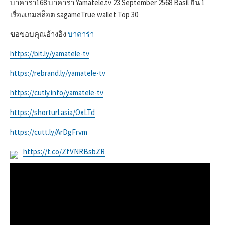
บาคาร่า168 บาคาร่า Yamatele.tv 23 September 2568 Basil ยืน 1
เรื่องเกมสล็อต sagameTrue wallet Top 30
ขอขอบคุณอ้างอิง
บาคาร่า
https://bit.ly/yamatele-tv
https://rebrand.ly/yamatele-tv
https://cutly.info/yamatele-tv
https://shorturl.asia/OxLTd
https://cutt.ly/ArDgFrvm
https://t.co/ZfVNRBsbZR