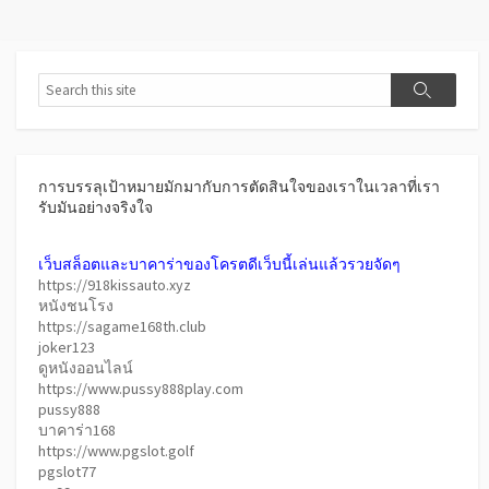
Search
Search
การบรรลุเป้าหมายมักมากับการตัดสินใจของเราในเวลาที่เรา
รับมันอย่างจริงใจ
เว็บสล็อตและบาคาร่าของโครตดีเว็บนี้เล่นแล้วรวยจัดๆ
https://918kissauto.xyz
หนังชนโรง
https://sagame168th.club
joker123
ดูหนังออนไลน์
https://www.pussy888play.com
pussy888
บาคาร่า168
https://www.pgslot.golf
pgslot77