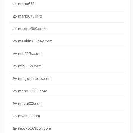
mario678
mario678.info
medee989.com
meekin365day.com
mib555s.com
mib555s.com
mmgoldsbets.com
mono16888.com
moza888.com
mwin9s.com
niseko168bet.com