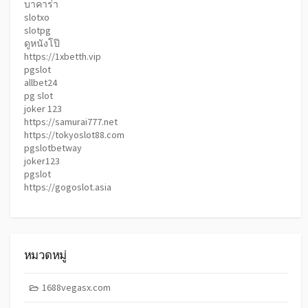
บาคาร่า
slotxo
slotpg
ดูหนังโป๊
https://1xbetth.vip
pgslot
allbet24
pg slot
joker 123
https://samurai777.net
https://tokyoslot88.com
pgslotbetway
joker123
pgslot
https://gogoslot.asia
หมวดหมู่
1688vegasx.com