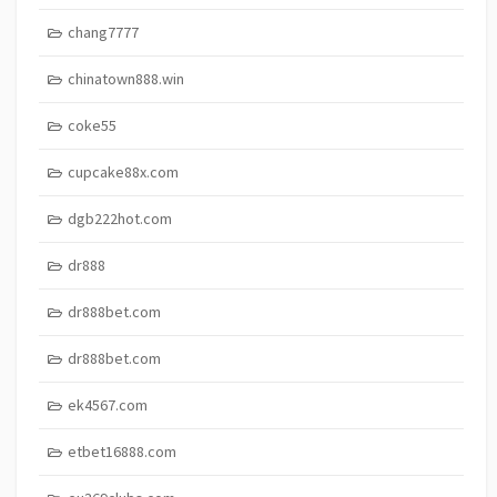
chang7777
chinatown888.win
coke55
cupcake88x.com
dgb222hot.com
dr888
dr888bet.com
dr888bet.com
ek4567.com
etbet16888.com