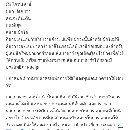
เว็บไซต์แห่งนี้
บอกได้เลยว่า
คุณจะตื่นเต้น
แล้วก็สุข
สบายเมื่อใด
ก็ตามเล่นเกมกับเว็บเราอย่างแน่แท้ แม้กระนั้นสำหรับมือใหม่ที่
ต้องการจะเล่นบาคาร่า คาสิโนออนไลน์ เรามีข้อเสนอแนะสำหรับ
ผู้เล่นมือใหม่มาฝากว่าก่อนเล่นบาคาร่าคุณต้องรู้อะไรบ้าง เพื่อไม่
ให้ท่านเสียเปรียบรวมทั้งสามารถเล่นเกมบาคาร่าได้อย่างมี
ประสิทธิภาพสูงสุด
1.กำหนดเป้าหมายสำหรับเพื่อการใช้เงินลงทุนเล่นบาคาร่าให้เด่น
ชัด
เกม บาคาร่าออนไลน์ เป็นเกมที่จะทำให้สมาชิก สุขสบายในการ
เล่นเกมได้เป็นแบบอย่างการเล่นเกมที่ล้ำสมัย และสร้างค่า
มากมายก่ายกองให้กับคุณได้สะดวกสบายในการเล่นเกมที่เว็บนี้
อย่างไม่ต้องสงสัย การที่คุณกำหนดเป้าหมายในการเล่นเกมให้
ชัดเจนจะมีผลให้คุณทราบดีว่าหนทาง สำหรับเพื่อการเล่นเกม
คา