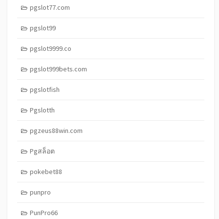
pgslot77.com
pgslot99
pgslot9999.co
pgslot999bets.com
pgslotfish
Pgslotth
pgzeus88win.com
Pgสล็อต
pokebet88
punpro
PunPro66