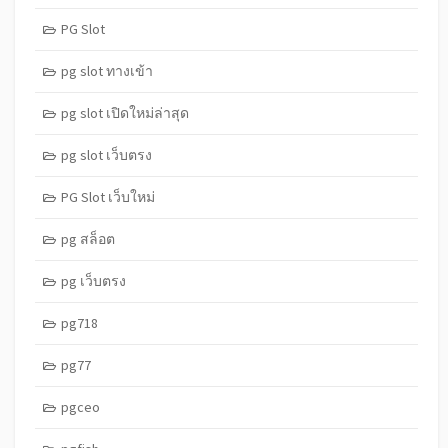
PG Slot
pg slot ทางเข้า
pg slot เปิดใหม่ล่าสุด
pg slot เว็บตรง
PG Slot เว็บใหม่
pg สล็อต
pg เว็บตรง
pg718
pg77
pgceo