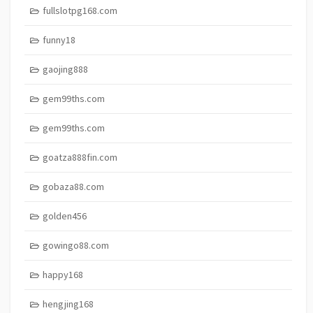
fullslotpg168.com
funny18
gaojing888
gem99ths.com
gem99ths.com
goatza888fin.com
gobaza88.com
golden456
gowingo88.com
happy168
hengjing168