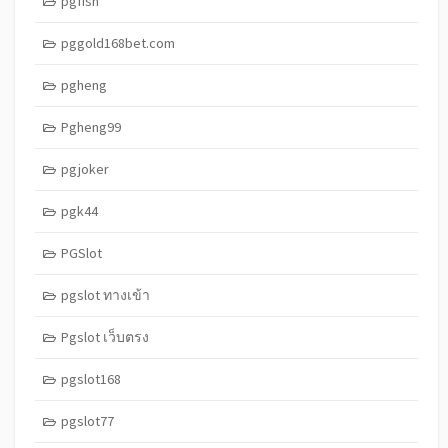
pgfish
pggold168bet.com
pgheng
Pgheng99
pgjoker
pgk44
PGSlot
pgslot ทางเข้า
Pgslot เว็บตรง
pgslot168
pgslot77