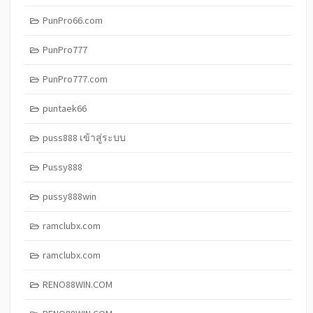
PunPro66.com
PunPro777
PunPro777.com
puntaek66
puss888 เข้าสู่ระบบ
Pussy888
pussy888win
ramclubx.com
ramclubx.com
RENO88WIN.COM