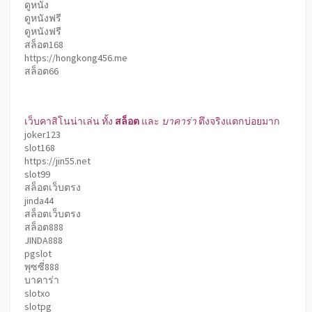
ดูหนัง
ดูหนังฟรี
ดูหนังฟรี
สล็อต168
https://hongkong456.me
สล็อต66
เว็บคาสิโนน่าเล่น ทั้ง
สล็อต
และ
บาคาร่า
ตึงจริงแตกบ่อยมาก
joker123
slot168
https://jin55.net
slot99
สล็อตเว็บตรง
jinda44
สล็อตเว็บตรง
สล็อต888
JINDA888
pgslot
พุซซี่888
บาคาร่า
slotxo
slotpg