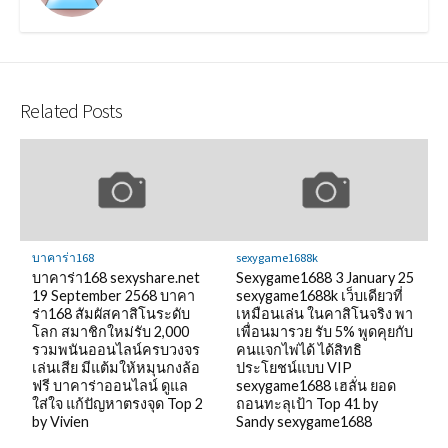
Related Posts
บาคาร่า168
sexygame1688k
บาคาร่า168 sexyshare.net
Sexygame1688 3 January 25
19 September 2568 บาคา
sexygame1688k เว็บเดียวที่
ร่า168 สัมผัสคาสิโนระดับ
เหมือนเล่น ในคาสิโนจริง พา
โลก สมาชิกใหม่รับ 2,000
เพื่อนมารวย รับ 5% พูดคุยกับ
รวมพนันออนไลน์ครบวงจร
คนแจกไพ่ได้ ได้สิทธิ
เล่นเสีย มีแต้มให้หมุนกงล้อ
ประโยชน์แบบ VIP
ฟรี บาคาร่าออนไลน์ ดูแล
sexygame1688 เฮลั่น ยอด
ใส่ใจ แก้ปัญหาตรงจุด Top 2
ถอนทะลุเป้า Top 41 by
by Vivien
Sandy sexygame1688