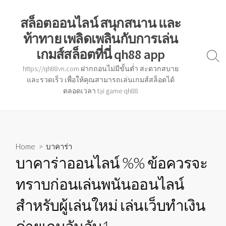
Skip
to
สล็อตออนไลน์ สนุกสนาน และ
content
ท้าทาย เพลิดเพลินกับการเล่น
เกมส์สล็อตที่นี่ qh88 app
Sear
https://qh88vn.com ฝากถอนไม่มีขั้นต่ำ สะดวกสบาย
Togg
และรวดเร็ว เพื่อให้คุณสามารถเล่นเกมส์สล็อตได้
ตลอดเวลา tại game qh88
Home
>
บาคาร่า
บาคาร่าออนไลน์ %% ข้อควรจะ
ทราบก่อนเล่นพนันออนไลน์
สำหรับผู้เล่นใหม่ เล่นเว็บทำเงิน