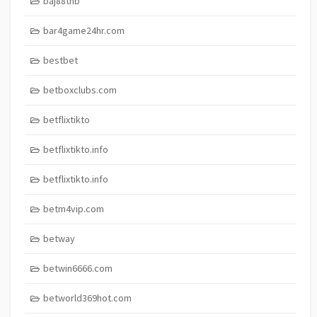
baj88thb
bar4game24hr.com
bestbet
betboxclubs.com
betflixtikto
betflixtikto.info
betflixtikto.info
betm4vip.com
betway
betwin6666.com
betworld369hot.com