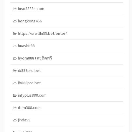
hiso8888s.com
hongkong456
https://sretthi99.bet/enter/
huayhit88
hydra888 เครดิตฟรี
ib888pro.bet
ib888pro.bet
infyplus888.com
item388.com
jinda55