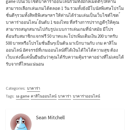
game เป็นเว็บไซต์บาคาร่าออนไลน์รวมทั้งมีกลเม็ดดีๆให้ท่าน
สามารถเลือกเล่นเกมได้ตลอด 1 วัน รวมทั้งยังมีโบนัสพิเศษโปรโม
ชั่นดีๆรวมทั้งสิทธิพิเศษฯลฯ ให้ท่านได้ร่วมเล่นเป็นเว็บไซต์ไซต ์
บาคาร่าออนไลน ์อันดับ 1 ของไทย ที่สร้างการปรากฏดีๆให้คุณ
สามารถสนุกสนานไปกับรูปแบบการเล่นเกมที่นำสมัย มีโปร
ต้อนรับสมาชิกแจกฟรี 50 บาทและโปรเพิ่มเติมเงิน 200 บาทรับ
500 บาทหรือโปรโมชั่นอื่นๆเป็นต้น มาเบิกบานกับ เกม คาสิโน
ออนไลน์ อัศจรรย์ที่เกมออนไลน์ที่ได้เงินได้ใจได้ความสุข ต้อง
เว็บแห่งนี้แค่นั้นยืนยันว่าคุณได้รับความคุ้มราคาอย่างที่ไม่เคยได้
รับจากที่ไหนแน่นอน
Categories:
บาคาร่า
Tags:
sa game
คาสิโนออนไลน์
บาคาร่า
บาคาร่าออนไลน์
Sean Mitchell