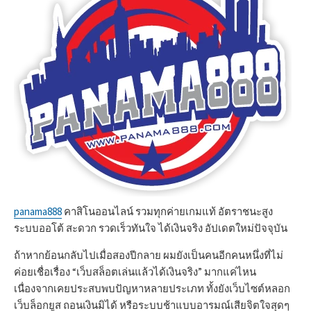
panama888
คาสิโนออนไลน์ รวมทุกค่ายเกมแท้ อัตราชนะสูง
ระบบออโต้ สะดวก รวดเร็วทันใจ ได้เงินจริง อัปเดตใหม่ปัจจุบัน
ถ้าหากย้อนกลับไปเมื่อสองปีกลาย ผมยังเป็นคนอีกคนหนึ่งที่ไม่
ค่อยเชื่อเรื่อง “เว็บสล็อตเล่นแล้วได้เงินจริง” มากแค่ไหน
เนื่องจากเคยประสบพบปัญหาหลายประเภท ทั้งยังเว็บไซต์หลอก
เว็บล็อกยูส ถอนเงินมิได้ หรือระบบช้าแบบอารมณ์เสียจิตใจสุดๆ