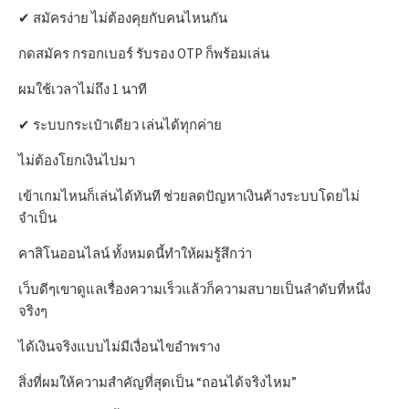
✔ สมัครง่าย ไม่ต้องคุยกับคนไหนกัน
กดสมัคร กรอกเบอร์ รับรอง OTP ก็พร้อมเล่น
ผมใช้เวลาไม่ถึง 1 นาที
✔ ระบบกระเป๋าเดียว เล่นได้ทุกค่าย
ไม่ต้องโยกเงินไปมา
เข้าเกมไหนก็เล่นได้ทันที ช่วยลดปัญหาเงินค้างระบบโดยไม่
จำเป็น
คาสิโนออนไลน์ ทั้งหมดนี้ทำให้ผมรู้สึกว่า
เว็บดีๆเขาดูแลเรื่องความเร็วแล้วก็ความสบายเป็นลำดับที่หนึ่ง
จริงๆ
ได้เงินจริงแบบไม่มีเงื่อนไขอำพราง
สิ่งที่ผมให้ความสำคัญที่สุดเป็น “ถอนได้จริงไหม”