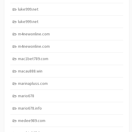
luke999.net
luke999.net
m4newonline.com
m4newonline.com
mac1bet789.com
macau888.win
marinapluss.com
mario678
mario678.info
medee989.com