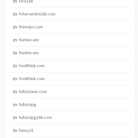
faro168
fcharoenkit168.com
finnivips.com
fiwdee.win
fiwdee.win
fox689ok.com
fox689ok.com
fullsloteiei.com
fullslotpg
fullslotpg168.com
funny18