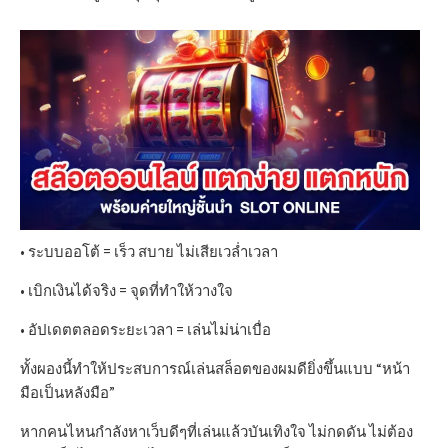
• ระบบออโต้ = เร็ว สบาย ไม่เสียเวล่ำเวลา
• เบิกเงินได้จริง = จุดที่ทำให้วางใจ
• อัปเดตตลอดระยะเวลา = เล่นไม่น่าเบื่อ
ทั้งผองนี้ทำให้ประสบการณ์เล่นสล็อตของผมดียิ่งขึ้นแบบ “หน้า
มือเป็นหลังมือ”
หากคนไหนกำลังหาเว็บดีๆที่เล่นแล้วบันเทิงใจ ไม่กดดัน ไม่ต้อง