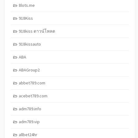
8lots.me
918Kiss
918kiss ดาวน์โหลด
918kissauto
ABA
ABAGroup2
abbet789.com
acebet789.com
adm789.info
adm789.vip
allbet24hr