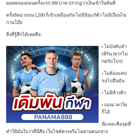
ผมทดลองถอนครั้งแรก 300 บาท ปรากฏว่าเงินเข้าในทันที
ครั้งถัดมาถอน 1,500 ก็เข้าเหมือนกัน ไม่มีข้อแก้ตัว ไม่มีเงื่อนไข
กวนโอ๊ย
สิ่งที่รู้สึกได้เลยคือ:
• ไม่บังคับทำ
เทิร์น (หากไม่
กดรับโปร)
• ไม่ต้องแคป
จอไปยืนยัน
• ไม่มีค้างคิว
• ถอนเวลาใด
ก็ได้
นี่แหละคือจุดที่
ทำให้มั่นใจว่าที่นี่คือ เว็บไซต์ตรงจริง ไม่ผ่านคนกลาง