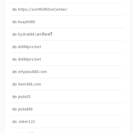
https://sretthi99.bet/enter/
huayhit88
hydra888 เครดิตฟรี
ib888pro.bet
ib888pro.bet
infyplus888.com
item388.com
jinda55
jinda888
Joker123