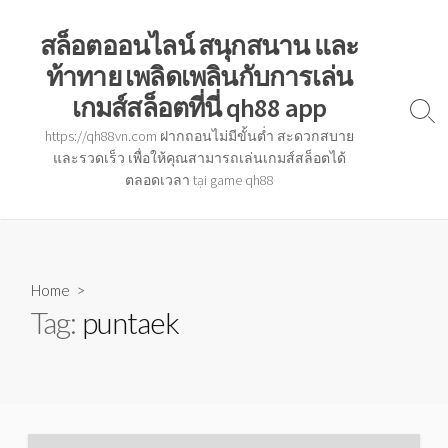
Skip
to
สล็อตออนไลน์ สนุกสนาน และ
content
ท้าทาย เพลิดเพลินกับการเล่น
เกมส์สล็อตที่นี่ qh88 app
Sear
https://qh88vn.com ฝากถอนไม่มีขั้นต่ำ สะดวกสบาย
Togg
และรวดเร็ว เพื่อให้คุณสามารถเล่นเกมส์สล็อตได้
ตลอดเวลา tại game qh88
Home
>
Tag:
puntaek