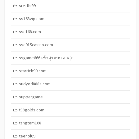
sretthi99
ss168vip.com
ssc168.com
ssc915casino.com
ssgame666 เข้าสู่ระบบ ล่าสุด
starrich99.com
sudyod888s.com
suppergame
t88golds.com
tangtem168
teenoi69