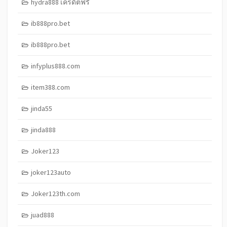
hydra888 เครดิตฟรี
ib888pro.bet
ib888pro.bet
infyplus888.com
item388.com
jinda55
jinda888
Joker123
joker123auto
Joker123th.com
juad888