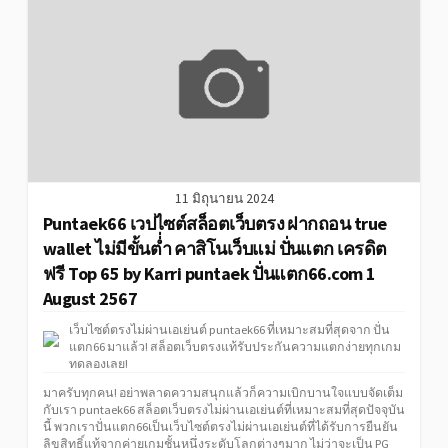
11 มิถุนายน 2024
Puntaek66 เวปไซต์สล็อตเว็บตรง ฝากถอน true
wallet ไม่มีขั้นต่่ำ คาสิโนเว็บแม่ ปั่นแตก เครดิต
ฟรี Top 65 by Karri puntaek ปั่นแตก66.com 1
August 2567
เว็บไซต์ตรงไม่ผ่านเอเย่นต์ puntaek66 ที่เหมาะสมที่สุดจาก ปั่น
แตก66 มาแล้ว! สล็อตเว็บตรงแท้รับประกันความแตกง่ายทุกเกม
ทดลองเลย!
มาครับทุกคน! อย่าพลาดความสนุกแล้วก็ความเบิกบานใจแบบจัดเต็ม
กับเรา puntaek66 สล็อตเว็บตรงไม่ผ่านเอเย่นต์ที่เหมาะสมที่สุดปัจจุบัน
นี้ พวกเราปั่นแตก66เป็นเว็บไซต์ตรงไม่ผ่านเอเย่นต์ที่ได้รับการยืนยัน
ลิขสิทธิ์แท้จากค่ายเกมชั้นหนึ่งระดับโลกต่างๆมาก ไม่ว่าจะเป็น PG