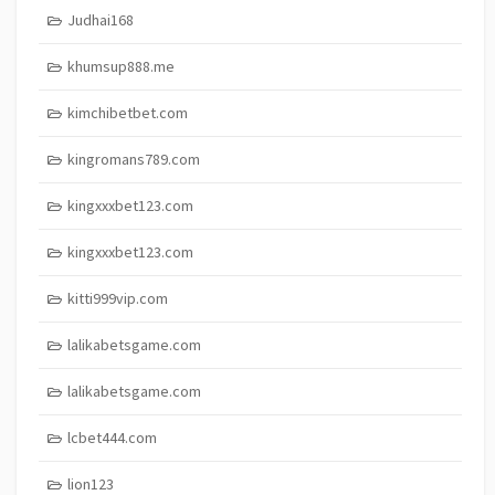
Judhai168
khumsup888.me
kimchibetbet.com
kingromans789.com
kingxxxbet123.com
kingxxxbet123.com
kitti999vip.com
lalikabetsgame.com
lalikabetsgame.com
lcbet444.com
lion123