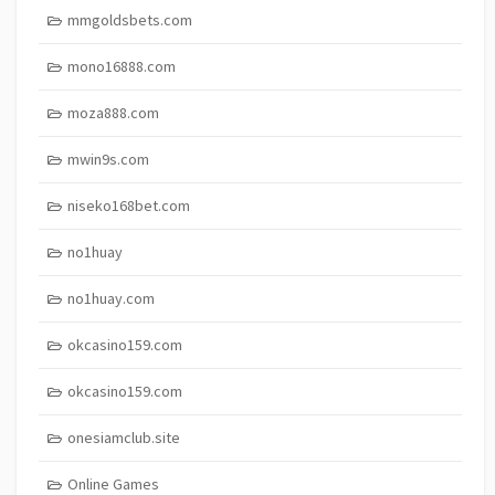
mmgoldsbets.com
mono16888.com
moza888.com
mwin9s.com
niseko168bet.com
no1huay
no1huay.com
okcasino159.com
okcasino159.com
onesiamclub.site
Online Games