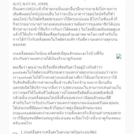
SLOT, SLOT XO, JOKER,
ปั่นแตก
LIVE22 แล้วก็ค่ายเกมปั่นแตกอื่นๆอีกมากมาย ยังไม่รวมการ
เดิมพันออนไลน์รูปแบบอื่น ไม่ว่าจะเป็น บาคาร่าออนไลน์หรือกีฬา
ออนไลน์ เว็บไซต์สล็อต66 ของเราก็มีครบแน่นอน มีโปรโมชั่นแล้วก็
กิจกรรมมากมายก่ายกองตอบสนองความต้องการของสมาชิกได้แบบ
ชิวๆสามารถเข้าใช้บริการกับเราได้ตลอด 1 วันโดยมีแอดมินคอยดูแล
แล้วก็ให้บริการที่ดีเยี่ยมที่สุดกับคุณด้วย อย่าพลาดโอกาสสำหรับใน
การได้กำไรกับสล็อต66เว็บไซต์ตรงแท้การันตีความแตกง่ายทุกเกม
ลองเลย!
เกมสล็อตออนไลน์บน สล็อต66 มีคุณลักษณะอะไรบ้างที่รับ
ประกันความแตกง่ายได้เงินจริง มาดูกันเลย!
ผมเชื่อว่า คุณน่าจะมีเรื่องที่สงสัยหรือคาใจอยู่บ้างกับคำว่า
puntaekเว็บไซต์ตรงแท้รับรองความแตกง่ายทุกเกม แน่นอนว่า พวก
เรา
puntaek
ไม่ได้โกหกอย่างแน่แท้ อย่างที่เราได้บอกไป พวกเราได้
รับลิขสิทธิ์แท้จากค่ายเกมชั้นนำระดับโลกจำนวนมาก มีเกมปั่น
แตก66เปิดให้บริการมากยิ่งกว่า 5,000 เกมบนเว็บ สามารถเล่นผ่านเว็บ
บราวเซอร์ได้ในทันที ไม่ต้องดาวน์โหลดหรือติดตั้งแอปพลิเคชั่นอี
กด้วยนั้น เกมสล็อตออนไลน์ทั้งสิ้นของพวกเรามีคุณลักษณะที่ดี
สำหรับในการรับประกันความแตกง่ายทุกเกมแน่นอนครับผม คุณจะ
ได้เล่นเกมที่มีคุณภาพแล้วก็คุณภาพสูง มีคุณลักษณะของ
เกมpuntaek66แตกง่าย แตกหนัก รวมทั้งแตกจริง สิ่งเกมต่างๆของพวก
เราก็มีคุณสมบัติครบสมบูรณ์แน่นอน จะมีอะไรบ้างนั้น มาดูกันเลยนะ
ครับ เลทโก!
1. เกมสล็อตจากสล็อตเว็บตรงมาพร้อมระบบ RNG