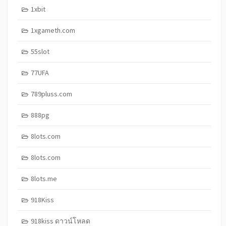
1xbit
1xgameth.com
55slot
77UFA
789pluss.com
888pg
8lots.com
8lots.com
8lots.me
918Kiss
918kiss ดาวน์โหลด