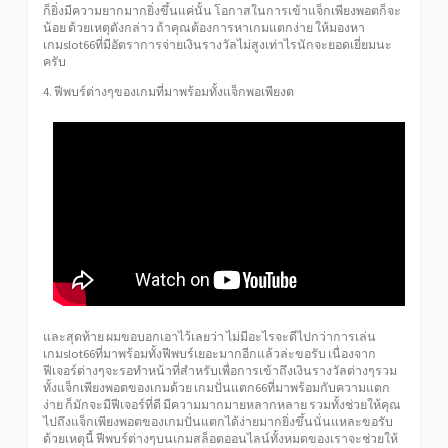
ก็ยิ่งมีความยากมากยิ่งขึ้นแค่นั้น โอกาสในการเข้าแจ็กเพียงพอตก็จะ
น้อย ด้วยเหตุดังกล่าว ถ้าคุณต้องการหาเกมแตกง่าย ให้มองหา
เกมslot66ที่มีอัตราการจ่ายเงินรางวัลไม่สูงเท่าไรนักจะยอดเยี่ยมนะ
ครับ
4. ฟีพบร์ต่างๆของเกมที่มาพร้อมทั้งแจ็กพอเพียงต
และสุดท้าย ผมขอบอกเอาไว้เลยว่า ไม่มีอะไรจะดีไปกว่าการเล่น
เกมslot66ที่มาพร้อมทั้งฟีพบร์เยอะมากอีกแล้วล่ะขอรับ เนื่องจาก
ฟีเจอร์ต่างๆจะรอทำหน้าที่สำหรับเพื่อการเข้าถึงเงินรางวัลต่างๆรวม
ทั้งแจ็กเพียงพอตของเกมด้วย เกมปั่นแตก66ที่มาพร้อมกับความแตก
ง่าย ก็มักจะมีฟีเจอร์ที่ดี มีความมากมายหลากหลาย รวมทั้งช่วยให้คุณ
ไปถึงแจ็กเพียงพอตของเกมปั่นแตกได้ง่ายมากยิ่งขึ้นนั่นแหละขอรับ
ด้วยเหตุนี้ ฟีพบร์ต่างๆบนเกมสล็อตออนไลน์ทั้งหมดของเราจะช่วยให้