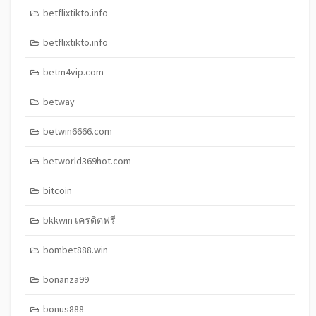
betflixtikto.info
betflixtikto.info
betm4vip.com
betway
betwin6666.com
betworld369hot.com
bitcoin
bkkwin เครดิตฟรี
bombet888.win
bonanza99
bonus888