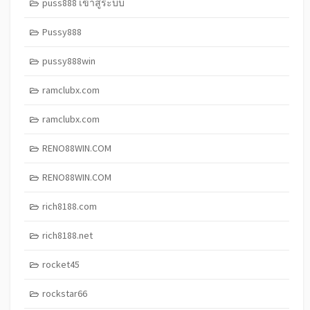
puss888 เข้าสู่ระบบ
Pussy888
pussy888win
ramclubx.com
ramclubx.com
RENO88WIN.COM
RENO88WIN.COM
rich8188.com
rich8188.net
rocket45
rockstar66