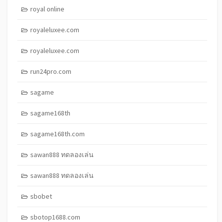
royal online
royaleluxee.com
royaleluxee.com
run24pro.com
sagame
sagame168th
sagame168th.com
sawan888 ทดลองเล่น
sawan888 ทดลองเล่น
sbobet
sbotop1688.com