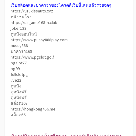
เว็บสล็อตและบาคาร่าของโครตดีเว็บนี้เล่นแล้วรวยจัดๆ
https://918kissauto.xyz
หนังชนโรง
https://sagame168th.club
joker123
ดูหนังออนไลน์
https://www.pussy888play.com
pussy888
บาคาร่า168
https://www.pgslot.golf
pgslot77
pg99
fullslotpg
live22
ดูหนัง
ดูหนังฟรี
ดูหนังฟรี
สล็อต168
https://hongkong456.me
สล็อต66