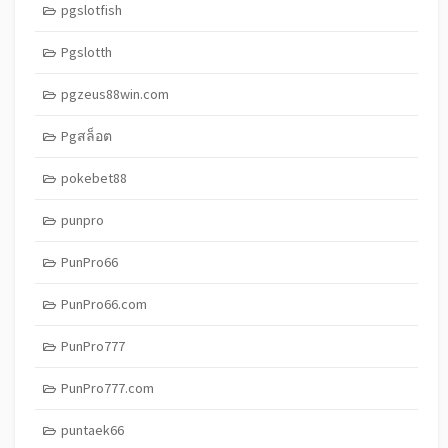
pgslotfish
Pgslotth
pgzeus88win.com
Pgสล็อต
pokebet88
punpro
PunPro66
PunPro66.com
PunPro777
PunPro777.com
puntaek66