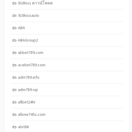
918kiss ดาวน์โหลด
918kissauto
ABA
ABAGroup2
abbet789.com
acebet789.com
adm789.info
adm789.vip
allbet24hr
allone745s.com
alot66