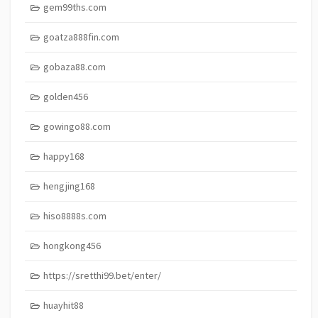
gem99ths.com
goatza888fin.com
gobaza88.com
golden456
gowingo88.com
happy168
hengjing168
hiso8888s.com
hongkong456
https://sretthi99.bet/enter/
huayhit88