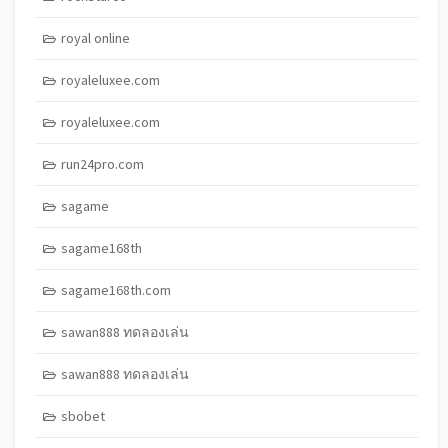
royal online
royaleluxee.com
royaleluxee.com
run24pro.com
sagame
sagame168th
sagame168th.com
sawan888 ทดลองเล่น
sawan888 ทดลองเล่น
sbobet