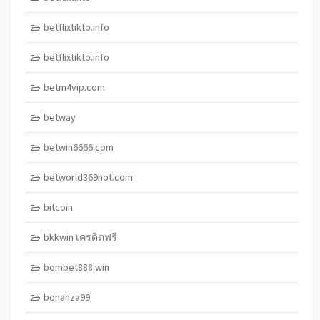
betflixtikto.info
betflixtikto.info
betm4vip.com
betway
betwin6666.com
betworld369hot.com
bitcoin
bkkwin เครดิตฟรี
bombet888.win
bonanza99