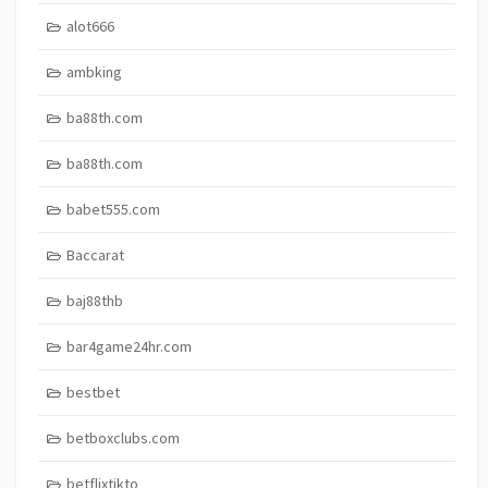
alot666
ambking
ba88th.com
ba88th.com
babet555.com
Baccarat
baj88thb
bar4game24hr.com
bestbet
betboxclubs.com
betflixtikto