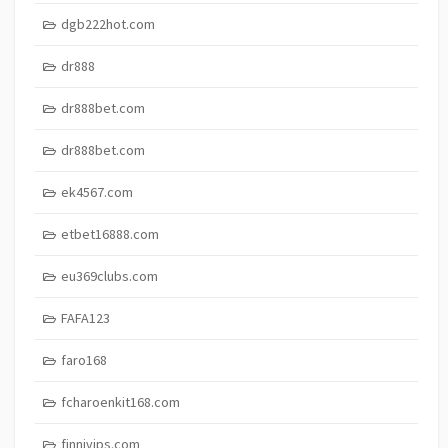
dgb222hot.com
dr888
dr888bet.com
dr888bet.com
ek4567.com
etbet16888.com
eu369clubs.com
FAFA123
faro168
fcharoenkit168.com
finnivips.com