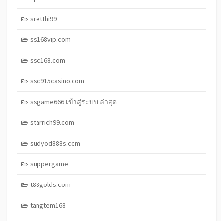
sretthi99
ss168vip.com
ssc168.com
ssc915casino.com
ssgame666 เข้าสู่ระบบ ล่าสุด
starrich99.com
sudyod888s.com
suppergame
t88golds.com
tangtem168