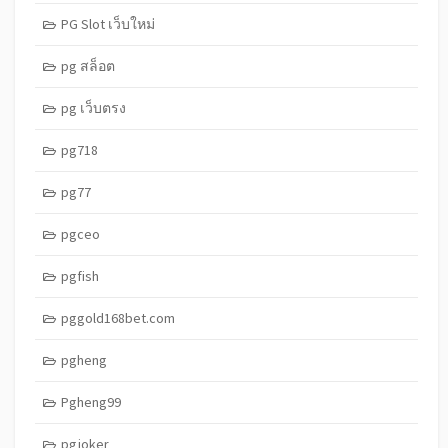
PG Slot เว็บใหม่
pg สล็อต
pg เว็บตรง
pg718
pg77
pgceo
pgfish
pggold168bet.com
pgheng
Pgheng99
pgjoker