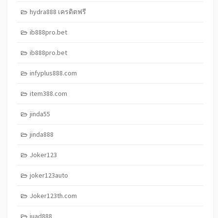
hydra888 เครดิตฟรี
ib888pro.bet
ib888pro.bet
infyplus888.com
item388.com
jinda55
jinda888
Joker123
joker123auto
Joker123th.com
juad888