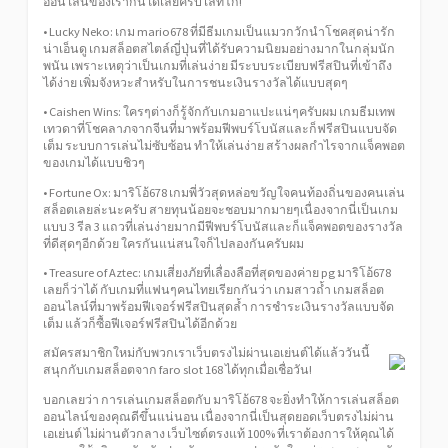
ออนไลน์ของเรากันได้เลยครับ เลทโก!
• Lucky Neko: เกม mario678 ที่มีธีมเกมเป็นแมวกวักนำโชคสุดน่ารัก
น่าเอ็นดู เกมสล็อตสไตล์ญี่ปุ่นที่ได้รับความนิยมอย่างมากในกลุ่มนัก
พนัน เพราะเหตุว่าเป็นเกมที่เล่นง่าย มีระบบระเบียบฟรีสปินที่เข้าถึง
ได้ง่าย เพิ่มจังหวะสำหรับในการชนะเงินรางวัลได้แบบสุดๆ
• Caishen Wins: ใครๆต่างก็รู้จักกับเกมอาแปะแน่ๆครับผม เกมธีมเทพ
เทวดาที่โชคลาภจากจีนที่มาพร้อมฟีพบร์โบนัสและก็ฟรีสปินแบบจัด
เต็ม ระบบการเล่นไม่ซับซ้อน ทำให้เล่นง่าย สร้างผลกำไรจากแจ็คพอต
ของเกมได้แบบชิวๆ
• Fortune Ox:
มาริโอ้678
เกมพี่วัวสุดหล่อขวัญใจคนท้องถิ่นของคนเล่น
สล็อตเลยล่ะนะครับ สายทุนน้อยจะชอบมากมายๆเนื่องจากนี่เป็นเกม
แบบ 3 รีล 3 แถวที่เล่นง่ายมากมีฟีพบร์โบนัสและก็แจ็คพอตของรางวัล
ที่ดีสุดๆอีกด้วย ใครกันแน่สนใจก็ไปลองกันครับผม
• Treasure of Aztec: เกมเสี่ยงภัยที่เลื่องลือที่สุดของค่าย pg มาริโอ้678
เลยก็ว่าได้ กับเกมที่แฟนๆคนไทยเรียกกันว่า เกมสาวถ้ำ เกมสล็อต
ออนไลน์ที่มาพร้อมฟีเจอร์ฟรีสปินสุดล้ำ การชำระเงินรางวัลแบบจัด
เต็ม แล้วก็ซื้อฟีเจอร์ฟรีสปินได้อีกด้วย
สมัครสมาชิกใหม่กับพวกเราเว็บตรงไม่ผ่านเอเย่นต์ได้แล้ววันนี้
สนุกกับเกมสล็อตจาก faro slot 168 ได้ทุกเมื่อเชื่อวัน!
บอกเลยว่า การเล่นเกมสล็อตกับ มาริโอ้678 จะยิ่งทำให้การเล่นสล็อต
ออนไลน์ของคุณดีขึ้นแน่นอน เนื่องจากนี่เป็นสุดยอดเว็บตรงไม่ผ่าน
เอเย่นต์ ไม่ผ่านตัวกลาง เว็บไซต์ตรงแท้ 100% ที่เราต้องการให้คุณได้