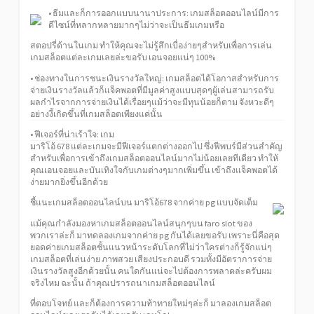
• ธีมและก็การออกแบบนานาประการ: เกมสล็อตออนไลน์มีการ
ดีไซน์ที่หลากหลายมากๆไม่ว่าจะเป็นธีมเกมหรือ
สตอปรี่ด้านในเกม ทำให้คุณจะไม่รู้สึกเบื่อง่ายๆสำหรับเพื่อการเล่น
เกมสล็อตแต่ละเกมเลยล่ะขอรับ เอนจอยแน่ๆ 100%
• ช่องทางในการชนะเงินรางวัลใหญ่: เกมสล็อตได้โอกาสสำหรับการ
จ่ายเงินรางวัลแล้วก็แจ็คพอตที่มีมูลค่าสูงแบบสุดๆผู้เล่นสามารถรับ
ผลกำไรจากการจ่ายเงินได้เรื่อยๆแม้ว่าจะมีทุนน้อยก็ตาม จังหวะดีๆ
อย่างงี้เกิดขึ้นที่เกมสล็อตเพียงแค่นั้น
• ฟีเจอร์ที่น่าเร้าใจ: เกม
มาริโอ้ 678
แต่ละเกมจะมีฟีเจอร์แตกต่างออกไป ซึ่งฟีพบร์มีส่วนสำคัญ
สำหรับเพื่อการเข้าถึงเกมสล็อตออนไลน์มากไม่น้อยเลยทีเดียว ทำให้
คุณเอนจอยและบันเทิงใจกับเกมต่างๆมากเพิ่มขึ้น เข้าถึงแจ็คพอตได้
ง่ายมากยิ่งขึ้นอีกด้วย
ชี้แนะเกมสล็อตออนไลน์บน มาริโอ้678 จากค่าย pg แบบจัดเต็ม
แม้คุณกำลังมองหาเกมสล็อตออนไลน์สนุกๆบน faro slot ของ
พวกเราล่ะก็ มาทดลองเกมจากค่าย pg กันได้เลยขอรับ เพราะนี่คือสุด
ยอดค่ายเกมสล็อตชั้นแนวหน้าระดับโลกที่ไม่ว่าใครต่างก็รู้จักแน่ๆ
เกมสล็อตที่เล่นง่าย ภาพสวย เสียงประกอบดี รวมทั้งมีอัตราการจ่าย
เงินรางวัลสูงอีกด้วยนั้น คนใดกันแน่จะไปต้องการพลาดล่ะครับผม
จริงไหม ฉะนั้น ถ้าคุณปรารถนาเกมสล็อตออนไลน์
ที่ตอบโจทย์ และก็ต้องการความท้าทายใหม่ๆล่ะก็ มาลองเกมสล็อต