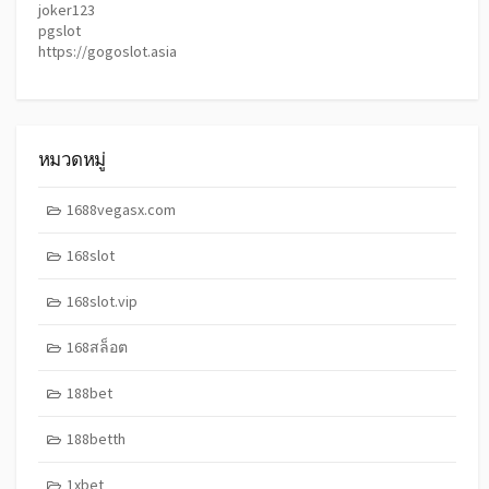
joker123
pgslot
https://gogoslot.asia
หมวดหมู่
1688vegasx.com
168slot
168slot.vip
168สล็อต
188bet
188betth
1xbet