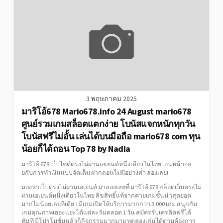
3 พฤษภาคม 2025
มาริโอ้678 Mario678.info 24 August mario678
ศูนย์รวมเกมสล็อตแตกง่าย โบนัสแจกหนักทุกวัน
โบนัสฟรีไม่อั้น เล่นได้บนมือถือ mario678 com ทุน
น้อยก็ได้ถอน Top 78 by Nadia
มาริโอ้ 678 เว็บไซต์ตรงไม่ผ่านเอเย่นต์หนึ่งเดียวในไทย เอนหน้าจอ
ยกับการทำเงินแบบจัดเต็ม ฝากถอนไม่มีอย่างต่ำ ลองเลย!
มองหาเว็บตรงไม่ผ่านเอเย่นต์ มาลองเลยที่ มาริโอ้ 678 สล็อตเว็บตรงไม่
ผ่านเอเย่นต์หนึ่งเดียวในไทย ลิขสิทธิ์แท้จากค่ายเกมชั้นนำสุดยอด
มากไม่น้อยเลยทีเดียว มีเกมเปิดให้บริการมากกว่า 3,000 เกม สนุกกับ
เกมคุณภาพเยอะแยะได้แต่ละวันตลอด 1 วัน สมัครรับเครดิตฟรีได้
ทันที มีโปรโมชั่นแล้วก็กิจกรรมมากมาย ทดลองเล่นได้ตามต้องการ