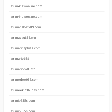
m4newonline.com
m4newonline.com
mac1bet789.com
macau888.win
marinapluss.com
mario678
mario678.info
medee989.com
meekin365day.com
mib555s.com
mib555s.com