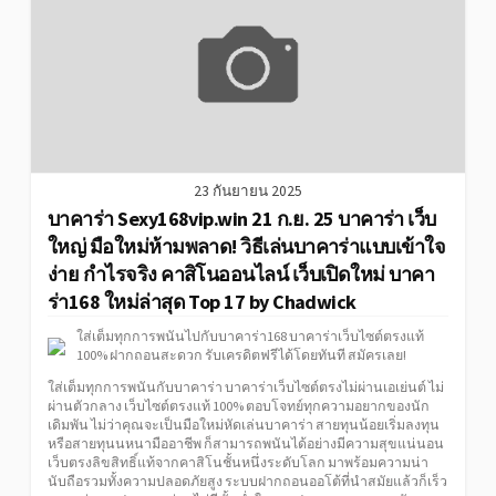
23 กันยายน 2025
บาคาร่า Sexy168vip.win 21 ก.ย. 25 บาคาร่า เว็บ
ใหญ่ มือใหม่ห้ามพลาด! วิธีเล่นบาคาร่าแบบเข้าใจ
ง่าย กำไรจริง คาสิโนออนไลน์ เว็บเปิดใหม่ บาคา
ร่า168 ใหม่ล่าสุด Top 17 by Chadwick
ใส่เต็มทุกการพนันไปกับบาคาร่า168 บาคาร่าเว็บไซต์ตรงแท้
100% ฝากถอนสะดวก รับเครดิตฟรีได้โดยทันที สมัครเลย!
ใส่เต็มทุกการพนันกับบาคาร่า บาคาร่าเว็บไซต์ตรงไม่ผ่านเอเย่นต์ ไม่
ผ่านตัวกลาง เว็บไซต์ตรงแท้ 100% ตอบโจทย์ทุกความอยากของนัก
เดิมพัน ไม่ว่าคุณจะเป็นมือใหม่หัดเล่นบาคาร่า สายทุนน้อยเริ่มลงทุน
หรือสายทุนนหนามืออาชีพ ก็สามารถพนันได้อย่างมีความสุขแน่นอน
เว็บตรงลิขสิทธิ์แท้จากคาสิโนชั้นหนึ่งระดับโลก มาพร้อมความน่า
นับถือรวมทั้งความปลอดภัยสูง ระบบฝากถอนออโต้ที่นำสมัยแล้วก็เร็ว