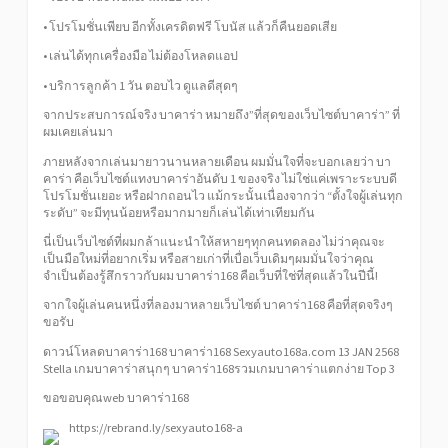
• โปรโมชั่นเพียบ อีกทั้งเครดิตฟรี โบนัส แล้วก็คืนยอดเสีย
• เล่นได้ทุกเครื่องมือ ไม่ต้องโหลดแอป
• บริการลูกค้า 1 วัน ตอบไว ดูแลดีสุดๆ
จากประสบการณ์จริง บาคาร่า หมายถึง”ที่สุดของเว็บไซต์บาคาร่า” ที่
ผมเคยเล่นมา
ภายหลังจากเล่นมายาวนานหลายเดือน ผมมั่นใจที่จะบอกเลยว่า บา
คาร่า คือเว็บไซต์แทงบาคาร่าอันดับ 1 ของจริง ไม่ใช่แค่เพราะระบบดี
โปรโมชั่นเยอะ หรือฝากถอนไว แม้กระนั้นเนื่องจากว่า “ตั้งใจผู้เล่นทุก
ระดับ” จะมีทุนน้อยหรือมากมายก็เล่นได้เท่าเทียมกัน
นี่เป็นเว็บไซต์ที่ผมกล้าแนะนำให้สหายๆทุกคนทดลอง ไม่ว่าคุณจะ
เป็นมือใหม่ที่อยากเริ่ม หรือสายเก่าที่เบื่อเว็บเดิมๆผมมั่นใจว่าคุณ
จำเป็นต้องรู้สึกราวกับผม บาคาร่า168 คือเว็บที่ใช่ที่สุดแล้วในปีนี้!
จากใจผู้เล่นคนหนึ่งที่ลองมาหลายเว็บไซต์ บาคาร่า168 คือที่สุดจริงๆ
ขอรับ
ดาวน์โหลดบาคาร่า168 บาคาร่า168 Sexyauto168a.com 13 JAN 2568
Stella เกมบาคาร่าสนุกๆ บาคาร่า168รวมเกมบาคาร่าแตกง่าย Top 3
ขอขอบคุณweb
บาคาร่า168
https://rebrand.ly/sexyauto168-a