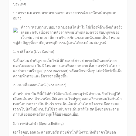
ประเทศ
บาคาร่า168 ความมากมายหลาย: สรวงสวรรค์ของนักพนันทุกแบบ
อย่าง
คำว่า “ครบทุกแบบอย่างเกมออนไลน์” ไม่ใช่เรื่องที่อ้างถึงเกินจริง
เลยนะครับ เนื่องจากหลังจากที่ผมได้ทดลองตรวจสอบทุกที่ของ
เว็บ พบว่าพวกเขามีการบริหารจัดแจงเกมพนันออกเป็น 4 หมวด
หมู่สำคัญๆที่ตอบปัญหาพฤติกรรมผู้เล่นได้ครบถ้วนสมบูรณ์:
1. คาสิโนสด (Live Casino)
นี่เป็นส่วนสำคัญของเว็บไซต์ มีดีลเลอร์สาวสวยระดับอินเตอร์คอย
แจกไพ่ตลอด 1 วัน มีโหมดการเล่นที่หลากหลาย ทั้งบาคาร่าโคโค บา
คาร่าความเร็วสูง (Speed Baccarat) หรือแม้กระทั่งซุปเปอร์ซิกซ์ ซึ่งเพิ่ม
ความท้าทายและอัตราจ่ายที่สูงขึ้น
2. เกมสล็อตออนไลน์ (Slot Online)
สำหรับสายปั่น ที่นี่ก็ไม่ทำให้ผิดหวัง ด้วยเหตุว่ามีค่ายเกมยักษ์ใหญ่ให้
เลือกเล่นครบถ้วน พร้อมอัปเดตเกมใหม่ๆอยู่ตลอด ยิ่งหากคนใดกันนำ
เทคนิคบาคาร่า เป็นต้นว่า การเดินเงินขั้นบันได หรือการเลือกระยะ
เวลาโบนัสไทม์มาปรับใช้ร่วมกับการเล่นคาสิโนสด ยิ่งช่วยกระจาย
การเสี่ยงของพอร์ตลงทุนได้อย่างยอดเยี่ยม
3. การพนันกีฬา (Sports Betting)
เอาใจคอบอลและสายสปอร์ต ด้วยค่าน้ำที่นิ่งรวมทั้งตีราคาให้ยอด