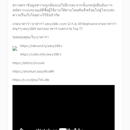
ตรวจตราข้อมูลความถูกต้องแน่ใจอีกรอบ จากนั้นกดปุ่มยืนยันการ
สมัคร ระบบจะอนุมัติชื่อผู้ใช้งานให้ท่านโดยทันที พร้อมไปสู่โลกแห่ง
ความรื่นเริงใจอย่างไร้ข้อจำกัด
เกม
บาคาร่า
บาคาร่า sexy168c.com 12 ก.ย. 69 Stephaine เกมบาคาร่า
สนุกๆ sexy168รวมเกมบาคาร่าแตกง่าย Top 77
ขอขอบคุณเว็บ
บาคาร่า
https://rebrand.ly/sexy168-c
https://cutly.info/sexy168-c
https://bitt.to/3ozuih
https://shorturl.asia/WzsRH
https://t.co/QtxyTVLJdb