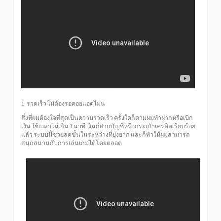
1. รวดเร็ว ไม่ต้องรอคอยแอดไม่น
สิ่งที่ผมต้องใจที่สุดเป็นความรวดเร็ว ครั้งใดก็ตามผมทำฝากหรือเบิก
เงิน ใช้เวลาไม่เกิน 1 นาที เงินก็ฝากบัญชีหรือกระเป๋าเครดิตเรียบร้อย
แล้ว ระบบนี้ช่วยลดขั้นในระหว่างที่ยุ่งยาก และก็ทำให้ผมสามารถ
สนุกสนานกับการเล่นเกมได้โดยตลอด