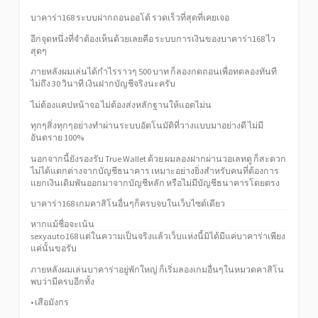
บาคาร่า168 ระบบฝากถอนออโต้ รวดเร็วที่สุดที่เคยเจอ
อีกจุดหนึ่งที่จำต้องเห็นด้วยเลยคือ ระบบการเงินของบาคาร่า168 ไว
สุดๆ
ภายหลังผมเล่นได้กำไรราวๆ 500 บาท ก็ลองกดถอนเพื่อทดลองทันที
ไม่ถึง 30 วินาที เงินฝากบัญชีจริงนะครับ
ไม่ต้องแคปหน้าจอ ไม่ต้องส่งหลักฐานให้แอดไม่น
ทุกๆสิ่งทุกๆอย่างทำผ่านระบบอัตโนมัติที่วางแบบมาอย่างดี ไม่มี
อันตราย 100%
นอกจากนี้ยังรองรับ True Wallet ด้วย ผมลองฝากผ่านวอเลทดู ก็สะดวก
ไม่ได้แตกต่างจากบัญชีธนาคาร เหมาะอย่างยิ่งสำหรับคนที่ต้องการ
แยกเงินเดิมพันออกมาจากบัญชีหลัก หรือไม่มีบัญชีธนาคารโดยตรง
บาคาร่า168 เกมคาสิโนอื่นๆก็ครบจบในเว็บไซต์เดียว
หากแม้ชื่อจะเน้น
sexyauto168
แต่ในความเป็นจริงแล้วเว็บแห่งนี้มิได้มีแค่บาคาร่าเพียง
แค่นั้นขอรับ
ภายหลังผมเล่นบาคาร่าอยู่พักใหญ่ ก็เริ่มลองเกมอื่นๆในหมวดคาสิโน
พบว่ามีครบอีกทั้ง
• เสือมังกร