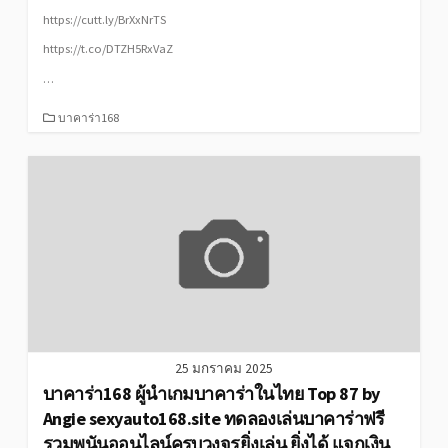
https://cutt.ly/BrXxNrTS
https://t.co/DTZH5RxVaZ
…
CATEGORIES
บาคาร่า168
25 มกราคม 2025
บาคาร่า168 ผู้นำเกมบาคาร่าในไทย Top 87 by
Angie sexyauto168.site ทดลองเล่นบาคาร่าฟรี
รวมพนันออนไลน์ครบวงจรยิ่งเล่น ยิ่งได้ แจกเงิน