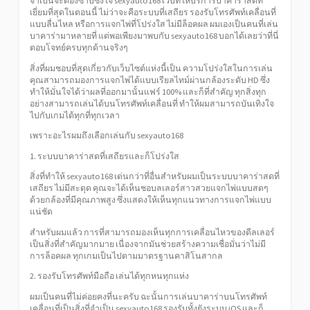
จำเป็นจะต้องซาบซึ้งใจ sexyauto168 เว็บที่ให้บริการบาคาร่าสดที่
เยี่ยมที่สุดในตอนนี้ ไม่ว่าจะคือระบบที่เสถียร รองรับโทรศัพท์เคลื่อนที่
แบบลื่นไหล หรือการแจกไพ่ที่โปร่งใส ไม่มีล็อคผล ผมเองเป็นคนที่เล่น
บาคาร่ามาหลายที่ แต่พอเพียงมาพบกับ sexyauto168 บอกได้เลยว่าที่นี่
ตอบโจทย์ครบทุกด้านจริงๆ
สิ่งที่ผมชอบที่สุดเกี่ยวกับเว็บไซต์แห่งนี้เป็น ความโปร่งใสในการเล่น
คุณสามารถมองการแจกไพ่ได้แบบเรียลไทม์ผ่านกล้องระดับ HD ซึ่ง
ทำให้มั่นใจได้ว่าผลที่ออกมานั้นแฟร์ 100% และก็ที่สำคัญ ทุกสิ่งทุก
อย่างสามารถเล่นได้บนโทรศัพท์เคลื่อนที่ ทำให้ผมสามารถบันเทิงใจ
ไปกับเกมได้ทุกที่ทุกเวลา
เพราะอะไรผมถึงเลือกเล่นกับ sexyauto168
1. ระบบบาคาร่าสดที่เสถียรและก็โปร่งใส
สิ่งที่ทำให้ sexyauto168 เด่นกว่าที่อื่นสำหรับผมเป็นระบบบาคาร่าสดที่
เสถียร ไม่มีสะดุด คุณจะได้เห็นชอบลเลอร์สาวสวยแจกไพ่แบบสดๆ
ด้วยกล้องที่มีคุณภาพสูง ซึ่งแสดงให้เห็นทุกแนวทางการแจกไพ่แบบ
แน่ชัด
สำหรับผมแล้ว การที่สามารถมองเห็นทุกการเคลื่อนไหวของดีลเลอร์
เป็นสิ่งที่สำคัญมากมาย เนื่องจากมันช่วยสร้างความเชื่อมั่นว่าไม่มี
การล็อคผล ทุกเกมเป็นไปตามมาตรฐานคาสิโนสากล
2. รองรับโทรศัพท์มือถือ เล่นได้ทุกหนทุกแห่ง
ผมเป็นคนที่ไม่ค่อยคงที่นะครับ ฉะนั้นการเล่นบาคาร่าบนโทรศัพท์
เคลื่อนที่เป็นสิ่งที่จำเป็น sexyauto168 รองรับทั้งยังระบบ iOS และก็