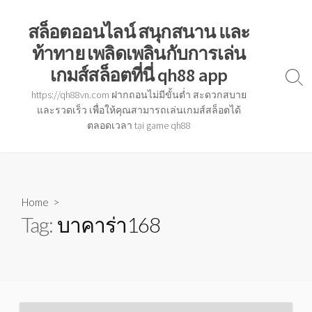
Skip
to
สล็อตออนไลน์ สนุกสนาน และ
content
ท้าทาย เพลิดเพลินกับการเล่น
เกมส์สล็อตที่นี่ qh88 app
Sear
https://qh88vn.com ฝากถอนไม่มีขั้นต่ำ สะดวกสบาย
Togg
และรวดเร็ว เพื่อให้คุณสามารถเล่นเกมส์สล็อตได้
ตลอดเวลา tại game qh88
Home
>
Tag:
บาคาร่า168