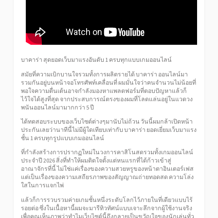
บาคาร่า สุดยอดเว็บมาแรงอันดับ 1 ครบทุกแบบเกมออนไลน์
สมัยที่ความเบิกบานใจรวมทั้งการผลิตรายได้ บาคาร่า ออนไลน์มา
รวมกันอยู่บนหน้าจอโทรศัพท์เคลื่อนที่ ผมมั่นใจว่าคนจำนวนไม่น้อยที่
พอใจความตื่นเต้นอาจกำลังมองหาแพลตฟอร์มที่ตอบปัญหาแล้วก็
ไว้ใจได้สูงที่สุด จากประสบการณ์ตรงของผมที่โลดแล่นอยู่ในแวดวง
พนันออนไลน์มามากกว่า 5 ปี
ได้ทดสอบระบบของเว็บไซต์ต่างๆมานับไม่ถ้วน วันนี้ผมกล้าเปิดหน้า
ประกันเลยว่านาทีนี้ไม่มีผู้ใดเทียบเท่ากับ บาคาร่า ยอดเยี่ยมเว็บมาแรง
ชั้น 1 ครบทุกรูปแบบเกมออนไลน์
ที่กำลังสร้างการปรากฏใหม่ในวงการคาสิโนสดรวมทั้งเกมออนไลน์
ประจำปี 2026 สิ่งที่ทำให้ผมติดใจตั้งแต่หนแรกที่ได้ก้าวเข้าสู่
อาณาจักรที่นี้ ไม่ใช่แค่เรื่องของความสวยหรูของหน้าตาอินเตอร์เฟส
แต่เป็นเรื่องของความเสถียรภาพของสัญญาณถ่ายทอดสด ความโล่ง
ใสในการแจกไพ่
แล้วก็การรวบรวมค่ายเกมชั้นหนึ่งระดับโลกไว้ภายในที่เดียวแบบไร้
รอยต่อ ซึ่งในเนื้อหานี้ผมจะมารีทิวทัศน์แบบเจาะลึกจากผู้ใช้งานจริง
เพื่อคุณเห็นภาพว่าทำไมเว็บไซต์นี้ถึงกลายเป็นขวัญใจของนักเล่นทั่ว