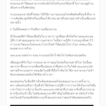
Android ทำให้ผมสามารถบันเทิงใจไปกับเกมได้ทุกที่ ไม่ว่าจะอยู่บ้าน
เดินทาง หรือพักผ่อน
ระบบของเขายังดีไซน์มาให้ใช้งานง่ายบนจอโทรศัพท์เคลื่อนที่ ทั้งการ
วางเดิมพัน ดูสถิติ หรือเปลี่ยนโต๊ะเล่น ทุกๆสิ่งทุกๆอย่างทำเป็นเพียงแค่
ปลายนิ้ว
3. ไม่มีล็อคผล การันตีความเที่ยงธรรม
นี่เป็นจุดที่ทำให้ผมเชื่อถือใน บาคาร่า สูงที่สุด เมื่อใดก็ตามผมเล่น ผม
รู้สึกว่าคำตอบออกมาขวานผ่าซาก ไม่มีความรู้สึกว่าเกมถูกตั้งค่าไว้
การแจกไพ่แบบใหม่ๆและโปร่งใสทำให้ผมมั่นใจว่าโอกาสชนะเป็น
ของพวกเราจริงๆ
sexyauto168 ฝาก-ถอน ระบบออโต้ เร็วทันใจ ไม่ต้องรอแอดมิน
เพื่อนฝูงๆที่รักในการเล่นบาคาร่าออนไลน์หรือเกมคาสิโน! วันนี้ผม
อยากมาชี้แนะระบบที่ผมชื่นชอบมากที่สุดจากเว็บไซต์ sexyauto168
หมายถึงระบบฝาก-ถอนอัตโนมัติ ที่ทั้งเร็วทันใจ ใช้งานง่าย และไม่จำ
ต้องรอคอยแอดมินให้เสียเวล่ำเวลา
ผมเคยเล่นเว็บอื่นที่จำเป็นต้องคอยแอดไม่นตอบนาน บางครั้งบาง
คราวต้องส่งสลิปการันตี ทำให้เกิดความรู้สึกว่ากว่าจะได้เริ่มเกมก็เสีย
เวลาไปมาก แม้กระนั้นกับ sexyauto168 ทุกสิ่งง่ายมากยิ่งขึ้นมากมาย
ฝากปุ๊บเงินเข้าปั๊บ ไม่ต้องคอย และที่สำคัญไม่มีอันตราย 100% ถ้าเกิด
คนไหนยังไม่เคยสัมผัสระบบนี้ ผมบอกเลยว่าคุณจำต้องทดลองครับ