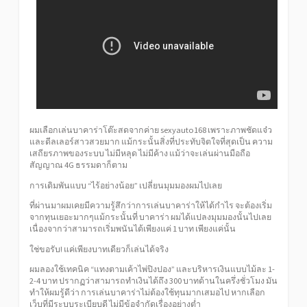
ผมเลือกเล่นบาคาร่าโต๊ะสดจากค่าย sexyauto168 เพราะภาพชัดแจ๋ว
และดีลเลอร์สาวสวยมาก แม้กระนั้นสิ่งที่ประทับจิตใจที่สุดเป็น ความ
เสถียรภาพของระบบ ไม่มีหลุด ไม่มีค้าง แม้ว่าจะเล่นผ่านมือถือ
สัญญาณ 4G ธรรมดาก็ตาม
การเดิมพันแบบ “ไร้อย่างน้อย” เปลี่ยนมุมมองผมไปเลย
ที่ผ่านมาผมเคยมีความรู้สึกว่าการเล่นบาคาร่าให้ได้กำไร จะต้องเริ่ม
จากทุนเยอะมากๆแม้กระนั้นที่ บาคาร่า ผมได้แปลงมุมมองนั้นไปเลย
เนื่องจากว่าสามารถเริ่มพนันได้เพียงแค่ 1 บาท เพียงแค่นั้น
ใช่ขอรับ! แค่เพียงบาทเดียวก็เล่นได้จริง
ผมลองใช้เทคนิค “แทงตามเค้าไพ่ปิงปอง” และบริหารเงินแบบไม้ละ 1-
2-4 บาท ปรากฏว่าสามารถทำเงินได้ถึง 300 บาทด้านในครึ่งชั่วโมง มัน
ทำให้ผมรู้ดีว่า การเล่นบาคาร่าไม่ต้องใช้ทุนมากเสมอไป หากเลือก
เว็บที่มีระบบระเบียบดี ไม่มีข้อจำกัดเรื่องอย่างต่ำ