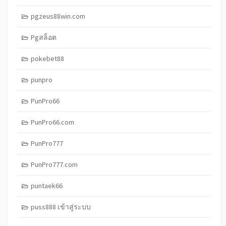
pgzeus88win.com
Pgสล็อต
pokebet88
punpro
PunPro66
PunPro66.com
PunPro777
PunPro777.com
puntaek66
puss888 เข้าสู่ระบบ