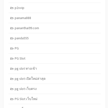
p2vvip
panama888
pananthai99.com
panda555
PG
PG Slot
pg slot ทางเข้า
pg slot เปิดใหม่ล่าสุด
pg slot เว็บตรง
PG Slot เว็บใหม่