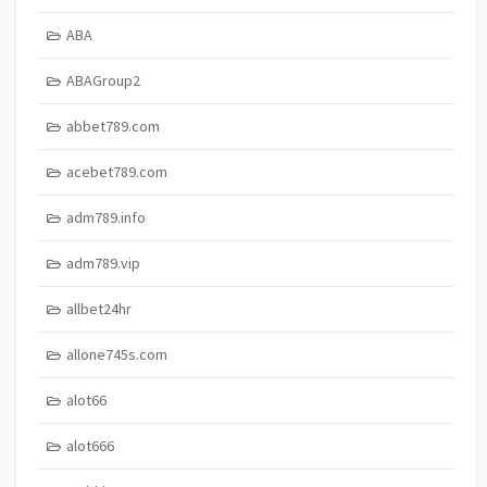
ABA
ABAGroup2
abbet789.com
acebet789.com
adm789.info
adm789.vip
allbet24hr
allone745s.com
alot66
alot666