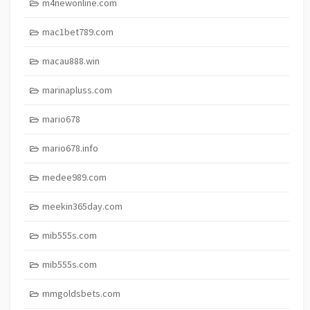
m4newonline.com
mac1bet789.com
macau888.win
marinapluss.com
mario678
mario678.info
medee989.com
meekin365day.com
mib555s.com
mib555s.com
mmgoldsbets.com