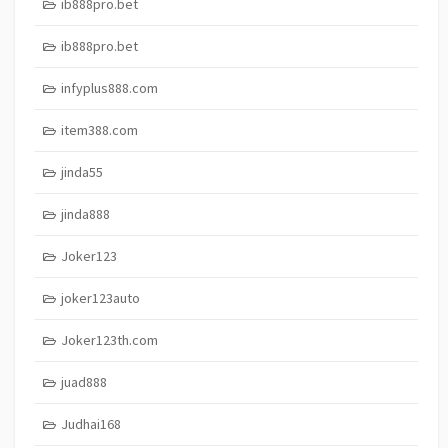
ib888pro.bet
ib888pro.bet
infyplus888.com
item388.com
jinda55
jinda888
Joker123
joker123auto
Joker123th.com
juad888
Judhai168