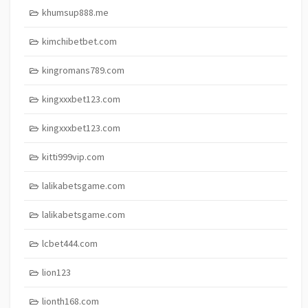
khumsup888.me
kimchibetbet.com
kingromans789.com
kingxxxbet123.com
kingxxxbet123.com
kitti999vip.com
lalikabetsgame.com
lalikabetsgame.com
lcbet444.com
lion123
lionth168.com