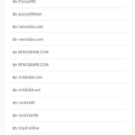
Pussy888
pussy888win
ramclubx.com
ramclubx.com
RENO88WIN.COM
RENO88WIN.COM
rich8188.com
rich8188.net
rocket45
rockstar66
royal online