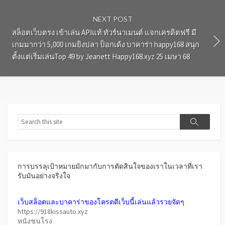
NEXT POST
สล็อตเว็บตรง เข้าเล่น APIแท้ ทัวร์นาเมนต์ แจกเครดิตฟรี มี
เกมมากว่า 5,000 เกมยิงปลา ป็อกเด้ง บาคาร่า happy168 สนุก
ตั้งแต่เริ่มเล่นTop 49 by Jeanett Happy168.xyz 25 เมษา 68
Search
Search
การบรรลุเป้าหมายมักมากับการตัดสินใจของเราในเวลาที่เรา
รับมันอย่างจริงใจ
เว็บสล็อตและบาคาร่าของโครตดีเว็บนี้เล่นแล้วรวยจัดๆ
https://918kissauto.xyz
หนังชนโรง