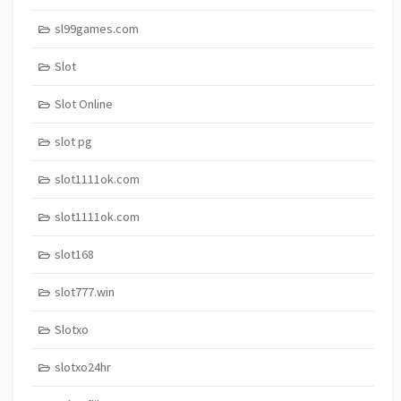
sl99games.com
Slot
Slot Online
slot pg
slot1111ok.com
slot1111ok.com
slot168
slot777.win
Slotxo
slotxo24hr