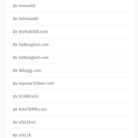
teenoi69
temmax69
thehulk888.com
tia8kingbet.com
tia8kingbet.com
tkbpgg.com
topstar359win.com
tr1688.info
tree78999.com
ufa11bet
ufa11k