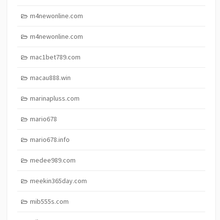
m4newonline.com
m4newonline.com
mac1bet789.com
macau888.win
marinapluss.com
mario678
mario678.info
medee989.com
meekin365day.com
mib555s.com