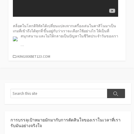
สล็อตในโลกดิจิทัลได้เปลี่ยนแปลงจากเครื่องเล่นในคาสิโนมาเป็น
เกมที่เข้าถึงได้ทุกที่ ขึ้นอยู่กับว่าเราจะเลือกใช้อย่างไร ให้เป็นที่
สนุกสนาน และไม่ให้กลายเป็นปัญหาในชีวิตประจำวันของเรา
…
CATEGORIES
KINGXXXBET123.COM
Search
Search
การบรรลุเป้าหมายมักมากับการตัดสินใจของเราในเวลาที่เรา
รับมันอย่างจริงใจ