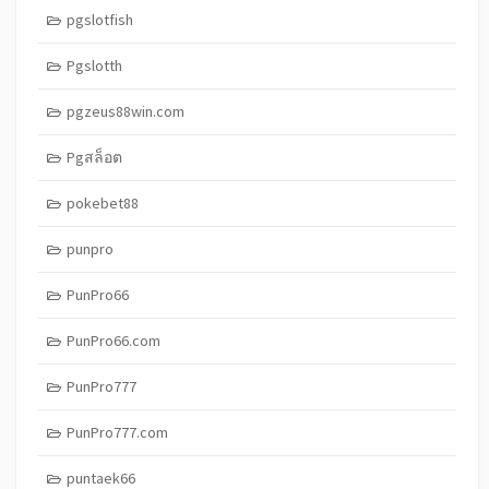
pgslotfish
Pgslotth
pgzeus88win.com
Pgสล็อต
pokebet88
punpro
PunPro66
PunPro66.com
PunPro777
PunPro777.com
puntaek66