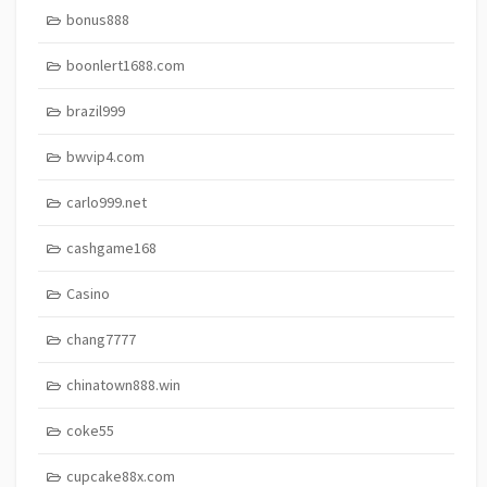
bonus888
boonlert1688.com
brazil999
bwvip4.com
carlo999.net
cashgame168
Casino
chang7777
chinatown888.win
coke55
cupcake88x.com