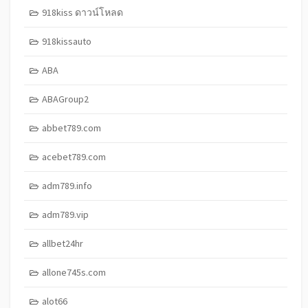
918kiss ดาวน์โหลด
918kissauto
ABA
ABAGroup2
abbet789.com
acebet789.com
adm789.info
adm789.vip
allbet24hr
allone745s.com
alot66