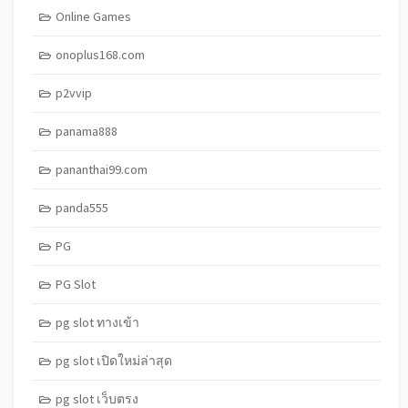
Online Games
onoplus168.com
p2vvip
panama888
pananthai99.com
panda555
PG
PG Slot
pg slot ทางเข้า
pg slot เปิดใหม่ล่าสุด
pg slot เว็บตรง