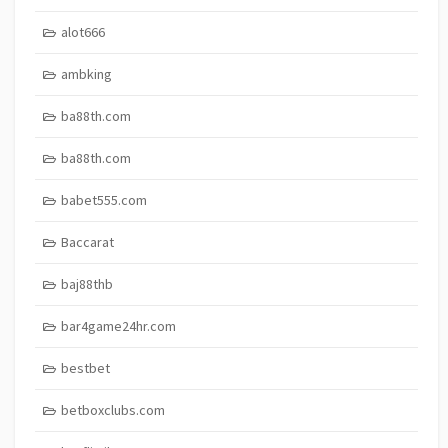
alot666
ambking
ba88th.com
ba88th.com
babet555.com
Baccarat
baj88thb
bar4game24hr.com
bestbet
betboxclubs.com