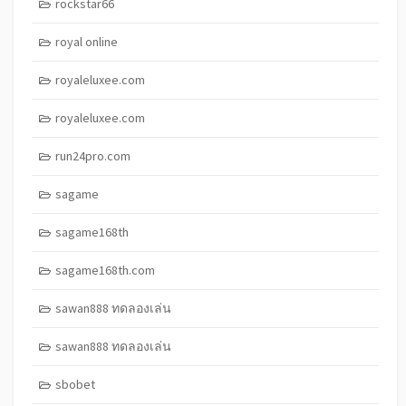
rockstar66
royal online
royaleluxee.com
royaleluxee.com
run24pro.com
sagame
sagame168th
sagame168th.com
sawan888 ทดลองเล่น
sawan888 ทดลองเล่น
sbobet