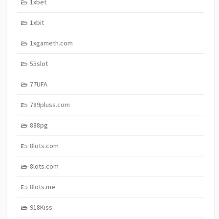
1xbet
1xbit
1xgameth.com
55slot
77UFA
789pluss.com
888pg
8lots.com
8lots.com
8lots.me
918Kiss