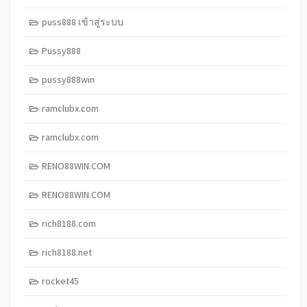
puss888 เข้าสู่ระบบ
Pussy888
pussy888win
ramclubx.com
ramclubx.com
RENO88WIN.COM
RENO88WIN.COM
rich8188.com
rich8188.net
rocket45