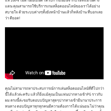
แท้ 100% ไม่ผ่านเอเย่นต์ ได้รับการยืนยันจากบริษัทแม่ในต่าง
แดน คุณสามารถใช้บริการเกมสล็อตออนไลน์ของเราได้อย่าง
สบายใจ ด้วยระบบต่างๆทั้งยังหน้าบ้านแล้วก็หลังบ้าน ที่บอกเลย
ว่า ดียอด!
คุณไม่สามารถหาประสบการณ์การเล่นสล็อตออนไลน์ที่ดีไปกว่า
นี้ได้แล้วล่ะครับ แล้วก็ยิ่งแม้คุณเป็นแฟนปากทางเข้าPG ราวกับ
ผม ตรงนี้ล่ะขอรับตอบบปัญหาสุดๆปากทางเข้ามีนานาประการ
หนทาง ตอบปัญหาทุกทุกคนมีความต้องการได้แน่นอน ไม่ว่าคุณ