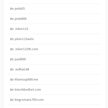
jinda55
jinda888
Joker123
joker123auto
Joker123th.com
juad888
Judhai168
khumsup888.me
kimchibetbet.com
kingromans789.com