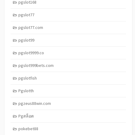
pgslot168
pgslot77
pgslot77.com
pgslot99
pgslot9999.co
pgslot999bets.com
pgslotfish
Pgslotth
pgzeus88win.com
Pgสล็อต
pokebet88