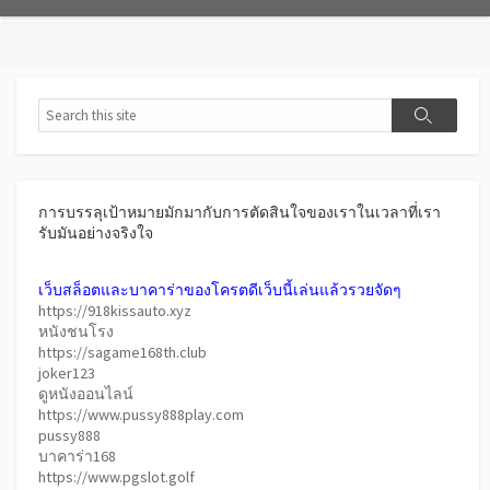
Search
Search
การบรรลุเป้าหมายมักมากับการตัดสินใจของเราในเวลาที่เรา
รับมันอย่างจริงใจ
เว็บสล็อตและบาคาร่าของโครตดีเว็บนี้เล่นแล้วรวยจัดๆ
https://918kissauto.xyz
หนังชนโรง
https://sagame168th.club
joker123
ดูหนังออนไลน์
https://www.pussy888play.com
pussy888
บาคาร่า168
https://www.pgslot.golf