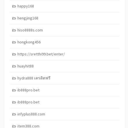
happy168
hengjing168
hiso8888s.com
hongkong456
https://sretthi99.bet/enter/
huayhit88
hydra888 เครดิตฟรี
ib888pro.bet
ib888pro.bet
infyplus888.com
item388.com