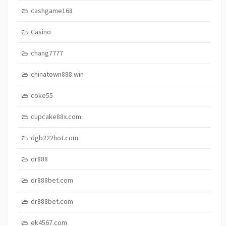
cashgame168
Casino
chang7777
chinatown888.win
coke55
cupcake88x.com
dgb222hot.com
dr888
dr888bet.com
dr888bet.com
ek4567.com