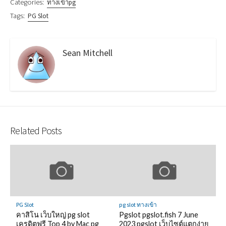
Categories:
ทางเข้าpg
Tags:
PG Slot
Sean Mitchell
Related Posts
PG Slot
pg slot ทางเข้า
คาสิโน เว็บใหญ่ pg slot
Pgslot pgslot.fish 7 June
เครดิตฟรี Top 4 by Mac pg
2023 pgslot เว็บไซต์แตกง่าย