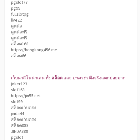
pgslot77
pg99
fullslotpg
live22
ดูหนัง
ดูหนังฟรี
ดูหนังฟรี
สล็อต168
https://hongkong456.me
สล็อต66
เว็บคาสิโนน่าเล่น ทั้ง
สล็อต
และ
บาคาร่า
ตึงจริงแตกบ่อยมาก
joker123
slot168
https://jin55.net
slot99
สล็อตเว็บตรง
jinda44
สล็อตเว็บตรง
สล็อต888
JINDA888
pgslot