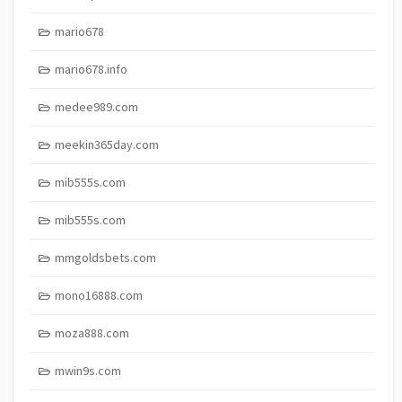
mario678
mario678.info
medee989.com
meekin365day.com
mib555s.com
mib555s.com
mmgoldsbets.com
mono16888.com
moza888.com
mwin9s.com