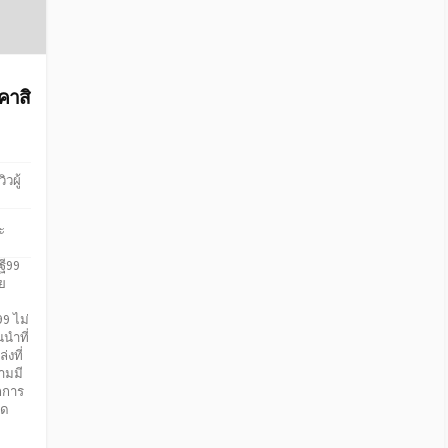
คาสิ
วผู้
ะ
ฐี99
ัย
9 ไม่
นำที่
่งที่
ามมี
ุกการ
ุด