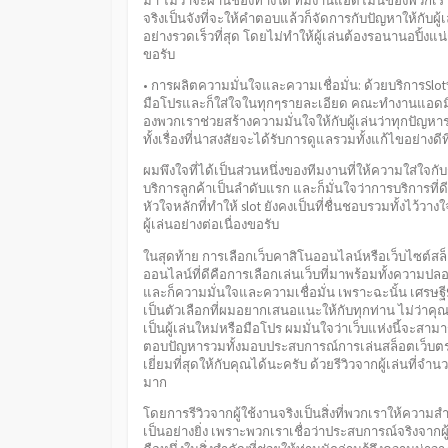
มา ไม่ว่าจะผ่านช่องทางใด ทีมงานแอดไม่นของพวกเรา
จริงเป็นจังที่จะให้คำตอบแล้วก็จัดการกับปัญหาให้กับผู้เ
อย่างรวดเร็วที่สุด โดยไม่ทำให้ผู้เล่นต้องรอนานอปิ้งแน
ขอรับ
• การผลิตความมั่นใจและความเชื่อมั่น: ด้วยบริการSlotท
มือโปรและก็ใส่ใจในทุกๆรายละเอียด คณะทำงานแอด
องพวกเราช่วยสร้างความมั่นใจให้กับผู้เล่นว่าทุกปัญห
ทั้งเรื่องที่น่าสงสัยจะได้รับการดูแลรวมทั้งแก้ไขอย่างดีที
ผมพึงใจที่ได้เป็นส่วนหนึ่งของทีมงานที่ให้ความใส่ใจกั
บริการลูกค้าเป็นลำดับแรก และก็มั่นใจว่าการบริการที่ดี
หัวใจหลักที่ทำให้ slot ยังคงเป็นที่ชื่นชอบรวมทั้งไว้วา
ผู้เล่นอย่างต่อเนื่องขอรับ
ในสุดท้าย การเลือกเว็บคาสิโนออนไลน์หรือเว็บไซต์สล
ออนไลน์ที่ดีคือการเลือกเล่นเว็บที่มาพร้อมทั้งความปล
และก็ความมั่นใจและความเชื่อมั่น เพราะฉะนั้น เศรษฐี9
เป็นตัวเลือกที่ผมอยากเสนอแนะให้กับทุกท่าน ไม่ว่าคุ
เป็นผู้เล่นใหม่หรือมือโปร ผมมั่นใจว่าเว็บแห่งนี้จะสาม
ตอบปัญหารวมทั้งมอบประสบการณ์การเล่นสล็อตเว็บตรง
เยี่ยมที่สุดให้กับคุณได้นะครับ ด้วยรีวิวจากผู้เล่นที่จำน
มาก
โดยการรีวิวจากผู้ใช้งานจริงเป็นสิ่งที่พวกเราให้ความส
เป็นอย่างยิ่ง เพราะพวกเราเชื่อว่าประสบการณ์จริงจากผู้