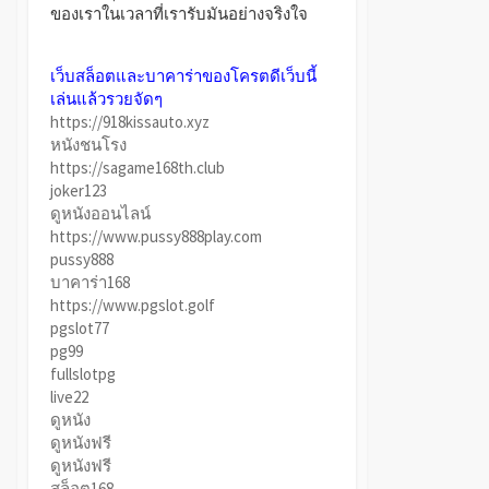
ของเราในเวลาที่เรารับมันอย่างจริงใจ
เว็บสล็อตและบาคาร่าของโครตดีเว็บนี้
เล่นแล้วรวยจัดๆ
https://918kissauto.xyz
หนังชนโรง
https://sagame168th.club
joker123
ดูหนังออนไลน์
https://www.pussy888play.com
pussy888
บาคาร่า168
https://www.pgslot.golf
pgslot77
pg99
fullslotpg
live22
ดูหนัง
ดูหนังฟรี
ดูหนังฟรี
สล็อต168