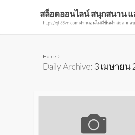
Skip
to
สล็อตออนไลน์ สนุกสนาน และ
content
https://qh88vn.com ฝากถอนไม่มีขั้นต่ำ สะดวกส
Home
>
Daily Archive:
3 เมษายน 