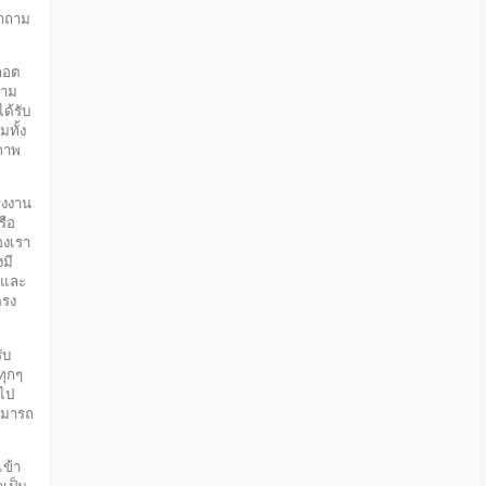
คำถาม
็อต
วาม
ด้รับ
มทั้ง
ณภาพ
รงงาน
รือ
องเรา
งมี
่นและ
ตรง
ับ
ทุกๆ
ๆไป
ามารถ
เข้า