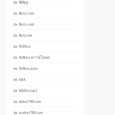
888pg
8lots.com
8lots.com
8lots.me
918Kiss
918kiss ดาวน์โหลด
918kissauto
ABA
ABAGroup2
abbet789.com
acebet789.com