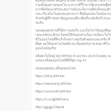
คือหนึ่งในสิ่งสำคัญที่ช่วยให้ท่านนักอ่านรู้ถึงความน่าว
รวมทั้งคุณภาพของเว็บ พวกเรามีรีวิวจากผู้เล่นเศรษฐี99
มากที่พร้อมแชร์ประสบการณ์และก็ความคิดเห็นของตัวผ
เล่น เกี่ยวกับเว็บslotของพวกเรา ซึ่งมีคุณประโยชน์มา
สำหรับผู้ที่กำลังหาข้อมูลก่อนที่จะคิดที่จะตัดสินใจร่วมเ
ขอรับ
ขอบคุณทุกท่านที่ให้ความสนใจ และก็หวังว่าข้อมูลที่ผม
เซนเทชั่นจะมีประโยชน์ให้กับทุกท่านในการเลือกเว็บไ
สิโนออนไลน์ที่ดีแล้วก็เหมาะสมกับตัวคุณเองนะครับ ท้
ที่สุด ขอให้ทุกท่านโชคดีและเป็นสุขกับการเล่นคาสิโน
ออนไลน์ขอรับ!
สล็อตเว็บใหญ่ slot St99.fun 8 เมษายน 2024 Chastity ca
online สล็อตออนไลน์ที่ดีที่สุด Top 47
ขอขอบคุณby
สล็อตออนไลน์
https://bit.ly/st99-fun
https://rebrand.ly/st99-fun
https://wow.in.th/st99-fun
https://t.co/igDkRF5eLw
http://gg.gg/19upn6