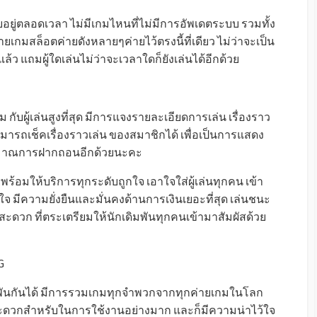
ยู่ตลอดเวลา ไม่มีเกมไหนที่ไม่มีการอัพเดตระบบ รวมทั้ง
ค่ายเกมสล็อตค่ายดังหลายๆค่ายไว้ตรงนี้ที่เดียว ไม่ว่าจะเป็น
้ว แถมผู้ใดเล่นไม่ว่าจะเวลาใดก็ยังเล่นได้อีกด้วย
ม กับผู้เล่นสูงที่สุด มีการแจงรายละเอียดการเล่น เรื่องราว
มารถเช็คเรื่องราวเล่น ของสมาชิกได้ เพื่อเป็นการแสดง
ดปริมาณการฝากถอนอีกด้วยนะคะ
ร้อมให้บริการทุกระดับถูกใจ เอาใจใส่ผู้เล่นทุกคน เข้า
ใจ มีความยั่งยืนและมั่นคงด้านการเงินเยอะที่สุด เล่นชนะ
สะดวก ที่ตระเตรียมให้นักเดิมพันทุกคนเข้ามาสัมผัสด้วย
G
ิมพันกันได้ มีการรวมเกมทุกจำพวกจากทุกค่ายเกมในโลก
มสะดวกสำหรับในการใช้งานอย่างมาก และก็มีความน่าไว้ใจ