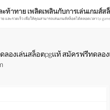
ท้าทาย เพลิดเพลินกับการเล่นเกมส์สล็อต
บาย และรวดเร็ว เพื่อให้คุณสามารถเล่นเกมส์สล็อตได้ตลอดเวลา tại game
 ทดลองเล่นสล็อตpgแท้ สมัครฟรีทดลองเล่
m