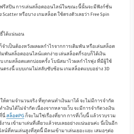
 ฟรีสปิน การเล่นสล็อตออนไลน์ในขณะนี้นั้นจะมีฟังก์ชั่น
่าง Scatter หรือบาง เกมสล็อต ใช้ตรงตัวเลยว่า Free Spin
ธิ์ได้แน่นอน
ก็จำเป็นต้องหวังผลผลกำไรจากการเดิมพัน หรือเล่นสล็อต
เดิมพันสล็อตออนไลน์แตกง่าย เล่นสล็อตกี่รอบก็ได้เงิน
ว็บ เกมสล็อตแตกบ่อยครั้ง โบนัสมาไวผลกำไรพุ่ง ที่มีผู้ใช้
ล่นตรงนี้ แบบเกมไม่สลับซับซ้อน เกมสล็อตแบบอย่าง 3D
ให้ตามจำนวนจริง ที่ทุกคนทำเงินมาได้ จะไม่มีการจำกัด
ำเงินได้ไม่จำกัด เนื่องจากหลายเว็บ จะมีการจำกัดวงเงิน
่นี่
สล็อตPG
ก็จะไม่ใช่เรื่องที่ยาก การที่เว็บนี้ แล้วรวบรวม
น เข้ามาเล่นที่เดียวแล้วจบเลยอย่างแน่นอนค่ะ นี่เป็นอีก
น์ที่คนเล่นสูงที่สุดนี้ มีคนเข้ามาเล่นเยอะแยะ เสมอๆต่อ