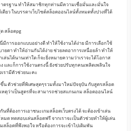
ามมาตรฐาน ทำให้สมาชิกทุกท่านมีความเชื่อมั่นและมั่นใจ
ีเดียว ในบรรดาเว็บไซต์สล็อตออนไลน์ทั้งหมดทั้งปวงที่ได้
สุด สล็อตpg
 ที่นี่มีการออกแบบอย่างดี ทำให้ใช้งานได้ง่าย มีการเลือกใช้
สบายตา ทำให้อ่านกันได้ง่าย ช่วยลดอาการเหนื่อยล้า ทำให้
เราเล่นได้นานเท่าใด ก็จะยิ่งหมายความว่าเราจะได้โอกาส
ง และก็การใช้งานตรงนี้ ยังช่วยปรับทุกคนเพลิดเพลินใจ
องเรามีตัวช่วยนะคะ
ขึ้น ตัวช่วยที่พิเศษสุดๆรวมทั้งมาใหม่ปัจจุบัน กับสูตรสล็อต
ะเหตุว่าเป็นสูตรที่จะสามารถช่วยสแกนเกม สล็อตออนไลน์
นที่ต้องการเอาชนะเกมสล็อตเว็บตรงได้ จะต้องเข้าเล่น
โหมด ทดสอบเล่นสล็อตฟรี จากเราจะเป็นตัวช่วยทำให้ผู้เล่น
กมสล็อตที่พึงพอใจ หรือต้องการจะเข้าไปเดิมพัน