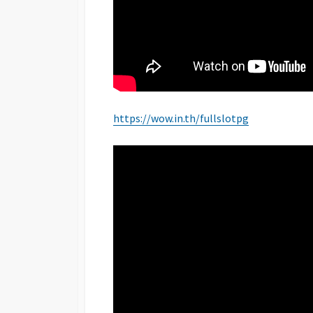
https://wow.in.th/fullslotpg