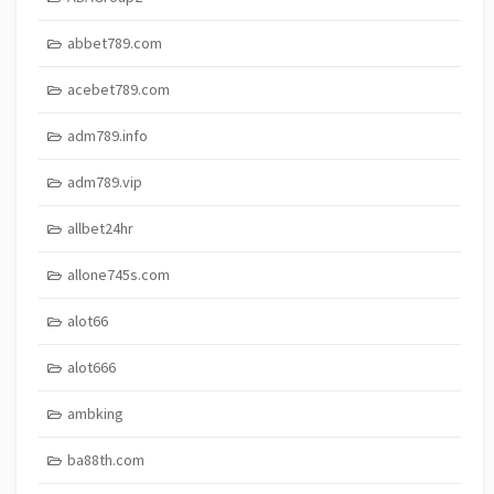
abbet789.com
acebet789.com
adm789.info
adm789.vip
allbet24hr
allone745s.com
alot66
alot666
ambking
ba88th.com