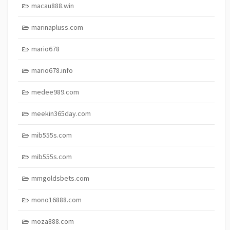
macau888.win
marinapluss.com
mario678
mario678.info
medee989.com
meekin365day.com
mib555s.com
mib555s.com
mmgoldsbets.com
mono16888.com
moza888.com