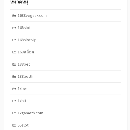
หมวดหมู่
1688vegasx.com
168slot
168slot.vip
168สล็อต
188bet
188betth
1xbet
1xbit
1xgameth.com
55slot