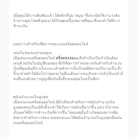
เมื่อคุณได้วางเดิมพันแล้ว ให้คลิกที่ปุ่ม “หมุน” ซึ่งจะเปิดใช้งานวงล้อ
ถ้าหากคุณโชคดี คุณจะได้รับชุดเครื่องหมายที่ชนะซึ่งจะทำให้มีการ
ชำระเงิน
แผนการสำหรับเพื่อการชนะเกมสล็อตออนไลน์
เล่นใน Bankroll ของคุณ
เมื่อเล่นเกมสล็อตออนไลน์
สล็อต918kiss
สิ่งจำเป็นเป็นจำเป็นต้อง
เล่นด้วยเงินในบัญชีของคุณ ซึ่งก็คือการกำหนดวงเงินสำหรับจำนวน
เงินที่คุณยินดีจ่ายในเกม แล้วหลังจากนั้นก็เลยยึดตามปริมาณนั้น สิ่ง
นี้จะช่วยทำให้มั่นใจว่าคุณจะไม่ตื่นเต้นมากจนเกินความจำเป็นแล้วก็
จบสิ้นลงด้วยการสูญเสียเงินทั้งสิ้นของคุณในครั้งเดียว
พนันจำนวนเงินสูงสุด
เมื่อเล่นเกมสล็อตออนไลน์ มีตัวเลือกสำหรับการพนันจำนวนเงิน
สูงสุดเสมอ ถึงแม้สิ่งนี้จะทำให้เกิดการพนันที่มากขึ้น แต่ว่าก็อาจจะ
เป็นผลให้มีการชำระเงินที่มากขึ้น โดยเหตุนั้นถ้าเกิดคุณอยากเพิ่ม
จังหวะสำหรับการชนะ ขอเสนอแนะให้พนันจำนวนเงินสูงสุดเมื่อเล่น
เกมสล็อตออนไลน์