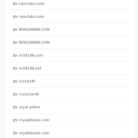
ramclubx.com
ramclubx.com
RENO88WIN.COM
RENO88WIN.COM
rich8188.com
rich8188.net
rocket45
rockstar66
royal online
royaleluxee.com
royaleluxee.com