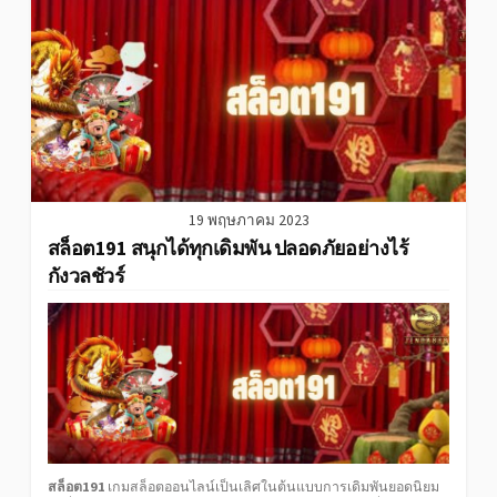
19 พฤษภาคม 2023
สล็อต191 สนุกได้ทุกเดิมพัน ปลอดภัยอย่างไร้
กังวลชัวร์
สล็อต191
เกมสล็อตออนไลน์เป็นเลิศในต้นแบบการเดิมพันยอดนิยม