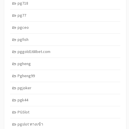
pg718
pg77
pgceo
pgfish
pggold168bet.com
pgheng
Pgheng99
pgjoker
pgk44
PGSlot
pgslot ทางเข้า