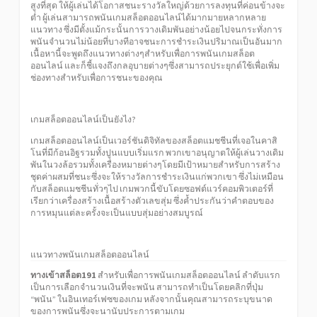
สูงที่สุด ให้ผู้เล่นได้โอกาสชนะรางวัลใหญ่ด้วยการลงทุนที่ค่อนข้างจะ
ต่ำ ผู้เล่นสามารถพนันเกมสล็อตออนไลน์ได้มากมายหลากหลาย
แนวทาง ซึ่งมีตั้งแม้กระนั้นการวางเดิมพันอย่างน้อยไปจนกระทั่งการ
พนันจำนวนไม่น้อยที่บางทีอาจชนะการชำระเงินปริมาณเป็นอันมาก
เนื้อหานี้จะพูดถึงแนวทางต่างๆสำหรับเพื่อการพนันเกมสล็อต
ออนไลน์ และก็ชี้แจงถึงกลอุบายต่างๆซึ่งสามารถประยุกต์ใช้เพื่อเพิ่ม
ช่องทางสำหรับเพื่อการชนะของคุณ
เกมสล็อตออนไลน์เป็นยังไง?
เกมสล็อตออนไลน์เป็นเวอร์ชันดิจิทัลของสล็อตแมชชีนที่เจอในคาสิ
โนที่มีก้อนอิฐรวมทั้งปูนแบบเริ่มแรก พวกเขาอนุญาตให้ผู้เล่นวางเดิม
พันในวงล้อรวมทั้งเครื่องหมายต่างๆโดยมีเป้าหมายสำหรับการสร้าง
ชุดค่าผสมที่ชนะซึ่งจะให้รางวัลการชำระเงินแก่พวกเขา ซึ่งไม่เหมือน
กับสล็อตแมชชีนทั่วๆไป เกมพวกนี้ขับโดยซอฟต์แวร์คอมพิวเตอร์ที่
เรียกว่าเครื่องสร้างเนื้อสร้างตัวเลขสุ่ม ซึ่งค้ำประกันว่าคำตอบของ
การหมุนแต่ละครั้งจะเป็นแบบสุ่มอย่างสมบูรณ์
แนวทางพนันเกมสล็อตออนไลน์
ทางเข้าสล็อต191
สำหรับเพื่อการพนันเกมสล็อตออนไลน์ ลำดับแรก
เป็นการเลือกจำนวนเงินที่จะพนัน สามารถทำเป็นโดยคลิกที่ปุ่ม
“พนัน” ในอินเทอร์เฟซของเกม หลังจากนั้นคุณสามารถระบุขนาด
ของการพนันซึ่งจะนานับประการตามเกม