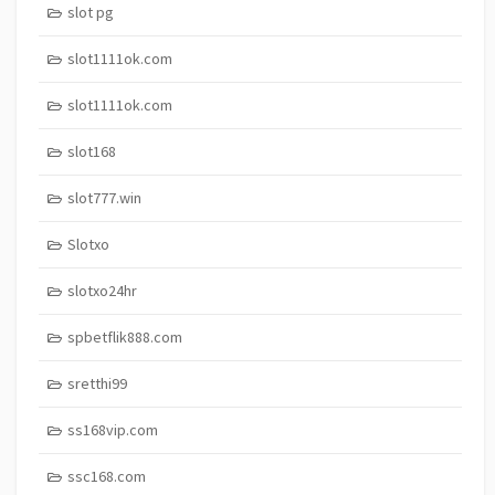
slot pg
slot1111ok.com
slot1111ok.com
slot168
slot777.win
Slotxo
slotxo24hr
spbetflik888.com
sretthi99
ss168vip.com
ssc168.com