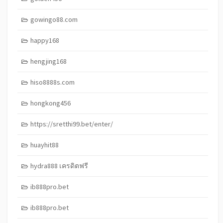
gowingo88.com
happy168
hengjing168
hiso8888s.com
hongkong456
https://sretthi99.bet/enter/
huayhit88
hydra888 เครดิตฟรี
ib888pro.bet
ib888pro.bet