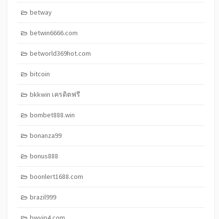
betway
betwin6666.com
betworld369hot.com
bitcoin
bkkwin เครดิตฟรี
bombet888.win
bonanza99
bonus888
boonlert1688.com
brazil999
bwvip4.com