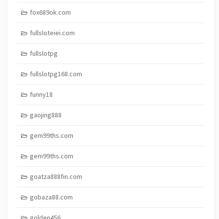
fox689ok.com
fullsloteiei.com
fullslotpg
fullslotpg168.com
funny18
gaojing888
gem99ths.com
gem99ths.com
goatza888fin.com
gobaza88.com
golden456