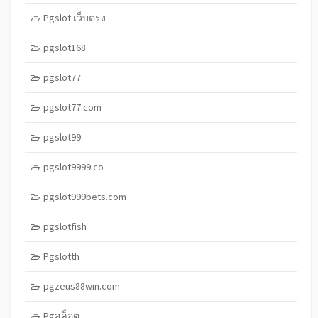
Pgslot เว็บตรง
pgslot168
pgslot77
pgslot77.com
pgslot99
pgslot9999.co
pgslot999bets.com
pgslotfish
Pgslotth
pgzeus88win.com
Pgสล็อต