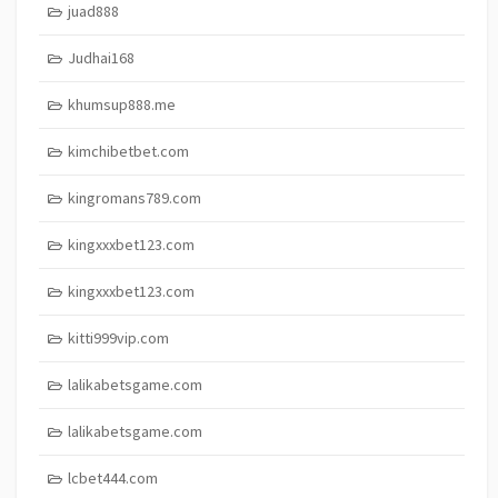
juad888
Judhai168
khumsup888.me
kimchibetbet.com
kingromans789.com
kingxxxbet123.com
kingxxxbet123.com
kitti999vip.com
lalikabetsgame.com
lalikabetsgame.com
lcbet444.com