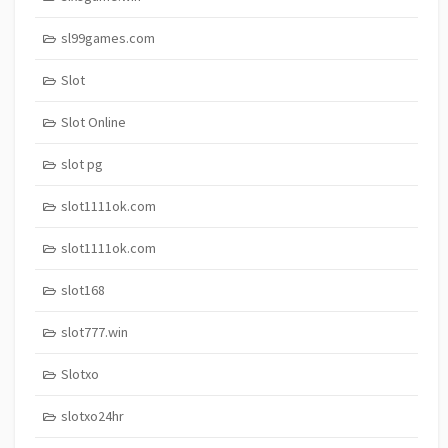
sl99games.com
Slot
Slot Online
slot pg
slot1111ok.com
slot1111ok.com
slot168
slot777.win
Slotxo
slotxo24hr