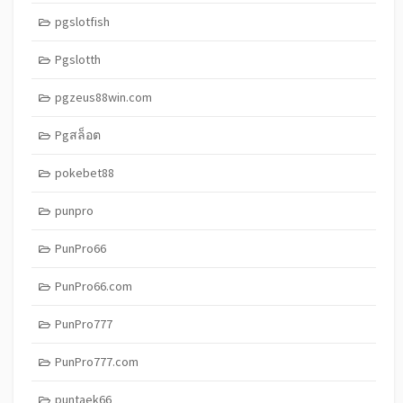
pgslotfish
Pgslotth
pgzeus88win.com
Pgสล็อต
pokebet88
punpro
PunPro66
PunPro66.com
PunPro777
PunPro777.com
puntaek66