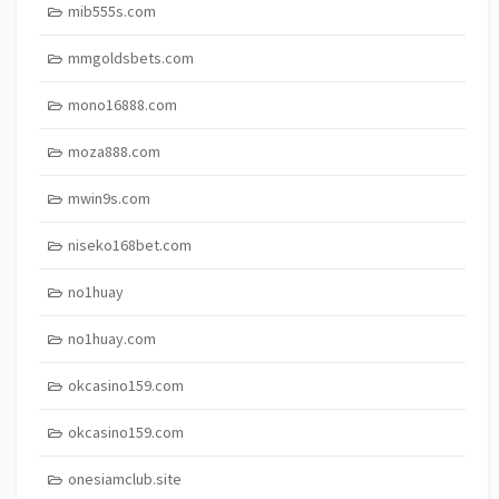
mib555s.com
mmgoldsbets.com
mono16888.com
moza888.com
mwin9s.com
niseko168bet.com
no1huay
no1huay.com
okcasino159.com
okcasino159.com
onesiamclub.site