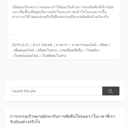
เมื่อคุณเริ่มเล่น เราขอแนะนำให้คุณเริ่มด้วยการลงเดิมพันที่เล็กน้อย
และเพิ่มขึ้นเมื่อคุณมีความมั่นใจและความเข้าใจในเกมมากขึ้น
สามารถใช้โหมดเล่นฟรีหรือฝึกฝนก่อนที่จะลงเดิมพันด้วยเงินจริง
…
CATEGORIES
PG SLOT
/
SLOT ONLINE
/
บาคาร่า
/
บาคาร่าออนไลน์
/
สล็อต
/
สล็อตออนไลน์
/
สล็อตเว็บตรง
/
เกมสล็อตมือถือ
/
เว็บพนัน
/
เว็บพนันออนไลน์
/
เว็บสล็อตเว็บตรง
Search
Search
การบรรลุเป้าหมายมักมากับการตัดสินใจของเราในเวลาที่เรา
รับมันอย่างจริงใจ