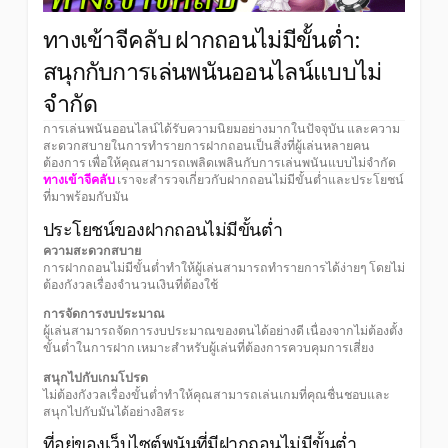
ทางเข้าจีคลับ ฝากถอนไม่มีขั้นต่ำ:
สนุกกับการเล่นพนันออนไลน์แบบไม่
จำกัด
การเล่นพนันออนไลน์ได้รับความนิยมอย่างมากในปัจจุบัน และความ
สะดวกสบายในการทำรายการฝากถอนเป็นสิ่งที่ผู้เล่นหลายคน
ต้องการ เพื่อให้คุณสามารถเพลิดเพลินกับการเล่นพนันแบบไม่จำกัด
ทางเข้าจีคลับ
เราจะสำรวจเกี่ยวกับฝากถอนไม่มีขั้นต่ำและประโยชน์
ที่มาพร้อมกับมัน
ประโยชน์ของฝากถอนไม่มีขั้นต่ำ
ความสะดวกสบาย
การฝากถอนไม่มีขั้นต่ำทำให้ผู้เล่นสามารถทำรายการได้ง่ายๆ โดยไม่
ต้องกังวลเรื่องจำนวนเงินที่ต้องใช้
การจัดการงบประมาณ
ผู้เล่นสามารถจัดการงบประมาณของตนได้อย่างดี เนื่องจากไม่ต้องตั้ง
ขั้นต่ำในการฝาก เหมาะสำหรับผู้เล่นที่ต้องการควบคุมการเสี่ยง
สนุกไปกับเกมโปรด
ไม่ต้องกังวลเรื่องขั้นต่ำทำให้คุณสามารถเล่นเกมที่คุณชื่นชอบและ
สนุกไปกับมันได้อย่างอิสระ
ที่อยู่ของเว็บไซต์พนันที่มีฝากถอนไม่มีขั้นต่ำ