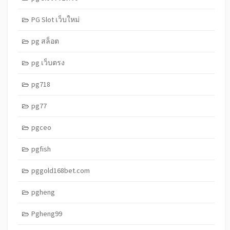
PG Slot เว็บใหม่
pg สล็อต
pg เว็บตรง
pg718
pg77
pgceo
pgfish
pggold168bet.com
pgheng
Pgheng99