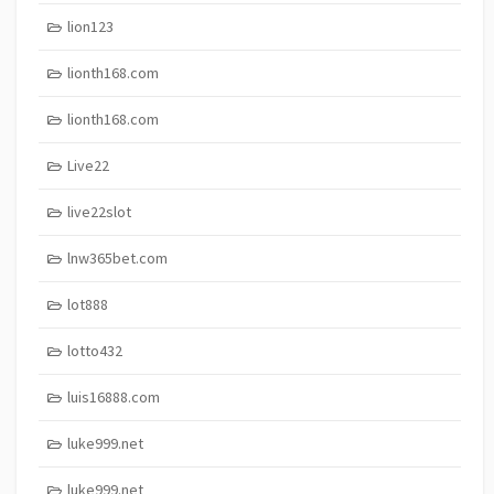
lion123
lionth168.com
lionth168.com
Live22
live22slot
lnw365bet.com
lot888
lotto432
luis16888.com
luke999.net
luke999.net