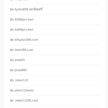
hydra888 เครดิตฟรี
ib888pro.bet
ib888pro.bet
infyplus888.com
item388.com
jinda55
jinda888
Joker123
joker123auto
Joker123th.com