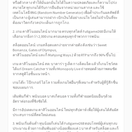
หรือตัวกลาง ทำให้มั่นอกมั่นใจได้ในความปลอดภัยและก็ความโปร่ง
สบายใส ทุกเกมได้รับการยืนยันจากหน่วยงานสากล และใช้
เทคโนโลยี RNG (Random Number Generator) เพื่อค้ำประกันผลลัพธ์ที่
เป็นกลาง ผู้เล่นสามารถฝาก-เบิกเงินได้อย่างแน่ใจ โดยไม่จำเป็นที่จะ
ต้องมาวิตกกังวลประเด็นการถูกโกง.
2. เกม คาสิโนออนไลน์ มากมาย ครบทุกสไตล์ Fullgame268 มีเกมให้
เลือกมากยิ่งกว่า 2,000 เกม ครอบคลุมทุกจำพวกการพนัน:
สล็อตออนไลน์: เกมสล็อตแตกง่ายจากค่ายดัง ดังเช่นว่า Sweet
Bonanza, Gates of Olympus,
คาสิโนออนไลน์
และก็ Mahjong Ways 2 ด้วย RTP มากถึง 96% ขึ้นไป.
เกม คาสิโนออนไลน์ สด: บาคาร่า รูเล็ต กางล็คแจ็ค แล้วก็เกมโชว์สด
ได้แก่ Dream Catcher รวมทั้ง Monopoly Live ถ่ายทอดด้วยภาพคมชัด
จากสตูดิโอชั้นแนวหน้า.
เกมโต๊ะ: โป๊กเกอร์ ไฮโล รวมทั้งเกมไพ่อื่นๆที่เหมาะสำหรับผู้ที่รู้สึกชื่น
ชอบแผนการ.
เดิมพันกีฬา: พนันบอล บาสเก็ตบอล รวมทั้งกีฬายอดนิยมอื่นๆด้วย
อัตราต่อรองที่ชิงชัยได้.
มีการอัปเดตเกม คาสิโนออนไลน์ ใหม่ทุกสัปดาห์ เพื่อให้ผู้เล่นได้สัมผัส
ประสบการณ์ที่สดใหม่เสมอ.
3. พนันเริ่มต้นต่ำ ทุนน้อยก็เล่นได้ Fullgame268 ตอบโจทย์ผู้เล่นทุกงบ
ประมาณ ด้วยการเดิมพันอย่างน้อยเพียงแค่ 1 บาท สำหรับสล็อต และก็