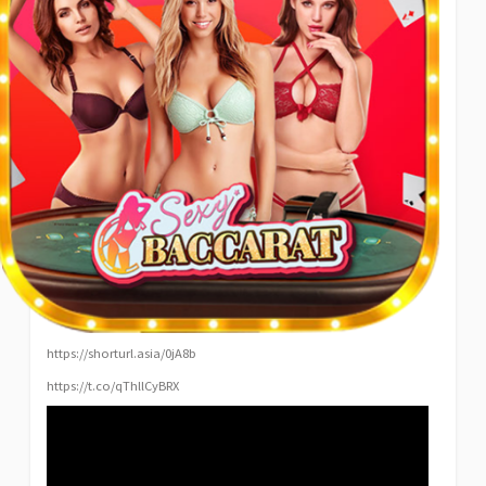
https://shorturl.asia/0jA8b
https://t.co/qThllCyBRX