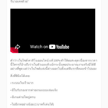
รับวอเลทด้วย”
คำว่า เว็บไซต์ คาสิโนออนไลน์ แท้ 100% ทำให้ผมสะดุด เนื่องจากเวลา
นี้ใครๆก็อ้างถึงว่าเว็บตัวเองแท้ แม้กระนั้นพอประมาณงานจริงมิได้ดี
อย่างที่พูด แต่ว่าเว็บไซต์แห่งนี้ต่างออกไปตั้งแต่ทีแรกที่ลองเข้าไปมอง
สิ่งที่พินิจได้เลย:
• ระบบเว็บเร็วมาก
• มีใบรับรองจากค่ายเกมแบบแจ่มแจ้ง
• มีเกมค่ายใหญ่ครบ
• ไม่มีเรทอย่างน้อย (1 บาทก็เล่นได้)