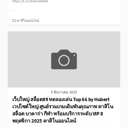
https://t.co/DewsrRaN4i
…
CATEGORIES
คาสิโนออนไลน์
9 ธันวาคม 2025
เว็บใหญ่ สล็อต89 ทดลองเล่น Top 66 by Hubert
เวปไซต์ใหญ่ ศูนย์รวมเกมเดิมพันคุณภาพ คาสิโน
สล็อต บาคาร่า กีฬา พร้อมบริการระดับ VIP 8
พฤศจิกา 2025 คาสิโนออนไลน์