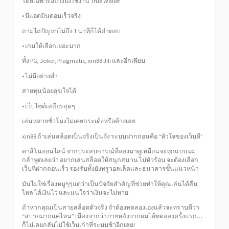
โดยเฉพาะอย่างยิ่งใช้งาน True Wallet
• มีแอดมินตอบเร็วจริง
ถามไถ่ปัญหาไม่ถึง 1 นาทีก็ได้คำตอบ
• เกมให้เลือกเยอะมาก
ทั้ง PG, Joker, Pragmatic,
xin88
Jili และอีกเพียบ
• ไม่มีอย่างต่ำ
สายทุนน้อยสุขใจได้
• เว็บไซต์เสถียรสุดๆ
เล่นหลายชั่วโมงไม่เคยกระเด้งหรือค้างเลย
xin88 ถ้าเล่นสล็อตเป็นจริงเป็นจัง ระบบฝากถอนคือ “หัวใจของเว็บดี”
คาสิโนออนไลน์ จากประสบการณ์ที่ลองมาดูเหมือนจะทุกแบบ ผม
กล้าพูดเลยว่า อยากเล่นสล็อตให้สนุกสนาน ไม่หัวร้อน จะต้องเลือก
เว็บที่ฝากถอนเร็ว รองรับทั้งยังทรูวอลเล็ตและธนาคารชั้นแนวหน้า
มันไม่ใช่เรื่องหมูๆๆแต่ว่าเป็นปัจจัยสำคัญที่ช่วยทำให้คุณเล่นได้ลื่น
ไหล ได้เงินไว และแน่ใจว่าเงินจะไม่หาย
ถ้าหากคุณเป็นสายสล็อตตัวจริง จำต้องทดลองเองแล้วจะทราบดีว่า
“สบายมากแค่ไหน” เนื่องจากว่าภายหลังจากผมได้ทดลองครั้งแรก…
ก็ไม่เคยกลับไปใช้เว็บเก่าที่ระบบช้าอีกเลย!