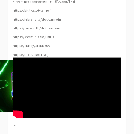
ขอขอบพระคุณwebsite
คาสิโนออนไลน์
https://bit.ly/slot-tamwin
https://rebrand.ly/slot-tamwin
https://wow.in.th/slot-tamwin
https://shorturl.asia/PkfL9
https://cutt.ly/SrxuuV05
https://t.co/09k5TiINoj
…