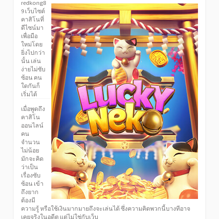
redkong8
9 เว็บไซต์
คาสิโนที่
ดีไซน์มา
เพื่อมือ
ใหม่โดย
ยิ่งไปกว่า
นั้น เล่น
ง่ายไม่ซับ
ซ้อน คน
ใดกันก็
เริ่มได้
เมื่อพูดถึง
คาสิโน
ออนไลน์
คน
จำนวน
ไม่น้อย
มักจะคิด
ว่าเป็น
เรื่องซับ
ซ้อน เข้า
ถึงยาก
ต้องมี
ความรู้ หรือใช้เงินมากมายถึงจะเล่นได้ ซึ่งความคิดพวกนี้บางทีอาจ
เคยจริงในอดีต แต่ไม่ใช่กับเว็บ