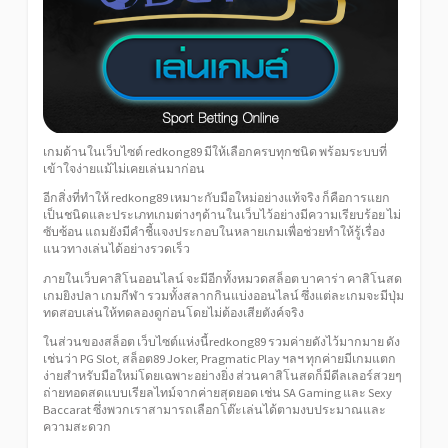
เกมด้านในเว็บไซต์ redkong89 มีให้เลือกครบทุกชนิด พร้อมระบบที่
เข้าใจง่ายแม้ไม่เคยเล่นมาก่อน
อีกสิ่งที่ทำให้ redkong89 เหมาะกับมือใหม่อย่างแท้จริง ก็คือการแยก
เป็นชนิดและประเภทเกมต่างๆด้านในเว็บไว้อย่างมีความเรียบร้อย ไม่
ซับซ้อน แถมยังมีคำชี้แจงประกอบในหลายเกมเพื่อช่วยทำให้รู้เรื่อง
แนวทางเล่นได้อย่างรวดเร็ว
ภายในเว็บคาสิโนออนไลน์ จะมีอีกทั้งหมวดสล็อต บาคาร่า คาสิโนสด
เกมยิงปลา เกมกีฬา รวมทั้งสลากกินแบ่งออนไลน์ ซึ่งแต่ละเกมจะมีปุ่ม
ทดสอบเล่นให้ทดลองดูก่อนโดยไม่ต้องเสียตังค์จริง
ในส่วนของสล็อต เว็บไซต์แห่งนี้redkong89 รวมค่ายดังไว้มากมาย ดัง
เช่นว่า PG Slot,
สล็อต89
Joker, Pragmatic Play ฯลฯ ทุกค่ายมีเกมแตก
ง่ายสำหรับมือใหม่โดยเฉพาะอย่างยิ่ง ส่วนคาสิโนสดก็มีดีลเลอร์สวยๆ
ถ่ายทอดสดแบบเรียลไทม์จากค่ายสุดยอด เช่น SA Gaming และ Sexy
Baccarat ซึ่งพวกเราสามารถเลือกโต๊ะเล่นได้ตามงบประมาณและ
ความสะดวก