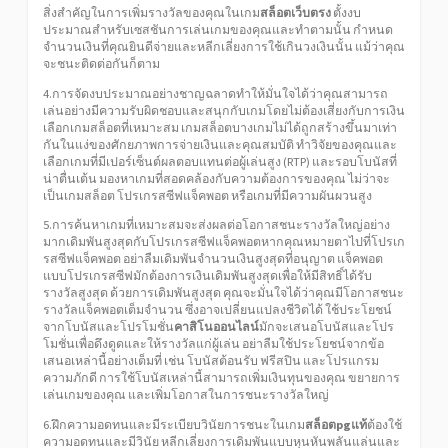
สิ่งสำคัญในการเพิ่มรางวัลของคุณในเกม
สล็อตเว็บตรง
ตั้งงบ
ประมาณสำหรับเซสชันการเล่นเกมของคุณและทำตามนั้น กำหนด
จำนวนเงินที่คุณยินดีจ่ายและหลีกเลี่ยงการใช้เกินวงเงินนั้น แม้ว่าคุณ
จะชนะติดต่อกันก็ตาม
4.การจัดงบประมาณอย่างชาญฉลาดทำให้มั่นใจได้ว่าคุณสามารถ
เล่นอย่างมีความรับผิดชอบและสนุกกับเกมโดยไม่ต้องเสี่ยงกับการเงิน
เลือกเกมสล็อตที่เหมาะสม เกมสล็อตบางเกมไม่ได้ถูกสร้างขึ้นมาเท่า
กันในแง่ของศักยภาพการจ่ายเงินและคุณสมบัติ ทำวิจัยของคุณและ
เลือกเกมที่มีเปอร์เซ็นต์ผลตอบแทนต่อผู้เล่นสูง (RTP) และรอบโบนัสที่
น่าตื่นเต้น มองหาเกมที่สอดคล้องกับความต้องการของคุณ ไม่ว่าจะ
เป็นเกมสล็อต โปรเกรสซีฟแจ็คพอต หรือเกมที่มีความผันผวนสูง
5.การค้นหาเกมที่เหมาะสมจะส่งผลต่อโอกาสชนะรางวัลใหญ่อย่าง
มากเดิมพันสูงสุดกับโปรเกรสซีฟแจ็คพอตหากคุณหมายตาไปที่โปรเก
รสซีฟแจ็คพอต อย่าลืมเดิมพันจำนวนเงินสูงสุดที่อนุญาต แจ็คพอต
แบบโปรเกรสซีฟมักต้องการเงินเดิมพันสูงสุดเพื่อให้มีสิทธิ์ได้รับ
รางวัลสูงสุด ด้วยการเดิมพันสูงสุด คุณจะมั่นใจได้ว่าคุณมีโอกาสชนะ
รางวัลแจ็คพอตเต็มจำนวน ซึ่งอาจเปลี่ยนแปลงชีวิตได้ ใช้ประโยชน์
จากโบนัสและโปรโมชั่น
คาสิโนออนไลน์
มักจะเสนอโบนัสและโปร
โมชั่นเพื่อดึงดูดและให้รางวัลแก่ผู้เล่น อย่าลืมใช้ประโยชน์จากข้อ
เสนอเหล่านี้อย่างเต็มที่ เช่น โบนัสต้อนรับ ฟรีสปิน และโปรแกรม
ความภักดี การใช้โบนัสเหล่านี้สามารถเพิ่มเงินทุนของคุณ ขยายการ
เล่นเกมของคุณ และเพิ่มโอกาสในการชนะรางวัลใหญ่
6.ฝึกความอดทนและมีระเบียบวินัยการชนะในเกม
สล็อตpgแท้
ต้องใช้
ความอดทนและมีวินัย หลีกเลี่ยงการเดิมพันแบบหุนหันพลันแล่นและ