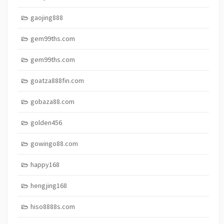
gaojing888
gem99ths.com
gem99ths.com
goatza888fin.com
gobaza88.com
golden456
gowingo88.com
happy168
hengjing168
hiso8888s.com