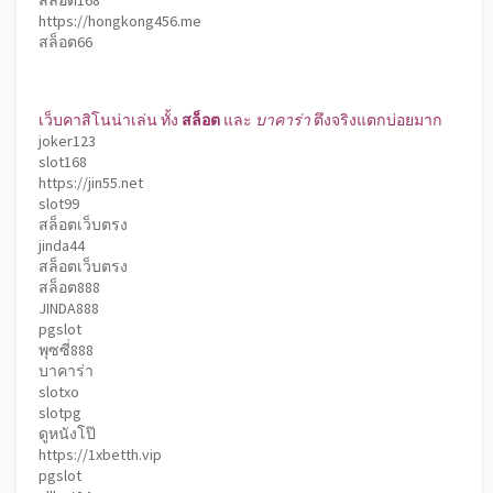
https://hongkong456.me
สล็อต66
เว็บคาสิโนน่าเล่น ทั้ง
สล็อต
และ
บาคาร่า
ตึงจริงแตกบ่อยมาก
joker123
slot168
https://jin55.net
slot99
สล็อตเว็บตรง
jinda44
สล็อตเว็บตรง
สล็อต888
JINDA888
pgslot
พุซซี่888
บาคาร่า
slotxo
slotpg
ดูหนังโป๊
https://1xbetth.vip
pgslot