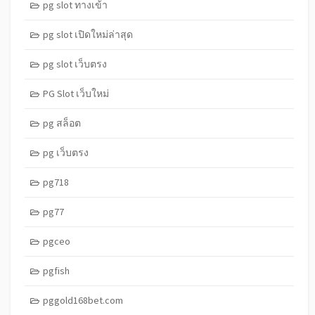
pg slot ทางเข้า
pg slot เปิดใหม่ล่าสุด
pg slot เว็บตรง
PG Slot เว็บใหม่
pg สล็อต
pg เว็บตรง
pg718
pg77
pgceo
pgfish
pggold168bet.com