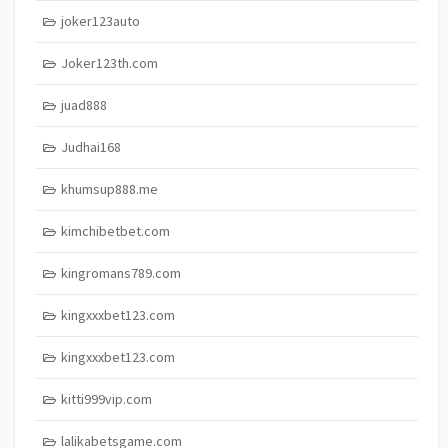
joker123auto
Joker123th.com
juad888
Judhai168
khumsup888.me
kimchibetbet.com
kingromans789.com
kingxxxbet123.com
kingxxxbet123.com
kitti999vip.com
lalikabetsgame.com