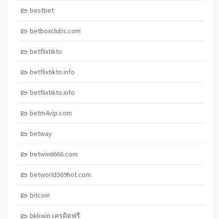
bestbet
betboxclubs.com
betflixtikto
betflixtikto.info
betflixtikto.info
betm4vip.com
betway
betwin6666.com
betworld369hot.com
bitcoin
bkkwin เครดิตฟรี