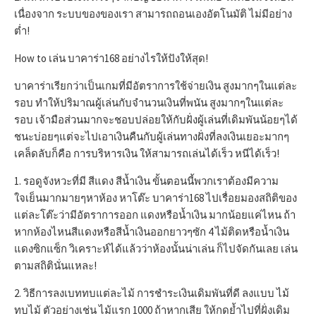
เนื่องจาก ระบบของของเรา สามารถถอนเองอัตโนมัติ ไม่มีอย่าง
ต่ำ!
How to เล่น บาคาร่า168 อย่างไรให้ปังให้สุด!
บาคาร่าเรียกว่าเป็นเกมที่มีอัตราการใช้จ่ายเงิน สูงมากๆในแต่ละ
รอบ ทำให้ปริมาณผู้เล่นกับจำนวนเงินที่พนัน สูงมากๆในแต่ละ
รอบ เจ้ามือส่วนมากจะชอบปล่อยให้กับฝั่งผู้เล่นที่เดิมพันน้อยๆได้
ชนะบ่อยๆแต่จะไปเอาเงินคืนกับผู้เล่นทางฝั่งที่ลงเงินเยอะมากๆ
เคล็ดลับก็คือ การบริหารเงิน ให้สามารถเล่นได้เร็ว หนีได้เร็ว!
1. รอดูจังหวะที่มี สีแดง สีน้ำเงิน ขั้นตอนนี้พวกเราต้องมีความ
ใจเย็นมากมายๆหาห้อง หาโต๊ะ บาคาร่า168 ไปเรื่อยมองสถิติของ
แต่ละโต๊ะว่ามีอัตราการออก แดงหรือน้ำเงิน มากน้อยแค่ไหน ถ้า
หากห้องไหนสีแดงหรือสีน้ำเงินออกยาวๆซัก 4 ไม้ติดหรือน้ำเงิน
แดงซิกแซ็ก วิเคราะห์ได้แล้วว่าห้องนั้นน่าเล่น ก็ไปจัดกันเลย เล่น
ตามสถิตินั่นแหละ!
2. วิธีการลงเบททบแต่ละไม้ การชำระเงินเดิมพันที่ดี ลงแบบ ไม้
ทบไม้ ตัวอย่างเช่น ไม้แรก 1000 ถ้าหากเสีย ให้กดย้ำไปที่ฝั่งเดิม