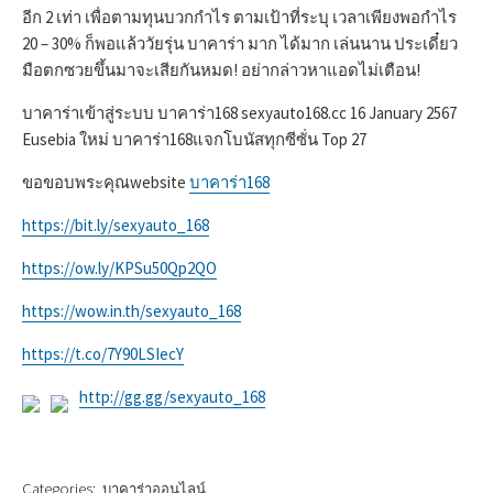
อีก 2 เท่า เพื่อตามทุนบวกกำไร ตามเป้าที่ระบุ เวลาเพียงพอกำไร
20 – 30% ก็พอแล้ววัยรุ่น บาคาร่า มาก ได้มาก เล่นนาน ประเดี๋ยว
มือตกซวยขึ้นมาจะเสียกันหมด! อย่ากล่าวหาแอดไม่เตือน!
บาคาร่าเข้าสู่ระบบ บาคาร่า168 sexyauto168.cc 16 January 2567
Eusebia ใหม่ บาคาร่า168แจกโบนัสทุกซีซั่น Top 27
ขอขอบพระคุณwebsite
บาคาร่า168
https://bit.ly/sexyauto_168
https://ow.ly/KPSu50Qp2QO
https://wow.in.th/sexyauto_168
https://t.co/7Y90LSIecY
http://gg.gg/sexyauto_168
Categories:
บาคาร่าออนไลน์