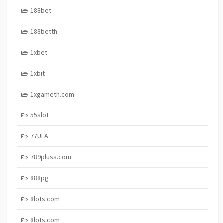
188bet
188betth
1xbet
1xbit
1xgameth.com
55slot
77UFA
789pluss.com
888pg
8lots.com
8lots.com