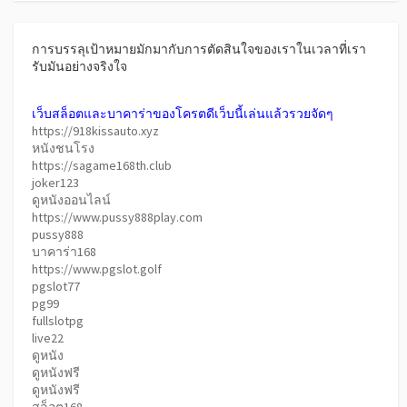
การบรรลุเป้าหมายมักมากับการตัดสินใจของเราในเวลาที่เรา
รับมันอย่างจริงใจ
เว็บสล็อตและบาคาร่าของโครตดีเว็บนี้เล่นแล้วรวยจัดๆ
https://918kissauto.xyz
หนังชนโรง
https://sagame168th.club
joker123
ดูหนังออนไลน์
https://www.pussy888play.com
pussy888
บาคาร่า168
https://www.pgslot.golf
pgslot77
pg99
fullslotpg
live22
ดูหนัง
ดูหนังฟรี
ดูหนังฟรี
สล็อต168