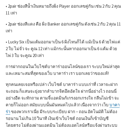
• 2pair ช่องสีน้ำเงินหมายถึงฝั่ง Player ออกเลขคู่กัน เช่น 2 กับ 2 คุณ
11 เท่า
• 2pair ช่องสีแดง คือ ฝั่ง Banker ออกเลขคู่กัน ดังเช่น 2 กับ 2 คุณ 11
เท่า
• Lucky Six เป็นแต้มออกมาเป็น 6 ฝั่งไหนก็ได้ แม้เป็น 6 ด้วยไพ่แค่
2 ใบ ไม่จั่ว จะ คูณ 12 เท่า แม้กระนั้นหากออกมาเป็น 6 แต้ม ด้วย
ไพ่ 3 ใบ จะคูณ 20 เท่า
การฝากถอนในเว็บไซต์บาคาร่าออนไลน์ของเรา ระบบใหม่ล่าสุด
และเหมาะสมที่สุดของเว็บ บาคาร่า เรา บอกเลยว่าของแท้!
ทุกคนเคยเจอหรือเปล่า เว็บไซต์ บาคาร่า แบบเก่าที่ เวลาจะฝาก
จะถอน ก็แสนจะยุ่งยากลำบากจิตอึดอัดใจ ฝากนี่อย่างไว ถอนนี่
อย่างอืด จะทักถาม ตามจี๋แอดมินก้เกรงอกเกรงใจ กลืนไม่เข้า จะ
คายก็ไม่ออก สมัยแบบนั้นมันหมดไปแล้ว! เนื่องจากว่า เว็บ
บาคา
ร่า
ของพวกเราเนี่ย มีระบบระเบียบ ฝาก – ถอน อัตโนมัติ ไม่ต้อง
รอนาน ไม่เกิน 10 วินาที เงินเข้าเว็บไซต์ ถอนเงินก็เข้าบัญชี
โดยตรง ไม่ต้องผ่านแอดมิน ไม่ต้องแอดไลน์หรือแจ้งผ่านระบบ