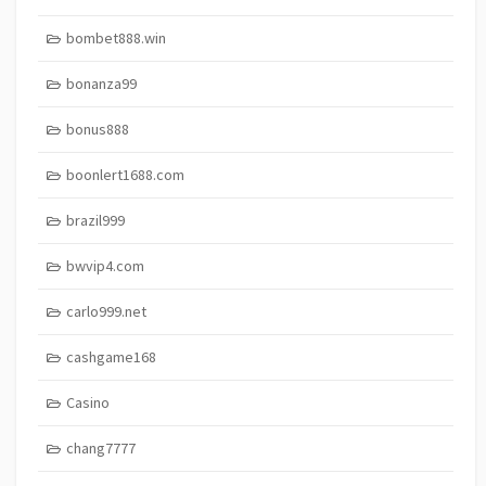
bombet888.win
bonanza99
bonus888
boonlert1688.com
brazil999
bwvip4.com
carlo999.net
cashgame168
Casino
chang7777