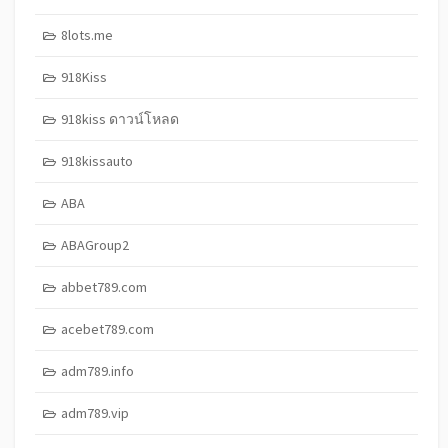
8lots.me
918Kiss
918kiss ดาวน์โหลด
918kissauto
ABA
ABAGroup2
abbet789.com
acebet789.com
adm789.info
adm789.vip