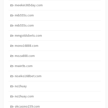
meekin365day.com
mib555s.com
mib555s.com
mmgoldsbets.com
mono16888.com
moza888.com
mwin9s.com
niseko168bet.com
no1huay
no1huay.com
okcasino159.com