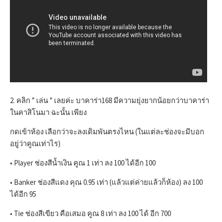
2. คลิก ” เล่น ” เลยค่ะ บาคาร่า168 มีความยุ่งยากน้อยกว่าบาคาร่า
ในคาสิโนมา ฉะนั้น เพียง
กดเข้าห้อง เลือกว่าจะลงเดิมพันตรงไหน (ในแต่ละช่องจะมีบอก
อยู่ว่าคูณเท่าไร)
• Player ช่องสีน้ำเงิน คูณ 1 เท่า ลง 100 ได้อีก 100
• Banker ช่องสีแดง คุณ 0.95 เท่า (แล้วแต่ค่ายแล้วก็ห้อง) ลง 100
ได้อีก 95
• Tie ช่องสีเขียว คือเสมอ คูณ 8 เท่า ลง 100 ได้ อีก 700