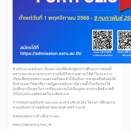
สำหรับ สวนสุนันทา เป็นสถาบันที่มีหลักสูตรการศึกษาการสอนที่
หลากหลายและครบวงจร รวมทั้งมีกิจกรรมต่างๆให้ทำในระหว่าง
เรียนเพื่อช่วยลดความเคร่งเครียดแล้วก็ยังเป็นการช่วยเหลือสังคมได้
อีกด้วย มหาวิทยาลัยราชภัฏสวนสุนันทา มีความตั้งใจปรับปรุงให้
นักศึกษาเป็นสุขในการเรียนและจบไปเป็นบุคลากรประสิทธิภาพที่
ปรับปรุงประเทศตลอดในระดับสากล
การสอบสวนสุนันทา ssru ssru.ac.th 4 JAN 26 Zita โครงการฝึกอบรม
สวนสุนันทา สวนสุนันทาคณะครุศาสตร์ Top 53
ขอขอบคุณมากอ้างอิงจาก
ssru
https://rebrand.ly/ssru_th