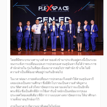
โดยที่มีพระบรมวงศานุวงศ์ หลายองค์ เข้ามาประทับอยู่ตรงนี้เป็นระยะ
จนกระทั่งการเปลี่ยนแปลงการปกครองสวนสุนันทา ถือได้ว่าพระราช
สำนักฝ่ายใน รุ่นในที่สุด เนื่องมาจากต่อไปราชสำนัก ข้างใด ไม่มี
ความจำเป็นที่ต้องอาศัยอยู่ร่วมกันอีกต่อไป
ในเวลาต่อมา ภายหลังเปลี่ยนการปกครอง ก็เลยทำให้สวนสุนันทาก็
เลยแปลงเป็นสถานศึกษา ซึ่งมีตึกโบราณเป็นความสำคัญทาง
ประวัติศาสตร์ แล้วก็สถาปัตยกรรม หลายแห่งไม่ว่าจะเป็นอีกทั้ง
พระที่นั่ง ซึ่งเป็นตึกที่มีการใช้เสารับน้ำหนักเป็นสมัยแรกๆของ
ประเทศไทยเลยทีเดียว ที่มีการวางแบบทางสถาปัตยกรรม ให้น่าศึกษา
รวมทั้งน่าอนุรักษ์เอาไว้
ภายในอาคาร มีความน่าดึงดูดใจไม่น้อย