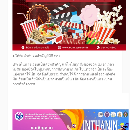
1.ให้จัดลำดับจุดสำคัญให้ดี ssru
ประเด็นการเรียนเป็นสิ่งที่สำคัญ แต่ไม่ใช่ทุกสิ่งของชีวิต ไม่เอาเวลา
ทั้งสิ้นของชีวิตไปทุ่มเทกับการศึกษามากเกินไปแต่ว่าจำเป็นจะต้อง
แบ่งเวลาให้เป็น จัดอันดับความสำคัญให้ดี การอ่านหนังสือรวมทั้งตั้ง
มั่นเรียนเป็นสิ่งที่จำเป็นมากมายเป็นชั้น 1 อันดับต่อมาเป็นกระบวน
การทำกิจกรรม