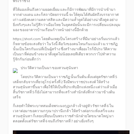
พระราชวัง
ที่ให้มองเห็นถึงความยอดเยี่ยม และก็มีการพัฒนาที่มีการนำเข้ามา
จากต่างแดน และก็สถาปัตยกรรมนี้ จะให้คุณได้สัมผัสถึงบรรยากาศ
เก่า แต่ยังคงความคลาสสิค และมีความล้ำยุคได้อย่างน่าดึงดูด อย่าง
ยิ่งจริงๆและไม่รู้สึกว่าเมืองไทย ในยุคสมัยนั้นจะมีการเปลี่ยนแปลงมุม
มอง ของอาคารบ้านเรือนก้าวหน้าอย่างนี้อีกด้วย
https://shorl.com
โดยต้นเหตุเป็นโครงสร้าง ที่มีมาอย่างเริ่มแรกแล้ว
ก็หลายข้อจะสงสัยว่า ในวังนี้ คือวังของคนไหนกันแน่แล้ว ม.ราชภัฏ
นั้นเป็นใครกันแน่ที่เป็นผู้สร้าง ซึ่งสร้างมาเพื่ออะไรก็มีประวัติความ
เป็นมา ที่ค่อนข้างจะน่าดึงดูดไม่น้อยเลยทีเดียว พวกเราไปทำความ
รู้จักกันก่อนดีกว่า
ประวัติความเป็นมา ของสวนสุนันทา
โดยประวัติความเป็นมา ราชภัฏ นั้นเริ่มต้น ตั้งแต่ยุครัชกาลที่ 5
เสด็จกลับจากเที่ยวยุโรป ครั้งที่ 2 จึงมีพระราชประสงค์ ให้สร้าง
สวนสุนันทาขึ้นมา เพื่อใช้ให้เป็นที่ประทับอีกแห่งหนึ่ง แต่ว่าแล้วเมื่อ
สิ้นรัชกาลที่ 5 ก็ยังไม่สามารถที่จะสร้างสำนักดังที่กล่าวมาข้างต้น
เสร็จ
ก็เลยทำให้พระบาทสมเด็จพระมงกุฎเกล้า เจ้าอยู่หัว รัชกาลที่ 6 ใน
เวลาต่อมาขอความกรุณาปรานีเกล้า ให้สร้างต่อกระทั่งเสร็จ และ
สวนสุนันทา ก็เลยเปลี่ยนเป็นพระราชสำนักฝ่ายใดขนาดใหญ่ มา
ตลอดตั้งแต่รัชกาลที่ 6 จนถึงรัชกาลที่ 7 อย่างยิ่งจริงๆ