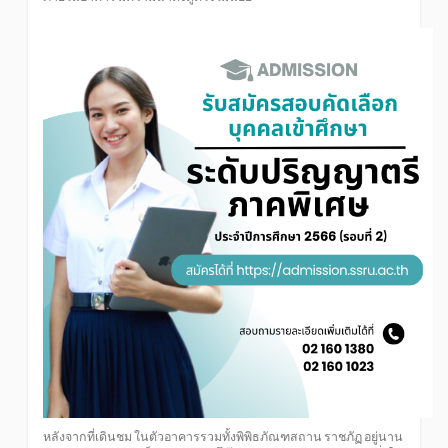
หลังจากที่เดินชม ในตัวอาคารรวมทั้งพิพิธภัณฑสถาน ราชภัฏ อยู่นาน