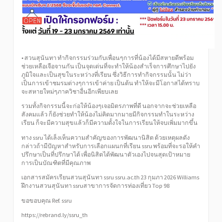
• สวนสุนันทา ทำกิจกรรมร่วมกับเพื่อนๆการที่น้องได้มีสหายดีพร้อม
ช่วยเหลือเจือจานกัน เป็นจุดเด่นที่จะทำให้น้องสำเร็จการศึกษาไปยัง
ภูมิใจและเป็นสุขในระหว่างที่เรียน ซึ่งวิธีการทำกิจกรรมนั้น ไม่ว่า
เป็นการเข้าชมรมต่างๆการเข้าค่าย เป็นต้น ทำให้จะมีโอกาสได้ทราบ
จะสหายใหม่ๆภาควิชาอื่นอีกเพียบเลย
รวมทั้งกิจกรรมนี้จะก่อให้น้องๆเจอมิตรภาพที่ดี นอกจากจะช่วยเหลือ
สังคมแล้ว ก็ยังช่วยทำให้น้องไม่คิดมากมายมีกิจกรรมทำในระหว่าง
เรียน ก็จะมีความสุขแล้วก็มีความตั้งใจในการเรียนให้จบเพิ่มมากขึ้น
ทาง ssru ได้เล็งเห็นความสำคัญของการพัฒนานิสิต ด้วยเหตุผลดัง
กล่าวถ้ามีปัญหาสำหรับการเลือกแผนกที่เรียน ssru พร้อมที่จะรอให้คำ
ปรึกษาเป็นที่ปรึกษาได้ เพื่อนิสิตได้พัฒนาตัวเองไปจนสุดเป้าหมาย
การเป็นบัณฑิตที่มีคุณภาพ
เอกสารสมัครเรียนสวนสุนันทา ssru ssru.ac.th 23 กุมภา 2026 Williams
ฝึกงานสวนสุนันทา ssruสาขาการจัดการท่องเที่ยว Top 98
ขอขอบคุณ Ref.
ssru
https://rebrand.ly/ssru_th