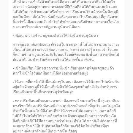
เพื่อทำความเข้าใจด้วยกันจะดีที่สุด รวมทั้งบิดามารดาก็จะได้พอใจ
เพราะว่า น้องอุตสาหะหาทางออกที่ดีเยี่ยมที่สุดให้กับตนเองแล้ว และ
ไม่ได้เป็นการย้ายแผนกหรือย้ายสาขาเรียนตามใจ แม้กระนั้นมีเหตุมี
ผลเป็นศึกษาต่อไม่ไหว รังเกียจจริงๆอยากจะไปเรียนคณะที่ถูกใจมาก
ยิ่งกว่านี้ เมื่อครอบครัวเข้าใจก็ทำย้ายคณะหรือย้ายสาขาตามเงื่อนไข
ของมหาวิทยาลัยราชภัฏสวนสุนันทาได้เลย
4.พัฒนาความชำนาญของตัวเองให้เก่งขึ้น สวนสุนันทา
การที่น้องเกลียดชังคณะที่เรียนในช่วงเวลานี้ ไม่ได้มีความหมายว่าจะ
เรียนไม่ได้แต่ว่าอาจจะคือความสามารถหรือความรู้ความเข้าใจและ
ก็ความชำนาญของน้องยังไม่ตอบโจทย์เพียงพอ ดังนั้นสามารถที่จะไป
พัฒนาตัวเองสำหรับเพื่อการเรียนให้มากขึ้น อาทิเช่น
• เข้าห้องเรียนให้ตรงเวลารวมทั้งเข้าเรียนทุกคาบที่คุณครูสอน ถ้า
หากไม่เข้าใจรีบยกมือถามได้เลยอย่าอายเพื่อนฝูง
• ให้สหายที่เก่งติวให้ เพื่อนพ้องๆในคณะต้องการให้น้องจบไปพร้อมกัน
อยู่แล้ว ด้วยเหตุนี้ให้เพื่อนที่เก่งติวให้น้องๆจะเกิดกำลังใจสำหรับการ
เรียนเพิ่มมากขึ้นก็เพราะเหตุว่าเพื่อนฝูง
• ssru ปรับทัศนคติของตน หากว่าต้องการเรียนภาควิชานี้อยู่แต่เกลียด
บางวิชา ให้ลองปรับทัศนคติว่า มนุษย์เรามักเจอสิ่งที่ถูกใจและไม่ถูกใจ
ด้วยกันทั้งหมด ไม่มีสิ่งไหนที่ทำให้เราชอบได้ตลอดระยะเวลา แล้วก็
ไม่มีสิ่งไหนที่ทำให้เราเกลียดชังเลย ด้วยเหตุผลดังกล่าวการเรียนใน
สิ่งที่เกลียดก็มิได้มีความหมายว่าน้องจะทำไม่ได้ หากยังไม่ต้องการที่
จะอยากย้าย ก็ให้ปรับทัศนคติแล้วก็แปลงวิธีคิดใหม่ พร้อมเพียร
พยายามพัฒนาตัวเองให้เก่งมากขึ้นเรื่อยๆ