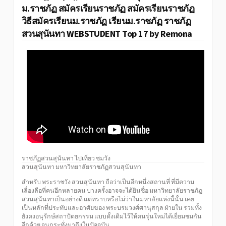
ม.ราชภัฏ สมัครเรียนราชภัฏ สมัครเรียนราชภัฏ
วิธีสมัครเรียนม.ราชภัฏ เรียนม.ราชภัฏ ราชภัฏ
สวนสุนันทา WEBSTUDENT Top 17 by Remona
ราชภัฏสวนสุนันทา ไปเที่ยว ชมวัง
สวนสุนันทา
มหาวิทยาลัยราชภัฏสวนสุนันทา
สำหรับ พระราชวัง สวนสุนันทา ถือว่าเป็นอีกหนึ่งสถานที่ ที่มีความ
เลื่องลือที่คนอีกหลายคน บางครั้งอาจจะได้ยินชื่อ มหาวิทยาลัยราชภัฏ
สวนสุนันทาเป็นอย่างดี แต่ทราบหรือไม่ว่าในมหาลัยแห่งนี้นั้น เคย
เป็นหลักที่ประทับและอาศัยของ พระบรมวงศ์ศานุสกุล ฝ่ายใน รวมทั้ง
ยังคงอนุรักษ์สถาปัตยกรรม แบบดั้งเดิมไว้ให้คนรุ่นใหม่ได้เยี่ยมชมกัน
อีกด้วย จนกระทั่งมาถึงในปัจจุบัน