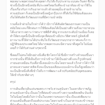
พอเหมาะพอควรผมก็สะดุดตา กับโต๊ะรับประทาน แบบตะวันตก ซึ่งใน
ช่วงนี้เป็นอีกหนึ่งสมัย ที่ประเทศไทยเริ่มที่จะนำเอาส้อม เข้ามาใช้ใน
เรื่องเกี่ยวกับการกินอาหารแล้ว ด้วยเหตุนั้น ฝ่ายเจ้านายใน
สวนสุนันทา ก็เลยเป็นอีกหนึ่งหญิงกรุ๊ปแรก ที่ได้เริ่มใช้ช้อนส้อมและ
เริ่มได้สัมผัส ถึงวัฒนธรรมที่มีความนำสมัย
รวมทั้งเจ้าฝ่ายในก็กล่าวได้ว่า มีการได้สัมผัสวัฒนธรรมความเป็น
สมัยใหม่ และก็ฝึกฝนการใช้ช้อนส้อมได้เป็นอย่างดีรวมถึงมารยาท บน
โต๊ะอาหาร เพราะว่าพระราชพิธีสำคัญ จากแขกระดับบ้านเมือง ก็เลย
ทำให้ตรงจุดนี้เป็นอีกหนึ่งจุด ที่ค่อนข้างมีประวัติศาสตร์ ภูมิหลังที่
ยาวนาน ที่ให้ท่านได้ประทับใจ ถึงวัฒนธรรมบรรยากาศและก็การ
ปฏิวัติของประเทศไทย ได้มากพอควรและมีความน่าดึงดูดใจ ไม่น้อย
เลยก็ว่าได้กับส่วนต่างๆพวกนี้
ซึ่งผมก็ไม่สนใจอีกอย่างนึงคือ ชักโครกไม้ ซึ่งมีการสร้างจำลองขึ้นมา
จากช่วงนั้น ที่ให้เห็นถึงการนำเข้ามาได้เป็นอย่างดี และก็รูปลักษณ์
ภายนอกเหมือน กับเดี๋ยวนี้เลยแม้กระนั้นโดยรวมแล้ว ก็กล่าวได้ว่าให้
อาจจะความคลาสสิค ถึงจะเป็นของเลียนแบบแม้กระนั้นก็ดูเหมือนว่า
จะเป็นอีกหนึ่งสิ่งที่เข้าใจถึง การพัฒนา แล้วปรับสมัยปรับยุคของตน
ให้เข้ากับชาติต่างๆ
สรุป
การเดินเที่ยวเดินเล่นชมพระราชวัง สวนสุนันทา ในมหาลัย ราชภัฏ
สวนสุนันทานั้น เป็นอะไรที่ค่อนข้างจะสร้างความเพลิดเพลิน บันเทิง
ใจไม่น้อยโดยยิ่งไปกว่านั้นในบทความของเรานั้น เป็นแค่เพียงบาง
ส่วนแค่นั้นที่บอกถึงองค์ประกอบ โดยรวมข้างในอาคารและข้าวของ
ที่นักเขียนเห็นแล้ว มีความน่าสนใจไม่น้อยแต่บอกแล้วว่าหากท่านได้